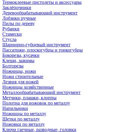
Термоклеевые пистолеты и аксессуары
Заклёпочники
Деревообрабатывающий инструмент
Лобзики ручные
Пилы по дереву
Рубанки
Стамески
Стусла
Шарнирно-губцевый инструмент
Пассатижи, плоскогубцы и тонкогубцы
Бокорезы, кусачки
Клещи, зажимы
Болторезы
Ножницы, ножи
Ножи строительные
Лезвия для ножей
Ножницы хозяйственные
Металлообрабатывающий инструмент
Метчики, плашки, клоппы
Полотна для ножовок по металлу
Напильники
Ножницы по металлу
Щетки по металлу
Ножовки по металлу
Ключи гаечные, разводные, головки