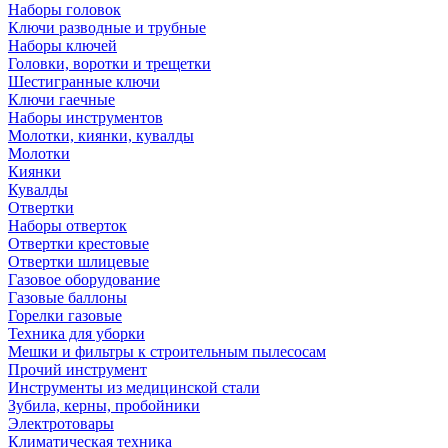
Наборы головок
Ключи разводные и трубные
Наборы ключей
Головки, воротки и трещетки
Шестигранные ключи
Ключи гаечные
Наборы инструментов
Молотки, киянки, кувалды
Молотки
Киянки
Кувалды
Отвертки
Наборы отверток
Отвертки крестовые
Отвертки шлицевые
Газовое оборудование
Газовые баллоны
Горелки газовые
Техника для уборки
Мешки и фильтры к строительным пылесосам
Прочий инструмент
Инструменты из медицинской стали
Зубила, керны, пробойники
Электротовары
Климатическая техника