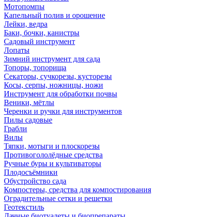
Мотопомпы
Капельный полив и орошение
Лейки, ведра
Баки, бочки, канистры
Садовый инструмент
Лопаты
Зимний инструмент для сада
Топоры, топорища
Секаторы, сучкорезы, кусторезы
Косы, серпы, ножницы, ножи
Инструмент для обработки почвы
Веники, мётлы
Черенки и ручки для инструментов
Пилы садовые
Грабли
Вилы
Тяпки, мотыги и плоскорезы
Противогололёдные средства
Ручные буры и культиваторы
Плодосъёмники
Обустройство сада
Компостеры, средства для компостирования
Оградительные сетки и решетки
Геотекстиль
Дачные биотуалеты и биопрепараты