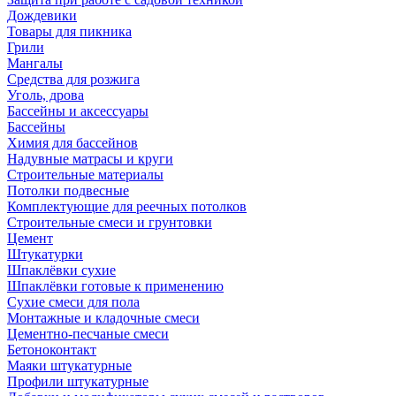
Дождевики
Товары для пикника
Грили
Мангалы
Средства для розжига
Уголь, дрова
Бассейны и аксессуары
Бассейны
Химия для бассейнов
Надувные матрасы и круги
Строительные материалы
Потолки подвесные
Комплектующие для реечных потолков
Строительные смеси и грунтовки
Цемент
Штукатурки
Шпаклёвки сухие
Шпаклёвки готовые к применению
Сухие смеси для пола
Монтажные и кладочные смеси
Цементно-песчаные смеси
Бетоноконтакт
Маяки штукатурные
Профили штукатурные