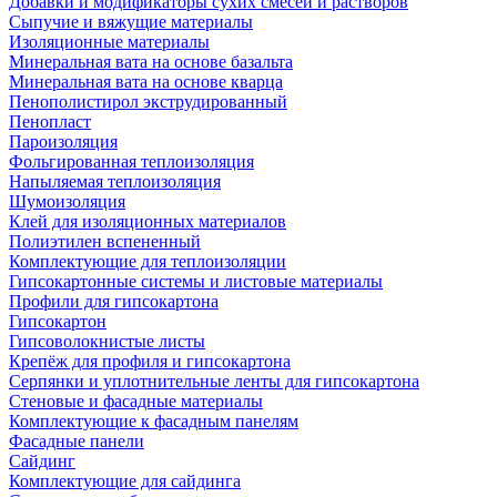
Добавки и модификаторы сухих смесей и растворов
Сыпучие и вяжущие материалы
Изоляционные материалы
Минеральная вата на основе базальта
Минеральная вата на основе кварца
Пенополистирол экструдированный
Пенопласт
Пароизоляция
Фольгированная теплоизоляция
Напыляемая теплоизоляция
Шумоизоляция
Клей для изоляционных материалов
Полиэтилен вспененный
Комплектующие для теплоизоляции
Гипсокартонные системы и листовые материалы
Профили для гипсокартона
Гипсокартон
Гипсоволокнистые листы
Крепёж для профиля и гипсокартона
Серпянки и уплотнительные ленты для гипсокартона
Стеновые и фасадные материалы
Комплектующие к фасадным панелям
Фасадные панели
Сайдинг
Комплектующие для сайдинга