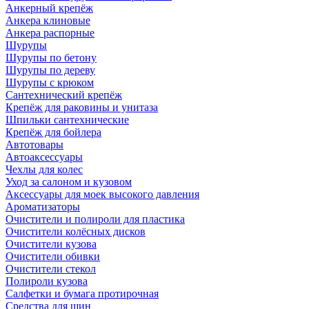
Анкерный крепёж
Анкера клиновые
Анкера распорные
Шурупы
Шурупы по бетону
Шурупы по дереву
Шурупы с крюком
Сантехнический крепёж
Крепёж для раковины и унитаза
Шпильки сантехнические
Крепёж для бойлера
Автотовары
Автоаксессуары
Чехлы для колес
Уход за салоном и кузовом
Аксессуары для моек высокого давления
Ароматизаторы
Очистители и полироли для пластика
Очистители колёсных дисков
Очистители кузова
Очистители обивки
Очистители стекол
Полироли кузова
Салфетки и бумага протирочная
Средства для шин