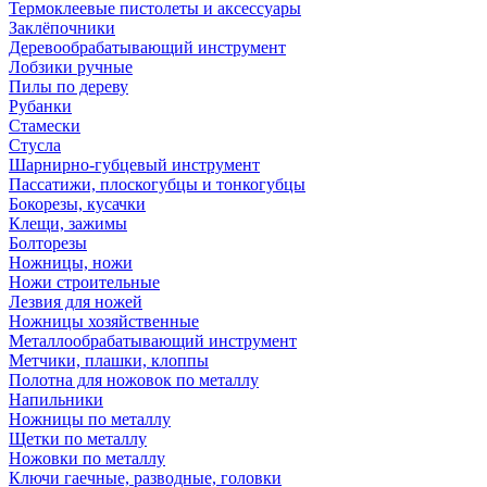
Термоклеевые пистолеты и аксессуары
Заклёпочники
Деревообрабатывающий инструмент
Лобзики ручные
Пилы по дереву
Рубанки
Стамески
Стусла
Шарнирно-губцевый инструмент
Пассатижи, плоскогубцы и тонкогубцы
Бокорезы, кусачки
Клещи, зажимы
Болторезы
Ножницы, ножи
Ножи строительные
Лезвия для ножей
Ножницы хозяйственные
Металлообрабатывающий инструмент
Метчики, плашки, клоппы
Полотна для ножовок по металлу
Напильники
Ножницы по металлу
Щетки по металлу
Ножовки по металлу
Ключи гаечные, разводные, головки