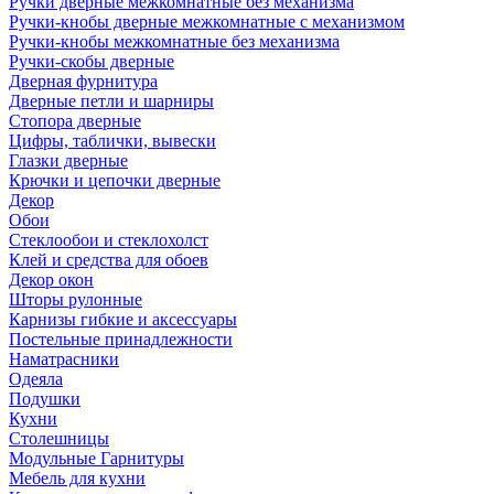
Ручки дверные межкомнатные без механизма
Ручки-кнобы дверные межкомнатные с механизмом
Ручки-кнобы межкомнатные без механизма
Ручки-скобы дверные
Дверная фурнитура
Дверные петли и шарниры
Стопора дверные
Цифры, таблички, вывески
Глазки дверные
Крючки и цепочки дверные
Декор
Обои
Стеклообои и стеклохолст
Клей и средства для обоев
Декор окон
Шторы рулонные
Карнизы гибкие и аксессуары
Постельные принадлежности
Наматрасники
Одеяла
Подушки
Кухни
Столешницы
Модульные Гарнитуры
Мебель для кухни