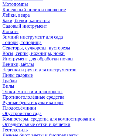
Мотопомпы
Капельный полив и орошение
Лейки, ведра
Баки, бочки, канистры
Садовый инструмент
Лопаты
Зимний инструмент для сада
Топоры, топорища
Секаторы, сучкорезы, кусторезы
Косы, серпы, ножницы, ножи
Инструмент для обработки почвы
Веники, мётлы
Черенки и ручки для инструментов
Пилы садовые
Грабли
Вилы
Тяпки, мотыги и плоскорезы
Противогололёдные средства
Ручные буры и культиваторы
Плодосъёмники
Обустройство сада
Компостеры, средства для компостирования
Оградительные сетки и решетки
Геотекстиль
Дачные биотуалеты и биопрепараты