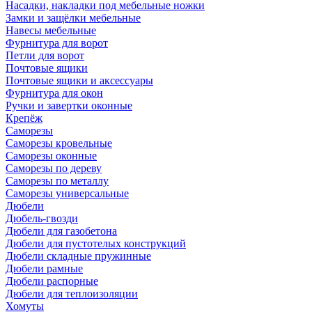
Насадки, накладки под мебельные ножки
Замки и защёлки мебельные
Навесы мебельные
Фурнитура для ворот
Петли для ворот
Почтовые ящики
Почтовые ящики и аксессуары
Фурнитура для окон
Ручки и завертки оконные
Крепёж
Саморезы
Саморезы кровельные
Саморезы оконные
Саморезы по дереву
Саморезы по металлу
Саморезы универсальные
Дюбели
Дюбель-гвозди
Дюбели для газобетона
Дюбели для пустотелых конструкций
Дюбели складные пружинные
Дюбели рамные
Дюбели распорные
Дюбели для теплоизоляции
Хомуты