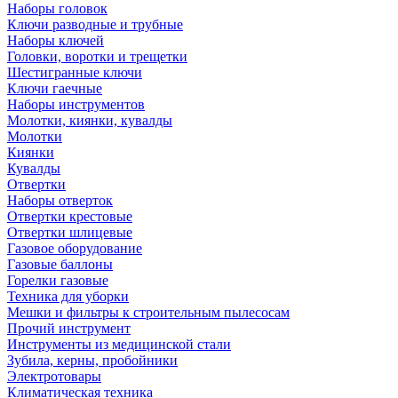
Наборы головок
Ключи разводные и трубные
Наборы ключей
Головки, воротки и трещетки
Шестигранные ключи
Ключи гаечные
Наборы инструментов
Молотки, киянки, кувалды
Молотки
Киянки
Кувалды
Отвертки
Наборы отверток
Отвертки крестовые
Отвертки шлицевые
Газовое оборудование
Газовые баллоны
Горелки газовые
Техника для уборки
Мешки и фильтры к строительным пылесосам
Прочий инструмент
Инструменты из медицинской стали
Зубила, керны, пробойники
Электротовары
Климатическая техника