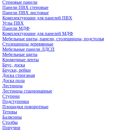
Стеновые панели
Панели ПВХ стеновые
Панели ПВХ листовые
Комплектующие для панелей ПВХ
Углы ПВХ
Панели МДФ
Комплектующие для панелей МДФ
Мебельные щиты, панели, столешницы, подстолья
Столешницы деревянные
Мебельные панели ЛДСП
Мебельные щиты
Кромочные ленты
Брус, доска
Бруски, рейки
Доска строганая
Доска пола
Лестницы
Лестницы стационарные
Ступени
Подступенки
Площадки поворотные
Тетивы
Балясины
Столбы
Поручни