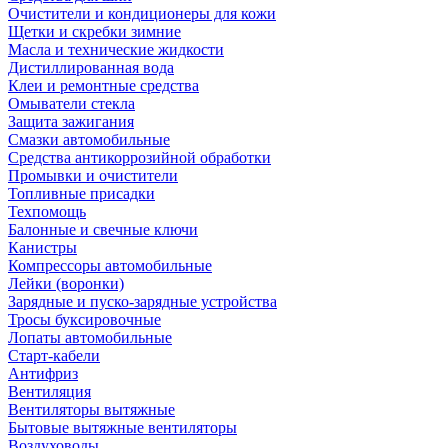
Очистители и кондиционеры для кожи
Щетки и скребки зимние
Масла и технические жидкости
Дистиллированная вода
Клеи и ремонтные средства
Омыватели стекла
Защита зажигания
Смазки автомобильные
Средства антикоррозийной обработки
Промывки и очистители
Топливные присадки
Техпомощь
Балонные и свечные ключи
Канистры
Компрессоры автомобильные
Лейки (воронки)
Зарядные и пуско-зарядные устройства
Тросы буксировочные
Лопаты автомобильные
Старт-кабели
Антифриз
Вентиляция
Вентиляторы вытяжные
Бытовые вытяжные вентиляторы
Воздуховоды