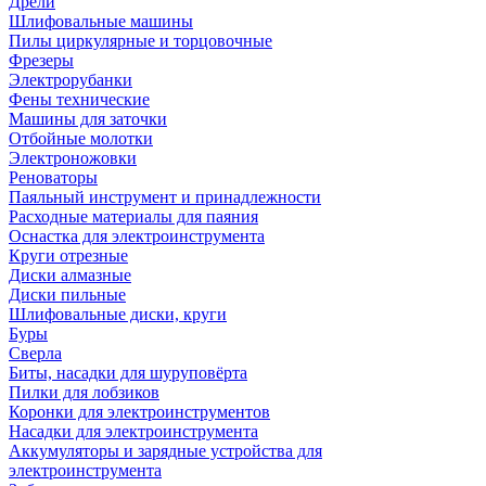
Дрели
Шлифовальные машины
Пилы циркулярные и торцовочные
Фрезеры
Электрорубанки
Фены технические
Машины для заточки
Отбойные молотки
Электроножовки
Реноваторы
Паяльный инструмент и принадлежности
Расходные материалы для паяния
Оснастка для электроинструмента
Круги отрезные
Диски алмазные
Диски пильные
Шлифовальные диски, круги
Буры
Сверла
Биты, насадки для шуруповёрта
Пилки для лобзиков
Коронки для электроинструментов
Насадки для электроинструмента
Аккумуляторы и зарядные устройства для
электроинструмента