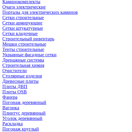
Каминокомплекты
Очаги электрические
Порталы для электрических каминов
Сетки строительные
Сетки армирующие
Сетки штукатурные
Сетки кладочные
Строительный инвентарь
Мешки строительные
Тенты строительные
Укрывные фасадные сетки
Дренажные системы
Строительная химия
Очистители
Столярные изделия
Древесные плиты
Плиты ДВП
Плиты OSB
Фанера
Погонаж деревянный
Вагонка
Плинтус деревянный
Уголок деревянный
Раскладка
Погонаж круглый