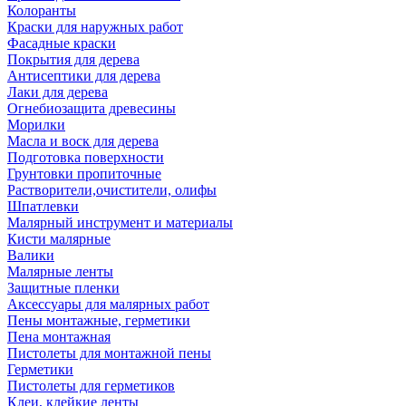
Колоранты
Краски для наружных работ
Фасадные краски
Покрытия для дерева
Антисептики для дерева
Лаки для дерева
Огнебиозащита древесины
Морилки
Масла и воск для дерева
Подготовка поверхности
Грунтовки пропиточные
Растворители,очистители, олифы
Шпатлевки
Малярный инструмент и материалы
Кисти малярные
Валики
Малярные ленты
Защитные пленки
Аксессуары для малярных работ
Пены монтажные, герметики
Пена монтажная
Пистолеты для монтажной пены
Герметики
Пистолеты для герметиков
Клеи, клейкие ленты