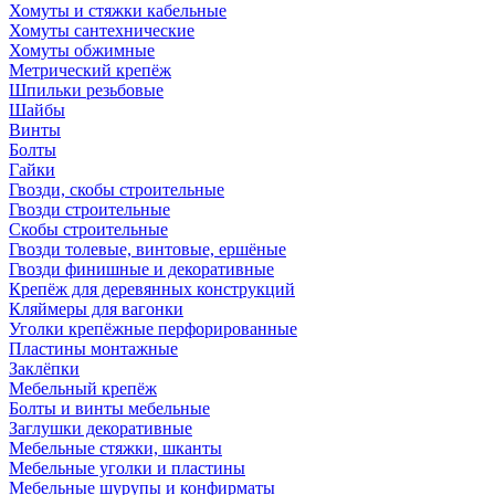
Хомуты и стяжки кабельные
Хомуты сантехнические
Хомуты обжимные
Метрический крепёж
Шпильки резьбовые
Шайбы
Винты
Болты
Гайки
Гвозди, скобы строительные
Гвозди строительные
Скобы строительные
Гвозди толевые, винтовые, ершёные
Гвозди финишные и декоративные
Крепёж для деревянных конструкций
Кляймеры для вагонки
Уголки крепёжные перфорированные
Пластины монтажные
Заклёпки
Мебельный крепёж
Болты и винты мебельные
Заглушки декоративные
Мебельные стяжки, шканты
Мебельные уголки и пластины
Мебельные шурупы и конфирматы