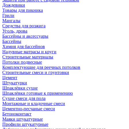
Дождевики
Товары для пикника
Грили
Мангалы
Средства для розжига
Уголь, дрова
Бассейны и аксессуары
Бассейны
Химия для бассейнов
Надувные матрасы и круги
Строительные материалы
Потолки подвесные
Комплектующие для реечных потолков
Строительные смеси и грунтовки
Цемент
Штукатурки
Шпаклёвки сухие
Шпаклёвки готовые к применению
Сухие смеси для пола
Монтажные и кладочные смеси
Цементно-песчаные смеси
Бетоноконтакт
Маяки штукатурные
Профили штукатурные