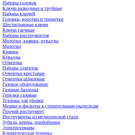
Наборы головок
Ключи разводные и трубные
Наборы ключей
Головки, воротки и трещетки
Шестигранные ключи
Ключи гаечные
Наборы инструментов
Молотки, киянки, кувалды
Молотки
Киянки
Кувалды
Отвертки
Наборы отверток
Отвертки крестовые
Отвертки шлицевые
Газовое оборудование
Газовые баллоны
Горелки газовые
Техника для уборки
Мешки и фильтры к строительным пылесосам
Прочий инструмент
Инструменты из медицинской стали
Зубила, керны, пробойники
Электротовары
Климатическая техника