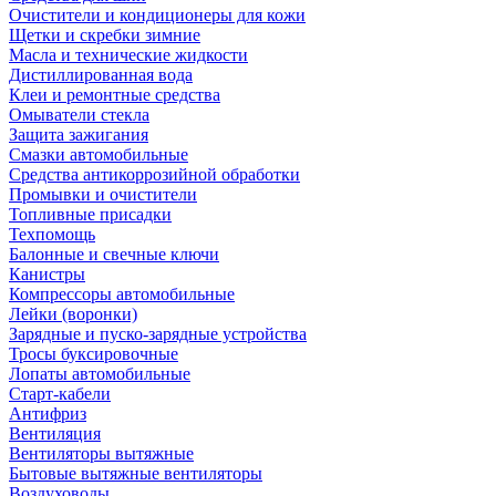
Очистители и кондиционеры для кожи
Щетки и скребки зимние
Масла и технические жидкости
Дистиллированная вода
Клеи и ремонтные средства
Омыватели стекла
Защита зажигания
Смазки автомобильные
Средства антикоррозийной обработки
Промывки и очистители
Топливные присадки
Техпомощь
Балонные и свечные ключи
Канистры
Компрессоры автомобильные
Лейки (воронки)
Зарядные и пуско-зарядные устройства
Тросы буксировочные
Лопаты автомобильные
Старт-кабели
Антифриз
Вентиляция
Вентиляторы вытяжные
Бытовые вытяжные вентиляторы
Воздуховоды