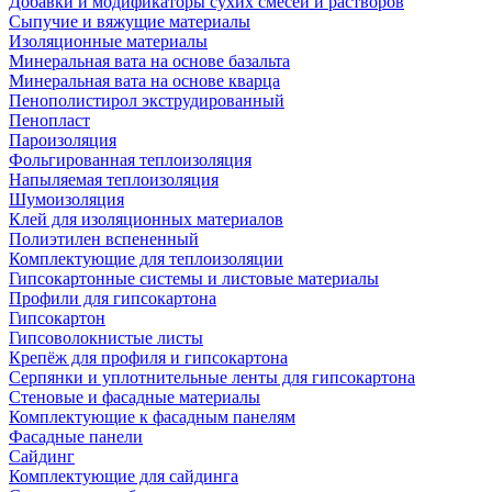
Добавки и модификаторы сухих смесей и растворов
Сыпучие и вяжущие материалы
Изоляционные материалы
Минеральная вата на основе базальта
Минеральная вата на основе кварца
Пенополистирол экструдированный
Пенопласт
Пароизоляция
Фольгированная теплоизоляция
Напыляемая теплоизоляция
Шумоизоляция
Клей для изоляционных материалов
Полиэтилен вспененный
Комплектующие для теплоизоляции
Гипсокартонные системы и листовые материалы
Профили для гипсокартона
Гипсокартон
Гипсоволокнистые листы
Крепёж для профиля и гипсокартона
Серпянки и уплотнительные ленты для гипсокартона
Стеновые и фасадные материалы
Комплектующие к фасадным панелям
Фасадные панели
Сайдинг
Комплектующие для сайдинга