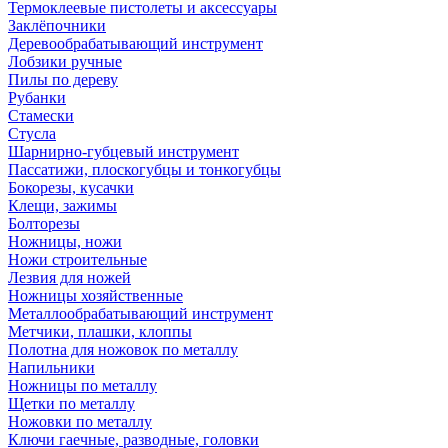
Термоклеевые пистолеты и аксессуары
Заклёпочники
Деревообрабатывающий инструмент
Лобзики ручные
Пилы по дереву
Рубанки
Стамески
Стусла
Шарнирно-губцевый инструмент
Пассатижи, плоскогубцы и тонкогубцы
Бокорезы, кусачки
Клещи, зажимы
Болторезы
Ножницы, ножи
Ножи строительные
Лезвия для ножей
Ножницы хозяйственные
Металлообрабатывающий инструмент
Метчики, плашки, клоппы
Полотна для ножовок по металлу
Напильники
Ножницы по металлу
Щетки по металлу
Ножовки по металлу
Ключи гаечные, разводные, головки