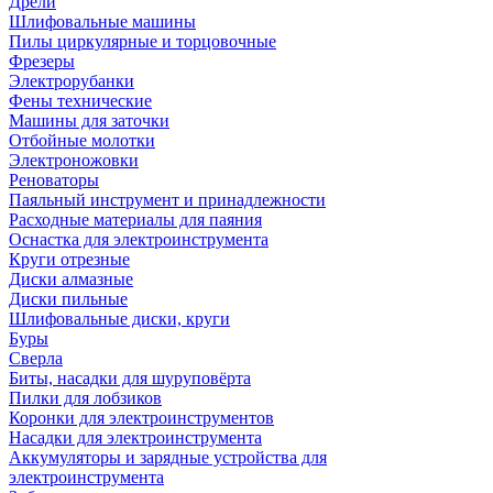
Дрели
Шлифовальные машины
Пилы циркулярные и торцовочные
Фрезеры
Электрорубанки
Фены технические
Машины для заточки
Отбойные молотки
Электроножовки
Реноваторы
Паяльный инструмент и принадлежности
Расходные материалы для паяния
Оснастка для электроинструмента
Круги отрезные
Диски алмазные
Диски пильные
Шлифовальные диски, круги
Буры
Сверла
Биты, насадки для шуруповёрта
Пилки для лобзиков
Коронки для электроинструментов
Насадки для электроинструмента
Аккумуляторы и зарядные устройства для
электроинструмента