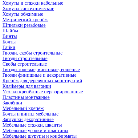
Хомуты и стяжки кабельные
Хомуты сантехнические
Хомуты обжимные
Метрический крепёж
Шпильки резьбовые
Шайбы
Винты
Болты
Гайки
Гвозди, скобы строительные
Гвозди строительные
Скобы строительные
Гвозди толевые, винтовые, ершёные
Гвозди финишные и декоративные
Крепёж для деревянных конструкций
Кляймеры для вагонки
Уголки крепёжные перфорированные
Пластины монтажные
Заклёпки
Мебельный крепёж
Болты и винты мебельные
Заглушки декоративные
Мебельные стяжки, шканты
Мебельные уголки и пластины
Мебельные шурупы и конфирматы