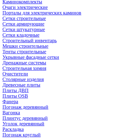
Каминокомплекты
Очаги электрические
Порталы для электрических каминов
Сетки строительные
Сетки армирующие
Сетки штукатурные
Сетки кладочные
Строительный инвентарь
Мешки строительные
Тенты строительные
Укрывные фасадные сетки
Дренажные системы
Строительная химия
Очистители
Столярные изделия
Древесные плиты
Плиты ДВП
Плиты OSB
Фанера
Погонаж деревянный
Вагонка
Плинтус деревянный
Уголок деревянный
Раскладка
Погонаж круглый