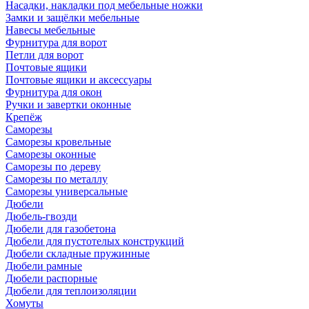
Насадки, накладки под мебельные ножки
Замки и защёлки мебельные
Навесы мебельные
Фурнитура для ворот
Петли для ворот
Почтовые ящики
Почтовые ящики и аксессуары
Фурнитура для окон
Ручки и завертки оконные
Крепёж
Саморезы
Саморезы кровельные
Саморезы оконные
Саморезы по дереву
Саморезы по металлу
Саморезы универсальные
Дюбели
Дюбель-гвозди
Дюбели для газобетона
Дюбели для пустотелых конструкций
Дюбели складные пружинные
Дюбели рамные
Дюбели распорные
Дюбели для теплоизоляции
Хомуты