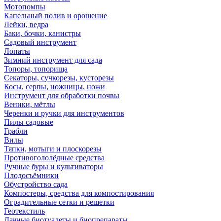
Мотопомпы
Капельный полив и орошение
Лейки, ведра
Баки, бочки, канистры
Садовый инструмент
Лопаты
Зимний инструмент для сада
Топоры, топорища
Секаторы, сучкорезы, кусторезы
Косы, серпы, ножницы, ножи
Инструмент для обработки почвы
Веники, мётлы
Черенки и ручки для инструментов
Пилы садовые
Грабли
Вилы
Тяпки, мотыги и плоскорезы
Противогололёдные средства
Ручные буры и культиваторы
Плодосъёмники
Обустройство сада
Компостеры, средства для компостирования
Оградительные сетки и решетки
Геотекстиль
Дачные биотуалеты и биопрепараты