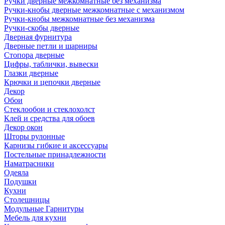
Ручки дверные межкомнатные без механизма
Ручки-кнобы дверные межкомнатные с механизмом
Ручки-кнобы межкомнатные без механизма
Ручки-скобы дверные
Дверная фурнитура
Дверные петли и шарниры
Стопора дверные
Цифры, таблички, вывески
Глазки дверные
Крючки и цепочки дверные
Декор
Обои
Стеклообои и стеклохолст
Клей и средства для обоев
Декор окон
Шторы рулонные
Карнизы гибкие и аксессуары
Постельные принадлежности
Наматрасники
Одеяла
Подушки
Кухни
Столешницы
Модульные Гарнитуры
Мебель для кухни