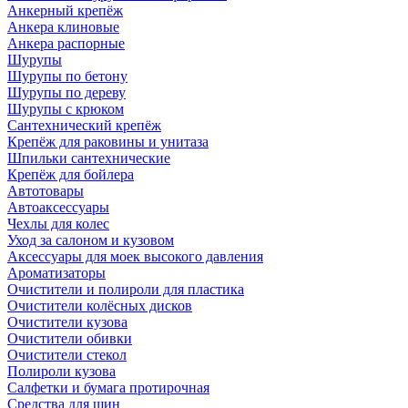
Анкерный крепёж
Анкера клиновые
Анкера распорные
Шурупы
Шурупы по бетону
Шурупы по дереву
Шурупы с крюком
Сантехнический крепёж
Крепёж для раковины и унитаза
Шпильки сантехнические
Крепёж для бойлера
Автотовары
Автоаксессуары
Чехлы для колес
Уход за салоном и кузовом
Аксессуары для моек высокого давления
Ароматизаторы
Очистители и полироли для пластика
Очистители колёсных дисков
Очистители кузова
Очистители обивки
Очистители стекол
Полироли кузова
Салфетки и бумага протирочная
Средства для шин