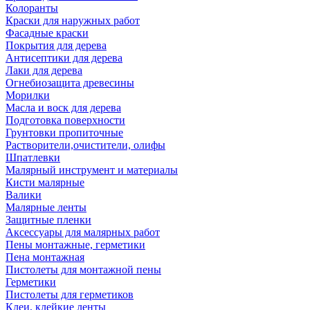
Колоранты
Краски для наружных работ
Фасадные краски
Покрытия для дерева
Антисептики для дерева
Лаки для дерева
Огнебиозащита древесины
Морилки
Масла и воск для дерева
Подготовка поверхности
Грунтовки пропиточные
Растворители,очистители, олифы
Шпатлевки
Малярный инструмент и материалы
Кисти малярные
Валики
Малярные ленты
Защитные пленки
Аксессуары для малярных работ
Пены монтажные, герметики
Пена монтажная
Пистолеты для монтажной пены
Герметики
Пистолеты для герметиков
Клеи, клейкие ленты