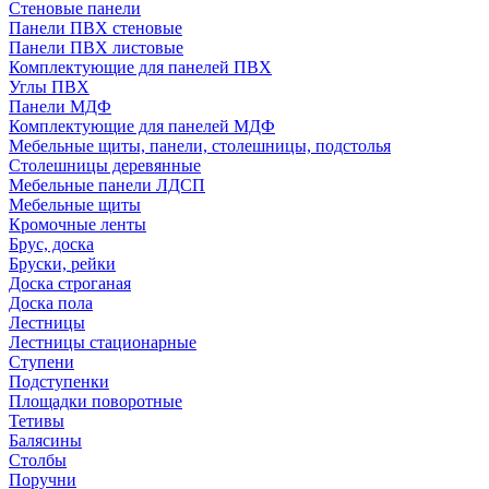
Стеновые панели
Панели ПВХ стеновые
Панели ПВХ листовые
Комплектующие для панелей ПВХ
Углы ПВХ
Панели МДФ
Комплектующие для панелей МДФ
Мебельные щиты, панели, столешницы, подстолья
Столешницы деревянные
Мебельные панели ЛДСП
Мебельные щиты
Кромочные ленты
Брус, доска
Бруски, рейки
Доска строганая
Доска пола
Лестницы
Лестницы стационарные
Ступени
Подступенки
Площадки поворотные
Тетивы
Балясины
Столбы
Поручни