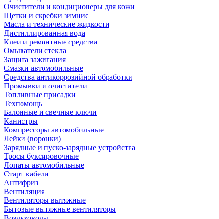
Очистители и кондиционеры для кожи
Щетки и скребки зимние
Масла и технические жидкости
Дистиллированная вода
Клеи и ремонтные средства
Омыватели стекла
Защита зажигания
Смазки автомобильные
Средства антикоррозийной обработки
Промывки и очистители
Топливные присадки
Техпомощь
Балонные и свечные ключи
Канистры
Компрессоры автомобильные
Лейки (воронки)
Зарядные и пуско-зарядные устройства
Тросы буксировочные
Лопаты автомобильные
Старт-кабели
Антифриз
Вентиляция
Вентиляторы вытяжные
Бытовые вытяжные вентиляторы
Воздуховоды