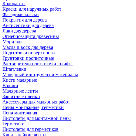
Колоранты
Краски для наружных работ
Фасадные краски
Покрытия для дерева
Антисептики для дерева
Лаки для дерева
Огнебиозащита древесины
Морилки
Масла и воск для дерева
Подготовка поверхности
Грунтовки пропиточные
Растворители,очистители, олифы
Шпатлевки
Малярный инструмент и материалы
Кисти малярные
Валики
Малярные ленты
Защитные пленки
Аксессуары для малярных работ
Пены монтажные, герметики
Пена монтажная
Пистолеты для монтажной пены
Герметики
Пистолеты для герметиков
Клеи, клейкие ленты