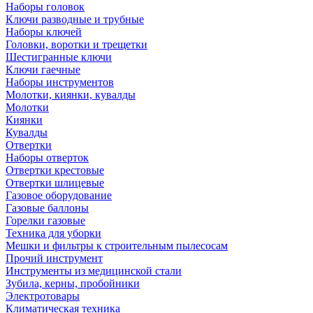
Наборы головок
Ключи разводные и трубные
Наборы ключей
Головки, воротки и трещетки
Шестигранные ключи
Ключи гаечные
Наборы инструментов
Молотки, киянки, кувалды
Молотки
Киянки
Кувалды
Отвертки
Наборы отверток
Отвертки крестовые
Отвертки шлицевые
Газовое оборудование
Газовые баллоны
Горелки газовые
Техника для уборки
Мешки и фильтры к строительным пылесосам
Прочий инструмент
Инструменты из медицинской стали
Зубила, керны, пробойники
Электротовары
Климатическая техника