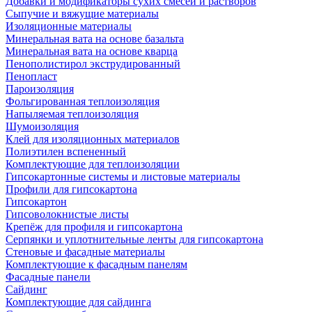
Добавки и модификаторы сухих смесей и растворов
Сыпучие и вяжущие материалы
Изоляционные материалы
Минеральная вата на основе базальта
Минеральная вата на основе кварца
Пенополистирол экструдированный
Пенопласт
Пароизоляция
Фольгированная теплоизоляция
Напыляемая теплоизоляция
Шумоизоляция
Клей для изоляционных материалов
Полиэтилен вспененный
Комплектующие для теплоизоляции
Гипсокартонные системы и листовые материалы
Профили для гипсокартона
Гипсокартон
Гипсоволокнистые листы
Крепёж для профиля и гипсокартона
Серпянки и уплотнительные ленты для гипсокартона
Стеновые и фасадные материалы
Комплектующие к фасадным панелям
Фасадные панели
Сайдинг
Комплектующие для сайдинга