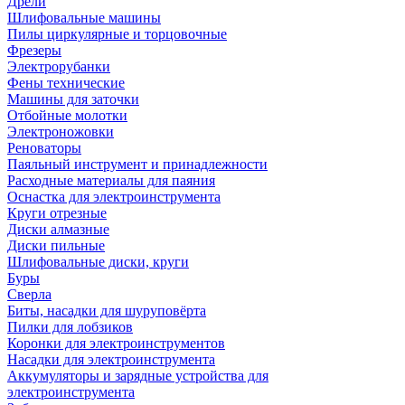
Дрели
Шлифовальные машины
Пилы циркулярные и торцовочные
Фрезеры
Электрорубанки
Фены технические
Машины для заточки
Отбойные молотки
Электроножовки
Реноваторы
Паяльный инструмент и принадлежности
Расходные материалы для паяния
Оснастка для электроинструмента
Круги отрезные
Диски алмазные
Диски пильные
Шлифовальные диски, круги
Буры
Сверла
Биты, насадки для шуруповёрта
Пилки для лобзиков
Коронки для электроинструментов
Насадки для электроинструмента
Аккумуляторы и зарядные устройства для
электроинструмента