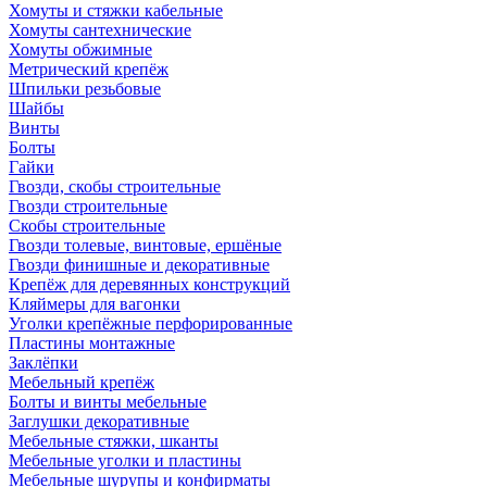
Хомуты и стяжки кабельные
Хомуты сантехнические
Хомуты обжимные
Метрический крепёж
Шпильки резьбовые
Шайбы
Винты
Болты
Гайки
Гвозди, скобы строительные
Гвозди строительные
Скобы строительные
Гвозди толевые, винтовые, ершёные
Гвозди финишные и декоративные
Крепёж для деревянных конструкций
Кляймеры для вагонки
Уголки крепёжные перфорированные
Пластины монтажные
Заклёпки
Мебельный крепёж
Болты и винты мебельные
Заглушки декоративные
Мебельные стяжки, шканты
Мебельные уголки и пластины
Мебельные шурупы и конфирматы