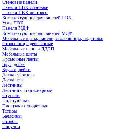
Стеновые панели
Панели ПВХ стеновые
Панели ПВХ листовые
Комплектующие для панелей ПВХ
Углы ПВХ
Панели МДФ
Комплектующие для панелей МДФ
Мебельные щиты, панели, столешницы, подстолья
Столешницы деревянные
Мебельные панели ЛДСП
Мебельные щиты
Кромочные ленты
Брус, доска
Бруски, рейки
Доска строганая
Доска пола
Лестницы
Лестницы стационарные
Ступени
Подступенки
Площадки поворотные
Тетивы
Балясины
Столбы
Поручни