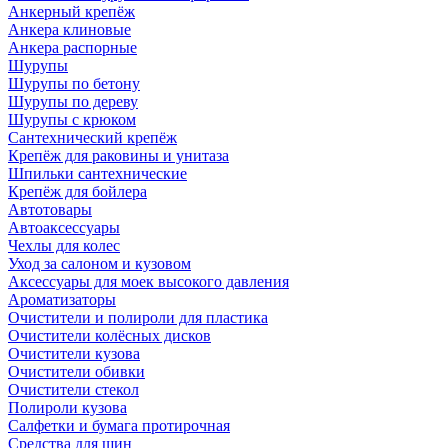
Анкерный крепёж
Анкера клиновые
Анкера распорные
Шурупы
Шурупы по бетону
Шурупы по дереву
Шурупы с крюком
Сантехнический крепёж
Крепёж для раковины и унитаза
Шпильки сантехнические
Крепёж для бойлера
Автотовары
Автоаксессуары
Чехлы для колес
Уход за салоном и кузовом
Аксессуары для моек высокого давления
Ароматизаторы
Очистители и полироли для пластика
Очистители колёсных дисков
Очистители кузова
Очистители обивки
Очистители стекол
Полироли кузова
Салфетки и бумага протирочная
Средства для шин