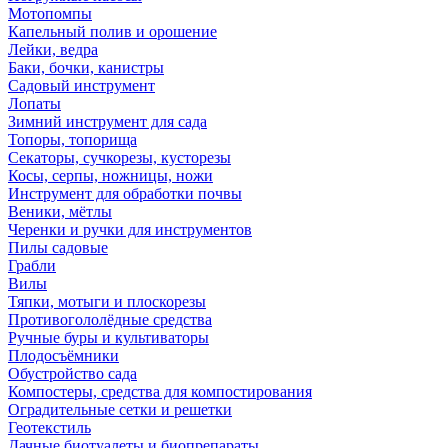
Мотопомпы
Капельный полив и орошение
Лейки, ведра
Баки, бочки, канистры
Садовый инструмент
Лопаты
Зимний инструмент для сада
Топоры, топорища
Секаторы, сучкорезы, кусторезы
Косы, серпы, ножницы, ножи
Инструмент для обработки почвы
Веники, мётлы
Черенки и ручки для инструментов
Пилы садовые
Грабли
Вилы
Тяпки, мотыги и плоскорезы
Противогололёдные средства
Ручные буры и культиваторы
Плодосъёмники
Обустройство сада
Компостеры, средства для компостирования
Оградительные сетки и решетки
Геотекстиль
Дачные биотуалеты и биопрепараты