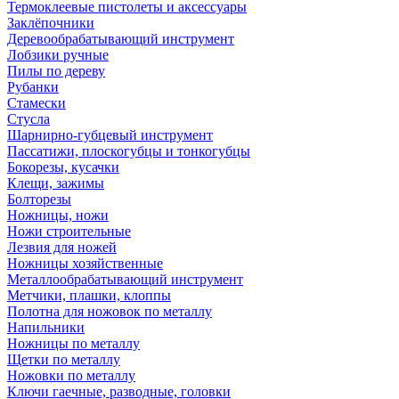
Термоклеевые пистолеты и аксессуары
Заклёпочники
Деревообрабатывающий инструмент
Лобзики ручные
Пилы по дереву
Рубанки
Стамески
Стусла
Шарнирно-губцевый инструмент
Пассатижи, плоскогубцы и тонкогубцы
Бокорезы, кусачки
Клещи, зажимы
Болторезы
Ножницы, ножи
Ножи строительные
Лезвия для ножей
Ножницы хозяйственные
Металлообрабатывающий инструмент
Метчики, плашки, клоппы
Полотна для ножовок по металлу
Напильники
Ножницы по металлу
Щетки по металлу
Ножовки по металлу
Ключи гаечные, разводные, головки