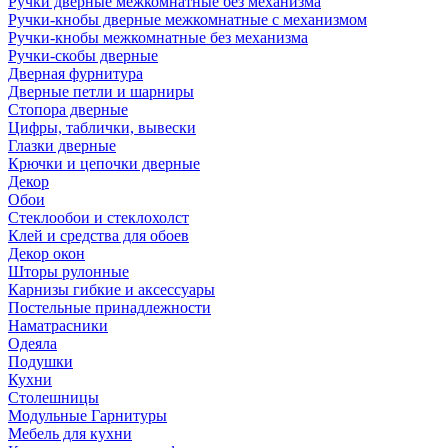
Ручки дверные межкомнатные без механизма
Ручки-кнобы дверные межкомнатные с механизмом
Ручки-кнобы межкомнатные без механизма
Ручки-скобы дверные
Дверная фурнитура
Дверные петли и шарниры
Стопора дверные
Цифры, таблички, вывески
Глазки дверные
Крючки и цепочки дверные
Декор
Обои
Стеклообои и стеклохолст
Клей и средства для обоев
Декор окон
Шторы рулонные
Карнизы гибкие и аксессуары
Постельные принадлежности
Наматрасники
Одеяла
Подушки
Кухни
Столешницы
Модульные Гарнитуры
Мебель для кухни