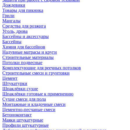
Дождевики
Товары для пикника
Грили
Мангалы
Средства для розжига
Уголь, дрова
Бассейны и аксессуары
Бассейны
Химия для бассейнов
Надувные матрасы и круги
Строительные материалы
Потолки подвесные
Комплектующие для реечных потолков
Строительные смеси и грунтовки
Цемент
Штукатурки
Шпаклёвки сухие
Шпаклёвки готовые к применению
Сухие смеси для пола
Монтажные и кладочные смеси
Цементно-песчаные смеси
Бетоноконтакт
Маяки штукатурные
Профили штукатурные