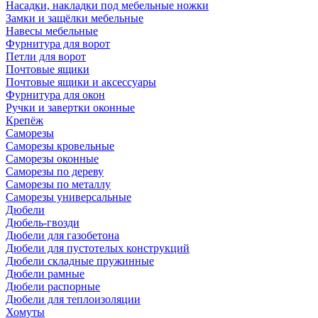
Насадки, накладки под мебельные ножки
Замки и защёлки мебельные
Навесы мебельные
Фурнитура для ворот
Петли для ворот
Почтовые ящики
Почтовые ящики и аксессуары
Фурнитура для окон
Ручки и завертки оконные
Крепёж
Саморезы
Саморезы кровельные
Саморезы оконные
Саморезы по дереву
Саморезы по металлу
Саморезы универсальные
Дюбели
Дюбель-гвозди
Дюбели для газобетона
Дюбели для пустотелых конструкций
Дюбели складные пружинные
Дюбели рамные
Дюбели распорные
Дюбели для теплоизоляции
Хомуты