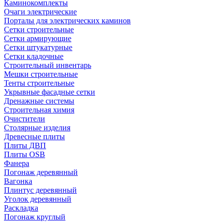
Каминокомплекты
Очаги электрические
Порталы для электрических каминов
Сетки строительные
Сетки армирующие
Сетки штукатурные
Сетки кладочные
Строительный инвентарь
Мешки строительные
Тенты строительные
Укрывные фасадные сетки
Дренажные системы
Строительная химия
Очистители
Столярные изделия
Древесные плиты
Плиты ДВП
Плиты OSB
Фанера
Погонаж деревянный
Вагонка
Плинтус деревянный
Уголок деревянный
Раскладка
Погонаж круглый