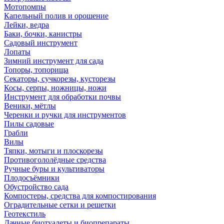
Мотопомпы
Капельный полив и орошение
Лейки, ведра
Баки, бочки, канистры
Садовый инструмент
Лопаты
Зимний инструмент для сада
Топоры, топорища
Секаторы, сучкорезы, кусторезы
Косы, серпы, ножницы, ножи
Инструмент для обработки почвы
Веники, мётлы
Черенки и ручки для инструментов
Пилы садовые
Грабли
Вилы
Тяпки, мотыги и плоскорезы
Противогололёдные средства
Ручные буры и культиваторы
Плодосъёмники
Обустройство сада
Компостеры, средства для компостирования
Оградительные сетки и решетки
Геотекстиль
Дачные биотуалеты и биопрепараты