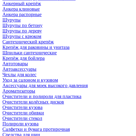
Анкерный крепёж
Анкера клиновые
Анкера распорные
Шурупы
Шурупы по бетону
Шурупы по дереву
Шурупы с крюком
Сантехнический крепёж
Крепёж для раковины и унитаза
Шпильки сантехнические
Крепёж для бойлера
Автотовары
Автоаксессуары
Чехлы для колес
Уход за салоном и кузовом
Аксессуары для моек высокого давления
Ароматизаторы
Очистители и полироли для пластика
Очистители колёсных дисков
Очистители кузова
Очистители обивки
Очистители стекол
Полироли кузова
Салфетки и бумага протирочная
Средства для шин