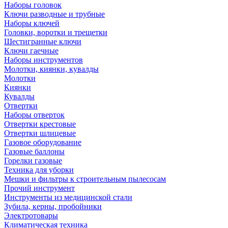
Наборы головок
Ключи разводные и трубные
Наборы ключей
Головки, воротки и трещетки
Шестигранные ключи
Ключи гаечные
Наборы инструментов
Молотки, киянки, кувалды
Молотки
Киянки
Кувалды
Отвертки
Наборы отверток
Отвертки крестовые
Отвертки шлицевые
Газовое оборудование
Газовые баллоны
Горелки газовые
Техника для уборки
Мешки и фильтры к строительным пылесосам
Прочий инструмент
Инструменты из медицинской стали
Зубила, керны, пробойники
Электротовары
Климатическая техника