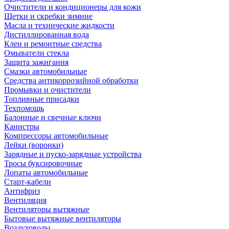
Очистители и кондиционеры для кожи
Щетки и скребки зимние
Масла и технические жидкости
Дистиллированная вода
Клеи и ремонтные средства
Омыватели стекла
Защита зажигания
Смазки автомобильные
Средства антикоррозийной обработки
Промывки и очистители
Топливные присадки
Техпомощь
Балонные и свечные ключи
Канистры
Компрессоры автомобильные
Лейки (воронки)
Зарядные и пуско-зарядные устройства
Тросы буксировочные
Лопаты автомобильные
Старт-кабели
Антифриз
Вентиляция
Вентиляторы вытяжные
Бытовые вытяжные вентиляторы
Воздуховоды