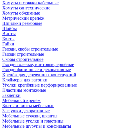
Хомуты и стяжки кабельные
Хомуты сантехнические
Хомуты обжимные
Метрический крепёж
Шпильки резьбовые
Шайбы
Винты
Болты
Гайки
Гвозди, скобы строительные
Гвозди строительные
Скобы строительные
Гвозди толевые, винтовые, ершёные
Гвозди финишные и декоративные
Крепёж для деревянных конструкций
Кляймеры для вагонки
Уголки крепёжные перфорированные
Пластины монтажные
Заклёпки
Мебельный крепёж
Болты и винты мебельные
Заглушки декоративные
Мебельные стяжки, шканты
Мебельные уголки и пластины
Мебельные шурупы и конфирматы