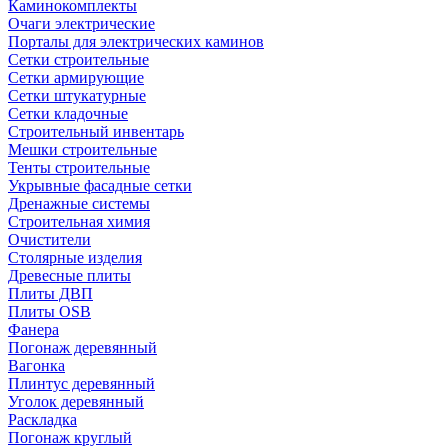
Каминокомплекты
Очаги электрические
Порталы для электрических каминов
Сетки строительные
Сетки армирующие
Сетки штукатурные
Сетки кладочные
Строительный инвентарь
Мешки строительные
Тенты строительные
Укрывные фасадные сетки
Дренажные системы
Строительная химия
Очистители
Столярные изделия
Древесные плиты
Плиты ДВП
Плиты OSB
Фанера
Погонаж деревянный
Вагонка
Плинтус деревянный
Уголок деревянный
Раскладка
Погонаж круглый