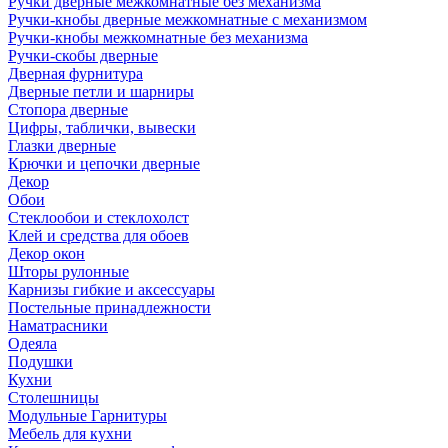
Ручки дверные межкомнатные без механизма
Ручки-кнобы дверные межкомнатные с механизмом
Ручки-кнобы межкомнатные без механизма
Ручки-скобы дверные
Дверная фурнитура
Дверные петли и шарниры
Стопора дверные
Цифры, таблички, вывески
Глазки дверные
Крючки и цепочки дверные
Декор
Обои
Стеклообои и стеклохолст
Клей и средства для обоев
Декор окон
Шторы рулонные
Карнизы гибкие и аксессуары
Постельные принадлежности
Наматрасники
Одеяла
Подушки
Кухни
Столешницы
Модульные Гарнитуры
Мебель для кухни