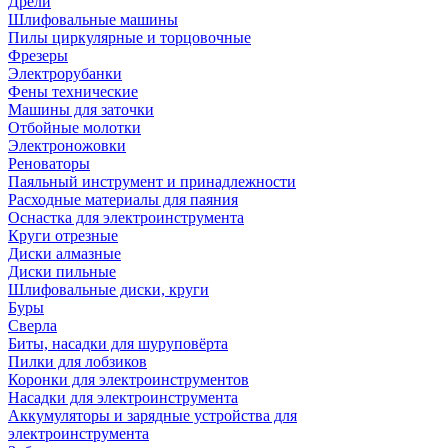
Дрели
Шлифовальные машины
Пилы циркулярные и торцовочные
Фрезеры
Электрорубанки
Фены технические
Машины для заточки
Отбойные молотки
Электроножовки
Реноваторы
Паяльный инструмент и принадлежности
Расходные материалы для паяния
Оснастка для электроинструмента
Круги отрезные
Диски алмазные
Диски пильные
Шлифовальные диски, круги
Буры
Сверла
Биты, насадки для шуруповёрта
Пилки для лобзиков
Коронки для электроинструментов
Насадки для электроинструмента
Аккумуляторы и зарядные устройства для
электроинструмента