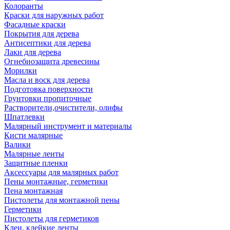
Колоранты
Краски для наружных работ
Фасадные краски
Покрытия для дерева
Антисептики для дерева
Лаки для дерева
Огнебиозащита древесины
Морилки
Масла и воск для дерева
Подготовка поверхности
Грунтовки пропиточные
Растворители,очистители, олифы
Шпатлевки
Малярный инструмент и материалы
Кисти малярные
Валики
Малярные ленты
Защитные пленки
Аксессуары для малярных работ
Пены монтажные, герметики
Пена монтажная
Пистолеты для монтажной пены
Герметики
Пистолеты для герметиков
Клеи, клейкие ленты