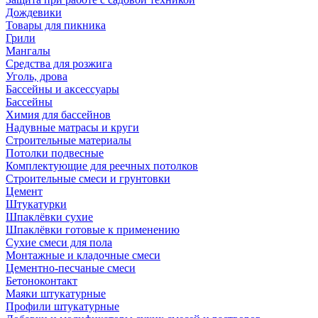
Дождевики
Товары для пикника
Грили
Мангалы
Средства для розжига
Уголь, дрова
Бассейны и аксессуары
Бассейны
Химия для бассейнов
Надувные матрасы и круги
Строительные материалы
Потолки подвесные
Комплектующие для реечных потолков
Строительные смеси и грунтовки
Цемент
Штукатурки
Шпаклёвки сухие
Шпаклёвки готовые к применению
Сухие смеси для пола
Монтажные и кладочные смеси
Цементно-песчаные смеси
Бетоноконтакт
Маяки штукатурные
Профили штукатурные