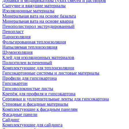
Добавки и модификаторы сухих смесей и растворов
Сыпучие и вяжущие материалы
Изоляционные материалы
Минеральная вата на основе базальта
Минеральная вата на основе кварца
Пенополистирол экструдированный
Пенопласт
Пароизоляция
Фольгированная теплоизоляция
Напыляемая теплоизоляция
Шумоизоляция
Клей для изоляционных материалов
Полиэтилен вспененный
Комплектующие для теплоизоляции
Гипсокартонные системы и листовые материалы
Профили для гипсокартона
Гипсокартон
Гипсоволокнистые листы
Крепёж для профиля и гипсокартона
Серпянки и уплотнительные ленты для гипсокартона
Стеновые и фасадные материалы
Комплектующие к фасадным панелям
Фасадные панели
Сайдинг
Комплектующие для сайдинга