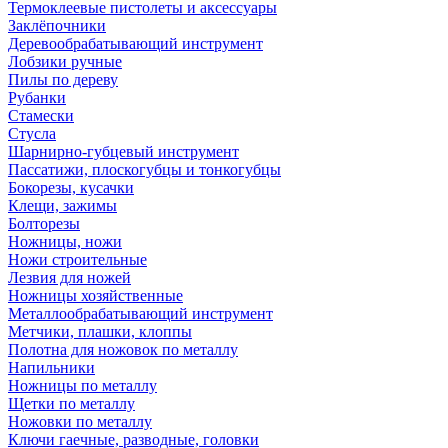
Термоклеевые пистолеты и аксессуары
Заклёпочники
Деревообрабатывающий инструмент
Лобзики ручные
Пилы по дереву
Рубанки
Стамески
Стусла
Шарнирно-губцевый инструмент
Пассатижи, плоскогубцы и тонкогубцы
Бокорезы, кусачки
Клещи, зажимы
Болторезы
Ножницы, ножи
Ножи строительные
Лезвия для ножей
Ножницы хозяйственные
Металлообрабатывающий инструмент
Метчики, плашки, клоппы
Полотна для ножовок по металлу
Напильники
Ножницы по металлу
Щетки по металлу
Ножовки по металлу
Ключи гаечные, разводные, головки