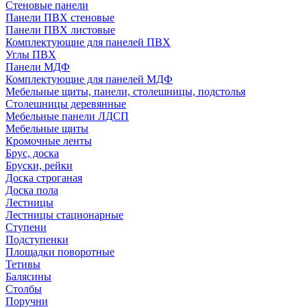
Стеновые панели
Панели ПВХ стеновые
Панели ПВХ листовые
Комплектующие для панелей ПВХ
Углы ПВХ
Панели МДФ
Комплектующие для панелей МДФ
Мебельные щиты, панели, столешницы, подстолья
Столешницы деревянные
Мебельные панели ЛДСП
Мебельные щиты
Кромочные ленты
Брус, доска
Бруски, рейки
Доска строганая
Доска пола
Лестницы
Лестницы стационарные
Ступени
Подступенки
Площадки поворотные
Тетивы
Балясины
Столбы
Поручни