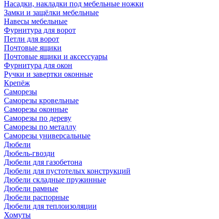
Насадки, накладки под мебельные ножки
Замки и защёлки мебельные
Навесы мебельные
Фурнитура для ворот
Петли для ворот
Почтовые ящики
Почтовые ящики и аксессуары
Фурнитура для окон
Ручки и завертки оконные
Крепёж
Саморезы
Саморезы кровельные
Саморезы оконные
Саморезы по дереву
Саморезы по металлу
Саморезы универсальные
Дюбели
Дюбель-гвозди
Дюбели для газобетона
Дюбели для пустотелых конструкций
Дюбели складные пружинные
Дюбели рамные
Дюбели распорные
Дюбели для теплоизоляции
Хомуты