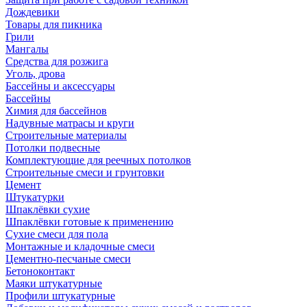
Дождевики
Товары для пикника
Грили
Мангалы
Средства для розжига
Уголь, дрова
Бассейны и аксессуары
Бассейны
Химия для бассейнов
Надувные матрасы и круги
Строительные материалы
Потолки подвесные
Комплектующие для реечных потолков
Строительные смеси и грунтовки
Цемент
Штукатурки
Шпаклёвки сухие
Шпаклёвки готовые к применению
Сухие смеси для пола
Монтажные и кладочные смеси
Цементно-песчаные смеси
Бетоноконтакт
Маяки штукатурные
Профили штукатурные