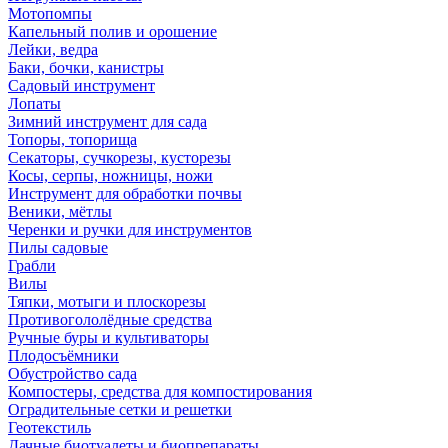
Мотопомпы
Капельный полив и орошение
Лейки, ведра
Баки, бочки, канистры
Садовый инструмент
Лопаты
Зимний инструмент для сада
Топоры, топорища
Секаторы, сучкорезы, кусторезы
Косы, серпы, ножницы, ножи
Инструмент для обработки почвы
Веники, мётлы
Черенки и ручки для инструментов
Пилы садовые
Грабли
Вилы
Тяпки, мотыги и плоскорезы
Противогололёдные средства
Ручные буры и культиваторы
Плодосъёмники
Обустройство сада
Компостеры, средства для компостирования
Оградительные сетки и решетки
Геотекстиль
Дачные биотуалеты и биопрепараты