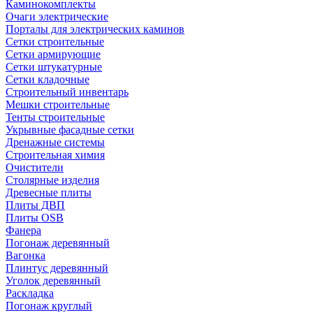
Каминокомплекты
Очаги электрические
Порталы для электрических каминов
Сетки строительные
Сетки армирующие
Сетки штукатурные
Сетки кладочные
Строительный инвентарь
Мешки строительные
Тенты строительные
Укрывные фасадные сетки
Дренажные системы
Строительная химия
Очистители
Столярные изделия
Древесные плиты
Плиты ДВП
Плиты OSB
Фанера
Погонаж деревянный
Вагонка
Плинтус деревянный
Уголок деревянный
Раскладка
Погонаж круглый