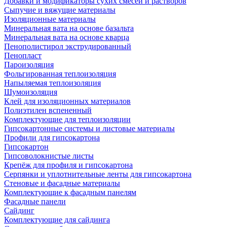
Добавки и модификаторы сухих смесей и растворов
Сыпучие и вяжущие материалы
Изоляционные материалы
Минеральная вата на основе базальта
Минеральная вата на основе кварца
Пенополистирол экструдированный
Пенопласт
Пароизоляция
Фольгированная теплоизоляция
Напыляемая теплоизоляция
Шумоизоляция
Клей для изоляционных материалов
Полиэтилен вспененный
Комплектующие для теплоизоляции
Гипсокартонные системы и листовые материалы
Профили для гипсокартона
Гипсокартон
Гипсоволокнистые листы
Крепёж для профиля и гипсокартона
Серпянки и уплотнительные ленты для гипсокартона
Стеновые и фасадные материалы
Комплектующие к фасадным панелям
Фасадные панели
Сайдинг
Комплектующие для сайдинга