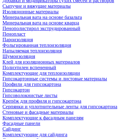
Добавки и модификаторы сухих смесей и растворов
Сыпучие и вяжущие материалы
Изоляционные материалы
Минеральная вата на основе базальта
Минеральная вата на основе кварца
Пенополистирол экструдированный
Пенопласт
Пароизоляция
Фольгированная теплоизоляция
Напыляемая теплоизоляция
Шумоизоляция
Клей для изоляционных материалов
Полиэтилен вспененный
Комплектующие для теплоизоляции
Гипсокартонные системы и листовые материалы
Профили для гипсокартона
Гипсокартон
Гипсоволокнистые листы
Крепёж для профиля и гипсокартона
Серпянки и уплотнительные ленты для гипсокартона
Стеновые и фасадные материалы
Комплектующие к фасадным панелям
Фасадные панели
Сайдинг
Комплектующие для сайдинга