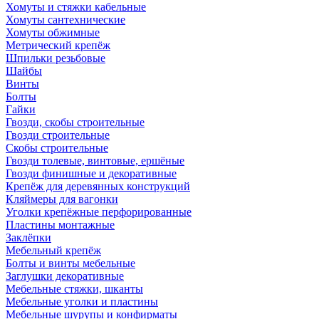
Хомуты и стяжки кабельные
Хомуты сантехнические
Хомуты обжимные
Метрический крепёж
Шпильки резьбовые
Шайбы
Винты
Болты
Гайки
Гвозди, скобы строительные
Гвозди строительные
Скобы строительные
Гвозди толевые, винтовые, ершёные
Гвозди финишные и декоративные
Крепёж для деревянных конструкций
Кляймеры для вагонки
Уголки крепёжные перфорированные
Пластины монтажные
Заклёпки
Мебельный крепёж
Болты и винты мебельные
Заглушки декоративные
Мебельные стяжки, шканты
Мебельные уголки и пластины
Мебельные шурупы и конфирматы