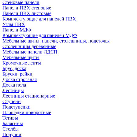
Стеновые панели
Панели ПВХ стеновые
Панели ПВХ листовые
Комплектующие для панелей ПВХ
Углы ПВХ
Панели МДФ
Комплектующие для панелей МДФ
Мебельные щиты, панели, столешницы, подстолья
Столешницы деревянные
Мебельные панели ЛДСП
Мебельные щиты
Кромочные ленты
Брус, доска
Бруски, рейки
Доска строганая
Доска пола
Лестницы
Лестницы стационарные
Ступени
Подступенки
Площадки поворотные
Тетивы
Балясины
Столбы
Поручни