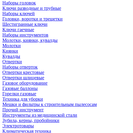
Наборы головок
Ключи разводные и трубные
Наборы ключей
Головки, воротки и трещетки
Шестигранные ключи
Ключи гаечные
Наборы инструментов
Молотки, киянки, кувалды
Молотки
Киянки
Кувалды
Отвертки
Наборы отверток
Отвертки крестовые
Отвертки шлицевые
Газовое оборудование
Газовые баллоны
Горелки газовые
Техника для уборки
Мешки и фильтры к строительным пылесосам
Прочий инструмент
Инструменты из медицинской стали
Зубила, керны, пробойники
Электротовары
Климатическая техника