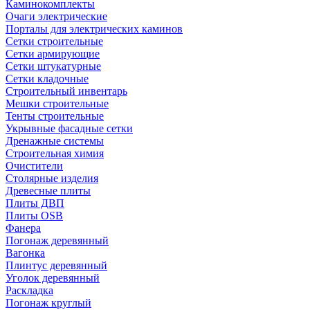
Каминокомплекты
Очаги электрические
Порталы для электрических каминов
Сетки строительные
Сетки армирующие
Сетки штукатурные
Сетки кладочные
Строительный инвентарь
Мешки строительные
Тенты строительные
Укрывные фасадные сетки
Дренажные системы
Строительная химия
Очистители
Столярные изделия
Древесные плиты
Плиты ДВП
Плиты OSB
Фанера
Погонаж деревянный
Вагонка
Плинтус деревянный
Уголок деревянный
Раскладка
Погонаж круглый