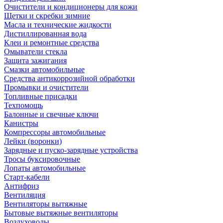
Очистители и кондиционеры для кожи
Щетки и скребки зимние
Масла и технические жидкости
Дистиллированная вода
Клеи и ремонтные средства
Омыватели стекла
Защита зажигания
Смазки автомобильные
Средства антикоррозийной обработки
Промывки и очистители
Топливные присадки
Техпомощь
Балонные и свечные ключи
Канистры
Компрессоры автомобильные
Лейки (воронки)
Зарядные и пуско-зарядные устройства
Тросы буксировочные
Лопаты автомобильные
Старт-кабели
Антифриз
Вентиляция
Вентиляторы вытяжные
Бытовые вытяжные вентиляторы
Воздуховоды