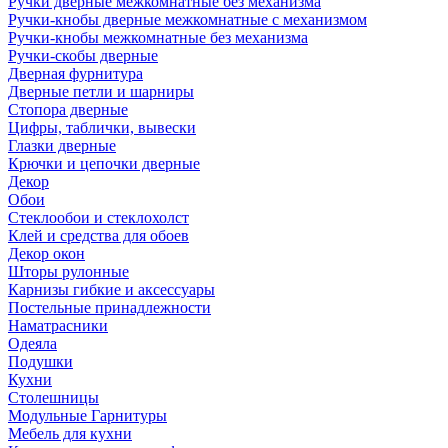
Ручки дверные межкомнатные без механизма
Ручки-кнобы дверные межкомнатные с механизмом
Ручки-кнобы межкомнатные без механизма
Ручки-скобы дверные
Дверная фурнитура
Дверные петли и шарниры
Стопора дверные
Цифры, таблички, вывески
Глазки дверные
Крючки и цепочки дверные
Декор
Обои
Стеклообои и стеклохолст
Клей и средства для обоев
Декор окон
Шторы рулонные
Карнизы гибкие и аксессуары
Постельные принадлежности
Наматрасники
Одеяла
Подушки
Кухни
Столешницы
Модульные Гарнитуры
Мебель для кухни