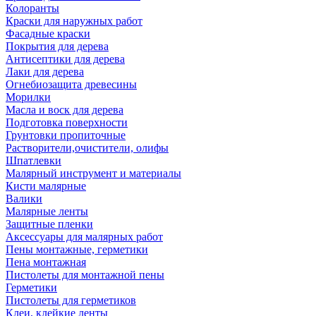
Колоранты
Краски для наружных работ
Фасадные краски
Покрытия для дерева
Антисептики для дерева
Лаки для дерева
Огнебиозащита древесины
Морилки
Масла и воск для дерева
Подготовка поверхности
Грунтовки пропиточные
Растворители,очистители, олифы
Шпатлевки
Малярный инструмент и материалы
Кисти малярные
Валики
Малярные ленты
Защитные пленки
Аксессуары для малярных работ
Пены монтажные, герметики
Пена монтажная
Пистолеты для монтажной пены
Герметики
Пистолеты для герметиков
Клеи, клейкие ленты