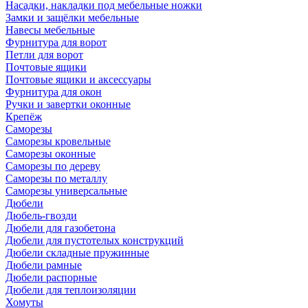
Насадки, накладки под мебельные ножки
Замки и защёлки мебельные
Навесы мебельные
Фурнитура для ворот
Петли для ворот
Почтовые ящики
Почтовые ящики и аксессуары
Фурнитура для окон
Ручки и завертки оконные
Крепёж
Саморезы
Саморезы кровельные
Саморезы оконные
Саморезы по дереву
Саморезы по металлу
Саморезы универсальные
Дюбели
Дюбель-гвозди
Дюбели для газобетона
Дюбели для пустотелых конструкций
Дюбели складные пружинные
Дюбели рамные
Дюбели распорные
Дюбели для теплоизоляции
Хомуты