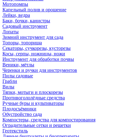
Мотопомпы
Капельный полив и орошение
Лейки, ведра
Баки, бочки, канистры
Садовый инструмент
Лопаты
Зимний инструмент для сада
Топоры, топорища
Секаторы, сучкорезы, кусторезы
Косы, серпы, ножницы, ножи
Инструмент для обработки почвы
Веники, мётлы
Черенки и ручки для инструментов
Пилы садовые
Грабли
Вилы
Тяпки, мотыги и плоскорезы
Противогололёдные средства
Ручные буры и культиваторы
Плодосъёмники
Обустройство сада
Компостеры, средства для компостирования
Оградительные сетки и решетки
Геотекстиль
Дачные биотуалеты и биопрепараты