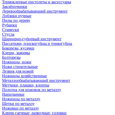
Термоклеевые пистолеты и аксессуары
Заклёпочники
Деревообрабатывающий инструмент
Лобзики ручные
Пилы по дереву
Рубанки
Стамески
Стусла
Шарнирно-губцевый инструмент
Пассатижи, плоскогубцы и тонкогубцы
Бокорезы, кусачки
Клещи, зажимы
Болторезы
Ножницы, ножи
Ножи строительные
Лезвия для ножей
Ножницы хозяйственные
Металлообрабатывающий инструмент
Метчики, плашки, клоппы
Полотна для ножовок по металлу
Напильники
Ножницы по металлу
Щетки по металлу
Ножовки по металлу
Ключи гаечные, разводные, головки