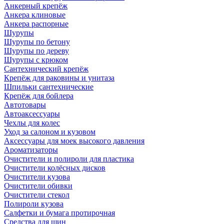
Анкерный крепёж
Анкера клиновые
Анкера распорные
Шурупы
Шурупы по бетону
Шурупы по дереву
Шурупы с крюком
Сантехнический крепёж
Крепёж для раковины и унитаза
Шпильки сантехнические
Крепёж для бойлера
Автотовары
Автоаксессуары
Чехлы для колес
Уход за салоном и кузовом
Аксессуары для моек высокого давления
Ароматизаторы
Очистители и полироли для пластика
Очистители колёсных дисков
Очистители кузова
Очистители обивки
Очистители стекол
Полироли кузова
Салфетки и бумага протирочная
Средства для шин