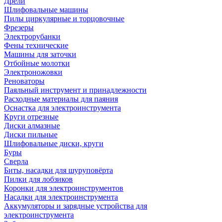
Дрели
Шлифовальные машины
Пилы циркулярные и торцовочные
Фрезеры
Электрорубанки
Фены технические
Машины для заточки
Отбойные молотки
Электроножовки
Реноваторы
Паяльный инструмент и принадлежности
Расходные материалы для паяния
Оснастка для электроинструмента
Круги отрезные
Диски алмазные
Диски пильные
Шлифовальные диски, круги
Буры
Сверла
Биты, насадки для шуруповёрта
Пилки для лобзиков
Коронки для электроинструментов
Насадки для электроинструмента
Аккумуляторы и зарядные устройства для
электроинструмента