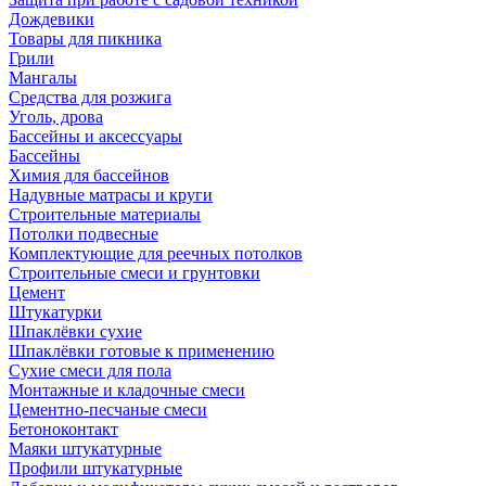
Дождевики
Товары для пикника
Грили
Мангалы
Средства для розжига
Уголь, дрова
Бассейны и аксессуары
Бассейны
Химия для бассейнов
Надувные матрасы и круги
Строительные материалы
Потолки подвесные
Комплектующие для реечных потолков
Строительные смеси и грунтовки
Цемент
Штукатурки
Шпаклёвки сухие
Шпаклёвки готовые к применению
Сухие смеси для пола
Монтажные и кладочные смеси
Цементно-песчаные смеси
Бетоноконтакт
Маяки штукатурные
Профили штукатурные