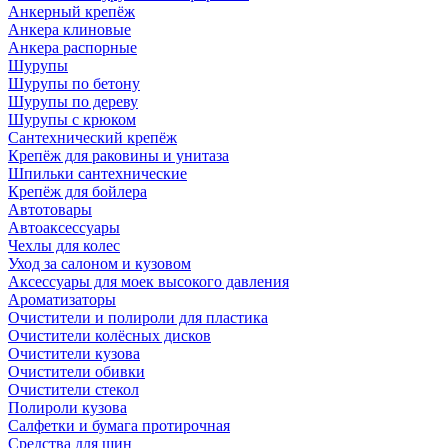
Анкерный крепёж
Анкера клиновые
Анкера распорные
Шурупы
Шурупы по бетону
Шурупы по дереву
Шурупы с крюком
Сантехнический крепёж
Крепёж для раковины и унитаза
Шпильки сантехнические
Крепёж для бойлера
Автотовары
Автоаксессуары
Чехлы для колес
Уход за салоном и кузовом
Аксессуары для моек высокого давления
Ароматизаторы
Очистители и полироли для пластика
Очистители колёсных дисков
Очистители кузова
Очистители обивки
Очистители стекол
Полироли кузова
Салфетки и бумага протирочная
Средства для шин