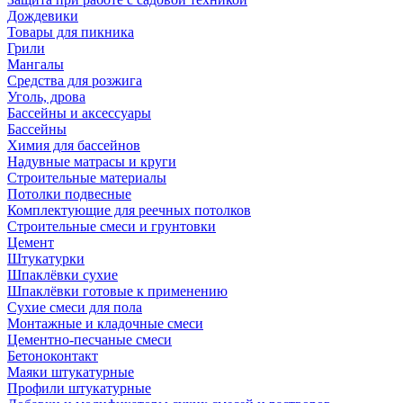
Дождевики
Товары для пикника
Грили
Мангалы
Средства для розжига
Уголь, дрова
Бассейны и аксессуары
Бассейны
Химия для бассейнов
Надувные матрасы и круги
Строительные материалы
Потолки подвесные
Комплектующие для реечных потолков
Строительные смеси и грунтовки
Цемент
Штукатурки
Шпаклёвки сухие
Шпаклёвки готовые к применению
Сухие смеси для пола
Монтажные и кладочные смеси
Цементно-песчаные смеси
Бетоноконтакт
Маяки штукатурные
Профили штукатурные