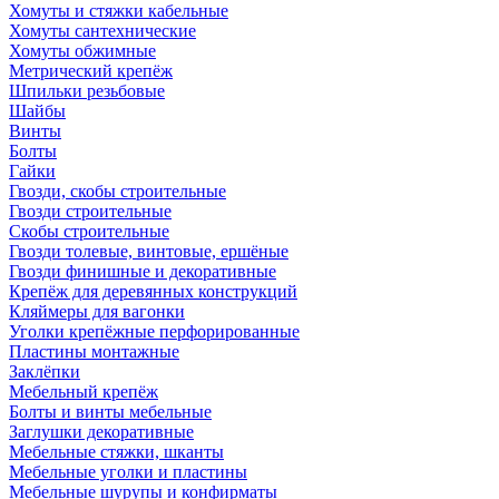
Хомуты и стяжки кабельные
Хомуты сантехнические
Хомуты обжимные
Метрический крепёж
Шпильки резьбовые
Шайбы
Винты
Болты
Гайки
Гвозди, скобы строительные
Гвозди строительные
Скобы строительные
Гвозди толевые, винтовые, ершёные
Гвозди финишные и декоративные
Крепёж для деревянных конструкций
Кляймеры для вагонки
Уголки крепёжные перфорированные
Пластины монтажные
Заклёпки
Мебельный крепёж
Болты и винты мебельные
Заглушки декоративные
Мебельные стяжки, шканты
Мебельные уголки и пластины
Мебельные шурупы и конфирматы