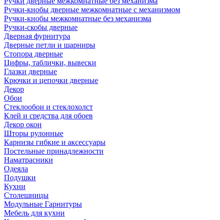
Ручки дверные межкомнатные без механизма
Ручки-кнобы дверные межкомнатные с механизмом
Ручки-кнобы межкомнатные без механизма
Ручки-скобы дверные
Дверная фурнитура
Дверные петли и шарниры
Стопора дверные
Цифры, таблички, вывески
Глазки дверные
Крючки и цепочки дверные
Декор
Обои
Стеклообои и стеклохолст
Клей и средства для обоев
Декор окон
Шторы рулонные
Карнизы гибкие и аксессуары
Постельные принадлежности
Наматрасники
Одеяла
Подушки
Кухни
Столешницы
Модульные Гарнитуры
Мебель для кухни