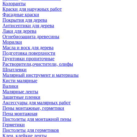
Колоранты
Краски для наружных работ
Фасадные краски
Покрытия для дерева
Антисептики для дерева
Лаки для дерева
Огнебиозащита древесины
Морилки
Масла и воск для дерева
Подготовка поверхности
Грунтовки пропиточные
Растворители,очистители, олифы
Шпатлевки
Малярный инструмент и материалы
Кисти малярные
Валики
Малярные ленты
Защитные пленки
Аксессуары для малярных работ
Пены монтажные, герметики
Пена монтажная
Пистолеты для монтажной пены
Герметики
Пистолеты для герметиков
Клеи, клейкие ленты