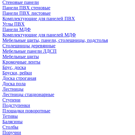
Стеновые панели
Панели ПВХ стеновые
Панели ПВХ листовые
Комплектующие для панелей ПВХ
Углы ПВХ
Панели МДФ
Комплектующие для панелей МДФ
Мебельные щиты, панели, столешницы, подстолья
Столешницы деревянные
Мебельные панели ЛДСП
Мебельные щиты
Кромочные ленты
Брус, доска
Бруски, рейки
Доска строганая
Доска пола
Лестницы
Лестницы стационарные
Ступени
Подступенки
Площадки поворотные
Тетивы
Балясины
Столбы
Поручни