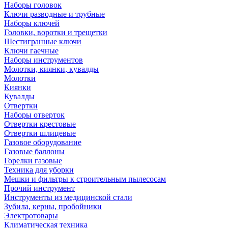
Наборы головок
Ключи разводные и трубные
Наборы ключей
Головки, воротки и трещетки
Шестигранные ключи
Ключи гаечные
Наборы инструментов
Молотки, киянки, кувалды
Молотки
Киянки
Кувалды
Отвертки
Наборы отверток
Отвертки крестовые
Отвертки шлицевые
Газовое оборудование
Газовые баллоны
Горелки газовые
Техника для уборки
Мешки и фильтры к строительным пылесосам
Прочий инструмент
Инструменты из медицинской стали
Зубила, керны, пробойники
Электротовары
Климатическая техника