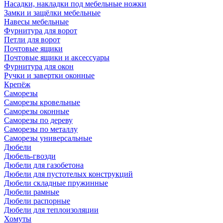
Насадки, накладки под мебельные ножки
Замки и защёлки мебельные
Навесы мебельные
Фурнитура для ворот
Петли для ворот
Почтовые ящики
Почтовые ящики и аксессуары
Фурнитура для окон
Ручки и завертки оконные
Крепёж
Саморезы
Саморезы кровельные
Саморезы оконные
Саморезы по дереву
Саморезы по металлу
Саморезы универсальные
Дюбели
Дюбель-гвозди
Дюбели для газобетона
Дюбели для пустотелых конструкций
Дюбели складные пружинные
Дюбели рамные
Дюбели распорные
Дюбели для теплоизоляции
Хомуты