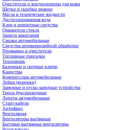
Очистители и кондиционеры для кожи
Щетки и скребки зимние
Масла и технические жидкости
Дистиллированная вода
Клеи и ремонтные средства
Омыватели стекла
Защита зажигания
Смазки автомобильные
Средства антикоррозийной обработки
Промывки и очистители
Топливные присадки
Техпомощь
Балонные и свечные ключи
Канистры
Компрессоры автомобильные
Лейки (воронки)
Зарядные и пуско-зарядные устройства
Тросы буксировочные
Лопаты автомобильные
Старт-кабели
Антифриз
Вентиляция
Вентиляторы вытяжные
Бытовые вытяжные вентиляторы
Воздуховоды