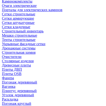
Каминокомплекты
Очаги электрические
Порталы для электрических каминов
Сетки строительные
Сетки армирующие
Сетки штукатурные
Сетки кладочные
Строительный инвентарь
Мешки строительные
Тенты строительные
Укрывные фасадные сетки
Дренажные системы
Строительная химия
Очистители
Столярные изделия
Древесные плиты
Плиты ДВП
Плиты OSB
Фанера
Погонаж деревянный
Вагонка
Плинтус деревянный
Уголок деревянный
Раскладка
Погонаж круглый