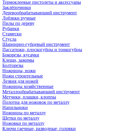
Термоклеевые пистолеты и аксессуары
Заклёпочники
Деревообрабатывающий инструмент
Лобзики ручные
Пилы по дереву
Рубанки
Стамески
Стусла
Шарнирно-губцевый инструмент
Пассатижи, плоскогубцы и тонкогубцы
Бокорезы, кусачки
Клещи, зажимы
Болторезы
Ножницы, ножи
Ножи строительные
Лезвия для ножей
Ножницы хозяйственные
Металлообрабатывающий инструмент
Метчики, плашки, клоппы
Полотна для ножовок по металлу
Напильники
Ножницы по металлу
Щетки по металлу
Ножовки по металлу
Ключи гаечные, разводные, головки