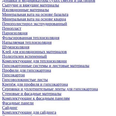
Добавки и модификаторы сухих смесей и растворов
Сыпучие и вяжущие материалы
Изоляционные материалы
Минеральная вата на основе базальта
Минеральная вата на основе кварца
Пенополистирол экструдированный
Пенопласт
Пароизоляция
Фольгированная теплоизоляция
Напыляемая теплоизоляция
Шумоизоляция
Клей для изоляционных материалов
Полиэтилен вспененный
Комплектующие для теплоизоляции
Гипсокартонные системы и листовые материалы
Профили для гипсокартона
Гипсокартон
Гипсоволокнистые листы
Крепёж для профиля и гипсокартона
Серпянки и уплотнительные ленты для гипсокартона
Стеновые и фасадные материалы
Комплектующие к фасадным панелям
Фасадные панели
Сайдинг
Комплектующие для сайдинга