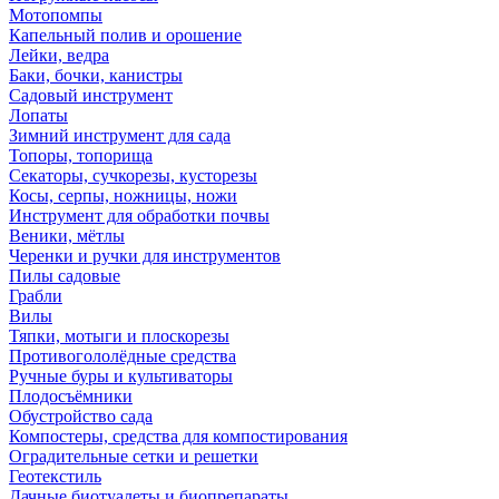
Мотопомпы
Капельный полив и орошение
Лейки, ведра
Баки, бочки, канистры
Садовый инструмент
Лопаты
Зимний инструмент для сада
Топоры, топорища
Секаторы, сучкорезы, кусторезы
Косы, серпы, ножницы, ножи
Инструмент для обработки почвы
Веники, мётлы
Черенки и ручки для инструментов
Пилы садовые
Грабли
Вилы
Тяпки, мотыги и плоскорезы
Противогололёдные средства
Ручные буры и культиваторы
Плодосъёмники
Обустройство сада
Компостеры, средства для компостирования
Оградительные сетки и решетки
Геотекстиль
Дачные биотуалеты и биопрепараты