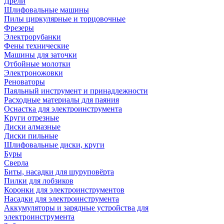
Дрели
Шлифовальные машины
Пилы циркулярные и торцовочные
Фрезеры
Электрорубанки
Фены технические
Машины для заточки
Отбойные молотки
Электроножовки
Реноваторы
Паяльный инструмент и принадлежности
Расходные материалы для паяния
Оснастка для электроинструмента
Круги отрезные
Диски алмазные
Диски пильные
Шлифовальные диски, круги
Буры
Сверла
Биты, насадки для шуруповёрта
Пилки для лобзиков
Коронки для электроинструментов
Насадки для электроинструмента
Аккумуляторы и зарядные устройства для
электроинструмента