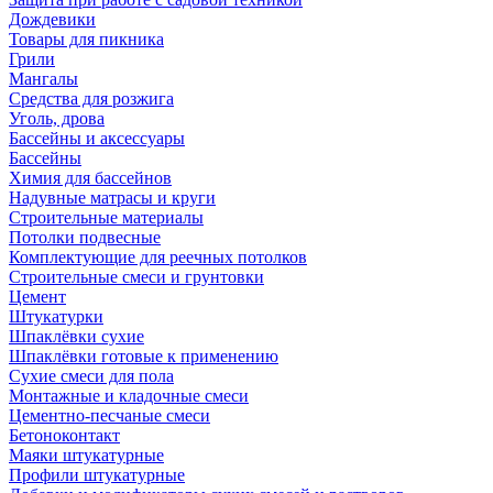
Дождевики
Товары для пикника
Грили
Мангалы
Средства для розжига
Уголь, дрова
Бассейны и аксессуары
Бассейны
Химия для бассейнов
Надувные матрасы и круги
Строительные материалы
Потолки подвесные
Комплектующие для реечных потолков
Строительные смеси и грунтовки
Цемент
Штукатурки
Шпаклёвки сухие
Шпаклёвки готовые к применению
Сухие смеси для пола
Монтажные и кладочные смеси
Цементно-песчаные смеси
Бетоноконтакт
Маяки штукатурные
Профили штукатурные