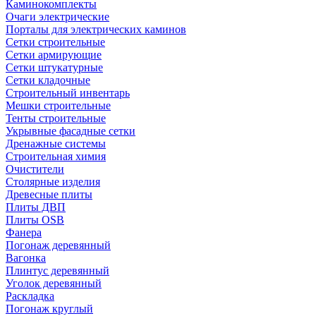
Каминокомплекты
Очаги электрические
Порталы для электрических каминов
Сетки строительные
Сетки армирующие
Сетки штукатурные
Сетки кладочные
Строительный инвентарь
Мешки строительные
Тенты строительные
Укрывные фасадные сетки
Дренажные системы
Строительная химия
Очистители
Столярные изделия
Древесные плиты
Плиты ДВП
Плиты OSB
Фанера
Погонаж деревянный
Вагонка
Плинтус деревянный
Уголок деревянный
Раскладка
Погонаж круглый