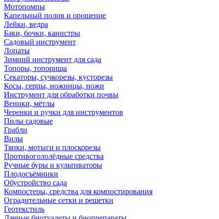
Мотопомпы
Капельный полив и орошение
Лейки, ведра
Баки, бочки, канистры
Садовый инструмент
Лопаты
Зимний инструмент для сада
Топоры, топорища
Секаторы, сучкорезы, кусторезы
Косы, серпы, ножницы, ножи
Инструмент для обработки почвы
Веники, мётлы
Черенки и ручки для инструментов
Пилы садовые
Грабли
Вилы
Тяпки, мотыги и плоскорезы
Противогололёдные средства
Ручные буры и культиваторы
Плодосъёмники
Обустройство сада
Компостеры, средства для компостирования
Оградительные сетки и решетки
Геотекстиль
Дачные биотуалеты и биопрепараты