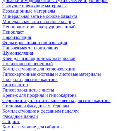
Добавки и модификаторы сухих смесей и растворов
Сыпучие и вяжущие материалы
Изоляционные материалы
Минеральная вата на основе базальта
Минеральная вата на основе кварца
Пенополистирол экструдированный
Пенопласт
Пароизоляция
Фольгированная теплоизоляция
Напыляемая теплоизоляция
Шумоизоляция
Клей для изоляционных материалов
Полиэтилен вспененный
Комплектующие для теплоизоляции
Гипсокартонные системы и листовые материалы
Профили для гипсокартона
Гипсокартон
Гипсоволокнистые листы
Крепёж для профиля и гипсокартона
Серпянки и уплотнительные ленты для гипсокартона
Стеновые и фасадные материалы
Комплектующие к фасадным панелям
Фасадные панели
Сайдинг
Комплектующие для сайдинга