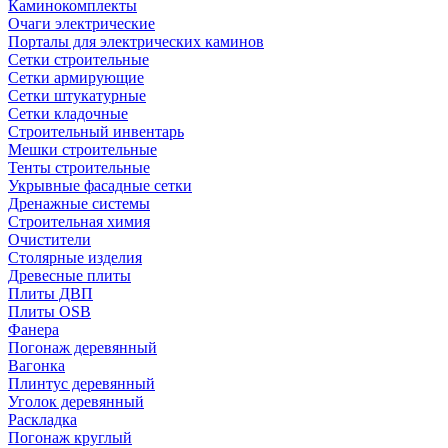
Каминокомплекты
Очаги электрические
Порталы для электрических каминов
Сетки строительные
Сетки армирующие
Сетки штукатурные
Сетки кладочные
Строительный инвентарь
Мешки строительные
Тенты строительные
Укрывные фасадные сетки
Дренажные системы
Строительная химия
Очистители
Столярные изделия
Древесные плиты
Плиты ДВП
Плиты OSB
Фанера
Погонаж деревянный
Вагонка
Плинтус деревянный
Уголок деревянный
Раскладка
Погонаж круглый