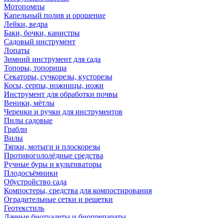
Мотопомпы
Капельный полив и орошение
Лейки, ведра
Баки, бочки, канистры
Садовый инструмент
Лопаты
Зимний инструмент для сада
Топоры, топорища
Секаторы, сучкорезы, кусторезы
Косы, серпы, ножницы, ножи
Инструмент для обработки почвы
Веники, мётлы
Черенки и ручки для инструментов
Пилы садовые
Грабли
Вилы
Тяпки, мотыги и плоскорезы
Противогололёдные средства
Ручные буры и культиваторы
Плодосъёмники
Обустройство сада
Компостеры, средства для компостирования
Оградительные сетки и решетки
Геотекстиль
Дачные биотуалеты и биопрепараты