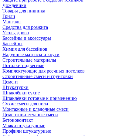
Дождевики
Товары для пикника
Грили
Мангалы
Средства для розжига
Уголь, дрова
Бассейны и аксессуары
Бассейны
Химия для бассейнов
Надувные матрасы и круги
Строительные материалы
Потолки подвесные
Комплектующие для реечных потолков
Строительные смеси и грунтовки
Цемент
Штукатурки
Шпаклёвки сухие
Шпаклёвки готовые к применению
Сухие смеси для пола
Монтажные и кладочные смеси
Цементно-песчаные смеси
Бетоноконтакт
Маяки штукатурные
Профили штукатурные