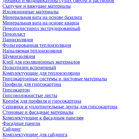
Добавки и модификаторы сухих смесей и растворов
Сыпучие и вяжущие материалы
Изоляционные материалы
Минеральная вата на основе базальта
Минеральная вата на основе кварца
Пенополистирол экструдированный
Пенопласт
Пароизоляция
Фольгированная теплоизоляция
Напыляемая теплоизоляция
Шумоизоляция
Клей для изоляционных материалов
Полиэтилен вспененный
Комплектующие для теплоизоляции
Гипсокартонные системы и листовые материалы
Профили для гипсокартона
Гипсокартон
Гипсоволокнистые листы
Крепёж для профиля и гипсокартона
Серпянки и уплотнительные ленты для гипсокартона
Стеновые и фасадные материалы
Комплектующие к фасадным панелям
Фасадные панели
Сайдинг
Комплектующие для сайдинга