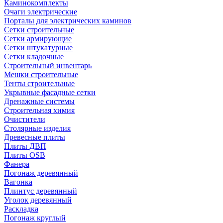
Каминокомплекты
Очаги электрические
Порталы для электрических каминов
Сетки строительные
Сетки армирующие
Сетки штукатурные
Сетки кладочные
Строительный инвентарь
Мешки строительные
Тенты строительные
Укрывные фасадные сетки
Дренажные системы
Строительная химия
Очистители
Столярные изделия
Древесные плиты
Плиты ДВП
Плиты OSB
Фанера
Погонаж деревянный
Вагонка
Плинтус деревянный
Уголок деревянный
Раскладка
Погонаж круглый