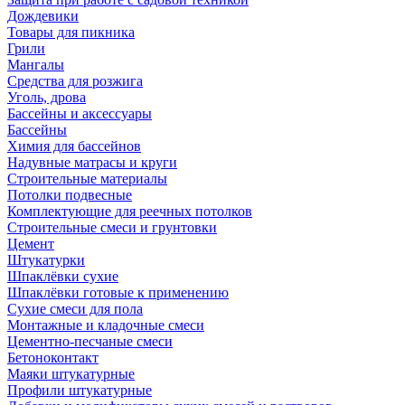
Дождевики
Товары для пикника
Грили
Мангалы
Средства для розжига
Уголь, дрова
Бассейны и аксессуары
Бассейны
Химия для бассейнов
Надувные матрасы и круги
Строительные материалы
Потолки подвесные
Комплектующие для реечных потолков
Строительные смеси и грунтовки
Цемент
Штукатурки
Шпаклёвки сухие
Шпаклёвки готовые к применению
Сухие смеси для пола
Монтажные и кладочные смеси
Цементно-песчаные смеси
Бетоноконтакт
Маяки штукатурные
Профили штукатурные