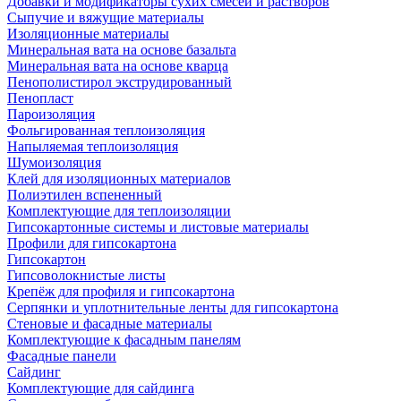
Добавки и модификаторы сухих смесей и растворов
Сыпучие и вяжущие материалы
Изоляционные материалы
Минеральная вата на основе базальта
Минеральная вата на основе кварца
Пенополистирол экструдированный
Пенопласт
Пароизоляция
Фольгированная теплоизоляция
Напыляемая теплоизоляция
Шумоизоляция
Клей для изоляционных материалов
Полиэтилен вспененный
Комплектующие для теплоизоляции
Гипсокартонные системы и листовые материалы
Профили для гипсокартона
Гипсокартон
Гипсоволокнистые листы
Крепёж для профиля и гипсокартона
Серпянки и уплотнительные ленты для гипсокартона
Стеновые и фасадные материалы
Комплектующие к фасадным панелям
Фасадные панели
Сайдинг
Комплектующие для сайдинга