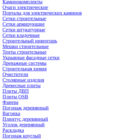
Каминокомплекты
Очаги электрические
Порталы для электрических каминов
Сетки строительные
Сетки армирующие
Сетки штукатурные
Сетки кладочные
Строительный инвентарь
Мешки строительные
Тенты строительные
Укрывные фасадные сетки
Дренажные системы
Строительная химия
Очистители
Столярные изделия
Древесные плиты
Плиты ДВП
Плиты OSB
Фанера
Погонаж деревянный
Вагонка
Плинтус деревянный
Уголок деревянный
Раскладка
Погонаж круглый