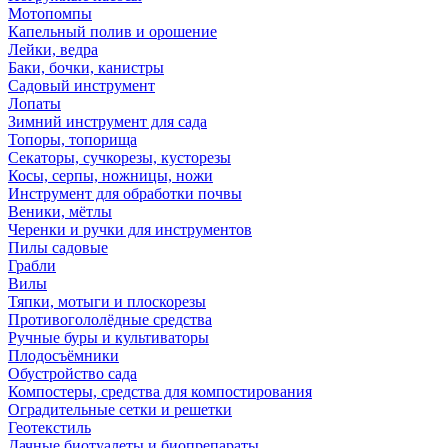
Мотопомпы
Капельный полив и орошение
Лейки, ведра
Баки, бочки, канистры
Садовый инструмент
Лопаты
Зимний инструмент для сада
Топоры, топорища
Секаторы, сучкорезы, кусторезы
Косы, серпы, ножницы, ножи
Инструмент для обработки почвы
Веники, мётлы
Черенки и ручки для инструментов
Пилы садовые
Грабли
Вилы
Тяпки, мотыги и плоскорезы
Противогололёдные средства
Ручные буры и культиваторы
Плодосъёмники
Обустройство сада
Компостеры, средства для компостирования
Оградительные сетки и решетки
Геотекстиль
Дачные биотуалеты и биопрепараты