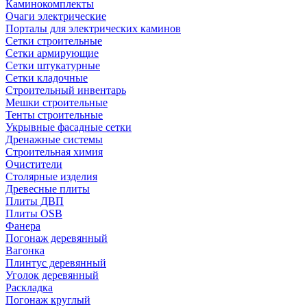
Каминокомплекты
Очаги электрические
Порталы для электрических каминов
Сетки строительные
Сетки армирующие
Сетки штукатурные
Сетки кладочные
Строительный инвентарь
Мешки строительные
Тенты строительные
Укрывные фасадные сетки
Дренажные системы
Строительная химия
Очистители
Столярные изделия
Древесные плиты
Плиты ДВП
Плиты OSB
Фанера
Погонаж деревянный
Вагонка
Плинтус деревянный
Уголок деревянный
Раскладка
Погонаж круглый