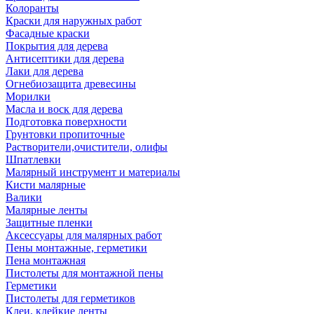
Колоранты
Краски для наружных работ
Фасадные краски
Покрытия для дерева
Антисептики для дерева
Лаки для дерева
Огнебиозащита древесины
Морилки
Масла и воск для дерева
Подготовка поверхности
Грунтовки пропиточные
Растворители,очистители, олифы
Шпатлевки
Малярный инструмент и материалы
Кисти малярные
Валики
Малярные ленты
Защитные пленки
Аксессуары для малярных работ
Пены монтажные, герметики
Пена монтажная
Пистолеты для монтажной пены
Герметики
Пистолеты для герметиков
Клеи, клейкие ленты