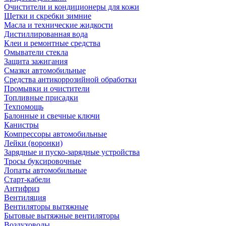
Очистители и кондиционеры для кожи
Щетки и скребки зимние
Масла и технические жидкости
Дистиллированная вода
Клеи и ремонтные средства
Омыватели стекла
Защита зажигания
Смазки автомобильные
Средства антикоррозийной обработки
Промывки и очистители
Топливные присадки
Техпомощь
Балонные и свечные ключи
Канистры
Компрессоры автомобильные
Лейки (воронки)
Зарядные и пуско-зарядные устройства
Тросы буксировочные
Лопаты автомобильные
Старт-кабели
Антифриз
Вентиляция
Вентиляторы вытяжные
Бытовые вытяжные вентиляторы
Воздуховоды