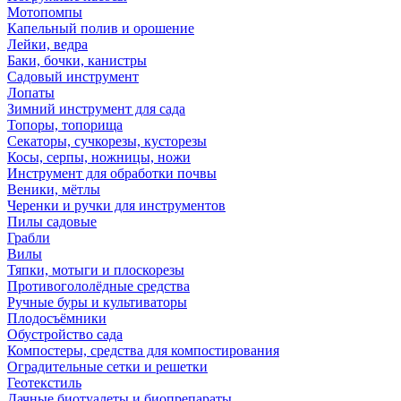
Мотопомпы
Капельный полив и орошение
Лейки, ведра
Баки, бочки, канистры
Садовый инструмент
Лопаты
Зимний инструмент для сада
Топоры, топорища
Секаторы, сучкорезы, кусторезы
Косы, серпы, ножницы, ножи
Инструмент для обработки почвы
Веники, мётлы
Черенки и ручки для инструментов
Пилы садовые
Грабли
Вилы
Тяпки, мотыги и плоскорезы
Противогололёдные средства
Ручные буры и культиваторы
Плодосъёмники
Обустройство сада
Компостеры, средства для компостирования
Оградительные сетки и решетки
Геотекстиль
Дачные биотуалеты и биопрепараты