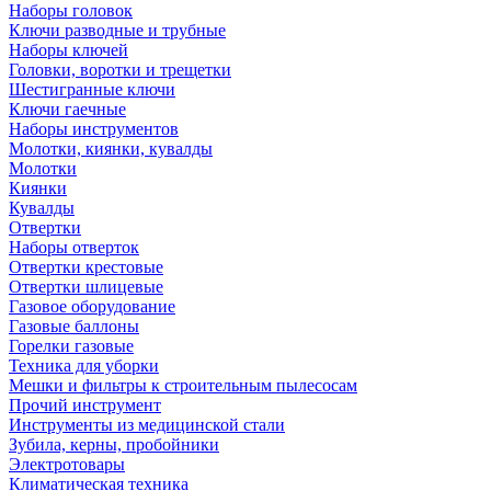
Наборы головок
Ключи разводные и трубные
Наборы ключей
Головки, воротки и трещетки
Шестигранные ключи
Ключи гаечные
Наборы инструментов
Молотки, киянки, кувалды
Молотки
Киянки
Кувалды
Отвертки
Наборы отверток
Отвертки крестовые
Отвертки шлицевые
Газовое оборудование
Газовые баллоны
Горелки газовые
Техника для уборки
Мешки и фильтры к строительным пылесосам
Прочий инструмент
Инструменты из медицинской стали
Зубила, керны, пробойники
Электротовары
Климатическая техника