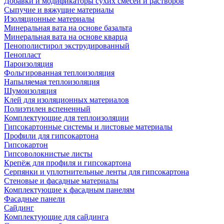
Добавки и модификаторы сухих смесей и растворов
Сыпучие и вяжущие материалы
Изоляционные материалы
Минеральная вата на основе базальта
Минеральная вата на основе кварца
Пенополистирол экструдированный
Пенопласт
Пароизоляция
Фольгированная теплоизоляция
Напыляемая теплоизоляция
Шумоизоляция
Клей для изоляционных материалов
Полиэтилен вспененный
Комплектующие для теплоизоляции
Гипсокартонные системы и листовые материалы
Профили для гипсокартона
Гипсокартон
Гипсоволокнистые листы
Крепёж для профиля и гипсокартона
Серпянки и уплотнительные ленты для гипсокартона
Стеновые и фасадные материалы
Комплектующие к фасадным панелям
Фасадные панели
Сайдинг
Комплектующие для сайдинга