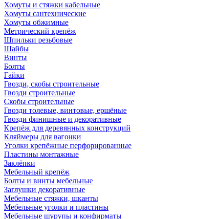
Хомуты и стяжки кабельные
Хомуты сантехнические
Хомуты обжимные
Метрический крепёж
Шпильки резьбовые
Шайбы
Винты
Болты
Гайки
Гвозди, скобы строительные
Гвозди строительные
Скобы строительные
Гвозди толевые, винтовые, ершёные
Гвозди финишные и декоративные
Крепёж для деревянных конструкций
Кляймеры для вагонки
Уголки крепёжные перфорированные
Пластины монтажные
Заклёпки
Мебельный крепёж
Болты и винты мебельные
Заглушки декоративные
Мебельные стяжки, шканты
Мебельные уголки и пластины
Мебельные шурупы и конфирматы