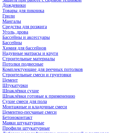
Дождевики
Товары для пикника
Грили
Мангалы
Средства для розжига
Уголь, дрова
Бассейны и аксессуары
Бассейны
Химия для бассейнов
Надувные матрасы и круги
Строительные материалы
Потолки подвесные
Комплектующие для реечных потолков
Строительные смеси и грунтовки
Цемент
Штукатурки
Шпаклёвки сухие
Шпаклёвки готовые к применению
Сухие смеси для пола
Монтажные и кладочные смеси
Цементно-песчаные смеси
Бетоноконтакт
Маяки штукатурные
Профили штукатурные