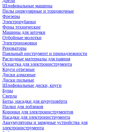
Дрели
Шлифовальные машины
Пилы циркулярные и торцовочные
Фрезеры
Электрорубанки
Фены технические
Машины для заточки
Отбойные молотки
Электроножовки
Реноваторы
Паяльный инструмент и принадлежности
Расходные материалы для паяния
Оснастка для электроинструмента
Круги отрезные
Диски алмазные
Диски пильные
Шлифовальные диски, круги
Буры
Сверла
Биты, насадки для шуруповёрта
Пилки для лобзиков
Коронки для электроинструментов
Насадки для электроинструмента
Аккумуляторы и зарядные устройства для
электроинструмента