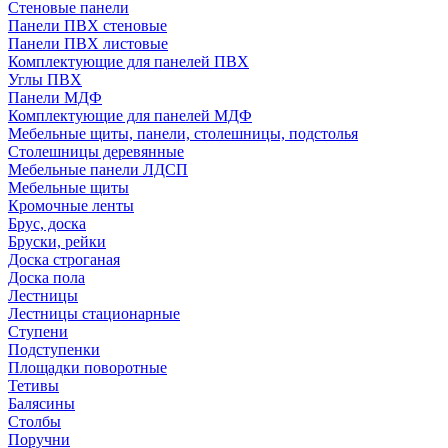
Стеновые панели
Панели ПВХ стеновые
Панели ПВХ листовые
Комплектующие для панелей ПВХ
Углы ПВХ
Панели МДФ
Комплектующие для панелей МДФ
Мебельные щиты, панели, столешницы, подстолья
Столешницы деревянные
Мебельные панели ЛДСП
Мебельные щиты
Кромочные ленты
Брус, доска
Бруски, рейки
Доска строганая
Доска пола
Лестницы
Лестницы стационарные
Ступени
Подступенки
Площадки поворотные
Тетивы
Балясины
Столбы
Поручни