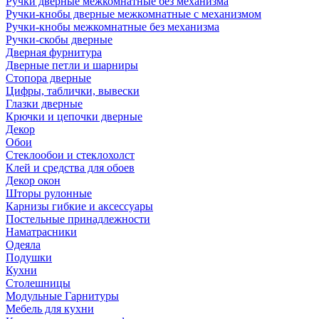
Ручки дверные межкомнатные без механизма
Ручки-кнобы дверные межкомнатные с механизмом
Ручки-кнобы межкомнатные без механизма
Ручки-скобы дверные
Дверная фурнитура
Дверные петли и шарниры
Стопора дверные
Цифры, таблички, вывески
Глазки дверные
Крючки и цепочки дверные
Декор
Обои
Стеклообои и стеклохолст
Клей и средства для обоев
Декор окон
Шторы рулонные
Карнизы гибкие и аксессуары
Постельные принадлежности
Наматрасники
Одеяла
Подушки
Кухни
Столешницы
Модульные Гарнитуры
Мебель для кухни