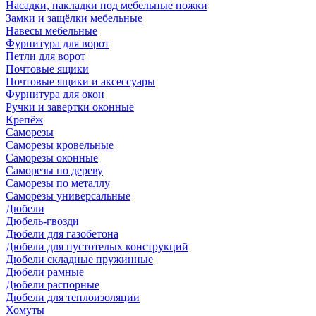
Насадки, накладки под мебельные ножки
Замки и защёлки мебельные
Навесы мебельные
Фурнитура для ворот
Петли для ворот
Почтовые ящики
Почтовые ящики и аксессуары
Фурнитура для окон
Ручки и завертки оконные
Крепёж
Саморезы
Саморезы кровельные
Саморезы оконные
Саморезы по дереву
Саморезы по металлу
Саморезы универсальные
Дюбели
Дюбель-гвозди
Дюбели для газобетона
Дюбели для пустотелых конструкций
Дюбели складные пружинные
Дюбели рамные
Дюбели распорные
Дюбели для теплоизоляции
Хомуты