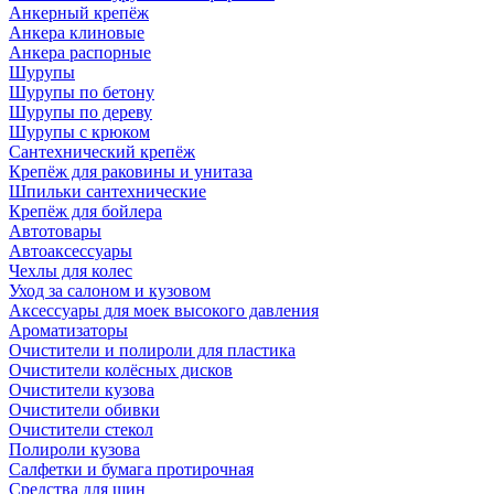
Анкерный крепёж
Анкера клиновые
Анкера распорные
Шурупы
Шурупы по бетону
Шурупы по дереву
Шурупы с крюком
Сантехнический крепёж
Крепёж для раковины и унитаза
Шпильки сантехнические
Крепёж для бойлера
Автотовары
Автоаксессуары
Чехлы для колес
Уход за салоном и кузовом
Аксессуары для моек высокого давления
Ароматизаторы
Очистители и полироли для пластика
Очистители колёсных дисков
Очистители кузова
Очистители обивки
Очистители стекол
Полироли кузова
Салфетки и бумага протирочная
Средства для шин