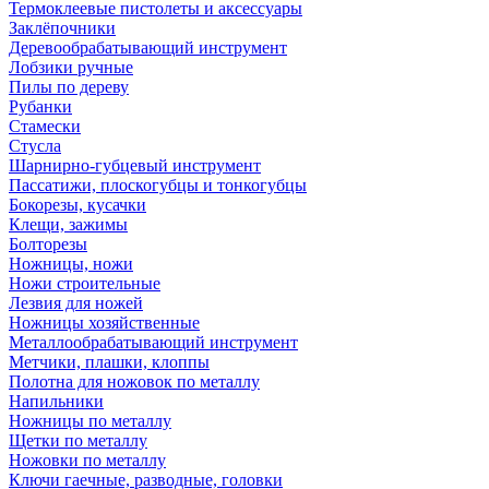
Термоклеевые пистолеты и аксессуары
Заклёпочники
Деревообрабатывающий инструмент
Лобзики ручные
Пилы по дереву
Рубанки
Стамески
Стусла
Шарнирно-губцевый инструмент
Пассатижи, плоскогубцы и тонкогубцы
Бокорезы, кусачки
Клещи, зажимы
Болторезы
Ножницы, ножи
Ножи строительные
Лезвия для ножей
Ножницы хозяйственные
Металлообрабатывающий инструмент
Метчики, плашки, клоппы
Полотна для ножовок по металлу
Напильники
Ножницы по металлу
Щетки по металлу
Ножовки по металлу
Ключи гаечные, разводные, головки