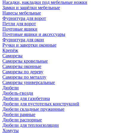
Насадки, накладки под мебельные ножки
Замки и защёлки мебельные
Навесы мебельные
Фурнитура для ворот
Петли для ворот
Почтовые ящики
Почтовые ящики и аксессуары
Фурнитура для окон
Ручки и завертки оконные
Крепёж
Саморезы
Саморезы кровельные
Саморезы оконные
Саморезы по дереву
Саморезы по металлу
Саморезы универсальные
Дюбели
Дюбель-гвозди
Дюбели для газобетона
Дюбели для пустотелых конструкций
Дюбели складные пружинные
Дюбели рамные
Дюбели распорные
Дюбели для теплоизоляции
Хомуты