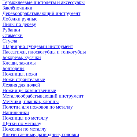
Термоклеевые пистолеты и аксессуары
Заклёпочники
Деревообрабатывающий инструмент
Лобзики ручные
Пилы по дереву
Рубанки
Стамески
Стусла
Шарнирно-губцевый инструмент
Пассатижи, плоскогубцы и тонкогубцы
Бокорезы, кусачки
Клещи, зажимы
Болторезы
Ножницы, ножи
Ножи строительные
Лезвия для ножей
Ножницы хозяйственные
Металлообрабатывающий инструмент
Метчики, плашки, клоппы
Полотна для ножовок по металлу
Напильники
Ножницы по металлу
Щетки по металлу
Ножовки по металлу
Ключи гаечные, разводные, головки