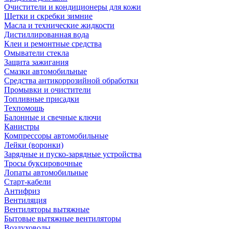
Очистители и кондиционеры для кожи
Щетки и скребки зимние
Масла и технические жидкости
Дистиллированная вода
Клеи и ремонтные средства
Омыватели стекла
Защита зажигания
Смазки автомобильные
Средства антикоррозийной обработки
Промывки и очистители
Топливные присадки
Техпомощь
Балонные и свечные ключи
Канистры
Компрессоры автомобильные
Лейки (воронки)
Зарядные и пуско-зарядные устройства
Тросы буксировочные
Лопаты автомобильные
Старт-кабели
Антифриз
Вентиляция
Вентиляторы вытяжные
Бытовые вытяжные вентиляторы
Воздуховоды