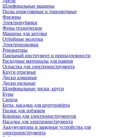
Дрели
Шлифовальные машины
Пилы циркулярные и торцовочные
Фрезеры
Электрорубанки
Фены технические
Машины для заточки
Отбойные молотки
Электроножовки
Реноваторы
Паяльный инструмент и принадлежности
Расходные материалы для паяния
Оснастка для электроинструмента
Круги отрезные
Диски алмазные
Диски пильные
Шлифовальные диски, круги
Буры
Сверла
Биты, насадки для шуруповёрта
Пилки для лобзиков
Коронки для электроинструментов
Насадки для электроинструмента
Аккумуляторы и зарядные устройства для
электроинструмента