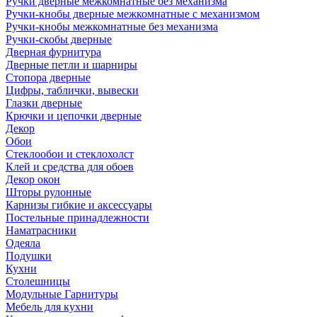
Ручки дверные межкомнатные без механизма
Ручки-кнобы дверные межкомнатные с механизмом
Ручки-кнобы межкомнатные без механизма
Ручки-скобы дверные
Дверная фурнитура
Дверные петли и шарниры
Стопора дверные
Цифры, таблички, вывески
Глазки дверные
Крючки и цепочки дверные
Декор
Обои
Стеклообои и стеклохолст
Клей и средства для обоев
Декор окон
Шторы рулонные
Карнизы гибкие и аксессуары
Постельные принадлежности
Наматрасники
Одеяла
Подушки
Кухни
Столешницы
Модульные Гарнитуры
Мебель для кухни