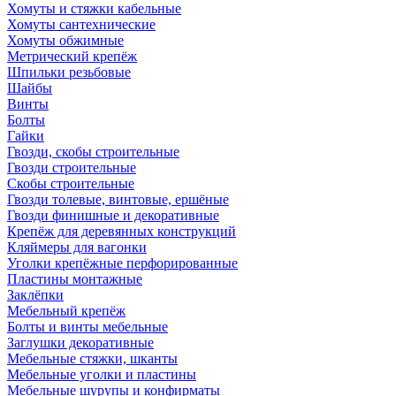
Хомуты и стяжки кабельные
Хомуты сантехнические
Хомуты обжимные
Метрический крепёж
Шпильки резьбовые
Шайбы
Винты
Болты
Гайки
Гвозди, скобы строительные
Гвозди строительные
Скобы строительные
Гвозди толевые, винтовые, ершёные
Гвозди финишные и декоративные
Крепёж для деревянных конструкций
Кляймеры для вагонки
Уголки крепёжные перфорированные
Пластины монтажные
Заклёпки
Мебельный крепёж
Болты и винты мебельные
Заглушки декоративные
Мебельные стяжки, шканты
Мебельные уголки и пластины
Мебельные шурупы и конфирматы