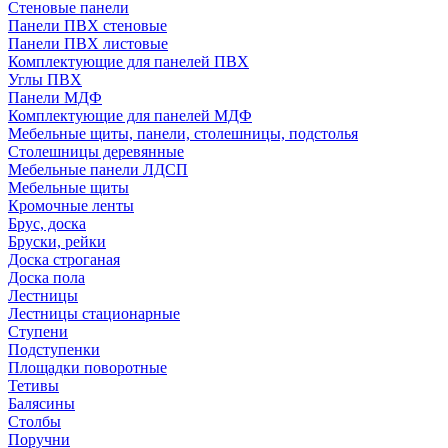
Стеновые панели
Панели ПВХ стеновые
Панели ПВХ листовые
Комплектующие для панелей ПВХ
Углы ПВХ
Панели МДФ
Комплектующие для панелей МДФ
Мебельные щиты, панели, столешницы, подстолья
Столешницы деревянные
Мебельные панели ЛДСП
Мебельные щиты
Кромочные ленты
Брус, доска
Бруски, рейки
Доска строганая
Доска пола
Лестницы
Лестницы стационарные
Ступени
Подступенки
Площадки поворотные
Тетивы
Балясины
Столбы
Поручни