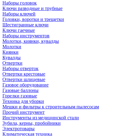
Наборы головок
Ключи разводные и трубные
Наборы ключей
Головки, воротки и трещетки
Шестигранные ключи
Ключи гаечные
Наборы инструментов
Молотки, киянки, кувалды
Молотки
Киянки
Кувалды
Отвертки
Наборы отверток
Отвертки крестовые
Отвертки шлицевые
Газовое оборудование
Газовые баллоны
Горелки газовые
Техника для уборки
Мешки и фильтры к строительным пылесосам
Прочий инструмент
Инструменты из медицинской стали
Зубила, керны, пробойники
Электротовары
Климатическая техника