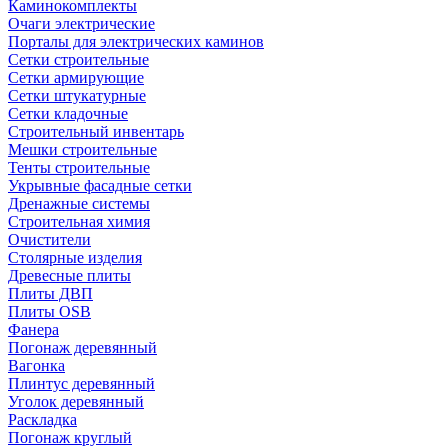
Каминокомплекты
Очаги электрические
Порталы для электрических каминов
Сетки строительные
Сетки армирующие
Сетки штукатурные
Сетки кладочные
Строительный инвентарь
Мешки строительные
Тенты строительные
Укрывные фасадные сетки
Дренажные системы
Строительная химия
Очистители
Столярные изделия
Древесные плиты
Плиты ДВП
Плиты OSB
Фанера
Погонаж деревянный
Вагонка
Плинтус деревянный
Уголок деревянный
Раскладка
Погонаж круглый