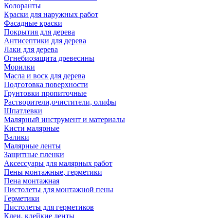
Колоранты
Краски для наружных работ
Фасадные краски
Покрытия для дерева
Антисептики для дерева
Лаки для дерева
Огнебиозащита древесины
Морилки
Масла и воск для дерева
Подготовка поверхности
Грунтовки пропиточные
Растворители,очистители, олифы
Шпатлевки
Малярный инструмент и материалы
Кисти малярные
Валики
Малярные ленты
Защитные пленки
Аксессуары для малярных работ
Пены монтажные, герметики
Пена монтажная
Пистолеты для монтажной пены
Герметики
Пистолеты для герметиков
Клеи, клейкие ленты