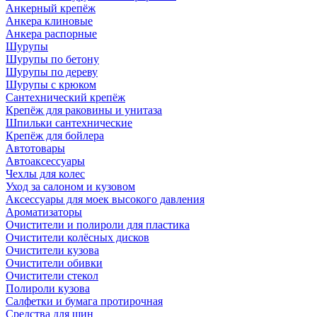
Анкерный крепёж
Анкера клиновые
Анкера распорные
Шурупы
Шурупы по бетону
Шурупы по дереву
Шурупы с крюком
Сантехнический крепёж
Крепёж для раковины и унитаза
Шпильки сантехнические
Крепёж для бойлера
Автотовары
Автоаксессуары
Чехлы для колес
Уход за салоном и кузовом
Аксессуары для моек высокого давления
Ароматизаторы
Очистители и полироли для пластика
Очистители колёсных дисков
Очистители кузова
Очистители обивки
Очистители стекол
Полироли кузова
Салфетки и бумага протирочная
Средства для шин