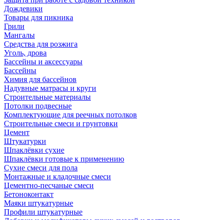
Дождевики
Товары для пикника
Грили
Мангалы
Средства для розжига
Уголь, дрова
Бассейны и аксессуары
Бассейны
Химия для бассейнов
Надувные матрасы и круги
Строительные материалы
Потолки подвесные
Комплектующие для реечных потолков
Строительные смеси и грунтовки
Цемент
Штукатурки
Шпаклёвки сухие
Шпаклёвки готовые к применению
Сухие смеси для пола
Монтажные и кладочные смеси
Цементно-песчаные смеси
Бетоноконтакт
Маяки штукатурные
Профили штукатурные