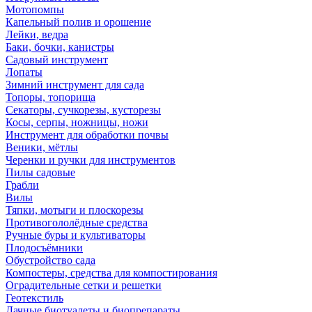
Мотопомпы
Капельный полив и орошение
Лейки, ведра
Баки, бочки, канистры
Садовый инструмент
Лопаты
Зимний инструмент для сада
Топоры, топорища
Секаторы, сучкорезы, кусторезы
Косы, серпы, ножницы, ножи
Инструмент для обработки почвы
Веники, мётлы
Черенки и ручки для инструментов
Пилы садовые
Грабли
Вилы
Тяпки, мотыги и плоскорезы
Противогололёдные средства
Ручные буры и культиваторы
Плодосъёмники
Обустройство сада
Компостеры, средства для компостирования
Оградительные сетки и решетки
Геотекстиль
Дачные биотуалеты и биопрепараты