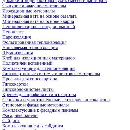
Добавки и модификаторы сухих смесей и растворов
Сыпучие и вяжущие материалы
Изоляционные материалы
Минеральная вата на основе базальта
Минеральная вата на основе кварца
Пенополистирол экструдированный
Пенопласт
Пароизоляция
Фольгированная теплоизоляция
Напыляемая теплоизоляция
Шумоизоляция
Клей для изоляционных материалов
Полиэтилен вспененный
Комплектующие для теплоизоляции
Гипсокартонные системы и листовые материалы
Профили для гипсокартона
Гипсокартон
Гипсоволокнистые листы
Крепёж для профиля и гипсокартона
Серпянки и уплотнительные ленты для гипсокартона
Стеновые и фасадные материалы
Комплектующие к фасадным панелям
Фасадные панели
Сайдинг
Комплектующие для сайдинга