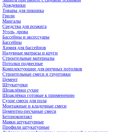
Дождевики
Товары для пикника
Грили
Мангалы
Средства для розжига
Уголь, дрова
Бассейны и аксессуары
Бассейны
Химия для бассейнов
Надувные матрасы и круги
Строительные материалы
Потолки подвесные
Комплектующие для реечных потолков
Строительные смеси и грунтовки
Цемент
Штукатурки
Шпаклёвки сухие
Шпаклёвки готовые к применению
Сухие смеси для пола
Монтажные и кладочные смеси
Цементно-песчаные смеси
Бетоноконтакт
Маяки штукатурные
Профили штукатурные