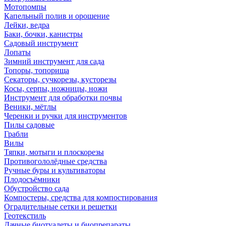
Мотопомпы
Капельный полив и орошение
Лейки, ведра
Баки, бочки, канистры
Садовый инструмент
Лопаты
Зимний инструмент для сада
Топоры, топорища
Секаторы, сучкорезы, кусторезы
Косы, серпы, ножницы, ножи
Инструмент для обработки почвы
Веники, мётлы
Черенки и ручки для инструментов
Пилы садовые
Грабли
Вилы
Тяпки, мотыги и плоскорезы
Противогололёдные средства
Ручные буры и культиваторы
Плодосъёмники
Обустройство сада
Компостеры, средства для компостирования
Оградительные сетки и решетки
Геотекстиль
Дачные биотуалеты и биопрепараты