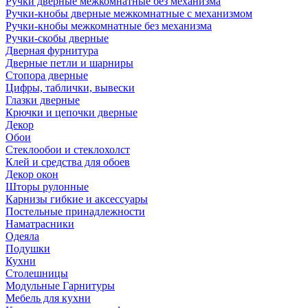
Ручки дверные межкомнатные без механизма
Ручки-кнобы дверные межкомнатные с механизмом
Ручки-кнобы межкомнатные без механизма
Ручки-скобы дверные
Дверная фурнитура
Дверные петли и шарниры
Стопора дверные
Цифры, таблички, вывески
Глазки дверные
Крючки и цепочки дверные
Декор
Обои
Стеклообои и стеклохолст
Клей и средства для обоев
Декор окон
Шторы рулонные
Карнизы гибкие и аксессуары
Постельные принадлежности
Наматрасники
Одеяла
Подушки
Кухни
Столешницы
Модульные Гарнитуры
Мебель для кухни