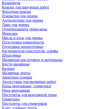
Колоранты
Краски для наружных работ
Фасадные краски
Покрытия для дерева
Антисептики для дерева
Лаки для дерева
Огнебиозащита древесины
Морилки
Масла и воск для дерева
Подготовка поверхности
Грунтовки пропиточные
Растворители,очистители, олифы
Шпатлевки
Малярный инструмент и материалы
Кисти малярные
Валики
Малярные ленты
Защитные пленки
Аксессуары для малярных работ
Пены монтажные, герметики
Пена монтажная
Пистолеты для монтажной пены
Герметики
Пистолеты для герметиков
Клеи, клейкие ленты