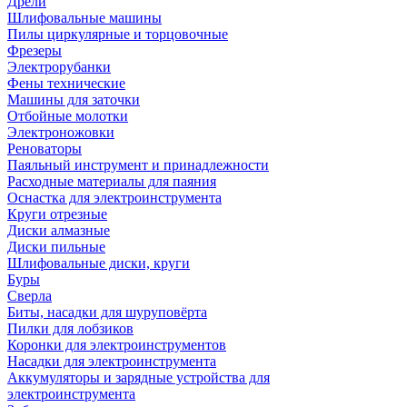
Дрели
Шлифовальные машины
Пилы циркулярные и торцовочные
Фрезеры
Электрорубанки
Фены технические
Машины для заточки
Отбойные молотки
Электроножовки
Реноваторы
Паяльный инструмент и принадлежности
Расходные материалы для паяния
Оснастка для электроинструмента
Круги отрезные
Диски алмазные
Диски пильные
Шлифовальные диски, круги
Буры
Сверла
Биты, насадки для шуруповёрта
Пилки для лобзиков
Коронки для электроинструментов
Насадки для электроинструмента
Аккумуляторы и зарядные устройства для
электроинструмента