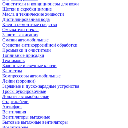
Очистители и кондиционеры для кожи
Щетки и скребки зимние
Масла и технические жидкости
Дистиллированная вода
Клеи и ремонтные средства
Омыватели стекла
Защита зажигания
Смазки автомобильные
Средства антикоррозийной обработки
Промывки и очистители
Топливные присадки
Техпомощь
Балонные и свечные ключи
Канистры
Компрессоры автомобильные
Лейки (воронки)
Зарядные и пуско-зарядные устройства
Тросы буксировочные
Лопаты автомобильные
Старт-кабели
Антифриз
Вентиляция
Вентиляторы вытяжные
Бытовые вытяжные вентиляторы
Воздуховоды