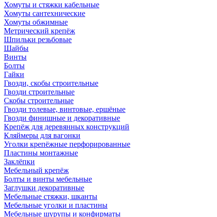
Хомуты и стяжки кабельные
Хомуты сантехнические
Хомуты обжимные
Метрический крепёж
Шпильки резьбовые
Шайбы
Винты
Болты
Гайки
Гвозди, скобы строительные
Гвозди строительные
Скобы строительные
Гвозди толевые, винтовые, ершёные
Гвозди финишные и декоративные
Крепёж для деревянных конструкций
Кляймеры для вагонки
Уголки крепёжные перфорированные
Пластины монтажные
Заклёпки
Мебельный крепёж
Болты и винты мебельные
Заглушки декоративные
Мебельные стяжки, шканты
Мебельные уголки и пластины
Мебельные шурупы и конфирматы