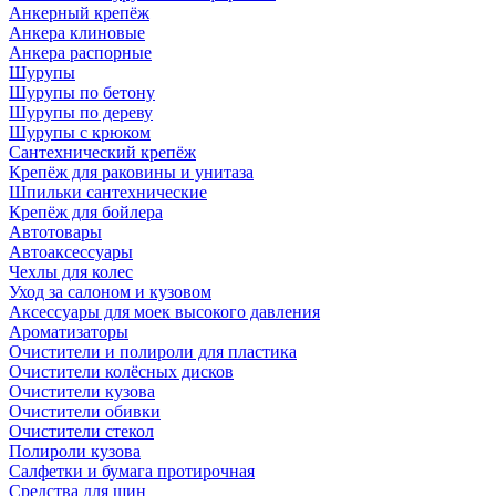
Анкерный крепёж
Анкера клиновые
Анкера распорные
Шурупы
Шурупы по бетону
Шурупы по дереву
Шурупы с крюком
Сантехнический крепёж
Крепёж для раковины и унитаза
Шпильки сантехнические
Крепёж для бойлера
Автотовары
Автоаксессуары
Чехлы для колес
Уход за салоном и кузовом
Аксессуары для моек высокого давления
Ароматизаторы
Очистители и полироли для пластика
Очистители колёсных дисков
Очистители кузова
Очистители обивки
Очистители стекол
Полироли кузова
Салфетки и бумага протирочная
Средства для шин