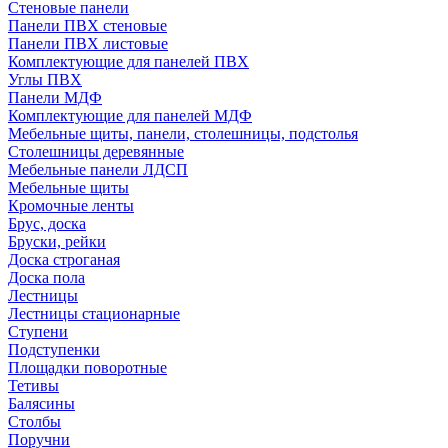
Стеновые панели
Панели ПВХ стеновые
Панели ПВХ листовые
Комплектующие для панелей ПВХ
Углы ПВХ
Панели МДФ
Комплектующие для панелей МДФ
Мебельные щиты, панели, столешницы, подстолья
Столешницы деревянные
Мебельные панели ЛДСП
Мебельные щиты
Кромочные ленты
Брус, доска
Бруски, рейки
Доска строганая
Доска пола
Лестницы
Лестницы стационарные
Ступени
Подступенки
Площадки поворотные
Тетивы
Балясины
Столбы
Поручни