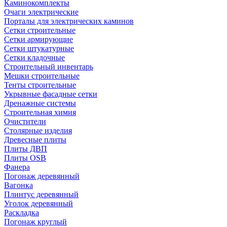
Каминокомплекты
Очаги электрические
Порталы для электрических каминов
Сетки строительные
Сетки армирующие
Сетки штукатурные
Сетки кладочные
Строительный инвентарь
Мешки строительные
Тенты строительные
Укрывные фасадные сетки
Дренажные системы
Строительная химия
Очистители
Столярные изделия
Древесные плиты
Плиты ДВП
Плиты OSB
Фанера
Погонаж деревянный
Вагонка
Плинтус деревянный
Уголок деревянный
Раскладка
Погонаж круглый