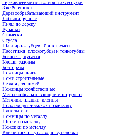
Термоклеевые пистолеты и аксессуары
Заклёпочники
Деревообрабатывающий инструмент
Лобзики ручные
Пилы по дереву
Рубанки
Стамески
Стусла
Шарнирно-губцевый инструмент
Пассатижи, плоскогубцы и тонкогубцы
Бокорезы, кусачки
Клещи, зажимы
Болторезы
Ножницы, ножи
Ножи строительные
Лезвия для ножей
Ножницы хозяйственные
Металлообрабатывающий инструмент
Метчики, плашки, клоппы
Полотна для ножовок по металлу
Напильники
Ножницы по металлу
Щетки по металлу
Ножовки по металлу
Ключи гаечные, разводные, головки