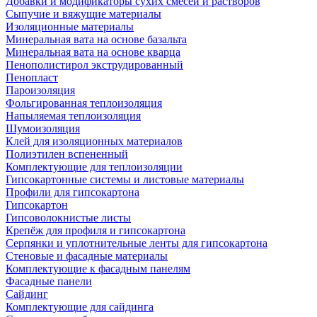
Добавки и модификаторы сухих смесей и растворов
Сыпучие и вяжущие материалы
Изоляционные материалы
Минеральная вата на основе базальта
Минеральная вата на основе кварца
Пенополистирол экструдированный
Пенопласт
Пароизоляция
Фольгированная теплоизоляция
Напыляемая теплоизоляция
Шумоизоляция
Клей для изоляционных материалов
Полиэтилен вспененный
Комплектующие для теплоизоляции
Гипсокартонные системы и листовые материалы
Профили для гипсокартона
Гипсокартон
Гипсоволокнистые листы
Крепёж для профиля и гипсокартона
Серпянки и уплотнительные ленты для гипсокартона
Стеновые и фасадные материалы
Комплектующие к фасадным панелям
Фасадные панели
Сайдинг
Комплектующие для сайдинга