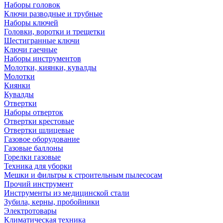
Наборы головок
Ключи разводные и трубные
Наборы ключей
Головки, воротки и трещетки
Шестигранные ключи
Ключи гаечные
Наборы инструментов
Молотки, киянки, кувалды
Молотки
Киянки
Кувалды
Отвертки
Наборы отверток
Отвертки крестовые
Отвертки шлицевые
Газовое оборудование
Газовые баллоны
Горелки газовые
Техника для уборки
Мешки и фильтры к строительным пылесосам
Прочий инструмент
Инструменты из медицинской стали
Зубила, керны, пробойники
Электротовары
Климатическая техника