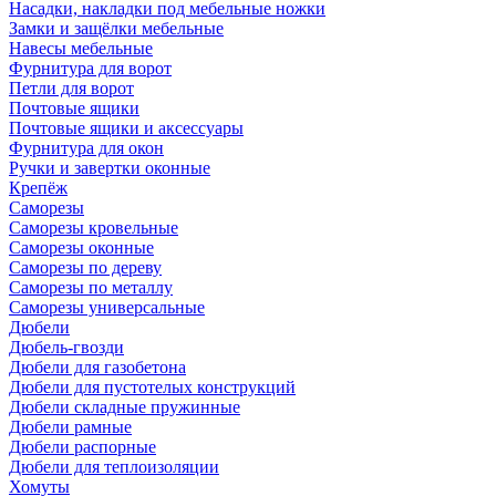
Насадки, накладки под мебельные ножки
Замки и защёлки мебельные
Навесы мебельные
Фурнитура для ворот
Петли для ворот
Почтовые ящики
Почтовые ящики и аксессуары
Фурнитура для окон
Ручки и завертки оконные
Крепёж
Саморезы
Саморезы кровельные
Саморезы оконные
Саморезы по дереву
Саморезы по металлу
Саморезы универсальные
Дюбели
Дюбель-гвозди
Дюбели для газобетона
Дюбели для пустотелых конструкций
Дюбели складные пружинные
Дюбели рамные
Дюбели распорные
Дюбели для теплоизоляции
Хомуты