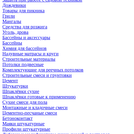
Дождевики
Товары для пикника
Грили
Мангалы
Средства для розжига
Уголь, дрова
Бассейны и аксессуары
Бассейны
Химия для бассейнов
Надувные матрасы и круги
Строительные материалы
Потолки подвесные
Комплектующие для реечных потолков
Строительные смеси и грунтовки
Цемент
Штукатурки
Шпаклёвки сухие
Шпаклёвки готовые к применению
Сухие смеси для пола
Монтажные и кладочные смеси
Цементно-песчаные смеси
Бетоноконтакт
Маяки штукатурные
Профили штукатурные