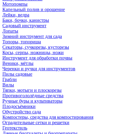
Мотопомпы
Капельный полив и орошение
Лейки, ведра
Баки, бочки, канистры
Садовый инструмент
Лопаты
Зимний инструмент для сада
Топоры, топорища
Секаторы, сучкорезы, кусторезы
Косы, серпы, ножницы, ножи
Инструмент для обработки почвы
Веники, мётлы
Черенки и ручки для инструментов
Пилы садовые
Грабли
Вилы
Тяпки, мотыги и плоскорезы
Противогололёдные средства
Ручные буры и культиваторы
Плодосъёмники
Обустройство сада
Компостеры, средства для компостирования
Оградительные сетки и решетки
Геотекстиль
Дачные биотуалеты и биопрепараты