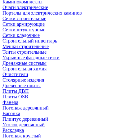
Каминокомплекты
Очаги электрические
Порталы для электрических каминов
Сетки строительные
Сетки армирующие
Сетки штукатурные
Сетки кладочные
Строительный инвентарь
Мешки строительные
Тенты строительные
Укрывные фасадные сетки
Дренажные системы
Строительная химия
Очистители
Столярные изделия
Древесные плиты
Плиты ДВП
Плиты OSB
Фанера
Погонаж деревянный
Вагонка
Плинтус деревянный
Уголок деревянный
Раскладка
Погонаж круглый