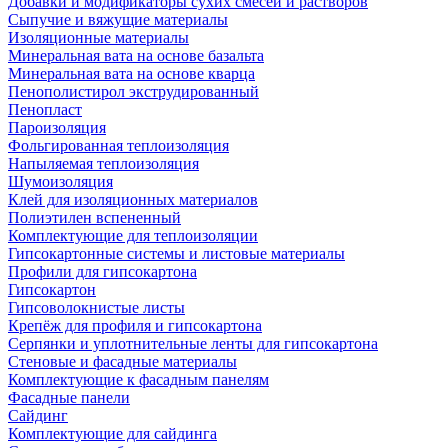
Добавки и модификаторы сухих смесей и растворов
Сыпучие и вяжущие материалы
Изоляционные материалы
Минеральная вата на основе базальта
Минеральная вата на основе кварца
Пенополистирол экструдированный
Пенопласт
Пароизоляция
Фольгированная теплоизоляция
Напыляемая теплоизоляция
Шумоизоляция
Клей для изоляционных материалов
Полиэтилен вспененный
Комплектующие для теплоизоляции
Гипсокартонные системы и листовые материалы
Профили для гипсокартона
Гипсокартон
Гипсоволокнистые листы
Крепёж для профиля и гипсокартона
Серпянки и уплотнительные ленты для гипсокартона
Стеновые и фасадные материалы
Комплектующие к фасадным панелям
Фасадные панели
Сайдинг
Комплектующие для сайдинга