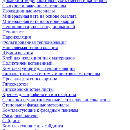
Добавки и модификаторы сухих смесей и растворов
Сыпучие и вяжущие материалы
Изоляционные материалы
Минеральная вата на основе базальта
Минеральная вата на основе кварца
Пенополистирол экструдированный
Пенопласт
Пароизоляция
Фольгированная теплоизоляция
Напыляемая теплоизоляция
Шумоизоляция
Клей для изоляционных материалов
Полиэтилен вспененный
Комплектующие для теплоизоляции
Гипсокартонные системы и листовые материалы
Профили для гипсокартона
Гипсокартон
Гипсоволокнистые листы
Крепёж для профиля и гипсокартона
Серпянки и уплотнительные ленты для гипсокартона
Стеновые и фасадные материалы
Комплектующие к фасадным панелям
Фасадные панели
Сайдинг
Комплектующие для сайдинга