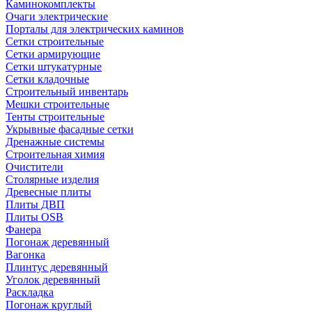
Каминокомплекты
Очаги электрические
Порталы для электрических каминов
Сетки строительные
Сетки армирующие
Сетки штукатурные
Сетки кладочные
Строительный инвентарь
Мешки строительные
Тенты строительные
Укрывные фасадные сетки
Дренажные системы
Строительная химия
Очистители
Столярные изделия
Древесные плиты
Плиты ДВП
Плиты OSB
Фанера
Погонаж деревянный
Вагонка
Плинтус деревянный
Уголок деревянный
Раскладка
Погонаж круглый