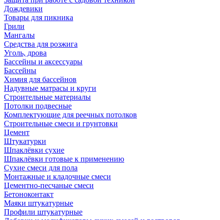
Дождевики
Товары для пикника
Грили
Мангалы
Средства для розжига
Уголь, дрова
Бассейны и аксессуары
Бассейны
Химия для бассейнов
Надувные матрасы и круги
Строительные материалы
Потолки подвесные
Комплектующие для реечных потолков
Строительные смеси и грунтовки
Цемент
Штукатурки
Шпаклёвки сухие
Шпаклёвки готовые к применению
Сухие смеси для пола
Монтажные и кладочные смеси
Цементно-песчаные смеси
Бетоноконтакт
Маяки штукатурные
Профили штукатурные