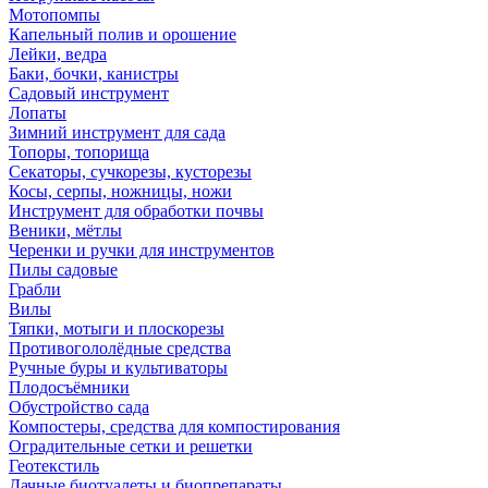
Мотопомпы
Капельный полив и орошение
Лейки, ведра
Баки, бочки, канистры
Садовый инструмент
Лопаты
Зимний инструмент для сада
Топоры, топорища
Секаторы, сучкорезы, кусторезы
Косы, серпы, ножницы, ножи
Инструмент для обработки почвы
Веники, мётлы
Черенки и ручки для инструментов
Пилы садовые
Грабли
Вилы
Тяпки, мотыги и плоскорезы
Противогололёдные средства
Ручные буры и культиваторы
Плодосъёмники
Обустройство сада
Компостеры, средства для компостирования
Оградительные сетки и решетки
Геотекстиль
Дачные биотуалеты и биопрепараты