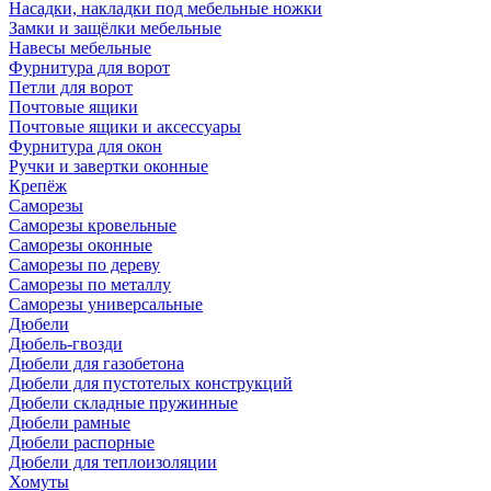
Насадки, накладки под мебельные ножки
Замки и защёлки мебельные
Навесы мебельные
Фурнитура для ворот
Петли для ворот
Почтовые ящики
Почтовые ящики и аксессуары
Фурнитура для окон
Ручки и завертки оконные
Крепёж
Саморезы
Саморезы кровельные
Саморезы оконные
Саморезы по дереву
Саморезы по металлу
Саморезы универсальные
Дюбели
Дюбель-гвозди
Дюбели для газобетона
Дюбели для пустотелых конструкций
Дюбели складные пружинные
Дюбели рамные
Дюбели распорные
Дюбели для теплоизоляции
Хомуты