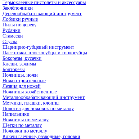
Термоклеевые пистолеты и аксессуары
Заклёпочники
Деревообрабатывающий инструмент
Лобзики ручные
Пилы по дереву
Рубанки
Стамески
Стусла
Шарнирно-губцевый инструмент
Пассатижи, плоскогубцы и тонкогубцы
Бокорезы, кусачки
Клещи, зажимы
Болторезы
Ножницы, ножи
Ножи строительные
Лезвия для ножей
Ножницы хозяйственные
Металлообрабатывающий инструмент
Метчики, плашки, клоппы
Полотна для ножовок по металлу
Напильники
Ножницы по металлу
Щетки по металлу
Ножовки по металлу
Ключи гаечные, разводные, головки