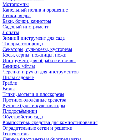
Мотопомпы
Капельный полив и орошение
Лейки, ведра
Баки, бочки, канистры
Садовый инструмент
Лопаты
Зимний инструмент для сада
Топоры, топорища
Секаторы, сучкорезы, кусторезы
Косы, серпы, ножницы, ножи
Инструмент для обработки почвы
Веники, мётлы
Черенки и ручки для инструментов
Пилы садовые
Грабли
Вилы
Тяпки, мотыги и плоскорезы
Противогололёдные средства
Ручные буры и культиваторы
Плодосъёмники
Обустройство сада
Компостеры, средства для компостирования
Оградительные сетки и решетки
Геотекстиль
Дачные биотуалеты и биопрепараты