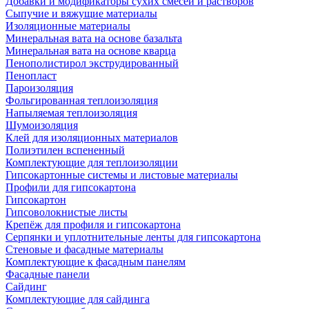
Добавки и модификаторы сухих смесей и растворов
Сыпучие и вяжущие материалы
Изоляционные материалы
Минеральная вата на основе базальта
Минеральная вата на основе кварца
Пенополистирол экструдированный
Пенопласт
Пароизоляция
Фольгированная теплоизоляция
Напыляемая теплоизоляция
Шумоизоляция
Клей для изоляционных материалов
Полиэтилен вспененный
Комплектующие для теплоизоляции
Гипсокартонные системы и листовые материалы
Профили для гипсокартона
Гипсокартон
Гипсоволокнистые листы
Крепёж для профиля и гипсокартона
Серпянки и уплотнительные ленты для гипсокартона
Стеновые и фасадные материалы
Комплектующие к фасадным панелям
Фасадные панели
Сайдинг
Комплектующие для сайдинга