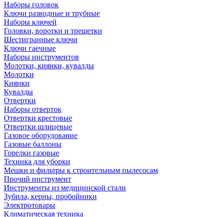
Наборы головок
Ключи разводные и трубные
Наборы ключей
Головки, воротки и трещетки
Шестигранные ключи
Ключи гаечные
Наборы инструментов
Молотки, киянки, кувалды
Молотки
Киянки
Кувалды
Отвертки
Наборы отверток
Отвертки крестовые
Отвертки шлицевые
Газовое оборудование
Газовые баллоны
Горелки газовые
Техника для уборки
Мешки и фильтры к строительным пылесосам
Прочий инструмент
Инструменты из медицинской стали
Зубила, керны, пробойники
Электротовары
Климатическая техника