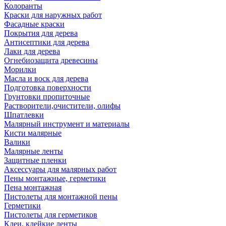
Колоранты
Краски для наружных работ
Фасадные краски
Покрытия для дерева
Антисептики для дерева
Лаки для дерева
Огнебиозащита древесины
Морилки
Масла и воск для дерева
Подготовка поверхности
Грунтовки пропиточные
Растворители,очистители, олифы
Шпатлевки
Малярный инструмент и материалы
Кисти малярные
Валики
Малярные ленты
Защитные пленки
Аксессуары для малярных работ
Пены монтажные, герметики
Пена монтажная
Пистолеты для монтажной пены
Герметики
Пистолеты для герметиков
Клеи, клейкие ленты