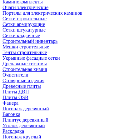
Каминокомплекты
Очаги электрические
Порталы для электрических каминов
Сетки строительные
Сетки армирующие
Сетки штукатурные
Сетки кладочные
Строительный инвентарь
Мешки строительные
Тенты строительные
Укрывные фасадные сетки
Дренажные системы
Строительная химия
Очистители
Столярные изделия
Древесные плиты
Плиты ДВП
Плиты OSB
Фанера
Погонаж деревянный
Вагонка
Плинтус деревянный
Уголок деревянный
Раскладка
Погонаж круглый