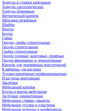
Хомуты и стяжки кабельные
Хомуты сантехнические
Хомуты обжимные
Метрический крепёж
Шпильки резьбовые
Шайбы
Винты
Болты
Гайки
Гвозди, скобы строительные
Гвозди строительные
Скобы строительные
Гвозди толевые, винтовые, ершёные
Гвозди финишные и декоративные
Крепёж для деревянных конструкций
Кляймеры для вагонки
Уголки крепёжные перфорированные
Пластины монтажные
Заклёпки
Мебельный крепёж
Болты и винты мебельные
Заглушки декоративные
Мебельные стяжки, шканты
Мебельные уголки и пластины
Мебельные шурупы и конфирматы