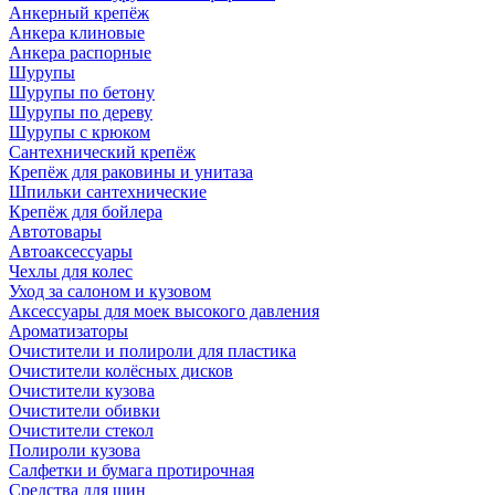
Анкерный крепёж
Анкера клиновые
Анкера распорные
Шурупы
Шурупы по бетону
Шурупы по дереву
Шурупы с крюком
Сантехнический крепёж
Крепёж для раковины и унитаза
Шпильки сантехнические
Крепёж для бойлера
Автотовары
Автоаксессуары
Чехлы для колес
Уход за салоном и кузовом
Аксессуары для моек высокого давления
Ароматизаторы
Очистители и полироли для пластика
Очистители колёсных дисков
Очистители кузова
Очистители обивки
Очистители стекол
Полироли кузова
Салфетки и бумага протирочная
Средства для шин