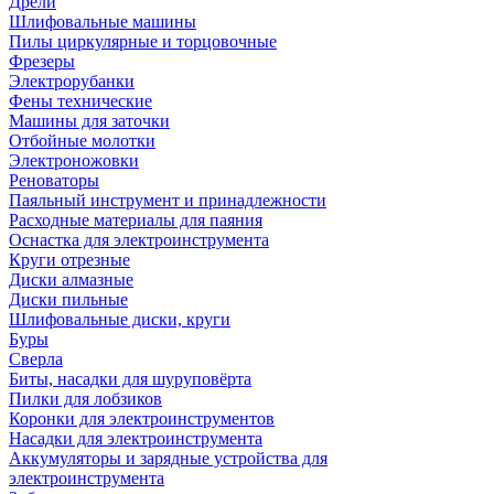
Дрели
Шлифовальные машины
Пилы циркулярные и торцовочные
Фрезеры
Электрорубанки
Фены технические
Машины для заточки
Отбойные молотки
Электроножовки
Реноваторы
Паяльный инструмент и принадлежности
Расходные материалы для паяния
Оснастка для электроинструмента
Круги отрезные
Диски алмазные
Диски пильные
Шлифовальные диски, круги
Буры
Сверла
Биты, насадки для шуруповёрта
Пилки для лобзиков
Коронки для электроинструментов
Насадки для электроинструмента
Аккумуляторы и зарядные устройства для
электроинструмента