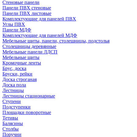
Стеновые панели
Панели ПВХ стеновые
Панели ПВХ листовые
Комплектующие для панелей ПВХ
Углы ПВХ
Панели МДФ
Комплектующие для панелей МДФ
Мебельные щиты, панели, столешницы, подстолья
Столешницы деревянные
Мебельные панели ЛДСП
Мебельные щиты
Кромочные ленты
Брус, доска
Бруски, рейки
Доска строганая
Доска пола
Лестницы
Лестницы стационарные
Ступени
Подступенки
Площадки поворотные
Тетивы
Балясины
Столбы
Поручни