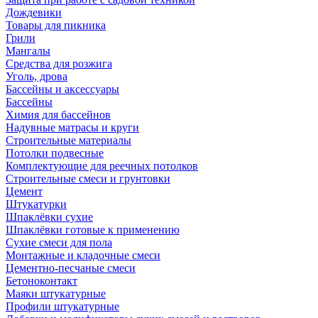
Дождевики
Товары для пикника
Грили
Мангалы
Средства для розжига
Уголь, дрова
Бассейны и аксессуары
Бассейны
Химия для бассейнов
Надувные матрасы и круги
Строительные материалы
Потолки подвесные
Комплектующие для реечных потолков
Строительные смеси и грунтовки
Цемент
Штукатурки
Шпаклёвки сухие
Шпаклёвки готовые к применению
Сухие смеси для пола
Монтажные и кладочные смеси
Цементно-песчаные смеси
Бетоноконтакт
Маяки штукатурные
Профили штукатурные