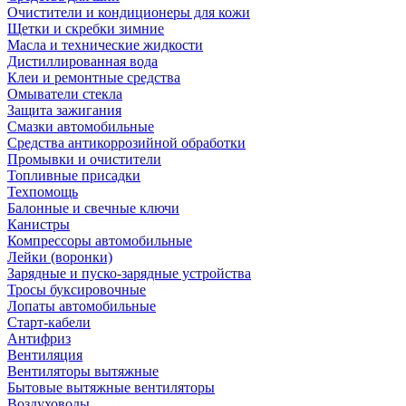
Очистители и кондиционеры для кожи
Щетки и скребки зимние
Масла и технические жидкости
Дистиллированная вода
Клеи и ремонтные средства
Омыватели стекла
Защита зажигания
Смазки автомобильные
Средства антикоррозийной обработки
Промывки и очистители
Топливные присадки
Техпомощь
Балонные и свечные ключи
Канистры
Компрессоры автомобильные
Лейки (воронки)
Зарядные и пуско-зарядные устройства
Тросы буксировочные
Лопаты автомобильные
Старт-кабели
Антифриз
Вентиляция
Вентиляторы вытяжные
Бытовые вытяжные вентиляторы
Воздуховоды