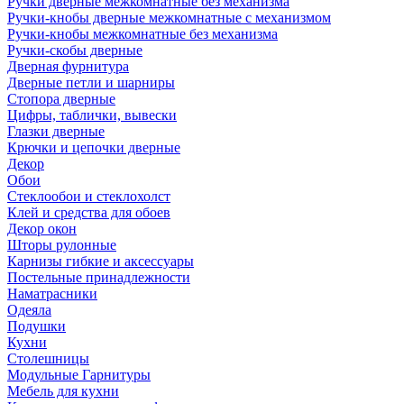
Ручки дверные межкомнатные без механизма
Ручки-кнобы дверные межкомнатные с механизмом
Ручки-кнобы межкомнатные без механизма
Ручки-скобы дверные
Дверная фурнитура
Дверные петли и шарниры
Стопора дверные
Цифры, таблички, вывески
Глазки дверные
Крючки и цепочки дверные
Декор
Обои
Стеклообои и стеклохолст
Клей и средства для обоев
Декор окон
Шторы рулонные
Карнизы гибкие и аксессуары
Постельные принадлежности
Наматрасники
Одеяла
Подушки
Кухни
Столешницы
Модульные Гарнитуры
Мебель для кухни