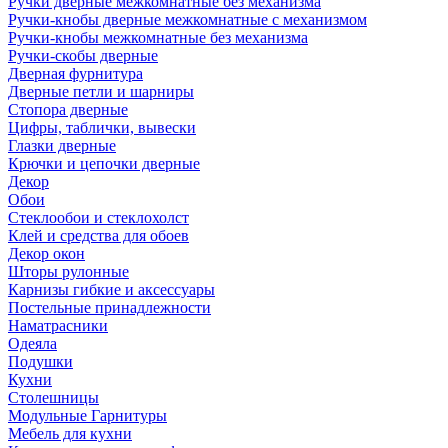
Ручки дверные межкомнатные без механизма
Ручки-кнобы дверные межкомнатные с механизмом
Ручки-кнобы межкомнатные без механизма
Ручки-скобы дверные
Дверная фурнитура
Дверные петли и шарниры
Стопора дверные
Цифры, таблички, вывески
Глазки дверные
Крючки и цепочки дверные
Декор
Обои
Стеклообои и стеклохолст
Клей и средства для обоев
Декор окон
Шторы рулонные
Карнизы гибкие и аксессуары
Постельные принадлежности
Наматрасники
Одеяла
Подушки
Кухни
Столешницы
Модульные Гарнитуры
Мебель для кухни