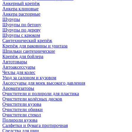
Анкерный крепёж
Анкера клиновые
Анкера распорные
Шурупы
Шурупы по бетону
Шурупы по дереву
Шурупы с крюком
Сантехнический крепёж
Крепёж для раковины и унитаза
Шпильки сантехнические
Крепёж для бойлера
Автотовары
Автоаксессуары
Чехлы для колес
Уход за салоном и кузовом
Аксессуары для моек высокого давления
Ароматизаторы
Очистители и полироли для пластика
Очистители колёсных дисков
Очистители кузова
Очистители обивки
Очистители стекол
Полироли кузова
Салфетки и бумага протирочная
Средства для шин