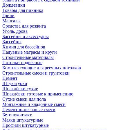
Дождевики
Товары для пикника
Грили
Мангалы
Средства для розжига
Уголь, дрова
Бассейны и аксессуары
Бассейны
Химия для бассейнов
Надувные матрасы и круги
Строительные материалы
Потолки подвесные
Комплектующие для реечных потолков
Строительные смеси и грунтовки
Цемент
Штукатурки
Шпаклёвки сухие
Шпаклёвки готовые к применению
Сухие смеси для пола
Монтажные и кладочные смеси
Цементно-песчаные смеси
Бетоноконтакт
Маяки штукатурные
Профили штукатурные