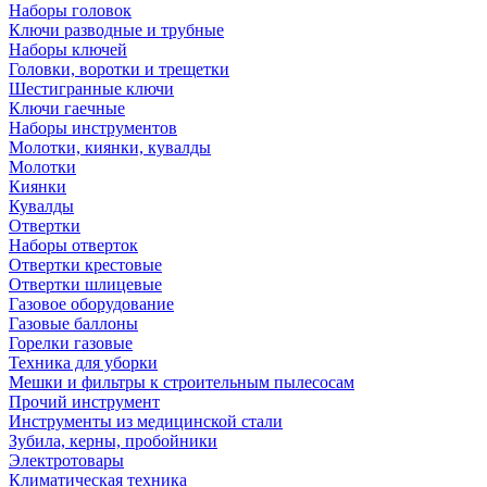
Наборы головок
Ключи разводные и трубные
Наборы ключей
Головки, воротки и трещетки
Шестигранные ключи
Ключи гаечные
Наборы инструментов
Молотки, киянки, кувалды
Молотки
Киянки
Кувалды
Отвертки
Наборы отверток
Отвертки крестовые
Отвертки шлицевые
Газовое оборудование
Газовые баллоны
Горелки газовые
Техника для уборки
Мешки и фильтры к строительным пылесосам
Прочий инструмент
Инструменты из медицинской стали
Зубила, керны, пробойники
Электротовары
Климатическая техника