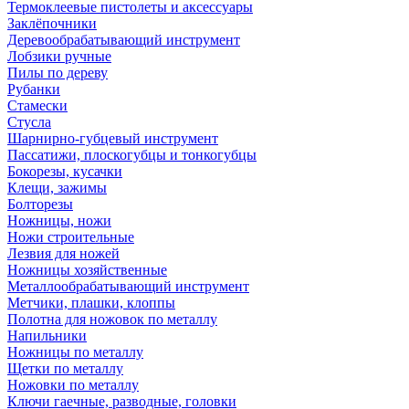
Термоклеевые пистолеты и аксессуары
Заклёпочники
Деревообрабатывающий инструмент
Лобзики ручные
Пилы по дереву
Рубанки
Стамески
Стусла
Шарнирно-губцевый инструмент
Пассатижи, плоскогубцы и тонкогубцы
Бокорезы, кусачки
Клещи, зажимы
Болторезы
Ножницы, ножи
Ножи строительные
Лезвия для ножей
Ножницы хозяйственные
Металлообрабатывающий инструмент
Метчики, плашки, клоппы
Полотна для ножовок по металлу
Напильники
Ножницы по металлу
Щетки по металлу
Ножовки по металлу
Ключи гаечные, разводные, головки