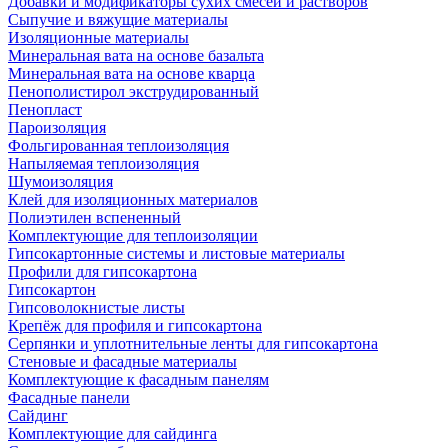
Добавки и модификаторы сухих смесей и растворов
Сыпучие и вяжущие материалы
Изоляционные материалы
Минеральная вата на основе базальта
Минеральная вата на основе кварца
Пенополистирол экструдированный
Пенопласт
Пароизоляция
Фольгированная теплоизоляция
Напыляемая теплоизоляция
Шумоизоляция
Клей для изоляционных материалов
Полиэтилен вспененный
Комплектующие для теплоизоляции
Гипсокартонные системы и листовые материалы
Профили для гипсокартона
Гипсокартон
Гипсоволокнистые листы
Крепёж для профиля и гипсокартона
Серпянки и уплотнительные ленты для гипсокартона
Стеновые и фасадные материалы
Комплектующие к фасадным панелям
Фасадные панели
Сайдинг
Комплектующие для сайдинга