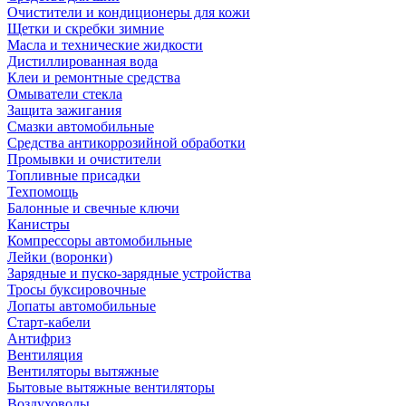
Очистители и кондиционеры для кожи
Щетки и скребки зимние
Масла и технические жидкости
Дистиллированная вода
Клеи и ремонтные средства
Омыватели стекла
Защита зажигания
Смазки автомобильные
Средства антикоррозийной обработки
Промывки и очистители
Топливные присадки
Техпомощь
Балонные и свечные ключи
Канистры
Компрессоры автомобильные
Лейки (воронки)
Зарядные и пуско-зарядные устройства
Тросы буксировочные
Лопаты автомобильные
Старт-кабели
Антифриз
Вентиляция
Вентиляторы вытяжные
Бытовые вытяжные вентиляторы
Воздуховоды