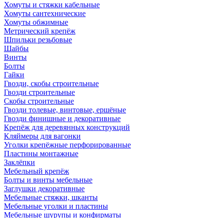
Хомуты и стяжки кабельные
Хомуты сантехнические
Хомуты обжимные
Метрический крепёж
Шпильки резьбовые
Шайбы
Винты
Болты
Гайки
Гвозди, скобы строительные
Гвозди строительные
Скобы строительные
Гвозди толевые, винтовые, ершёные
Гвозди финишные и декоративные
Крепёж для деревянных конструкций
Кляймеры для вагонки
Уголки крепёжные перфорированные
Пластины монтажные
Заклёпки
Мебельный крепёж
Болты и винты мебельные
Заглушки декоративные
Мебельные стяжки, шканты
Мебельные уголки и пластины
Мебельные шурупы и конфирматы