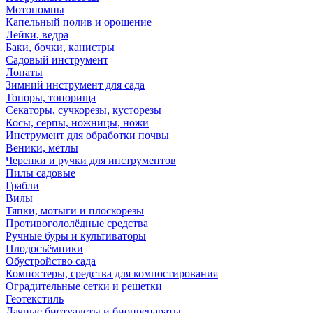
Мотопомпы
Капельный полив и орошение
Лейки, ведра
Баки, бочки, канистры
Садовый инструмент
Лопаты
Зимний инструмент для сада
Топоры, топорища
Секаторы, сучкорезы, кусторезы
Косы, серпы, ножницы, ножи
Инструмент для обработки почвы
Веники, мётлы
Черенки и ручки для инструментов
Пилы садовые
Грабли
Вилы
Тяпки, мотыги и плоскорезы
Противогололёдные средства
Ручные буры и культиваторы
Плодосъёмники
Обустройство сада
Компостеры, средства для компостирования
Оградительные сетки и решетки
Геотекстиль
Дачные биотуалеты и биопрепараты