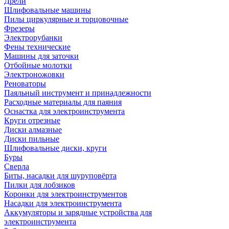
Дрели
Шлифовальные машины
Пилы циркулярные и торцовочные
Фрезеры
Электрорубанки
Фены технические
Машины для заточки
Отбойные молотки
Электроножовки
Реноваторы
Паяльный инструмент и принадлежности
Расходные материалы для паяния
Оснастка для электроинструмента
Круги отрезные
Диски алмазные
Диски пильные
Шлифовальные диски, круги
Буры
Сверла
Биты, насадки для шуруповёрта
Пилки для лобзиков
Коронки для электроинструментов
Насадки для электроинструмента
Аккумуляторы и зарядные устройства для
электроинструмента