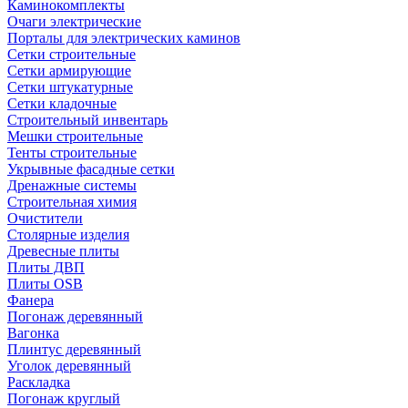
Каминокомплекты
Очаги электрические
Порталы для электрических каминов
Сетки строительные
Сетки армирующие
Сетки штукатурные
Сетки кладочные
Строительный инвентарь
Мешки строительные
Тенты строительные
Укрывные фасадные сетки
Дренажные системы
Строительная химия
Очистители
Столярные изделия
Древесные плиты
Плиты ДВП
Плиты OSB
Фанера
Погонаж деревянный
Вагонка
Плинтус деревянный
Уголок деревянный
Раскладка
Погонаж круглый