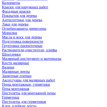
Колоранты
Краски для наружных работ
Фасадные краски
Покрытия для дерева
Антисептики для дерева
Лаки для дерева
Огнебиозащита древесины
Морилки
Масла и воск для дерева
Подготовка поверхности
Грунтовки пропиточные
Растворители,очистители, олифы
Шпатлевки
Малярный инструмент и материалы
Кисти малярные
Валики
Малярные ленты
Защитные пленки
Аксессуары для малярных работ
Пены монтажные, герметики
Пена монтажная
Пистолеты для монтажной пены
Герметики
Пистолеты для герметиков
Клеи, клейкие ленты