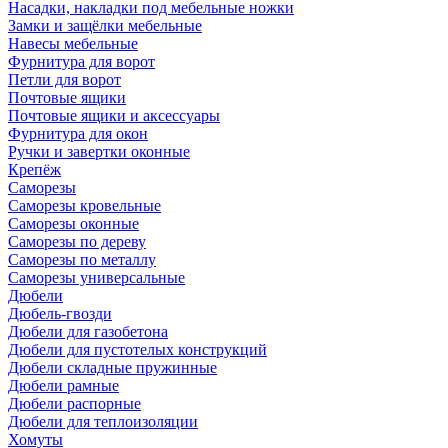
Насадки, накладки под мебельные ножки
Замки и защёлки мебельные
Навесы мебельные
Фурнитура для ворот
Петли для ворот
Почтовые ящики
Почтовые ящики и аксессуары
Фурнитура для окон
Ручки и завертки оконные
Крепёж
Саморезы
Саморезы кровельные
Саморезы оконные
Саморезы по дереву
Саморезы по металлу
Саморезы универсальные
Дюбели
Дюбель-гвозди
Дюбели для газобетона
Дюбели для пустотелых конструкций
Дюбели складные пружинные
Дюбели рамные
Дюбели распорные
Дюбели для теплоизоляции
Хомуты