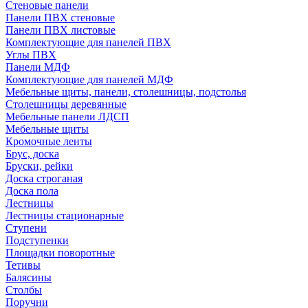
Стеновые панели
Панели ПВХ стеновые
Панели ПВХ листовые
Комплектующие для панелей ПВХ
Углы ПВХ
Панели МДФ
Комплектующие для панелей МДФ
Мебельные щиты, панели, столешницы, подстолья
Столешницы деревянные
Мебельные панели ЛДСП
Мебельные щиты
Кромочные ленты
Брус, доска
Бруски, рейки
Доска строганая
Доска пола
Лестницы
Лестницы стационарные
Ступени
Подступенки
Площадки поворотные
Тетивы
Балясины
Столбы
Поручни