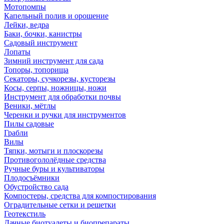
Мотопомпы
Капельный полив и орошение
Лейки, ведра
Баки, бочки, канистры
Садовый инструмент
Лопаты
Зимний инструмент для сада
Топоры, топорища
Секаторы, сучкорезы, кусторезы
Косы, серпы, ножницы, ножи
Инструмент для обработки почвы
Веники, мётлы
Черенки и ручки для инструментов
Пилы садовые
Грабли
Вилы
Тяпки, мотыги и плоскорезы
Противогололёдные средства
Ручные буры и культиваторы
Плодосъёмники
Обустройство сада
Компостеры, средства для компостирования
Оградительные сетки и решетки
Геотекстиль
Дачные биотуалеты и биопрепараты