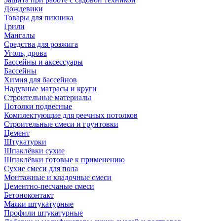
Дождевики
Товары для пикника
Грили
Мангалы
Средства для розжига
Уголь, дрова
Бассейны и аксессуары
Бассейны
Химия для бассейнов
Надувные матрасы и круги
Строительные материалы
Потолки подвесные
Комплектующие для реечных потолков
Строительные смеси и грунтовки
Цемент
Штукатурки
Шпаклёвки сухие
Шпаклёвки готовые к применению
Сухие смеси для пола
Монтажные и кладочные смеси
Цементно-песчаные смеси
Бетоноконтакт
Маяки штукатурные
Профили штукатурные