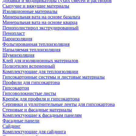
Добавки и модификаторы сухих смесей и растворов
Сыпучие и вяжущие материалы
Изоляционные материалы
Минеральная вата на основе базальта
Минеральная вата на основе кварца
Пенополистирол экструдированный
Пенопласт
Пароизоляция
Фольгированная теплоизоляция
Напыляемая теплоизоляция
Шумоизоляция
Клей для изоляционных материалов
Полиэтилен вспененный
Комплектующие для теплоизоляции
Гипсокартонные системы и листовые материалы
Профили для гипсокартона
Гипсокартон
Гипсоволокнистые листы
Крепёж для профиля и гипсокартона
Серпянки и уплотнительные ленты для гипсокартона
Стеновые и фасадные материалы
Комплектующие к фасадным панелям
Фасадные панели
Сайдинг
Комплектующие для сайдинга