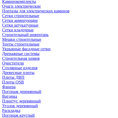
Каминокомплекты
Очаги электрические
Порталы для электрических каминов
Сетки строительные
Сетки армирующие
Сетки штукатурные
Сетки кладочные
Строительный инвентарь
Мешки строительные
Тенты строительные
Укрывные фасадные сетки
Дренажные системы
Строительная химия
Очистители
Столярные изделия
Древесные плиты
Плиты ДВП
Плиты OSB
Фанера
Погонаж деревянный
Вагонка
Плинтус деревянный
Уголок деревянный
Раскладка
Погонаж круглый