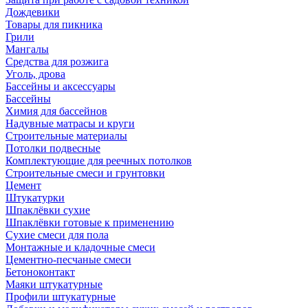
Дождевики
Товары для пикника
Грили
Мангалы
Средства для розжига
Уголь, дрова
Бассейны и аксессуары
Бассейны
Химия для бассейнов
Надувные матрасы и круги
Строительные материалы
Потолки подвесные
Комплектующие для реечных потолков
Строительные смеси и грунтовки
Цемент
Штукатурки
Шпаклёвки сухие
Шпаклёвки готовые к применению
Сухие смеси для пола
Монтажные и кладочные смеси
Цементно-песчаные смеси
Бетоноконтакт
Маяки штукатурные
Профили штукатурные