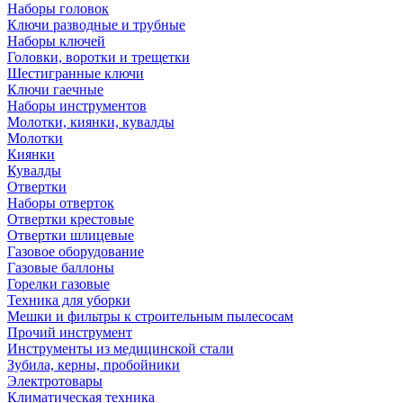
Наборы головок
Ключи разводные и трубные
Наборы ключей
Головки, воротки и трещетки
Шестигранные ключи
Ключи гаечные
Наборы инструментов
Молотки, киянки, кувалды
Молотки
Киянки
Кувалды
Отвертки
Наборы отверток
Отвертки крестовые
Отвертки шлицевые
Газовое оборудование
Газовые баллоны
Горелки газовые
Техника для уборки
Мешки и фильтры к строительным пылесосам
Прочий инструмент
Инструменты из медицинской стали
Зубила, керны, пробойники
Электротовары
Климатическая техника