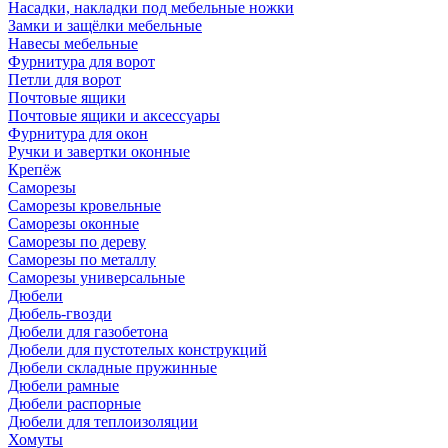
Насадки, накладки под мебельные ножки
Замки и защёлки мебельные
Навесы мебельные
Фурнитура для ворот
Петли для ворот
Почтовые ящики
Почтовые ящики и аксессуары
Фурнитура для окон
Ручки и завертки оконные
Крепёж
Саморезы
Саморезы кровельные
Саморезы оконные
Саморезы по дереву
Саморезы по металлу
Саморезы универсальные
Дюбели
Дюбель-гвозди
Дюбели для газобетона
Дюбели для пустотелых конструкций
Дюбели складные пружинные
Дюбели рамные
Дюбели распорные
Дюбели для теплоизоляции
Хомуты