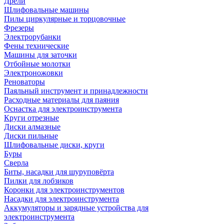
Дрели
Шлифовальные машины
Пилы циркулярные и торцовочные
Фрезеры
Электрорубанки
Фены технические
Машины для заточки
Отбойные молотки
Электроножовки
Реноваторы
Паяльный инструмент и принадлежности
Расходные материалы для паяния
Оснастка для электроинструмента
Круги отрезные
Диски алмазные
Диски пильные
Шлифовальные диски, круги
Буры
Сверла
Биты, насадки для шуруповёрта
Пилки для лобзиков
Коронки для электроинструментов
Насадки для электроинструмента
Аккумуляторы и зарядные устройства для
электроинструмента