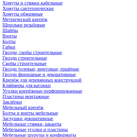
Хомуты и стяжки кабельные
Хомуты сантехнические
Хомуты обжимные
Метрический крепёж
Шпильки резьбовые
Шайбы
Винты
Болты
Гайки
Гвозди, скобы строительные
Гвозди строительные
Скобы строительные
Гвозди толевые, винтовые, ершёные
Гвозди финишные и декоративные
Крепёж для деревянных конструкций
Кляймеры для вагонки
Уголки крепёжные перфорированные
Пластины монтажные
Заклёпки
Мебельный крепёж
Болты и винты мебельные
Заглушки декоративные
Мебельные стяжки, шканты
Мебельные уголки и пластины
Мебельные шурупы и конфирматы