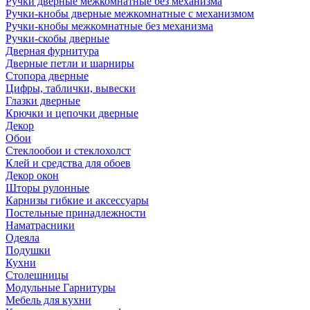
Ручки дверные межкомнатные без механизма
Ручки-кнобы дверные межкомнатные с механизмом
Ручки-кнобы межкомнатные без механизма
Ручки-скобы дверные
Дверная фурнитура
Дверные петли и шарниры
Стопора дверные
Цифры, таблички, вывески
Глазки дверные
Крючки и цепочки дверные
Декор
Обои
Стеклообои и стеклохолст
Клей и средства для обоев
Декор окон
Шторы рулонные
Карнизы гибкие и аксессуары
Постельные принадлежности
Наматрасники
Одеяла
Подушки
Кухни
Столешницы
Модульные Гарнитуры
Мебель для кухни