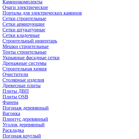
Каминокомплекты
Очаги электрические
Порталы для электрических каминов
Сетки строительные
Сетки армирующие
Сетки штукатурные
Сетки кладочные
Строительный инвентарь
Мешки строительные
Тенты строительные
Укрывные фасадные сетки
Дренажные системы
Строительная химия
Очистители
Столярные изделия
Древесные плиты
Плиты ДВП
Плиты OSB
Фанера
Погонаж деревянный
Вагонка
Плинтус деревянный
Уголок деревянный
Раскладка
Погонаж круглый