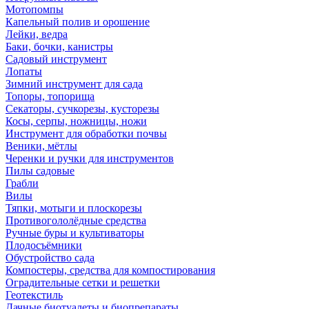
Мотопомпы
Капельный полив и орошение
Лейки, ведра
Баки, бочки, канистры
Садовый инструмент
Лопаты
Зимний инструмент для сада
Топоры, топорища
Секаторы, сучкорезы, кусторезы
Косы, серпы, ножницы, ножи
Инструмент для обработки почвы
Веники, мётлы
Черенки и ручки для инструментов
Пилы садовые
Грабли
Вилы
Тяпки, мотыги и плоскорезы
Противогололёдные средства
Ручные буры и культиваторы
Плодосъёмники
Обустройство сада
Компостеры, средства для компостирования
Оградительные сетки и решетки
Геотекстиль
Дачные биотуалеты и биопрепараты