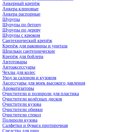
Анкерный крепёж
Анкера клиновые
Анкера распорные
Шурупы
Шурупы по бетону
Шурупы по дереву
Шурупы с крюком
Сантехнический крепёж
Крепёж для раковины и унитаза
Шпильки сантехнические
Крепёж для бойлера
Автотовары
Автоаксессуары
Чехлы для колес
Уход за салоном и кузовом
Аксессуары для моек высокого давления
Ароматизаторы
Очистители и полироли для пластика
Очистители колёсных дисков
Очистители кузова
Очистители обивки
Очистители стекол
Полироли кузова
Салфетки и бумага протирочная
Средства для шин