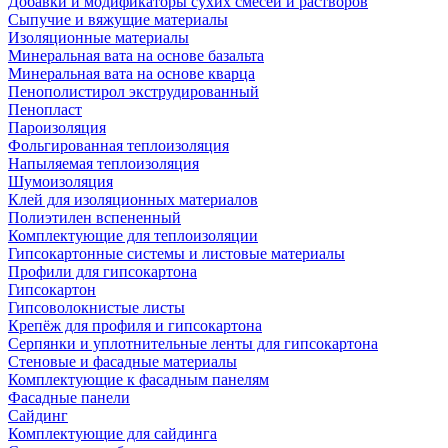
Добавки и модификаторы сухих смесей и растворов
Сыпучие и вяжущие материалы
Изоляционные материалы
Минеральная вата на основе базальта
Минеральная вата на основе кварца
Пенополистирол экструдированный
Пенопласт
Пароизоляция
Фольгированная теплоизоляция
Напыляемая теплоизоляция
Шумоизоляция
Клей для изоляционных материалов
Полиэтилен вспененный
Комплектующие для теплоизоляции
Гипсокартонные системы и листовые материалы
Профили для гипсокартона
Гипсокартон
Гипсоволокнистые листы
Крепёж для профиля и гипсокартона
Серпянки и уплотнительные ленты для гипсокартона
Стеновые и фасадные материалы
Комплектующие к фасадным панелям
Фасадные панели
Сайдинг
Комплектующие для сайдинга