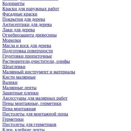
Колоранты
Краски для наружных работ
Фасадные краски
Покрытия для дерева
Антисептики для дерева
Лаки для дерева
Огнебиозащита древесины
Морилки
Масла и воск для дерева
Подготовка поверхности
Грунтовки пропиточные
Растворители,очистители, олифы
Шпатлевки
Малярный инструмент и материалы
Кисти малярные
Валики
Малярные ленты
Защитные пленки
Аксессуары для малярных работ
Пены монтажные, герметики
Пена монтажная
Пистолеты для монтажной пены
Герметики
Пистолеты для герметиков
Клеи, клейкие ленты