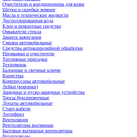
Очистители и кондиционеры для кожи
Щетки и скребки зимние
Масла и технические жидкости
Дистиллированная вода
Клеи и ремонтные средства
Омыватели стекла
Защита зажигания
Смазки автомобильные
Средства антикоррозийной обработки
Промывки и очистители
Топливные присадки
Техпомощь
Балонные и свечные ключи
Канистры
Компрессоры автомобильные
Лейки (воронки)
Зарядные и пуско-зарядные устройства
Тросы буксировочные
Лопаты автомобильные
Старт-кабели
Антифриз
Вентиляция
Вентиляторы вытяжные
Бытовые вытяжные вентиляторы
Воздуховоды