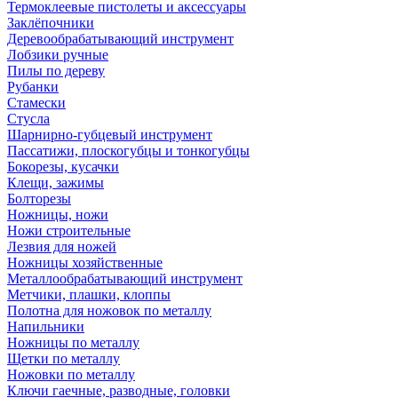
Термоклеевые пистолеты и аксессуары
Заклёпочники
Деревообрабатывающий инструмент
Лобзики ручные
Пилы по дереву
Рубанки
Стамески
Стусла
Шарнирно-губцевый инструмент
Пассатижи, плоскогубцы и тонкогубцы
Бокорезы, кусачки
Клещи, зажимы
Болторезы
Ножницы, ножи
Ножи строительные
Лезвия для ножей
Ножницы хозяйственные
Металлообрабатывающий инструмент
Метчики, плашки, клоппы
Полотна для ножовок по металлу
Напильники
Ножницы по металлу
Щетки по металлу
Ножовки по металлу
Ключи гаечные, разводные, головки