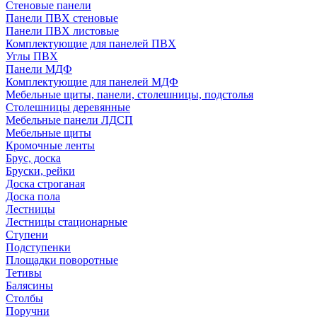
Стеновые панели
Панели ПВХ стеновые
Панели ПВХ листовые
Комплектующие для панелей ПВХ
Углы ПВХ
Панели МДФ
Комплектующие для панелей МДФ
Мебельные щиты, панели, столешницы, подстолья
Столешницы деревянные
Мебельные панели ЛДСП
Мебельные щиты
Кромочные ленты
Брус, доска
Бруски, рейки
Доска строганая
Доска пола
Лестницы
Лестницы стационарные
Ступени
Подступенки
Площадки поворотные
Тетивы
Балясины
Столбы
Поручни