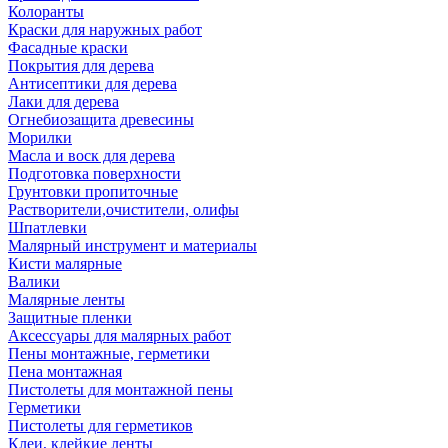
Колоранты
Краски для наружных работ
Фасадные краски
Покрытия для дерева
Антисептики для дерева
Лаки для дерева
Огнебиозащита древесины
Морилки
Масла и воск для дерева
Подготовка поверхности
Грунтовки пропиточные
Растворители,очистители, олифы
Шпатлевки
Малярный инструмент и материалы
Кисти малярные
Валики
Малярные ленты
Защитные пленки
Аксессуары для малярных работ
Пены монтажные, герметики
Пена монтажная
Пистолеты для монтажной пены
Герметики
Пистолеты для герметиков
Клеи, клейкие ленты