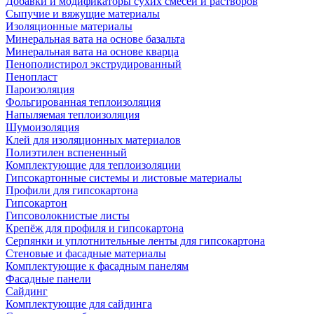
Добавки и модификаторы сухих смесей и растворов
Сыпучие и вяжущие материалы
Изоляционные материалы
Минеральная вата на основе базальта
Минеральная вата на основе кварца
Пенополистирол экструдированный
Пенопласт
Пароизоляция
Фольгированная теплоизоляция
Напыляемая теплоизоляция
Шумоизоляция
Клей для изоляционных материалов
Полиэтилен вспененный
Комплектующие для теплоизоляции
Гипсокартонные системы и листовые материалы
Профили для гипсокартона
Гипсокартон
Гипсоволокнистые листы
Крепёж для профиля и гипсокартона
Серпянки и уплотнительные ленты для гипсокартона
Стеновые и фасадные материалы
Комплектующие к фасадным панелям
Фасадные панели
Сайдинг
Комплектующие для сайдинга