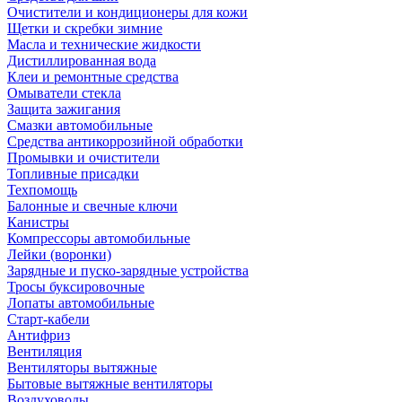
Очистители и кондиционеры для кожи
Щетки и скребки зимние
Масла и технические жидкости
Дистиллированная вода
Клеи и ремонтные средства
Омыватели стекла
Защита зажигания
Смазки автомобильные
Средства антикоррозийной обработки
Промывки и очистители
Топливные присадки
Техпомощь
Балонные и свечные ключи
Канистры
Компрессоры автомобильные
Лейки (воронки)
Зарядные и пуско-зарядные устройства
Тросы буксировочные
Лопаты автомобильные
Старт-кабели
Антифриз
Вентиляция
Вентиляторы вытяжные
Бытовые вытяжные вентиляторы
Воздуховоды