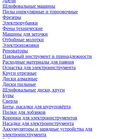
Дрели
Шлифовальные машины
Пилы циркулярные и торцовочные
Фрезеры
Электрорубанки
Фены технические
Машины для заточки
Отбойные молотки
Электроножовки
Реноваторы
Паяльный инструмент и принадлежности
Расходные материалы для паяния
Оснастка для электроинструмента
Круги отрезные
Диски алмазные
Диски пильные
Шлифовальные диски, круги
Буры
Сверла
Биты, насадки для шуруповёрта
Пилки для лобзиков
Коронки для электроинструментов
Насадки для электроинструмента
Аккумуляторы и зарядные устройства для
электроинструмента