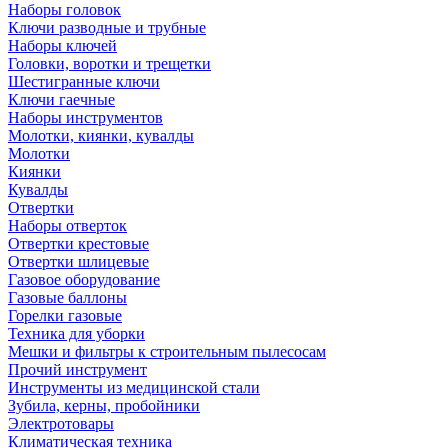
Наборы головок
Ключи разводные и трубные
Наборы ключей
Головки, воротки и трещетки
Шестигранные ключи
Ключи гаечные
Наборы инструментов
Молотки, киянки, кувалды
Молотки
Киянки
Кувалды
Отвертки
Наборы отверток
Отвертки крестовые
Отвертки шлицевые
Газовое оборудование
Газовые баллоны
Горелки газовые
Техника для уборки
Мешки и фильтры к строительным пылесосам
Прочий инструмент
Инструменты из медицинской стали
Зубила, керны, пробойники
Электротовары
Климатическая техника