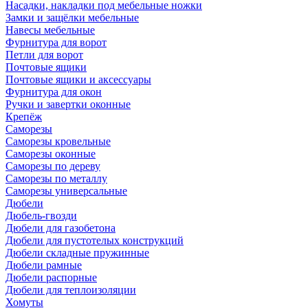
Насадки, накладки под мебельные ножки
Замки и защёлки мебельные
Навесы мебельные
Фурнитура для ворот
Петли для ворот
Почтовые ящики
Почтовые ящики и аксессуары
Фурнитура для окон
Ручки и завертки оконные
Крепёж
Саморезы
Саморезы кровельные
Саморезы оконные
Саморезы по дереву
Саморезы по металлу
Саморезы универсальные
Дюбели
Дюбель-гвозди
Дюбели для газобетона
Дюбели для пустотелых конструкций
Дюбели складные пружинные
Дюбели рамные
Дюбели распорные
Дюбели для теплоизоляции
Хомуты