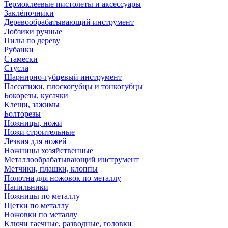
Термоклеевые пистолеты и аксессуары
Заклёпочники
Деревообрабатывающий инструмент
Лобзики ручные
Пилы по дереву
Рубанки
Стамески
Стусла
Шарнирно-губцевый инструмент
Пассатижи, плоскогубцы и тонкогубцы
Бокорезы, кусачки
Клещи, зажимы
Болторезы
Ножницы, ножи
Ножи строительные
Лезвия для ножей
Ножницы хозяйственные
Металлообрабатывающий инструмент
Метчики, плашки, клоппы
Полотна для ножовок по металлу
Напильники
Ножницы по металлу
Щетки по металлу
Ножовки по металлу
Ключи гаечные, разводные, головки