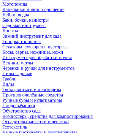
Мотопомпы
Капельный полив и орошение
Лейки, ведра
Баки, бочки, канистры
Садовый инструмент
Лопаты
Зимний инструмент для сада
Топоры, топорища
Секаторы, сучкорезы, кусторезы
Косы, серпы, ножницы, ножи
Инструмент для обработки почвы
Веники, мётлы
Черенки и ручки для инструментов
Пилы садовые
Грабли
Вилы
Тяпки, мотыги и плоскорезы
Противогололёдные средства
Ручные буры и культиваторы
Плодосъёмники
Обустройство сада
Компостеры, средства для компостирования
Оградительные сетки и решетки
Геотекстиль
Дачные биотуалеты и биопрепараты