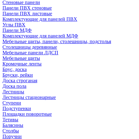
Стеновые панели
Панели ПВХ стеновые
Панели ПВХ листовые
Комплектующие для панелей ПВХ
Углы ПВХ
Панели МДФ
Комплектующие для панелей МДФ
Мебельные щиты, панели, столешницы, подстолья
Столешницы деревянные
Мебельные панели ЛДСП
Мебельные щиты
Кромочные ленты
Брус, доска
Бруски, рейки
Доска строганая
Доска пола
Лестницы
Лестницы стационарные
Ступени
Подступенки
Площадки поворотные
Тетивы
Балясины
Столбы
Поручни