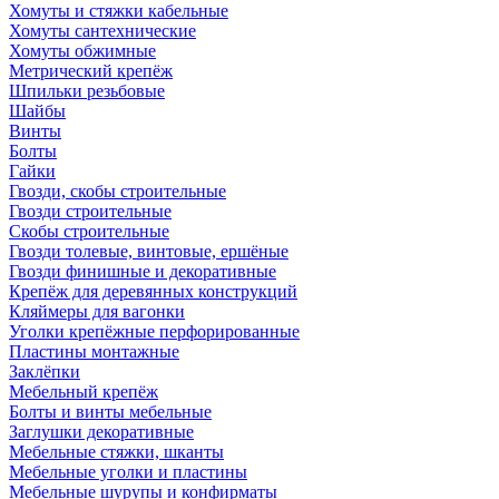
Хомуты и стяжки кабельные
Хомуты сантехнические
Хомуты обжимные
Метрический крепёж
Шпильки резьбовые
Шайбы
Винты
Болты
Гайки
Гвозди, скобы строительные
Гвозди строительные
Скобы строительные
Гвозди толевые, винтовые, ершёные
Гвозди финишные и декоративные
Крепёж для деревянных конструкций
Кляймеры для вагонки
Уголки крепёжные перфорированные
Пластины монтажные
Заклёпки
Мебельный крепёж
Болты и винты мебельные
Заглушки декоративные
Мебельные стяжки, шканты
Мебельные уголки и пластины
Мебельные шурупы и конфирматы