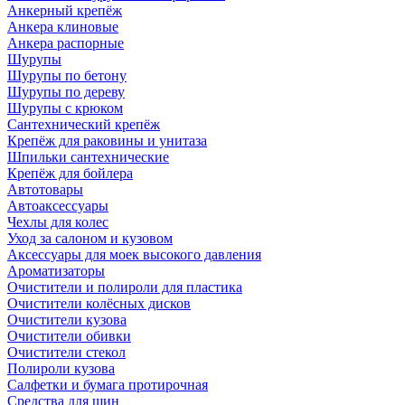
Анкерный крепёж
Анкера клиновые
Анкера распорные
Шурупы
Шурупы по бетону
Шурупы по дереву
Шурупы с крюком
Сантехнический крепёж
Крепёж для раковины и унитаза
Шпильки сантехнические
Крепёж для бойлера
Автотовары
Автоаксессуары
Чехлы для колес
Уход за салоном и кузовом
Аксессуары для моек высокого давления
Ароматизаторы
Очистители и полироли для пластика
Очистители колёсных дисков
Очистители кузова
Очистители обивки
Очистители стекол
Полироли кузова
Салфетки и бумага протирочная
Средства для шин