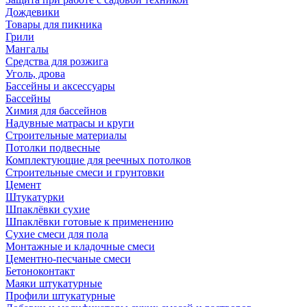
Дождевики
Товары для пикника
Грили
Мангалы
Средства для розжига
Уголь, дрова
Бассейны и аксессуары
Бассейны
Химия для бассейнов
Надувные матрасы и круги
Строительные материалы
Потолки подвесные
Комплектующие для реечных потолков
Строительные смеси и грунтовки
Цемент
Штукатурки
Шпаклёвки сухие
Шпаклёвки готовые к применению
Сухие смеси для пола
Монтажные и кладочные смеси
Цементно-песчаные смеси
Бетоноконтакт
Маяки штукатурные
Профили штукатурные