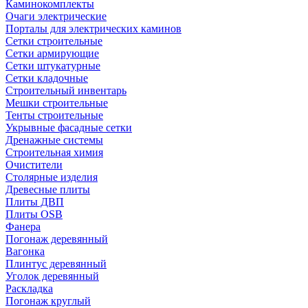
Каминокомплекты
Очаги электрические
Порталы для электрических каминов
Сетки строительные
Сетки армирующие
Сетки штукатурные
Сетки кладочные
Строительный инвентарь
Мешки строительные
Тенты строительные
Укрывные фасадные сетки
Дренажные системы
Строительная химия
Очистители
Столярные изделия
Древесные плиты
Плиты ДВП
Плиты OSB
Фанера
Погонаж деревянный
Вагонка
Плинтус деревянный
Уголок деревянный
Раскладка
Погонаж круглый