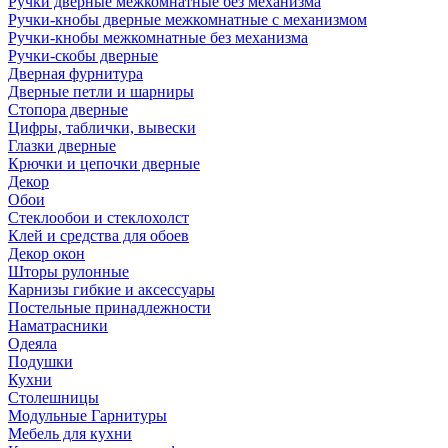
Ручки дверные межкомнатные без механизма
Ручки-кнобы дверные межкомнатные с механизмом
Ручки-кнобы межкомнатные без механизма
Ручки-скобы дверные
Дверная фурнитура
Дверные петли и шарниры
Стопора дверные
Цифры, таблички, вывески
Глазки дверные
Крючки и цепочки дверные
Декор
Обои
Стеклообои и стеклохолст
Клей и средства для обоев
Декор окон
Шторы рулонные
Карнизы гибкие и аксессуары
Постельные принадлежности
Наматрасники
Одеяла
Подушки
Кухни
Столешницы
Модульные Гарнитуры
Мебель для кухни