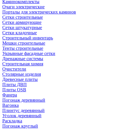
Каминокомплекты
Очаги электрические
Порталы для электрических каминов
Сетки строительные
Сетки армирующие
Сетки штукатурные
Сетки кладочные
Строительный инвентарь
Мешки строительные
Тенты строительные
Укрывные фасадные сетки
Дренажные системы
Строительная химия
Очистители
Столярные изделия
Древесные плиты
Плиты ДВП
Плиты OSB
Фанера
Погонаж деревянный
Вагонка
Плинтус деревянный
Уголок деревянный
Раскладка
Погонаж круглый