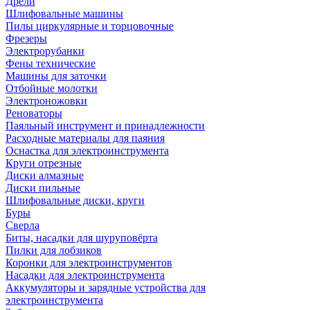
Дрели
Шлифовальные машины
Пилы циркулярные и торцовочные
Фрезеры
Электрорубанки
Фены технические
Машины для заточки
Отбойные молотки
Электроножовки
Реноваторы
Паяльный инструмент и принадлежности
Расходные материалы для паяния
Оснастка для электроинструмента
Круги отрезные
Диски алмазные
Диски пильные
Шлифовальные диски, круги
Буры
Сверла
Биты, насадки для шуруповёрта
Пилки для лобзиков
Коронки для электроинструментов
Насадки для электроинструмента
Аккумуляторы и зарядные устройства для
электроинструмента