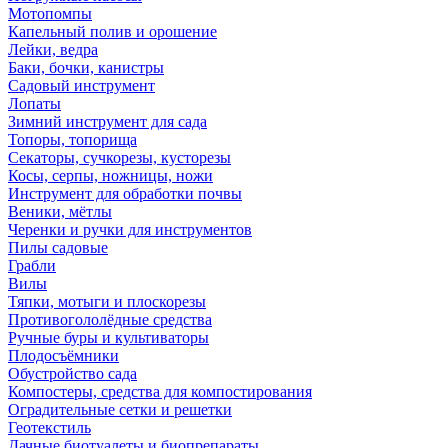
Мотопомпы
Капельный полив и орошение
Лейки, ведра
Баки, бочки, канистры
Садовый инструмент
Лопаты
Зимний инструмент для сада
Топоры, топорища
Секаторы, сучкорезы, кусторезы
Косы, серпы, ножницы, ножи
Инструмент для обработки почвы
Веники, мётлы
Черенки и ручки для инструментов
Пилы садовые
Грабли
Вилы
Тяпки, мотыги и плоскорезы
Противогололёдные средства
Ручные буры и культиваторы
Плодосъёмники
Обустройство сада
Компостеры, средства для компостирования
Оградительные сетки и решетки
Геотекстиль
Дачные биотуалеты и биопрепараты