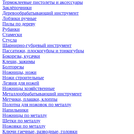
Термоклеевые пистолеты и аксессуары
Заклёпочники
Деревообрабатывающий инструмент
Лобзики ручные
Пилы по дереву
Рубанки
Стамески
Стусла
Шарнирно-губцевый инструмент
Пассатижи, плоскогубцы и тонкогубцы
Бокорезы, кусачки
Клещи, зажимы
Болторезы
Ножницы, ножи
Ножи строительные
Лезвия для ножей
Ножницы хозяйственные
Металлообрабатывающий инструмент
Метчики, плашки, клоппы
Полотна для ножовок по металлу
Напильники
Ножницы по металлу
Щетки по металлу
Ножовки по металлу
Ключи гаечные, разводные, головки