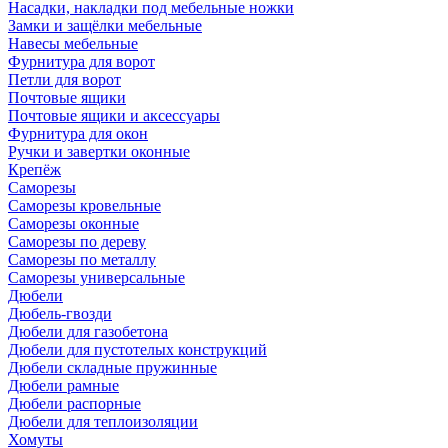
Насадки, накладки под мебельные ножки
Замки и защёлки мебельные
Навесы мебельные
Фурнитура для ворот
Петли для ворот
Почтовые ящики
Почтовые ящики и аксессуары
Фурнитура для окон
Ручки и завертки оконные
Крепёж
Саморезы
Саморезы кровельные
Саморезы оконные
Саморезы по дереву
Саморезы по металлу
Саморезы универсальные
Дюбели
Дюбель-гвозди
Дюбели для газобетона
Дюбели для пустотелых конструкций
Дюбели складные пружинные
Дюбели рамные
Дюбели распорные
Дюбели для теплоизоляции
Хомуты