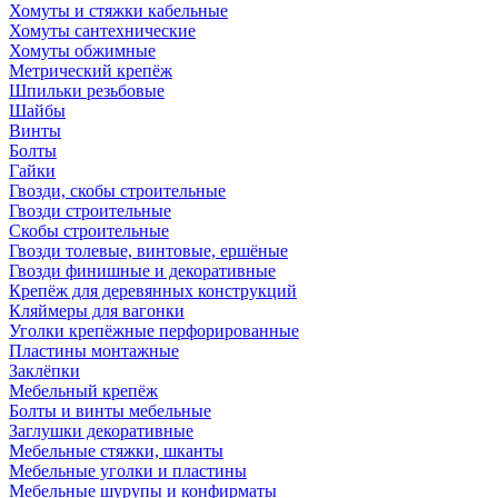
Хомуты и стяжки кабельные
Хомуты сантехнические
Хомуты обжимные
Метрический крепёж
Шпильки резьбовые
Шайбы
Винты
Болты
Гайки
Гвозди, скобы строительные
Гвозди строительные
Скобы строительные
Гвозди толевые, винтовые, ершёные
Гвозди финишные и декоративные
Крепёж для деревянных конструкций
Кляймеры для вагонки
Уголки крепёжные перфорированные
Пластины монтажные
Заклёпки
Мебельный крепёж
Болты и винты мебельные
Заглушки декоративные
Мебельные стяжки, шканты
Мебельные уголки и пластины
Мебельные шурупы и конфирматы