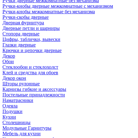
Ручки дверные межкомнатные без механизма
Ручки-кнобы дверные межкомнатные с механизмом
Ручки-кнобы межкомнатные без механизма
Ручки-скобы дверные
Дверная фурнитура
Дверные петли и шарниры
Стопора дверные
Цифры, таблички, вывески
Глазки дверные
Крючки и цепочки дверные
Декор
Обои
Стеклообои и стеклохолст
Клей и средства для обоев
Декор окон
Шторы рулонные
Карнизы гибкие и аксессуары
Постельные принадлежности
Наматрасники
Одеяла
Подушки
Кухни
Столешницы
Модульные Гарнитуры
Мебель для кухни