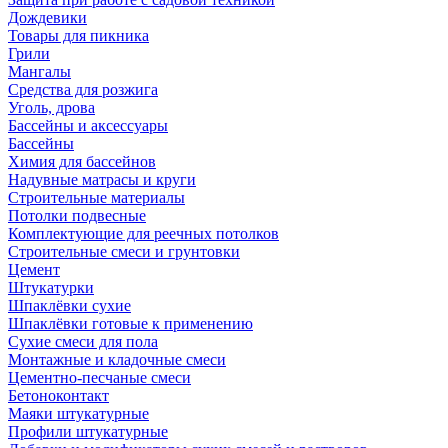
Дождевики
Товары для пикника
Грили
Мангалы
Средства для розжига
Уголь, дрова
Бассейны и аксессуары
Бассейны
Химия для бассейнов
Надувные матрасы и круги
Строительные материалы
Потолки подвесные
Комплектующие для реечных потолков
Строительные смеси и грунтовки
Цемент
Штукатурки
Шпаклёвки сухие
Шпаклёвки готовые к применению
Сухие смеси для пола
Монтажные и кладочные смеси
Цементно-песчаные смеси
Бетоноконтакт
Маяки штукатурные
Профили штукатурные