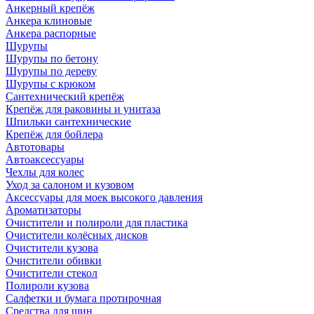
Анкерный крепёж
Анкера клиновые
Анкера распорные
Шурупы
Шурупы по бетону
Шурупы по дереву
Шурупы с крюком
Сантехнический крепёж
Крепёж для раковины и унитаза
Шпильки сантехнические
Крепёж для бойлера
Автотовары
Автоаксессуары
Чехлы для колес
Уход за салоном и кузовом
Аксессуары для моек высокого давления
Ароматизаторы
Очистители и полироли для пластика
Очистители колёсных дисков
Очистители кузова
Очистители обивки
Очистители стекол
Полироли кузова
Салфетки и бумага протирочная
Средства для шин