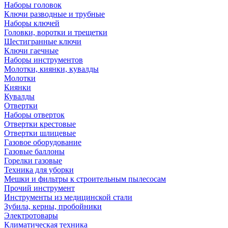
Наборы головок
Ключи разводные и трубные
Наборы ключей
Головки, воротки и трещетки
Шестигранные ключи
Ключи гаечные
Наборы инструментов
Молотки, киянки, кувалды
Молотки
Киянки
Кувалды
Отвертки
Наборы отверток
Отвертки крестовые
Отвертки шлицевые
Газовое оборудование
Газовые баллоны
Горелки газовые
Техника для уборки
Мешки и фильтры к строительным пылесосам
Прочий инструмент
Инструменты из медицинской стали
Зубила, керны, пробойники
Электротовары
Климатическая техника