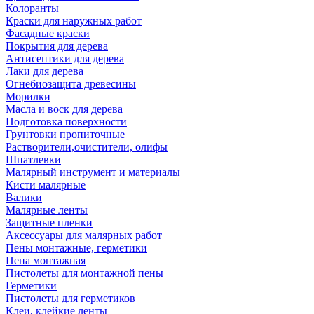
Колоранты
Краски для наружных работ
Фасадные краски
Покрытия для дерева
Антисептики для дерева
Лаки для дерева
Огнебиозащита древесины
Морилки
Масла и воск для дерева
Подготовка поверхности
Грунтовки пропиточные
Растворители,очистители, олифы
Шпатлевки
Малярный инструмент и материалы
Кисти малярные
Валики
Малярные ленты
Защитные пленки
Аксессуары для малярных работ
Пены монтажные, герметики
Пена монтажная
Пистолеты для монтажной пены
Герметики
Пистолеты для герметиков
Клеи, клейкие ленты