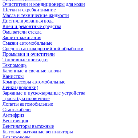
Очистители и кондиционеры для кожи
Щетки и скребки зимние
Масла и технические жидкости
Дистиллированная вода
Клеи и ремонтные средства
Омыватели стекла
Защита зажигания
Смазки автомобильные
Средства антикоррозийной обработки
Промывки и очистители
Топливные присадки
Техпомощь
Балонные и свечные ключи
Канистры
Компрессоры автомобильные
Лейки (воронки)
Зарядные и пуско-зарядные устройства
Тросы буксировочные
Лопаты автомобильные
Старт-кабели
Антифриз
Вентиляция
Вентиляторы вытяжные
Бытовые вытяжные вентиляторы
Воздуховоды