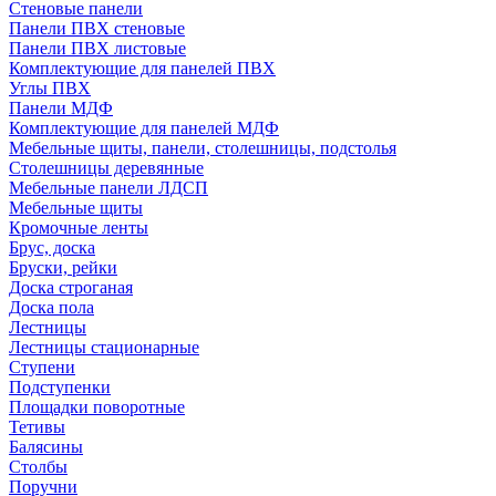
Стеновые панели
Панели ПВХ стеновые
Панели ПВХ листовые
Комплектующие для панелей ПВХ
Углы ПВХ
Панели МДФ
Комплектующие для панелей МДФ
Мебельные щиты, панели, столешницы, подстолья
Столешницы деревянные
Мебельные панели ЛДСП
Мебельные щиты
Кромочные ленты
Брус, доска
Бруски, рейки
Доска строганая
Доска пола
Лестницы
Лестницы стационарные
Ступени
Подступенки
Площадки поворотные
Тетивы
Балясины
Столбы
Поручни