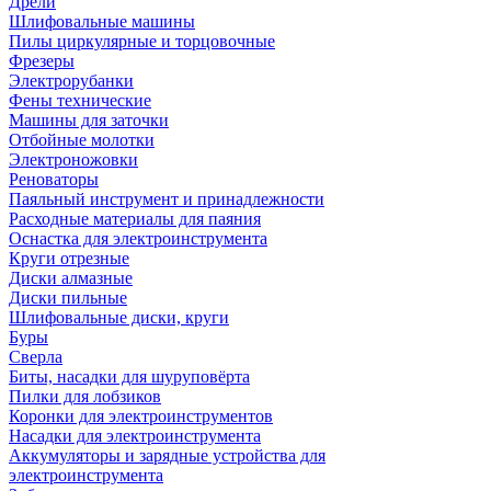
Дрели
Шлифовальные машины
Пилы циркулярные и торцовочные
Фрезеры
Электрорубанки
Фены технические
Машины для заточки
Отбойные молотки
Электроножовки
Реноваторы
Паяльный инструмент и принадлежности
Расходные материалы для паяния
Оснастка для электроинструмента
Круги отрезные
Диски алмазные
Диски пильные
Шлифовальные диски, круги
Буры
Сверла
Биты, насадки для шуруповёрта
Пилки для лобзиков
Коронки для электроинструментов
Насадки для электроинструмента
Аккумуляторы и зарядные устройства для
электроинструмента