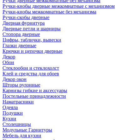
Ручки дверные межкомнатные без механизма
Ручки-кнобы дверные межкомнатные с механизмом
Ручки-кнобы межкомнатные без механизма
Ручки-скобы дверные
Дверная фурнитура
Дверные петли и шарниры
Стопора дверные
Цифры, таблички, вывески
Глазки дверные
Крючки и цепочки дверные
Декор
Обои
Стеклообои и стеклохолст
Клей и средства для обоев
Декор окон
Шторы рулонные
Карнизы гибкие и аксессуары
Постельные принадлежности
Наматрасники
Одеяла
Подушки
Кухни
Столешницы
Модульные Гарнитуры
Мебель для кухни