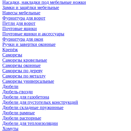
Насадки, накладки под мебельные ножки
Замки и защёлки мебельные
Навесы мебельные
Фурнитура для ворот
Петли для ворот
Почтовые ящики
Почтовые ящики и аксессуары
Фурнитура для окон
Ручки и завертки оконные
Крепёж
Саморезы
Саморезы кровельные
Саморезы оконные
Саморезы по дереву
Саморезы по металлу
Саморезы универсальные
Дюбели
Дюбель-гвозди
Дюбели для газобетона
Дюбели для пустотелых конструкций
Дюбели складные пружинные
Дюбели рамные
Дюбели распорные
Дюбели для теплоизоляции
Хомуты