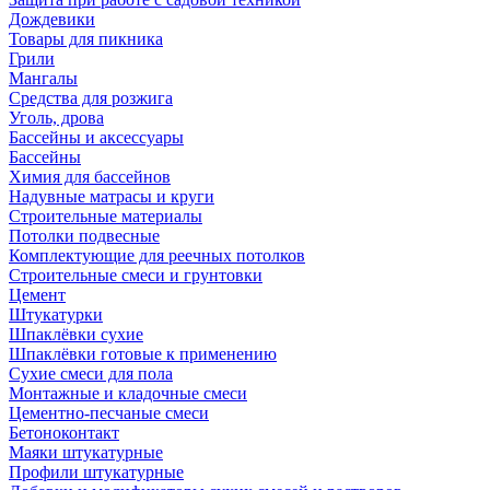
Дождевики
Товары для пикника
Грили
Мангалы
Средства для розжига
Уголь, дрова
Бассейны и аксессуары
Бассейны
Химия для бассейнов
Надувные матрасы и круги
Строительные материалы
Потолки подвесные
Комплектующие для реечных потолков
Строительные смеси и грунтовки
Цемент
Штукатурки
Шпаклёвки сухие
Шпаклёвки готовые к применению
Сухие смеси для пола
Монтажные и кладочные смеси
Цементно-песчаные смеси
Бетоноконтакт
Маяки штукатурные
Профили штукатурные