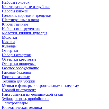
Наборы головок
Ключи разводные и трубные
Наборы ключей
Головки, воротки и трещетки
Шестигранные ключи
Ключи гаечные
Наборы инструментов
Молотки, киянки, кувалды
Молотки
Киянки
Кувалды
Отвертки
Наборы отверток
Отвертки крестовые
Отвертки шлицевые
Газовое оборудование
Газовые баллоны
Горелки газовые
Техника для уборки
Мешки и фильтры к строительным пылесосам
Прочий инструмент
Инструменты из медицинской стали
Зубила, керны, пробойники
Электротовары
Климатическая техника