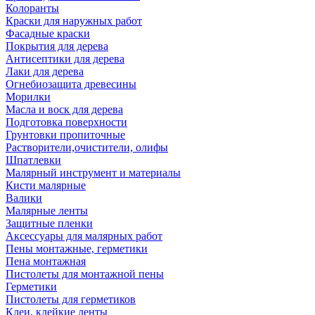
Колоранты
Краски для наружных работ
Фасадные краски
Покрытия для дерева
Антисептики для дерева
Лаки для дерева
Огнебиозащита древесины
Морилки
Масла и воск для дерева
Подготовка поверхности
Грунтовки пропиточные
Растворители,очистители, олифы
Шпатлевки
Малярный инструмент и материалы
Кисти малярные
Валики
Малярные ленты
Защитные пленки
Аксессуары для малярных работ
Пены монтажные, герметики
Пена монтажная
Пистолеты для монтажной пены
Герметики
Пистолеты для герметиков
Клеи, клейкие ленты