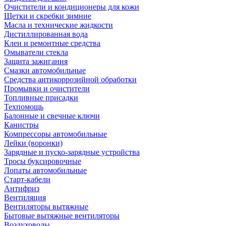
Очистители и кондиционеры для кожи
Щетки и скребки зимние
Масла и технические жидкости
Дистиллированная вода
Клеи и ремонтные средства
Омыватели стекла
Защита зажигания
Смазки автомобильные
Средства антикоррозийной обработки
Промывки и очистители
Топливные присадки
Техпомощь
Балонные и свечные ключи
Канистры
Компрессоры автомобильные
Лейки (воронки)
Зарядные и пуско-зарядные устройства
Тросы буксировочные
Лопаты автомобильные
Старт-кабели
Антифриз
Вентиляция
Вентиляторы вытяжные
Бытовые вытяжные вентиляторы
Воздуховоды