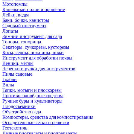
Мотопомпы
Капельный полив и орошение
Лейки, ведра
Баки, бочки, канистры
Садовый инструмент
Лопаты
Зимний инструмент для сада
Топоры, топорища
Секаторы, сучкорезы, кусторезы
Косы, серпы, ножницы, ножи
Инструмент для обработки почвы
Веники, мётлы
Черенки и ручки для инструментов
Пилы садовые
Грабли
Вилы
Тяпки, мотыги и плоскорезы
Противогололёдные средства
Ручные буры и культиваторы
Плодосъёмники
Обустройство сада
Компостеры, средства для компостирования
Оградительные сетки и решетки
Геотекстиль
Дачные биотуалеты и биопрепараты