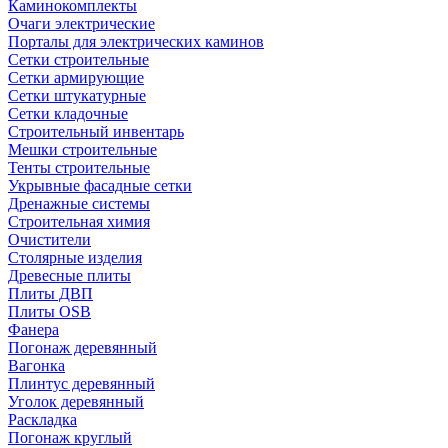
Каминокомплекты
Очаги электрические
Порталы для электрических каминов
Сетки строительные
Сетки армирующие
Сетки штукатурные
Сетки кладочные
Строительный инвентарь
Мешки строительные
Тенты строительные
Укрывные фасадные сетки
Дренажные системы
Строительная химия
Очистители
Столярные изделия
Древесные плиты
Плиты ДВП
Плиты OSB
Фанера
Погонаж деревянный
Вагонка
Плинтус деревянный
Уголок деревянный
Раскладка
Погонаж круглый