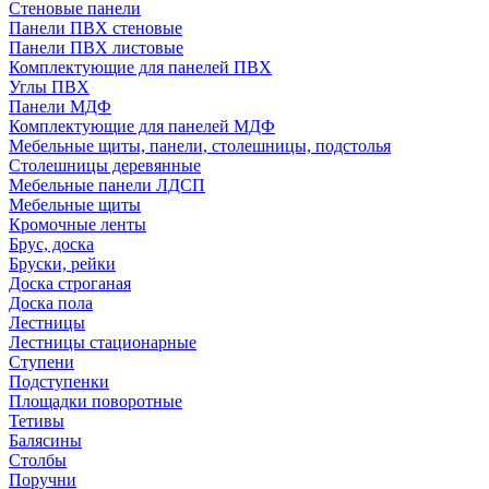
Стеновые панели
Панели ПВХ стеновые
Панели ПВХ листовые
Комплектующие для панелей ПВХ
Углы ПВХ
Панели МДФ
Комплектующие для панелей МДФ
Мебельные щиты, панели, столешницы, подстолья
Столешницы деревянные
Мебельные панели ЛДСП
Мебельные щиты
Кромочные ленты
Брус, доска
Бруски, рейки
Доска строганая
Доска пола
Лестницы
Лестницы стационарные
Ступени
Подступенки
Площадки поворотные
Тетивы
Балясины
Столбы
Поручни