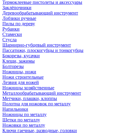
Термоклеевые пистолеты и аксессуары
Заклёпочники
Деревообрабатывающий инструмент
Лобзики ручные
Пилы по дереву
Рубанки
Стамески
Стусла
Шарнирно-губцевый инструмент
Пассатижи, плоскогубцы и тонкогубцы
Бокорезы, кусачки
Клещи, зажимы
Болторезы
Ножницы, ножи
Ножи строительные
Лезвия для ножей
Ножницы хозяйственные
Металлообрабатывающий инструмент
Метчики, плашки, клоппы
Полотна для ножовок по металлу
Напильники
Ножницы по металлу
Щетки по металлу
Ножовки по металлу
Ключи гаечные, разводные, головки