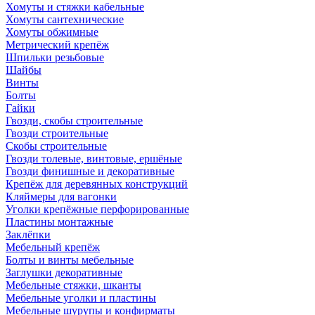
Хомуты и стяжки кабельные
Хомуты сантехнические
Хомуты обжимные
Метрический крепёж
Шпильки резьбовые
Шайбы
Винты
Болты
Гайки
Гвозди, скобы строительные
Гвозди строительные
Скобы строительные
Гвозди толевые, винтовые, ершёные
Гвозди финишные и декоративные
Крепёж для деревянных конструкций
Кляймеры для вагонки
Уголки крепёжные перфорированные
Пластины монтажные
Заклёпки
Мебельный крепёж
Болты и винты мебельные
Заглушки декоративные
Мебельные стяжки, шканты
Мебельные уголки и пластины
Мебельные шурупы и конфирматы