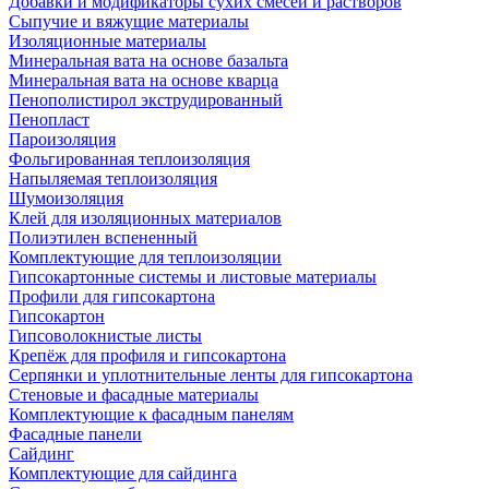
Добавки и модификаторы сухих смесей и растворов
Сыпучие и вяжущие материалы
Изоляционные материалы
Минеральная вата на основе базальта
Минеральная вата на основе кварца
Пенополистирол экструдированный
Пенопласт
Пароизоляция
Фольгированная теплоизоляция
Напыляемая теплоизоляция
Шумоизоляция
Клей для изоляционных материалов
Полиэтилен вспененный
Комплектующие для теплоизоляции
Гипсокартонные системы и листовые материалы
Профили для гипсокартона
Гипсокартон
Гипсоволокнистые листы
Крепёж для профиля и гипсокартона
Серпянки и уплотнительные ленты для гипсокартона
Стеновые и фасадные материалы
Комплектующие к фасадным панелям
Фасадные панели
Сайдинг
Комплектующие для сайдинга