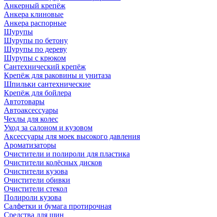
Анкерный крепёж
Анкера клиновые
Анкера распорные
Шурупы
Шурупы по бетону
Шурупы по дереву
Шурупы с крюком
Сантехнический крепёж
Крепёж для раковины и унитаза
Шпильки сантехнические
Крепёж для бойлера
Автотовары
Автоаксессуары
Чехлы для колес
Уход за салоном и кузовом
Аксессуары для моек высокого давления
Ароматизаторы
Очистители и полироли для пластика
Очистители колёсных дисков
Очистители кузова
Очистители обивки
Очистители стекол
Полироли кузова
Салфетки и бумага протирочная
Средства для шин