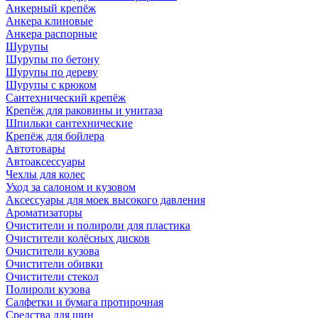
Анкерный крепёж
Анкера клиновые
Анкера распорные
Шурупы
Шурупы по бетону
Шурупы по дереву
Шурупы с крюком
Сантехнический крепёж
Крепёж для раковины и унитаза
Шпильки сантехнические
Крепёж для бойлера
Автотовары
Автоаксессуары
Чехлы для колес
Уход за салоном и кузовом
Аксессуары для моек высокого давления
Ароматизаторы
Очистители и полироли для пластика
Очистители колёсных дисков
Очистители кузова
Очистители обивки
Очистители стекол
Полироли кузова
Салфетки и бумага протирочная
Средства для шин