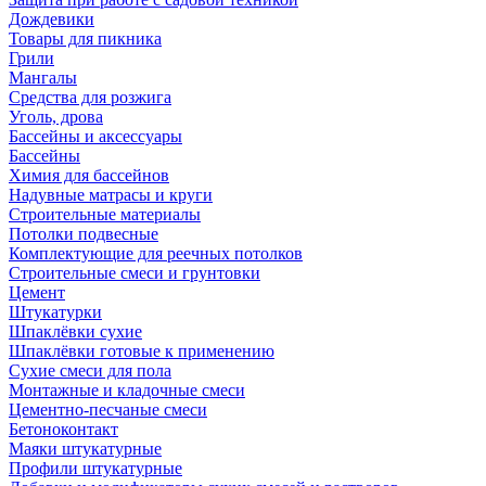
Дождевики
Товары для пикника
Грили
Мангалы
Средства для розжига
Уголь, дрова
Бассейны и аксессуары
Бассейны
Химия для бассейнов
Надувные матрасы и круги
Строительные материалы
Потолки подвесные
Комплектующие для реечных потолков
Строительные смеси и грунтовки
Цемент
Штукатурки
Шпаклёвки сухие
Шпаклёвки готовые к применению
Сухие смеси для пола
Монтажные и кладочные смеси
Цементно-песчаные смеси
Бетоноконтакт
Маяки штукатурные
Профили штукатурные