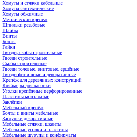
Хомуты и стяжки кабельные
Хомуты сантехнические
Хомуты обжимные
Метрический крепёж
Шпильки резьбовые
Шайбы
Винты
Болты
Гайки
Гвозди, скобы строительные
Гвозди строительные
Скобы строительные
Гвозди толевые, винтовые, ершёные
Гвозди финишные и декоративные
Крепёж для деревянных конструкций
Кляймеры для вагонки
Уголки крепёжные перфорированные
Пластины монтажные
Заклёпки
Мебельный крепёж
Болты и винты мебельные
Заглушки декоративные
Мебельные стяжки, шканты
Мебельные уголки и пластины
Мебельные шурупы и конфирматы