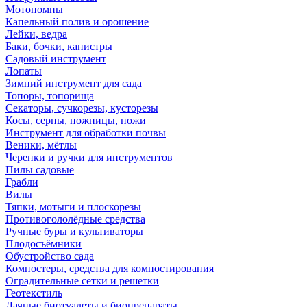
Мотопомпы
Капельный полив и орошение
Лейки, ведра
Баки, бочки, канистры
Садовый инструмент
Лопаты
Зимний инструмент для сада
Топоры, топорища
Секаторы, сучкорезы, кусторезы
Косы, серпы, ножницы, ножи
Инструмент для обработки почвы
Веники, мётлы
Черенки и ручки для инструментов
Пилы садовые
Грабли
Вилы
Тяпки, мотыги и плоскорезы
Противогололёдные средства
Ручные буры и культиваторы
Плодосъёмники
Обустройство сада
Компостеры, средства для компостирования
Оградительные сетки и решетки
Геотекстиль
Дачные биотуалеты и биопрепараты