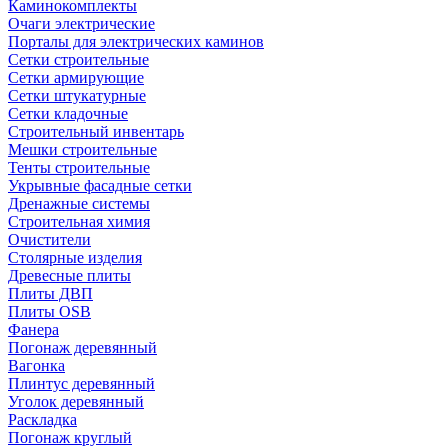
Каминокомплекты
Очаги электрические
Порталы для электрических каминов
Сетки строительные
Сетки армирующие
Сетки штукатурные
Сетки кладочные
Строительный инвентарь
Мешки строительные
Тенты строительные
Укрывные фасадные сетки
Дренажные системы
Строительная химия
Очистители
Столярные изделия
Древесные плиты
Плиты ДВП
Плиты OSB
Фанера
Погонаж деревянный
Вагонка
Плинтус деревянный
Уголок деревянный
Раскладка
Погонаж круглый