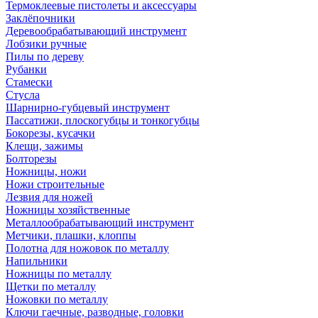
Термоклеевые пистолеты и аксессуары
Заклёпочники
Деревообрабатывающий инструмент
Лобзики ручные
Пилы по дереву
Рубанки
Стамески
Стусла
Шарнирно-губцевый инструмент
Пассатижи, плоскогубцы и тонкогубцы
Бокорезы, кусачки
Клещи, зажимы
Болторезы
Ножницы, ножи
Ножи строительные
Лезвия для ножей
Ножницы хозяйственные
Металлообрабатывающий инструмент
Метчики, плашки, клоппы
Полотна для ножовок по металлу
Напильники
Ножницы по металлу
Щетки по металлу
Ножовки по металлу
Ключи гаечные, разводные, головки