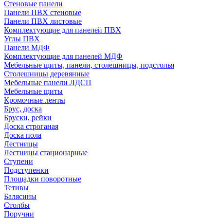
Стеновые панели
Панели ПВХ стеновые
Панели ПВХ листовые
Комплектующие для панелей ПВХ
Углы ПВХ
Панели МДФ
Комплектующие для панелей МДФ
Мебельные щиты, панели, столешницы, подстолья
Столешницы деревянные
Мебельные панели ЛДСП
Мебельные щиты
Кромочные ленты
Брус, доска
Бруски, рейки
Доска строганая
Доска пола
Лестницы
Лестницы стационарные
Ступени
Подступенки
Площадки поворотные
Тетивы
Балясины
Столбы
Поручни