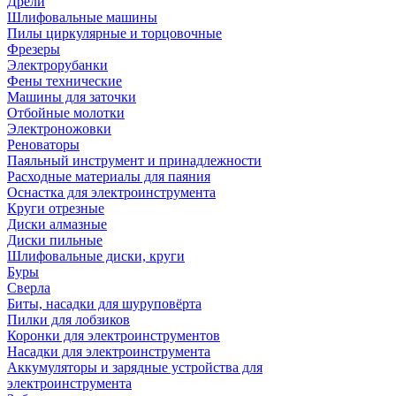
Дрели
Шлифовальные машины
Пилы циркулярные и торцовочные
Фрезеры
Электрорубанки
Фены технические
Машины для заточки
Отбойные молотки
Электроножовки
Реноваторы
Паяльный инструмент и принадлежности
Расходные материалы для паяния
Оснастка для электроинструмента
Круги отрезные
Диски алмазные
Диски пильные
Шлифовальные диски, круги
Буры
Сверла
Биты, насадки для шуруповёрта
Пилки для лобзиков
Коронки для электроинструментов
Насадки для электроинструмента
Аккумуляторы и зарядные устройства для
электроинструмента