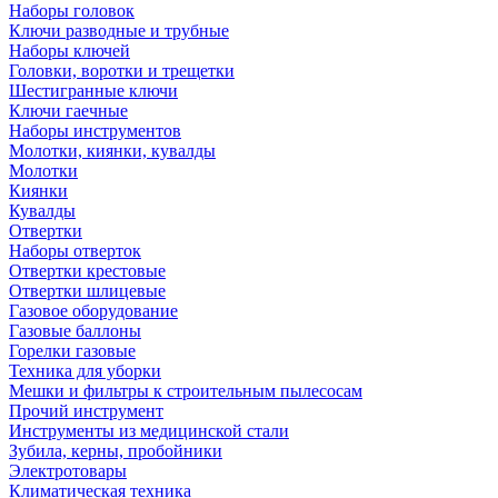
Наборы головок
Ключи разводные и трубные
Наборы ключей
Головки, воротки и трещетки
Шестигранные ключи
Ключи гаечные
Наборы инструментов
Молотки, киянки, кувалды
Молотки
Киянки
Кувалды
Отвертки
Наборы отверток
Отвертки крестовые
Отвертки шлицевые
Газовое оборудование
Газовые баллоны
Горелки газовые
Техника для уборки
Мешки и фильтры к строительным пылесосам
Прочий инструмент
Инструменты из медицинской стали
Зубила, керны, пробойники
Электротовары
Климатическая техника