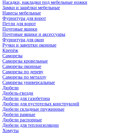
Насадки, накладки под мебельные ножки
Замки и защёлки мебельные
Навесы мебельные
Фурнитура для ворот
Петли для ворот
Почтовые ящики
Почтовые ящики и аксессуары
Фурнитура для окон
Ручки и завертки оконные
Крепёж
Саморезы
Саморезы кровельные
Саморезы оконные
Саморезы по дереву
Саморезы по металлу
Саморезы универсальные
Дюбели
Дюбель-гвозди
Дюбели для газобетона
Дюбели для пустотелых конструкций
Дюбели складные пружинные
Дюбели рамные
Дюбели распорные
Дюбели для теплоизоляции
Хомуты