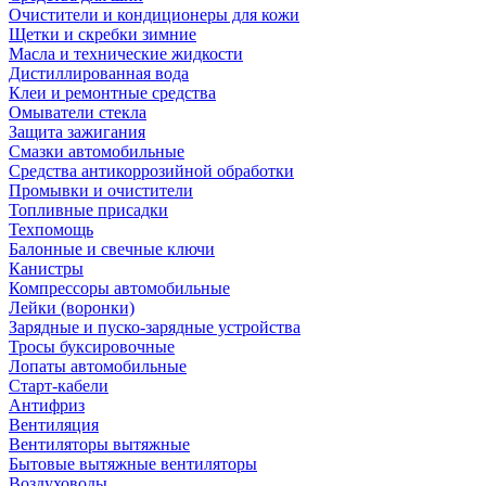
Очистители и кондиционеры для кожи
Щетки и скребки зимние
Масла и технические жидкости
Дистиллированная вода
Клеи и ремонтные средства
Омыватели стекла
Защита зажигания
Смазки автомобильные
Средства антикоррозийной обработки
Промывки и очистители
Топливные присадки
Техпомощь
Балонные и свечные ключи
Канистры
Компрессоры автомобильные
Лейки (воронки)
Зарядные и пуско-зарядные устройства
Тросы буксировочные
Лопаты автомобильные
Старт-кабели
Антифриз
Вентиляция
Вентиляторы вытяжные
Бытовые вытяжные вентиляторы
Воздуховоды