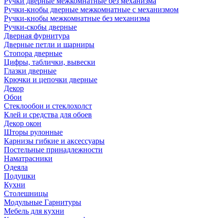
Ручки дверные межкомнатные без механизма
Ручки-кнобы дверные межкомнатные с механизмом
Ручки-кнобы межкомнатные без механизма
Ручки-скобы дверные
Дверная фурнитура
Дверные петли и шарниры
Стопора дверные
Цифры, таблички, вывески
Глазки дверные
Крючки и цепочки дверные
Декор
Обои
Стеклообои и стеклохолст
Клей и средства для обоев
Декор окон
Шторы рулонные
Карнизы гибкие и аксессуары
Постельные принадлежности
Наматрасники
Одеяла
Подушки
Кухни
Столешницы
Модульные Гарнитуры
Мебель для кухни