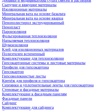
Добавки и модификаторы сухих смесей и растворов
Сыпучие и вяжущие материалы
Изоляционные материалы
Минеральная вата на основе базальта
Минеральная вата на основе кварца
Пенополистирол экструдированный
Пенопласт
Пароизоляция
Фольгированная теплоизоляция
Напыляемая теплоизоляция
Шумоизоляция
Клей для изоляционных материалов
Полиэтилен вспененный
Комплектующие для теплоизоляции
Гипсокартонные системы и листовые материалы
Профили для гипсокартона
Гипсокартон
Гипсоволокнистые листы
Крепёж для профиля и гипсокартона
Серпянки и уплотнительные ленты для гипсокартона
Стеновые и фасадные материалы
Комплектующие к фасадным панелям
Фасадные панели
Сайдинг
Комплектующие для сайдинга