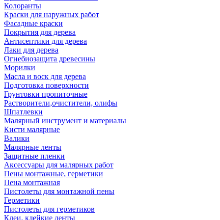
Колоранты
Краски для наружных работ
Фасадные краски
Покрытия для дерева
Антисептики для дерева
Лаки для дерева
Огнебиозащита древесины
Морилки
Масла и воск для дерева
Подготовка поверхности
Грунтовки пропиточные
Растворители,очистители, олифы
Шпатлевки
Малярный инструмент и материалы
Кисти малярные
Валики
Малярные ленты
Защитные пленки
Аксессуары для малярных работ
Пены монтажные, герметики
Пена монтажная
Пистолеты для монтажной пены
Герметики
Пистолеты для герметиков
Клеи, клейкие ленты