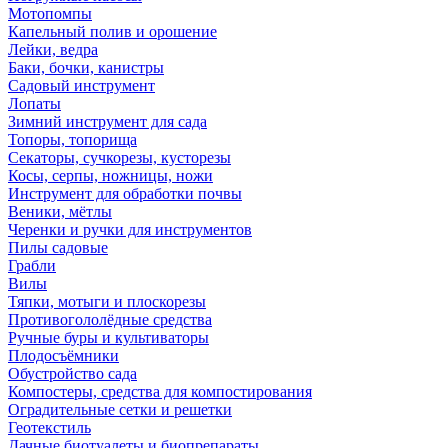
Мотопомпы
Капельный полив и орошение
Лейки, ведра
Баки, бочки, канистры
Садовый инструмент
Лопаты
Зимний инструмент для сада
Топоры, топорища
Секаторы, сучкорезы, кусторезы
Косы, серпы, ножницы, ножи
Инструмент для обработки почвы
Веники, мётлы
Черенки и ручки для инструментов
Пилы садовые
Грабли
Вилы
Тяпки, мотыги и плоскорезы
Противогололёдные средства
Ручные буры и культиваторы
Плодосъёмники
Обустройство сада
Компостеры, средства для компостирования
Оградительные сетки и решетки
Геотекстиль
Дачные биотуалеты и биопрепараты