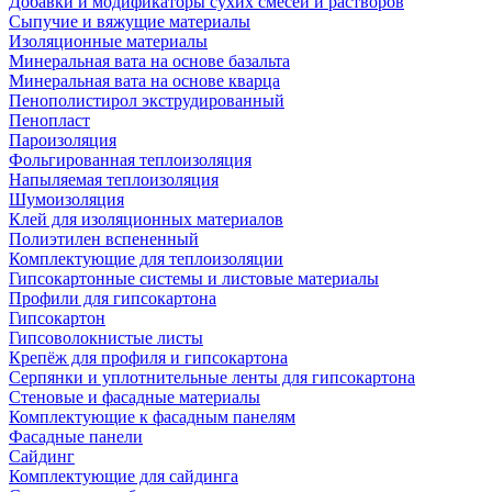
Добавки и модификаторы сухих смесей и растворов
Сыпучие и вяжущие материалы
Изоляционные материалы
Минеральная вата на основе базальта
Минеральная вата на основе кварца
Пенополистирол экструдированный
Пенопласт
Пароизоляция
Фольгированная теплоизоляция
Напыляемая теплоизоляция
Шумоизоляция
Клей для изоляционных материалов
Полиэтилен вспененный
Комплектующие для теплоизоляции
Гипсокартонные системы и листовые материалы
Профили для гипсокартона
Гипсокартон
Гипсоволокнистые листы
Крепёж для профиля и гипсокартона
Серпянки и уплотнительные ленты для гипсокартона
Стеновые и фасадные материалы
Комплектующие к фасадным панелям
Фасадные панели
Сайдинг
Комплектующие для сайдинга