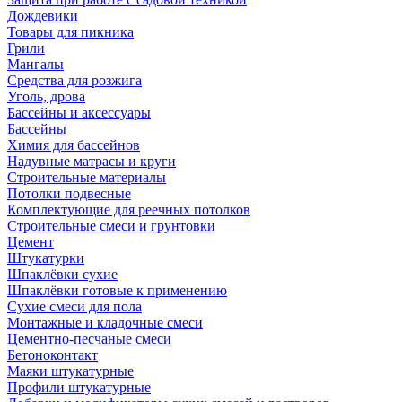
Дождевики
Товары для пикника
Грили
Мангалы
Средства для розжига
Уголь, дрова
Бассейны и аксессуары
Бассейны
Химия для бассейнов
Надувные матрасы и круги
Строительные материалы
Потолки подвесные
Комплектующие для реечных потолков
Строительные смеси и грунтовки
Цемент
Штукатурки
Шпаклёвки сухие
Шпаклёвки готовые к применению
Сухие смеси для пола
Монтажные и кладочные смеси
Цементно-песчаные смеси
Бетоноконтакт
Маяки штукатурные
Профили штукатурные