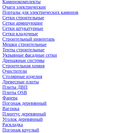
Каминокомплекты
Очаги электрические
Порталы для электрических каминов
Сетки строительные
Сетки армирующие
Сетки штукатурные
Сетки кладочные
Строительный инвентарь
Мешки строительные
Тенты строительные
Укрывные фасадные сетки
Дренажные системы
Строительная химия
Очистители
Столярные изделия
Древесные плиты
Плиты ДВП
Плиты OSB
Фанера
Погонаж деревянный
Вагонка
Плинтус деревянный
Уголок деревянный
Раскладка
Погонаж круглый