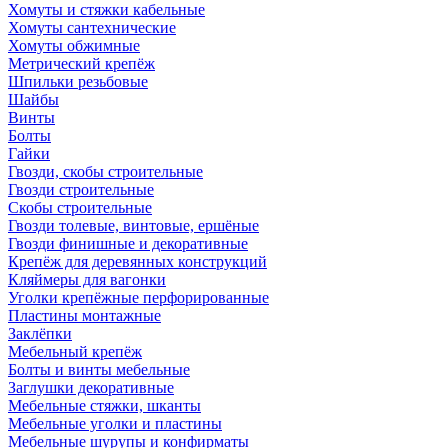
Хомуты и стяжки кабельные
Хомуты сантехнические
Хомуты обжимные
Метрический крепёж
Шпильки резьбовые
Шайбы
Винты
Болты
Гайки
Гвозди, скобы строительные
Гвозди строительные
Скобы строительные
Гвозди толевые, винтовые, ершёные
Гвозди финишные и декоративные
Крепёж для деревянных конструкций
Кляймеры для вагонки
Уголки крепёжные перфорированные
Пластины монтажные
Заклёпки
Мебельный крепёж
Болты и винты мебельные
Заглушки декоративные
Мебельные стяжки, шканты
Мебельные уголки и пластины
Мебельные шурупы и конфирматы