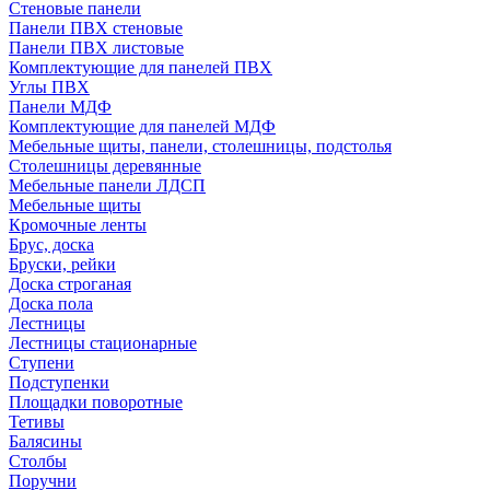
Стеновые панели
Панели ПВХ стеновые
Панели ПВХ листовые
Комплектующие для панелей ПВХ
Углы ПВХ
Панели МДФ
Комплектующие для панелей МДФ
Мебельные щиты, панели, столешницы, подстолья
Столешницы деревянные
Мебельные панели ЛДСП
Мебельные щиты
Кромочные ленты
Брус, доска
Бруски, рейки
Доска строганая
Доска пола
Лестницы
Лестницы стационарные
Ступени
Подступенки
Площадки поворотные
Тетивы
Балясины
Столбы
Поручни