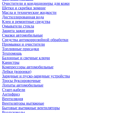
Очистители и кондиционеры для кожи
Щетки и скребки зимние
Масла и технические жидкости
Дистиллированная вода
Клеи и ремонтные средства
Омыватели стекла
Защита зажигания
Смазки автомобильные
Средства антикоррозийной обработки
Промывки и очистители
Топливные присадки
Техпомощь
Балонные и свечные ключи
Канистры
Компрессоры автомобильные
Лейки (воронки)
Зарядные и пуско-зарядные устройства
Тросы буксировочные
Лопаты автомобильные
Старт-кабели
Антифриз
Вентиляция
Вентиляторы вытяжные
Бытовые вытяжные вентиляторы
Воздуховоды