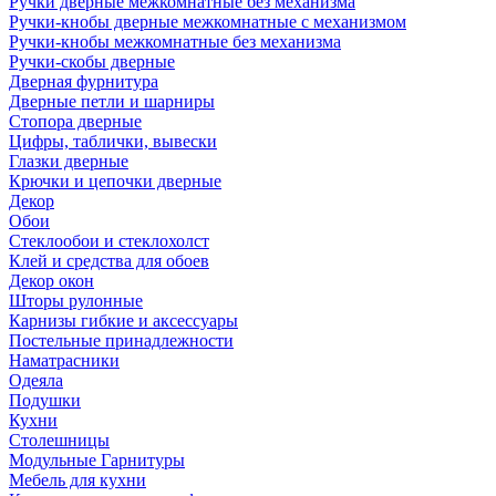
Ручки дверные межкомнатные без механизма
Ручки-кнобы дверные межкомнатные с механизмом
Ручки-кнобы межкомнатные без механизма
Ручки-скобы дверные
Дверная фурнитура
Дверные петли и шарниры
Стопора дверные
Цифры, таблички, вывески
Глазки дверные
Крючки и цепочки дверные
Декор
Обои
Стеклообои и стеклохолст
Клей и средства для обоев
Декор окон
Шторы рулонные
Карнизы гибкие и аксессуары
Постельные принадлежности
Наматрасники
Одеяла
Подушки
Кухни
Столешницы
Модульные Гарнитуры
Мебель для кухни