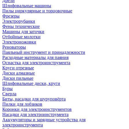
Дрели
Шлифовальные машины
Пилы циркулярные и торцовочные
Фрезеры
Электрорубанки
Фены технические
Машины для заточки
Отбойные молотки
Электроножовки
Реноваторы
Паяльный инструмент и принадлежности
Расходные материалы для паяния
Оснастка для электроинструмента
Круги отрезные
Диски алмазные
Диски пильные
Шлифовальные диски, круги
Буры
Сверла
Биты, насадки для шуруповёрта
Пилки для лобзиков
Коронки для электроинструментов
Насадки для электроинструмента
Аккумуляторы и зарядные устройства для
электроинструмента