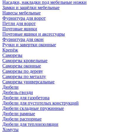
Насадки, накладки под мебельные ножки
Замки и защёлки мебельные
Навесы мебельные
Фурнитура для ворот
Петли для ворот
Почтовые ящики
Почтовые ящики и аксессуары
Фурнитура для окон
Ручки и завертки оконные
Крепёж
Саморезы
Саморезы кровельные
Саморезы оконные
Саморезы по дереву
Саморезы по металлу
Саморезы универсальные
Дюбели
Дюбель-гвозди
Дюбели для газобетона
Дюбели для пустотелых конструкций
Дюбели складные пружинные
Дюбели рамные
Дюбели распорные
Дюбели для теплоизоляции
Хомуты