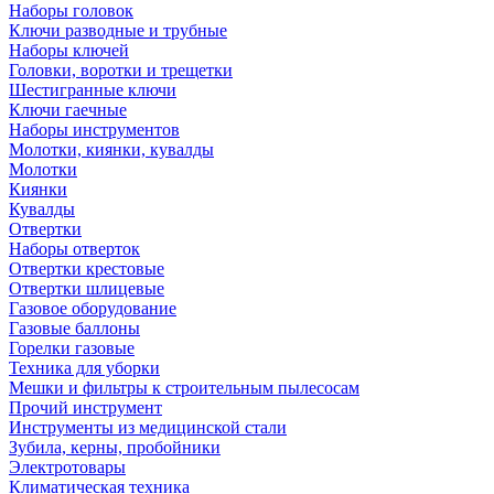
Наборы головок
Ключи разводные и трубные
Наборы ключей
Головки, воротки и трещетки
Шестигранные ключи
Ключи гаечные
Наборы инструментов
Молотки, киянки, кувалды
Молотки
Киянки
Кувалды
Отвертки
Наборы отверток
Отвертки крестовые
Отвертки шлицевые
Газовое оборудование
Газовые баллоны
Горелки газовые
Техника для уборки
Мешки и фильтры к строительным пылесосам
Прочий инструмент
Инструменты из медицинской стали
Зубила, керны, пробойники
Электротовары
Климатическая техника