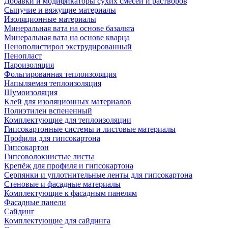
Добавки и модификаторы сухих смесей и растворов
Сыпучие и вяжущие материалы
Изоляционные материалы
Минеральная вата на основе базальта
Минеральная вата на основе кварца
Пенополистирол экструдированный
Пенопласт
Пароизоляция
Фольгированная теплоизоляция
Напыляемая теплоизоляция
Шумоизоляция
Клей для изоляционных материалов
Полиэтилен вспененный
Комплектующие для теплоизоляции
Гипсокартонные системы и листовые материалы
Профили для гипсокартона
Гипсокартон
Гипсоволокнистые листы
Крепёж для профиля и гипсокартона
Серпянки и уплотнительные ленты для гипсокартона
Стеновые и фасадные материалы
Комплектующие к фасадным панелям
Фасадные панели
Сайдинг
Комплектующие для сайдинга