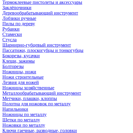
Термоклеевые пистолеты и аксессуары
Заклёпочники
Деревообрабатывающий инструмент
Лобзики ручные
Пилы по дереву
Рубанки
Стамески
Стусла
Шарнирно-губцевый инструмент
Пассатижи, плоскогубцы и тонкогубцы
Бокорезы, кусачки
Клещи, зажимы
Болторезы
Ножницы, ножи
Ножи строительные
Лезвия для ножей
Ножницы хозяйственные
Металлообрабатывающий инструмент
Метчики, плашки, клоппы
Полотна для ножовок по металлу
Напильники
Ножницы по металлу
Щетки по металлу
Ножовки по металлу
Ключи гаечные, разводные, головки