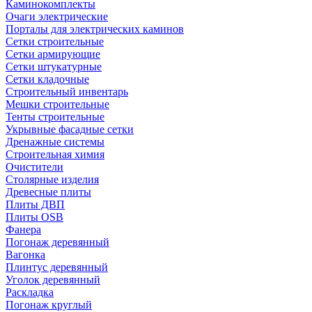
Каминокомплекты
Очаги электрические
Порталы для электрических каминов
Сетки строительные
Сетки армирующие
Сетки штукатурные
Сетки кладочные
Строительный инвентарь
Мешки строительные
Тенты строительные
Укрывные фасадные сетки
Дренажные системы
Строительная химия
Очистители
Столярные изделия
Древесные плиты
Плиты ДВП
Плиты OSB
Фанера
Погонаж деревянный
Вагонка
Плинтус деревянный
Уголок деревянный
Раскладка
Погонаж круглый