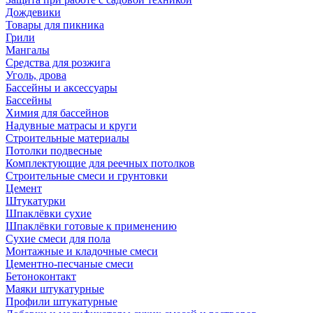
Дождевики
Товары для пикника
Грили
Мангалы
Средства для розжига
Уголь, дрова
Бассейны и аксессуары
Бассейны
Химия для бассейнов
Надувные матрасы и круги
Строительные материалы
Потолки подвесные
Комплектующие для реечных потолков
Строительные смеси и грунтовки
Цемент
Штукатурки
Шпаклёвки сухие
Шпаклёвки готовые к применению
Сухие смеси для пола
Монтажные и кладочные смеси
Цементно-песчаные смеси
Бетоноконтакт
Маяки штукатурные
Профили штукатурные