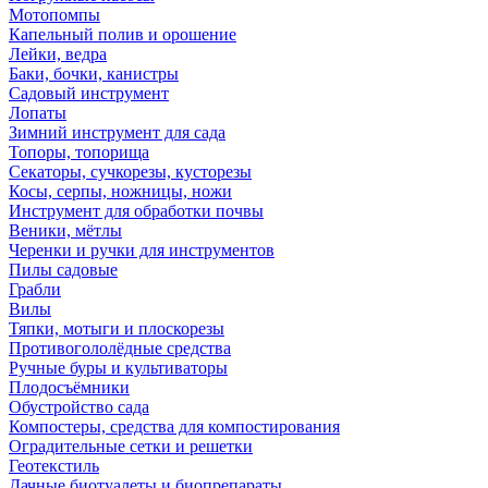
Мотопомпы
Капельный полив и орошение
Лейки, ведра
Баки, бочки, канистры
Садовый инструмент
Лопаты
Зимний инструмент для сада
Топоры, топорища
Секаторы, сучкорезы, кусторезы
Косы, серпы, ножницы, ножи
Инструмент для обработки почвы
Веники, мётлы
Черенки и ручки для инструментов
Пилы садовые
Грабли
Вилы
Тяпки, мотыги и плоскорезы
Противогололёдные средства
Ручные буры и культиваторы
Плодосъёмники
Обустройство сада
Компостеры, средства для компостирования
Оградительные сетки и решетки
Геотекстиль
Дачные биотуалеты и биопрепараты