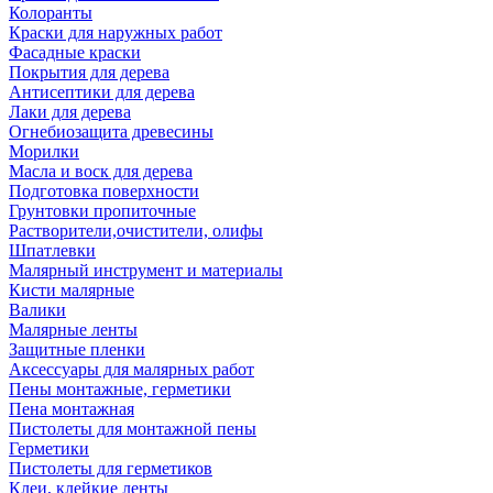
Колоранты
Краски для наружных работ
Фасадные краски
Покрытия для дерева
Антисептики для дерева
Лаки для дерева
Огнебиозащита древесины
Морилки
Масла и воск для дерева
Подготовка поверхности
Грунтовки пропиточные
Растворители,очистители, олифы
Шпатлевки
Малярный инструмент и материалы
Кисти малярные
Валики
Малярные ленты
Защитные пленки
Аксессуары для малярных работ
Пены монтажные, герметики
Пена монтажная
Пистолеты для монтажной пены
Герметики
Пистолеты для герметиков
Клеи, клейкие ленты