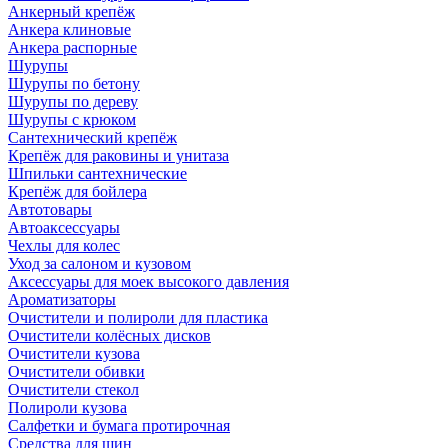
Анкерный крепёж
Анкера клиновые
Анкера распорные
Шурупы
Шурупы по бетону
Шурупы по дереву
Шурупы с крюком
Сантехнический крепёж
Крепёж для раковины и унитаза
Шпильки сантехнические
Крепёж для бойлера
Автотовары
Автоаксессуары
Чехлы для колес
Уход за салоном и кузовом
Аксессуары для моек высокого давления
Ароматизаторы
Очистители и полироли для пластика
Очистители колёсных дисков
Очистители кузова
Очистители обивки
Очистители стекол
Полироли кузова
Салфетки и бумага протирочная
Средства для шин