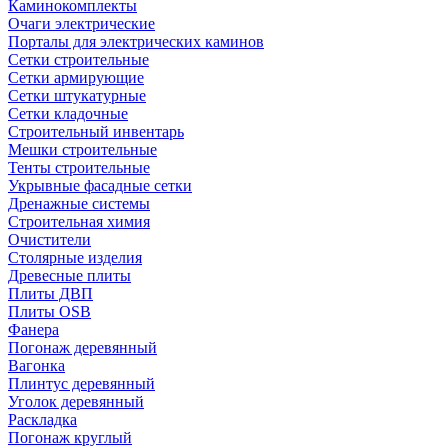
Каминокомплекты
Очаги электрические
Порталы для электрических каминов
Сетки строительные
Сетки армирующие
Сетки штукатурные
Сетки кладочные
Строительный инвентарь
Мешки строительные
Тенты строительные
Укрывные фасадные сетки
Дренажные системы
Строительная химия
Очистители
Столярные изделия
Древесные плиты
Плиты ДВП
Плиты OSB
Фанера
Погонаж деревянный
Вагонка
Плинтус деревянный
Уголок деревянный
Раскладка
Погонаж круглый