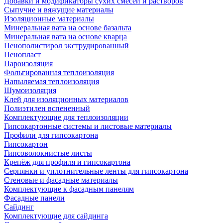
Добавки и модификаторы сухих смесей и растворов
Сыпучие и вяжущие материалы
Изоляционные материалы
Минеральная вата на основе базальта
Минеральная вата на основе кварца
Пенополистирол экструдированный
Пенопласт
Пароизоляция
Фольгированная теплоизоляция
Напыляемая теплоизоляция
Шумоизоляция
Клей для изоляционных материалов
Полиэтилен вспененный
Комплектующие для теплоизоляции
Гипсокартонные системы и листовые материалы
Профили для гипсокартона
Гипсокартон
Гипсоволокнистые листы
Крепёж для профиля и гипсокартона
Серпянки и уплотнительные ленты для гипсокартона
Стеновые и фасадные материалы
Комплектующие к фасадным панелям
Фасадные панели
Сайдинг
Комплектующие для сайдинга