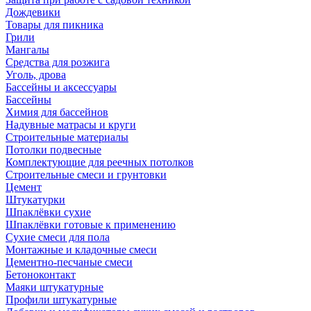
Дождевики
Товары для пикника
Грили
Мангалы
Средства для розжига
Уголь, дрова
Бассейны и аксессуары
Бассейны
Химия для бассейнов
Надувные матрасы и круги
Строительные материалы
Потолки подвесные
Комплектующие для реечных потолков
Строительные смеси и грунтовки
Цемент
Штукатурки
Шпаклёвки сухие
Шпаклёвки готовые к применению
Сухие смеси для пола
Монтажные и кладочные смеси
Цементно-песчаные смеси
Бетоноконтакт
Маяки штукатурные
Профили штукатурные