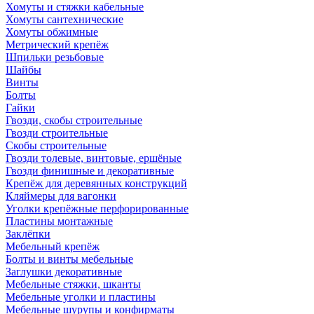
Хомуты и стяжки кабельные
Хомуты сантехнические
Хомуты обжимные
Метрический крепёж
Шпильки резьбовые
Шайбы
Винты
Болты
Гайки
Гвозди, скобы строительные
Гвозди строительные
Скобы строительные
Гвозди толевые, винтовые, ершёные
Гвозди финишные и декоративные
Крепёж для деревянных конструкций
Кляймеры для вагонки
Уголки крепёжные перфорированные
Пластины монтажные
Заклёпки
Мебельный крепёж
Болты и винты мебельные
Заглушки декоративные
Мебельные стяжки, шканты
Мебельные уголки и пластины
Мебельные шурупы и конфирматы