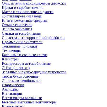
Очистители и кондиционеры для кожи
Щетки и скребки зимние
Масла и технические жидкости
Дистиллированная вода
Клеи и ремонтные средства
Омыватели стекла
Защита зажигания
Смазки автомобильные
Средства антикоррозийной обработки
Промывки и очистители
Топливные присадки
Техпомощь
Балонные и свечные ключи
Канистры
Компрессоры автомобильные
Лейки (воронки)
Зарядные и пуско-зарядные устройства
Тросы буксировочные
Лопаты автомобильные
Старт-кабели
Антифриз
Вентиляция
Вентиляторы вытяжные
Бытовые вытяжные вентиляторы
Воздуховоды