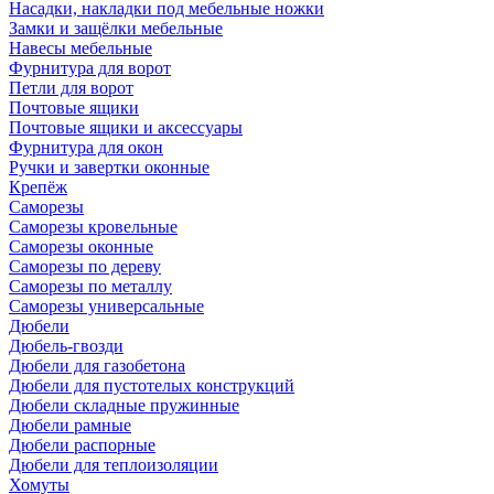
Насадки, накладки под мебельные ножки
Замки и защёлки мебельные
Навесы мебельные
Фурнитура для ворот
Петли для ворот
Почтовые ящики
Почтовые ящики и аксессуары
Фурнитура для окон
Ручки и завертки оконные
Крепёж
Саморезы
Саморезы кровельные
Саморезы оконные
Саморезы по дереву
Саморезы по металлу
Саморезы универсальные
Дюбели
Дюбель-гвозди
Дюбели для газобетона
Дюбели для пустотелых конструкций
Дюбели складные пружинные
Дюбели рамные
Дюбели распорные
Дюбели для теплоизоляции
Хомуты