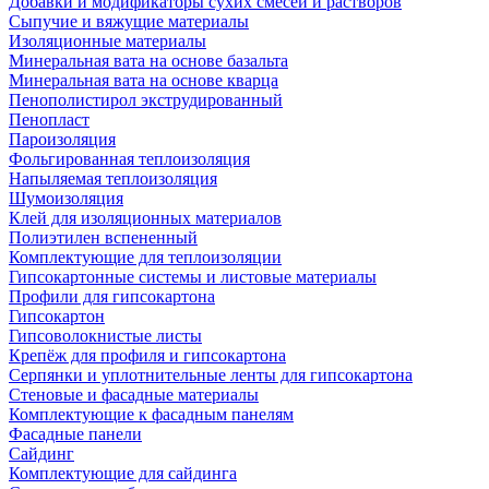
Добавки и модификаторы сухих смесей и растворов
Сыпучие и вяжущие материалы
Изоляционные материалы
Минеральная вата на основе базальта
Минеральная вата на основе кварца
Пенополистирол экструдированный
Пенопласт
Пароизоляция
Фольгированная теплоизоляция
Напыляемая теплоизоляция
Шумоизоляция
Клей для изоляционных материалов
Полиэтилен вспененный
Комплектующие для теплоизоляции
Гипсокартонные системы и листовые материалы
Профили для гипсокартона
Гипсокартон
Гипсоволокнистые листы
Крепёж для профиля и гипсокартона
Серпянки и уплотнительные ленты для гипсокартона
Стеновые и фасадные материалы
Комплектующие к фасадным панелям
Фасадные панели
Сайдинг
Комплектующие для сайдинга