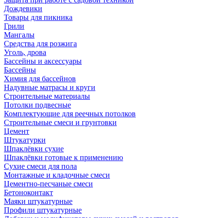
Дождевики
Товары для пикника
Грили
Мангалы
Средства для розжига
Уголь, дрова
Бассейны и аксессуары
Бассейны
Химия для бассейнов
Надувные матрасы и круги
Строительные материалы
Потолки подвесные
Комплектующие для реечных потолков
Строительные смеси и грунтовки
Цемент
Штукатурки
Шпаклёвки сухие
Шпаклёвки готовые к применению
Сухие смеси для пола
Монтажные и кладочные смеси
Цементно-песчаные смеси
Бетоноконтакт
Маяки штукатурные
Профили штукатурные