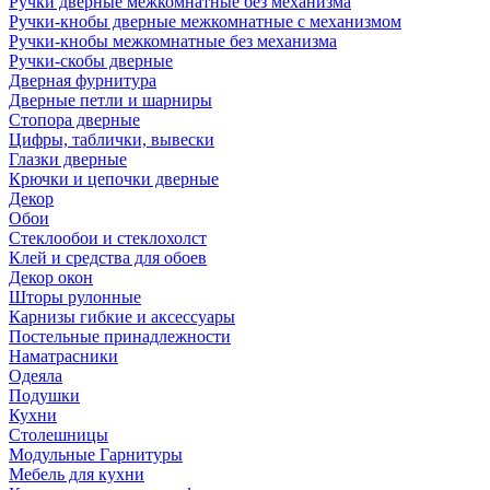
Ручки дверные межкомнатные без механизма
Ручки-кнобы дверные межкомнатные с механизмом
Ручки-кнобы межкомнатные без механизма
Ручки-скобы дверные
Дверная фурнитура
Дверные петли и шарниры
Стопора дверные
Цифры, таблички, вывески
Глазки дверные
Крючки и цепочки дверные
Декор
Обои
Стеклообои и стеклохолст
Клей и средства для обоев
Декор окон
Шторы рулонные
Карнизы гибкие и аксессуары
Постельные принадлежности
Наматрасники
Одеяла
Подушки
Кухни
Столешницы
Модульные Гарнитуры
Мебель для кухни