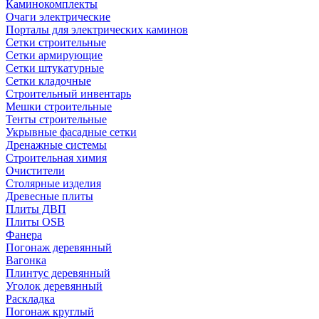
Каминокомплекты
Очаги электрические
Порталы для электрических каминов
Сетки строительные
Сетки армирующие
Сетки штукатурные
Сетки кладочные
Строительный инвентарь
Мешки строительные
Тенты строительные
Укрывные фасадные сетки
Дренажные системы
Строительная химия
Очистители
Столярные изделия
Древесные плиты
Плиты ДВП
Плиты OSB
Фанера
Погонаж деревянный
Вагонка
Плинтус деревянный
Уголок деревянный
Раскладка
Погонаж круглый