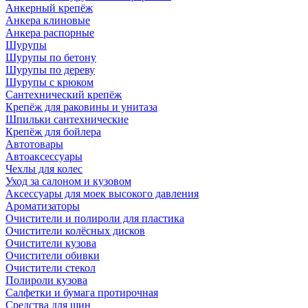
Анкерный крепёж
Анкера клиновые
Анкера распорные
Шурупы
Шурупы по бетону
Шурупы по дереву
Шурупы с крюком
Сантехнический крепёж
Крепёж для раковины и унитаза
Шпильки сантехнические
Крепёж для бойлера
Автотовары
Автоаксессуары
Чехлы для колес
Уход за салоном и кузовом
Аксессуары для моек высокого давления
Ароматизаторы
Очистители и полироли для пластика
Очистители колёсных дисков
Очистители кузова
Очистители обивки
Очистители стекол
Полироли кузова
Салфетки и бумага протирочная
Средства для шин