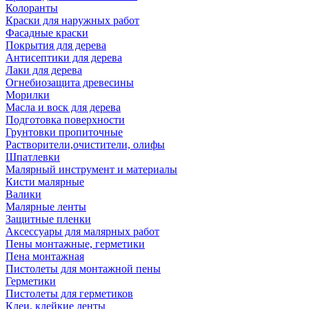
Колоранты
Краски для наружных работ
Фасадные краски
Покрытия для дерева
Антисептики для дерева
Лаки для дерева
Огнебиозащита древесины
Морилки
Масла и воск для дерева
Подготовка поверхности
Грунтовки пропиточные
Растворители,очистители, олифы
Шпатлевки
Малярный инструмент и материалы
Кисти малярные
Валики
Малярные ленты
Защитные пленки
Аксессуары для малярных работ
Пены монтажные, герметики
Пена монтажная
Пистолеты для монтажной пены
Герметики
Пистолеты для герметиков
Клеи, клейкие ленты