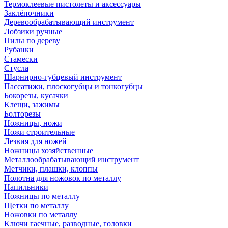
Термоклеевые пистолеты и аксессуары
Заклёпочники
Деревообрабатывающий инструмент
Лобзики ручные
Пилы по дереву
Рубанки
Стамески
Стусла
Шарнирно-губцевый инструмент
Пассатижи, плоскогубцы и тонкогубцы
Бокорезы, кусачки
Клещи, зажимы
Болторезы
Ножницы, ножи
Ножи строительные
Лезвия для ножей
Ножницы хозяйственные
Металлообрабатывающий инструмент
Метчики, плашки, клоппы
Полотна для ножовок по металлу
Напильники
Ножницы по металлу
Щетки по металлу
Ножовки по металлу
Ключи гаечные, разводные, головки