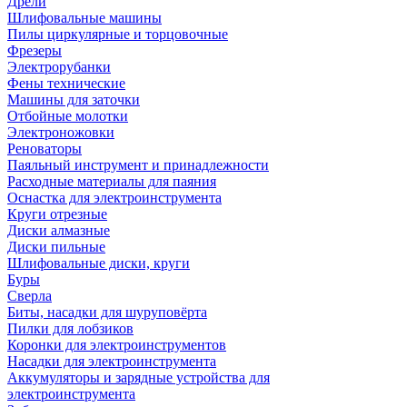
Дрели
Шлифовальные машины
Пилы циркулярные и торцовочные
Фрезеры
Электрорубанки
Фены технические
Машины для заточки
Отбойные молотки
Электроножовки
Реноваторы
Паяльный инструмент и принадлежности
Расходные материалы для паяния
Оснастка для электроинструмента
Круги отрезные
Диски алмазные
Диски пильные
Шлифовальные диски, круги
Буры
Сверла
Биты, насадки для шуруповёрта
Пилки для лобзиков
Коронки для электроинструментов
Насадки для электроинструмента
Аккумуляторы и зарядные устройства для
электроинструмента