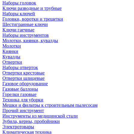
Наборы головок
Ключи разводные и трубные
Наборы ключей
Головки, воротки и трещетки
Шестигранные ключи
Ключи гаечные
Наборы инструментов
Молотки, киянки, кувалды
Молотки
Киянки
Кувалды
Отвертки
Наборы отверток
Отвертки крестовые
Отвертки шлицевые
Газовое оборудование
Газовые баллоны
Горелки газовые
Техника для уборки
Мешки и фильтры к строительным пылесосам
Прочий инструмент
Инструменты из медицинской стали
Зубила, керны, пробойники
Электротовары
Климатическая техника