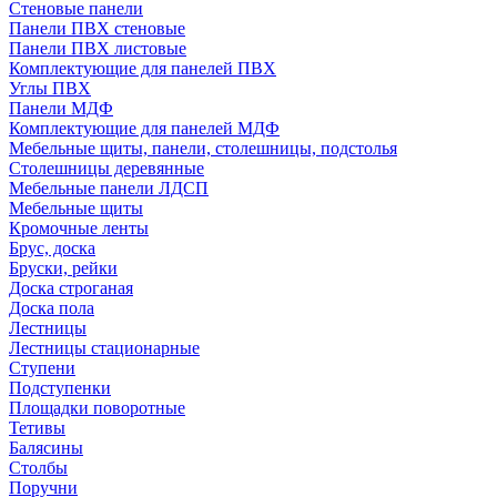
Стеновые панели
Панели ПВХ стеновые
Панели ПВХ листовые
Комплектующие для панелей ПВХ
Углы ПВХ
Панели МДФ
Комплектующие для панелей МДФ
Мебельные щиты, панели, столешницы, подстолья
Столешницы деревянные
Мебельные панели ЛДСП
Мебельные щиты
Кромочные ленты
Брус, доска
Бруски, рейки
Доска строганая
Доска пола
Лестницы
Лестницы стационарные
Ступени
Подступенки
Площадки поворотные
Тетивы
Балясины
Столбы
Поручни