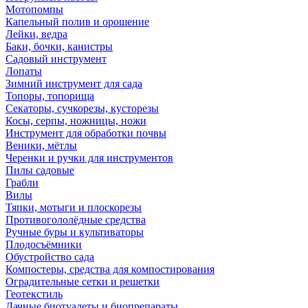
Мотопомпы
Капельный полив и орошение
Лейки, ведра
Баки, бочки, канистры
Садовый инструмент
Лопаты
Зимний инструмент для сада
Топоры, топорища
Секаторы, сучкорезы, кусторезы
Косы, серпы, ножницы, ножи
Инструмент для обработки почвы
Веники, мётлы
Черенки и ручки для инструментов
Пилы садовые
Грабли
Вилы
Тяпки, мотыги и плоскорезы
Противогололёдные средства
Ручные буры и культиваторы
Плодосъёмники
Обустройство сада
Компостеры, средства для компостирования
Оградительные сетки и решетки
Геотекстиль
Дачные биотуалеты и биопрепараты