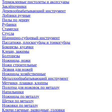
Термоклеевые пистолеты и аксессуары
Заклёпочники
Деревообрабатывающий инструмент
Лобзики ручные
Пилы по дереву
Рубанки
Стамески
Стусла
Шарнирно-губцевый инструмент
Пассатижи, плоскогубцы и тонкогубцы
Бокорезы, кусачки
Клещи, зажимы
Болторезы
Ножницы, ножи
Ножи строительные
Лезвия для ножей
Ножницы хозяйственные
Металлообрабатывающий инструмент
Метчики, плашки, клоппы
Полотна для ножовок по металлу
Напильники
Ножницы по металлу
Щетки по металлу
Ножовки по металлу
Ключи гаечные, разводные, головки