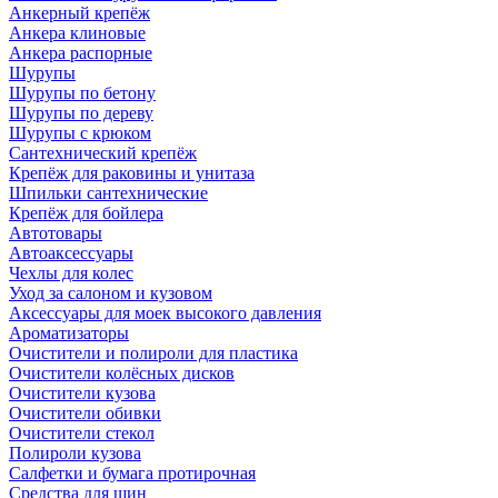
Анкерный крепёж
Анкера клиновые
Анкера распорные
Шурупы
Шурупы по бетону
Шурупы по дереву
Шурупы с крюком
Сантехнический крепёж
Крепёж для раковины и унитаза
Шпильки сантехнические
Крепёж для бойлера
Автотовары
Автоаксессуары
Чехлы для колес
Уход за салоном и кузовом
Аксессуары для моек высокого давления
Ароматизаторы
Очистители и полироли для пластика
Очистители колёсных дисков
Очистители кузова
Очистители обивки
Очистители стекол
Полироли кузова
Салфетки и бумага протирочная
Средства для шин