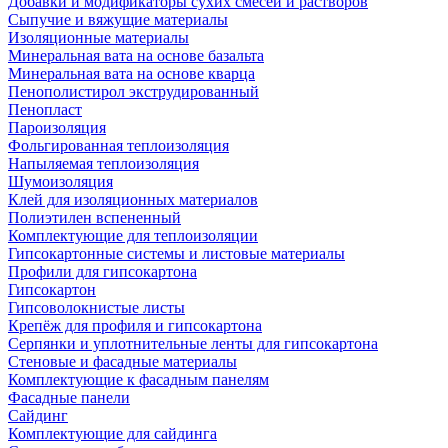
Добавки и модификаторы сухих смесей и растворов
Сыпучие и вяжущие материалы
Изоляционные материалы
Минеральная вата на основе базальта
Минеральная вата на основе кварца
Пенополистирол экструдированный
Пенопласт
Пароизоляция
Фольгированная теплоизоляция
Напыляемая теплоизоляция
Шумоизоляция
Клей для изоляционных материалов
Полиэтилен вспененный
Комплектующие для теплоизоляции
Гипсокартонные системы и листовые материалы
Профили для гипсокартона
Гипсокартон
Гипсоволокнистые листы
Крепёж для профиля и гипсокартона
Серпянки и уплотнительные ленты для гипсокартона
Стеновые и фасадные материалы
Комплектующие к фасадным панелям
Фасадные панели
Сайдинг
Комплектующие для сайдинга