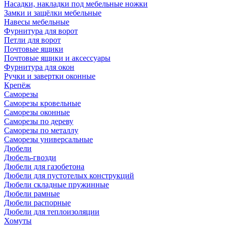
Насадки, накладки под мебельные ножки
Замки и защёлки мебельные
Навесы мебельные
Фурнитура для ворот
Петли для ворот
Почтовые ящики
Почтовые ящики и аксессуары
Фурнитура для окон
Ручки и завертки оконные
Крепёж
Саморезы
Саморезы кровельные
Саморезы оконные
Саморезы по дереву
Саморезы по металлу
Саморезы универсальные
Дюбели
Дюбель-гвозди
Дюбели для газобетона
Дюбели для пустотелых конструкций
Дюбели складные пружинные
Дюбели рамные
Дюбели распорные
Дюбели для теплоизоляции
Хомуты