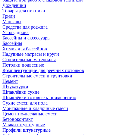
Дождевики
Товары для пикника
Грили
Мангалы
Средства для розжига
Уголь, дрова
Бассейны и аксессуары
Бассейны
Химия для бассейнов
Надувные матрасы и круги
Строительные материалы
Потолки подвесные
Комплектующие для реечных потолков
Строительные смеси и грунтовки
Цемент
Штукатурки
Шпаклёвки сухие
Шпаклёвки готовые к применению
Сухие смеси для пола
Монтажные и кладочные смеси
Цементно-песчаные смеси
Бетоноконтакт
Маяки штукатурные
Профили штукатурные