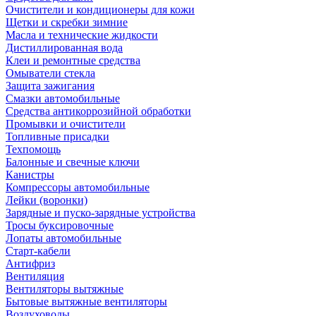
Очистители и кондиционеры для кожи
Щетки и скребки зимние
Масла и технические жидкости
Дистиллированная вода
Клеи и ремонтные средства
Омыватели стекла
Защита зажигания
Смазки автомобильные
Средства антикоррозийной обработки
Промывки и очистители
Топливные присадки
Техпомощь
Балонные и свечные ключи
Канистры
Компрессоры автомобильные
Лейки (воронки)
Зарядные и пуско-зарядные устройства
Тросы буксировочные
Лопаты автомобильные
Старт-кабели
Антифриз
Вентиляция
Вентиляторы вытяжные
Бытовые вытяжные вентиляторы
Воздуховоды