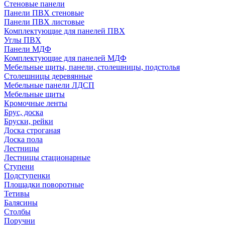
Стеновые панели
Панели ПВХ стеновые
Панели ПВХ листовые
Комплектующие для панелей ПВХ
Углы ПВХ
Панели МДФ
Комплектующие для панелей МДФ
Мебельные щиты, панели, столешницы, подстолья
Столешницы деревянные
Мебельные панели ЛДСП
Мебельные щиты
Кромочные ленты
Брус, доска
Бруски, рейки
Доска строганая
Доска пола
Лестницы
Лестницы стационарные
Ступени
Подступенки
Площадки поворотные
Тетивы
Балясины
Столбы
Поручни