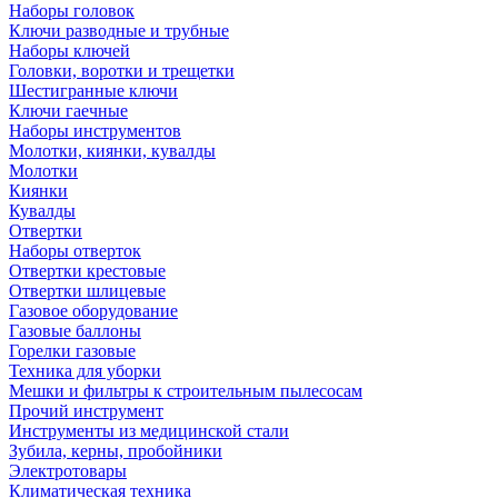
Наборы головок
Ключи разводные и трубные
Наборы ключей
Головки, воротки и трещетки
Шестигранные ключи
Ключи гаечные
Наборы инструментов
Молотки, киянки, кувалды
Молотки
Киянки
Кувалды
Отвертки
Наборы отверток
Отвертки крестовые
Отвертки шлицевые
Газовое оборудование
Газовые баллоны
Горелки газовые
Техника для уборки
Мешки и фильтры к строительным пылесосам
Прочий инструмент
Инструменты из медицинской стали
Зубила, керны, пробойники
Электротовары
Климатическая техника