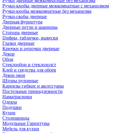
Ручки дверные межкомнатные без механизма
Ручки-кнобы дверные межкомнатные с механизмом
Ручки-кнобы межкомнатные без механизма
Ручки-скобы дверные
Дверная фурнитура
Дверные петли и шарниры
Стопора дверные
Цифры, таблички, вывески
Глазки дверные
Крючки и цепочки дверные
Декор
Обои
Стеклообои и стеклохолст
Клей и средства для обоев
Декор окон
Шторы рулонные
Карнизы гибкие и аксессуары
Постельные принадлежности
Наматрасники
Одеяла
Подушки
Кухни
Столешницы
Модульные Гарнитуры
Мебель для кухни