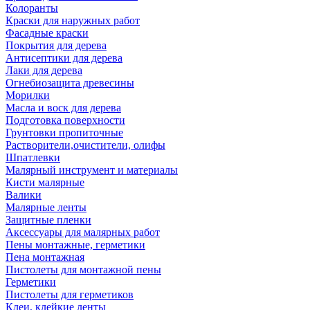
Колоранты
Краски для наружных работ
Фасадные краски
Покрытия для дерева
Антисептики для дерева
Лаки для дерева
Огнебиозащита древесины
Морилки
Масла и воск для дерева
Подготовка поверхности
Грунтовки пропиточные
Растворители,очистители, олифы
Шпатлевки
Малярный инструмент и материалы
Кисти малярные
Валики
Малярные ленты
Защитные пленки
Аксессуары для малярных работ
Пены монтажные, герметики
Пена монтажная
Пистолеты для монтажной пены
Герметики
Пистолеты для герметиков
Клеи, клейкие ленты