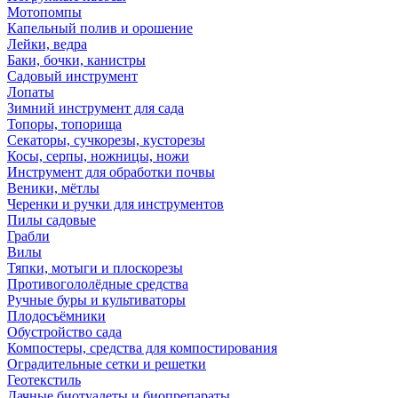
Мотопомпы
Капельный полив и орошение
Лейки, ведра
Баки, бочки, канистры
Садовый инструмент
Лопаты
Зимний инструмент для сада
Топоры, топорища
Секаторы, сучкорезы, кусторезы
Косы, серпы, ножницы, ножи
Инструмент для обработки почвы
Веники, мётлы
Черенки и ручки для инструментов
Пилы садовые
Грабли
Вилы
Тяпки, мотыги и плоскорезы
Противогололёдные средства
Ручные буры и культиваторы
Плодосъёмники
Обустройство сада
Компостеры, средства для компостирования
Оградительные сетки и решетки
Геотекстиль
Дачные биотуалеты и биопрепараты