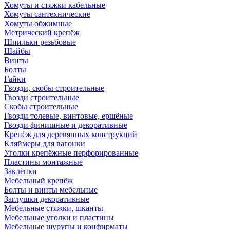
Хомуты и стяжки кабельные
Хомуты сантехнические
Хомуты обжимные
Метрический крепёж
Шпильки резьбовые
Шайбы
Винты
Болты
Гайки
Гвозди, скобы строительные
Гвозди строительные
Скобы строительные
Гвозди толевые, винтовые, ершёные
Гвозди финишные и декоративные
Крепёж для деревянных конструкций
Кляймеры для вагонки
Уголки крепёжные перфорированные
Пластины монтажные
Заклёпки
Мебельный крепёж
Болты и винты мебельные
Заглушки декоративные
Мебельные стяжки, шканты
Мебельные уголки и пластины
Мебельные шурупы и конфирматы