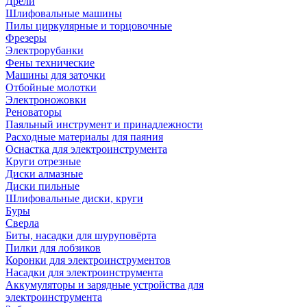
Дрели
Шлифовальные машины
Пилы циркулярные и торцовочные
Фрезеры
Электрорубанки
Фены технические
Машины для заточки
Отбойные молотки
Электроножовки
Реноваторы
Паяльный инструмент и принадлежности
Расходные материалы для паяния
Оснастка для электроинструмента
Круги отрезные
Диски алмазные
Диски пильные
Шлифовальные диски, круги
Буры
Сверла
Биты, насадки для шуруповёрта
Пилки для лобзиков
Коронки для электроинструментов
Насадки для электроинструмента
Аккумуляторы и зарядные устройства для
электроинструмента