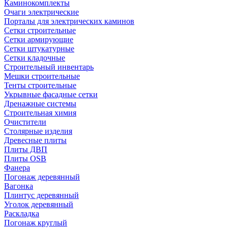
Каминокомплекты
Очаги электрические
Порталы для электрических каминов
Сетки строительные
Сетки армирующие
Сетки штукатурные
Сетки кладочные
Строительный инвентарь
Мешки строительные
Тенты строительные
Укрывные фасадные сетки
Дренажные системы
Строительная химия
Очистители
Столярные изделия
Древесные плиты
Плиты ДВП
Плиты OSB
Фанера
Погонаж деревянный
Вагонка
Плинтус деревянный
Уголок деревянный
Раскладка
Погонаж круглый