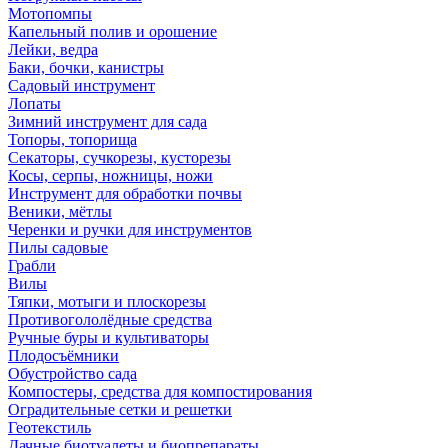
Мотопомпы
Капельный полив и орошение
Лейки, ведра
Баки, бочки, канистры
Садовый инструмент
Лопаты
Зимний инструмент для сада
Топоры, топорища
Секаторы, сучкорезы, кусторезы
Косы, серпы, ножницы, ножи
Инструмент для обработки почвы
Веники, мётлы
Черенки и ручки для инструментов
Пилы садовые
Грабли
Вилы
Тяпки, мотыги и плоскорезы
Противогололёдные средства
Ручные буры и культиваторы
Плодосъёмники
Обустройство сада
Компостеры, средства для компостирования
Оградительные сетки и решетки
Геотекстиль
Дачные биотуалеты и биопрепараты