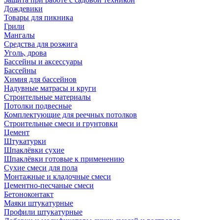
Дождевики
Товары для пикника
Грили
Мангалы
Средства для розжига
Уголь, дрова
Бассейны и аксессуары
Бассейны
Химия для бассейнов
Надувные матрасы и круги
Строительные материалы
Потолки подвесные
Комплектующие для реечных потолков
Строительные смеси и грунтовки
Цемент
Штукатурки
Шпаклёвки сухие
Шпаклёвки готовые к применению
Сухие смеси для пола
Монтажные и кладочные смеси
Цементно-песчаные смеси
Бетоноконтакт
Маяки штукатурные
Профили штукатурные