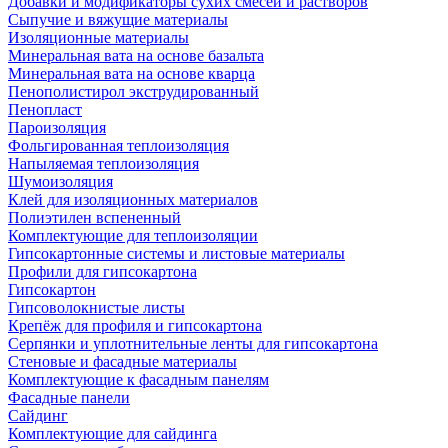
Добавки и модификаторы сухих смесей и растворов
Сыпучие и вяжущие материалы
Изоляционные материалы
Минеральная вата на основе базальта
Минеральная вата на основе кварца
Пенополистирол экструдированный
Пенопласт
Пароизоляция
Фольгированная теплоизоляция
Напыляемая теплоизоляция
Шумоизоляция
Клей для изоляционных материалов
Полиэтилен вспененный
Комплектующие для теплоизоляции
Гипсокартонные системы и листовые материалы
Профили для гипсокартона
Гипсокартон
Гипсоволокнистые листы
Крепёж для профиля и гипсокартона
Серпянки и уплотнительные ленты для гипсокартона
Стеновые и фасадные материалы
Комплектующие к фасадным панелям
Фасадные панели
Сайдинг
Комплектующие для сайдинга