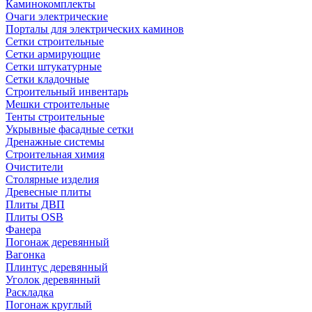
Каминокомплекты
Очаги электрические
Порталы для электрических каминов
Сетки строительные
Сетки армирующие
Сетки штукатурные
Сетки кладочные
Строительный инвентарь
Мешки строительные
Тенты строительные
Укрывные фасадные сетки
Дренажные системы
Строительная химия
Очистители
Столярные изделия
Древесные плиты
Плиты ДВП
Плиты OSB
Фанера
Погонаж деревянный
Вагонка
Плинтус деревянный
Уголок деревянный
Раскладка
Погонаж круглый