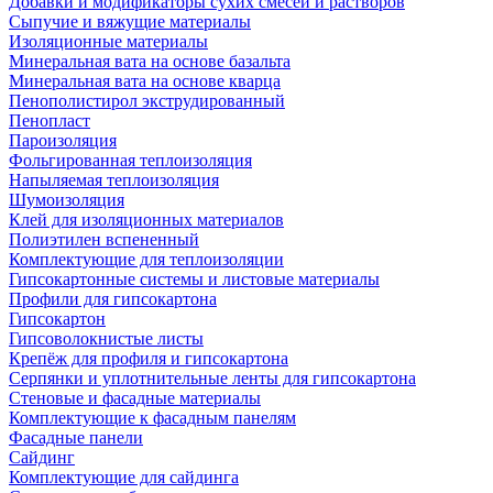
Добавки и модификаторы сухих смесей и растворов
Сыпучие и вяжущие материалы
Изоляционные материалы
Минеральная вата на основе базальта
Минеральная вата на основе кварца
Пенополистирол экструдированный
Пенопласт
Пароизоляция
Фольгированная теплоизоляция
Напыляемая теплоизоляция
Шумоизоляция
Клей для изоляционных материалов
Полиэтилен вспененный
Комплектующие для теплоизоляции
Гипсокартонные системы и листовые материалы
Профили для гипсокартона
Гипсокартон
Гипсоволокнистые листы
Крепёж для профиля и гипсокартона
Серпянки и уплотнительные ленты для гипсокартона
Стеновые и фасадные материалы
Комплектующие к фасадным панелям
Фасадные панели
Сайдинг
Комплектующие для сайдинга