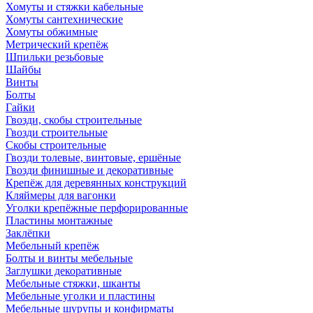
Хомуты и стяжки кабельные
Хомуты сантехнические
Хомуты обжимные
Метрический крепёж
Шпильки резьбовые
Шайбы
Винты
Болты
Гайки
Гвозди, скобы строительные
Гвозди строительные
Скобы строительные
Гвозди толевые, винтовые, ершёные
Гвозди финишные и декоративные
Крепёж для деревянных конструкций
Кляймеры для вагонки
Уголки крепёжные перфорированные
Пластины монтажные
Заклёпки
Мебельный крепёж
Болты и винты мебельные
Заглушки декоративные
Мебельные стяжки, шканты
Мебельные уголки и пластины
Мебельные шурупы и конфирматы