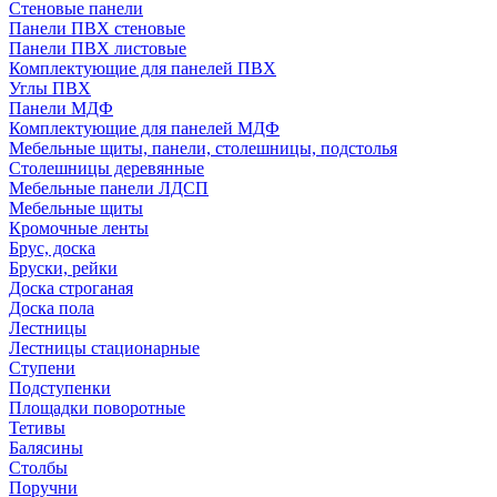
Стеновые панели
Панели ПВХ стеновые
Панели ПВХ листовые
Комплектующие для панелей ПВХ
Углы ПВХ
Панели МДФ
Комплектующие для панелей МДФ
Мебельные щиты, панели, столешницы, подстолья
Столешницы деревянные
Мебельные панели ЛДСП
Мебельные щиты
Кромочные ленты
Брус, доска
Бруски, рейки
Доска строганая
Доска пола
Лестницы
Лестницы стационарные
Ступени
Подступенки
Площадки поворотные
Тетивы
Балясины
Столбы
Поручни