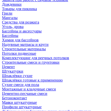
Дождевики
Товары для пикника
Грили
Мангалы
Средства для розжига
Уголь, дрова
Бассейны и аксессуары
Бассейны
Химия для бассейнов
Надувные матрасы и круги
Строительные материалы
Потолки подвесные
Комплектующие для реечных потолков
Строительные смеси и грунтовки
Цемент
Штукатурки
Шпаклёвки сухие
Шпаклёвки готовые к применению
Сухие смеси для пола
Монтажные и кладочные смеси
Цементно-песчаные смеси
Бетоноконтакт
Маяки штукатурные
Профили штукатурные