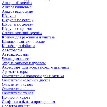
Анкерный крепёж
Анкера клиновые
Анкера распорные
Шурупы
Шурупы по бетону
Шурупы по дереву
Шурупы с крюком
Сантехнический крепёж
Крепёж для раковины и унитаза
Шпильки сантехнические
Крепёж для бойлера
Автотовары
Автоаксессуары
Чехлы для колес
Уход за салоном и кузовом
Аксессуары для моек высокого давления
Ароматизаторы
Очистители и полироли для пластика
Очистители колёсных дисков
Очистители кузова
Очистители обивки
Очистители стекол
Полироли кузова
Салфетки и бумага протирочная
Средства для шин