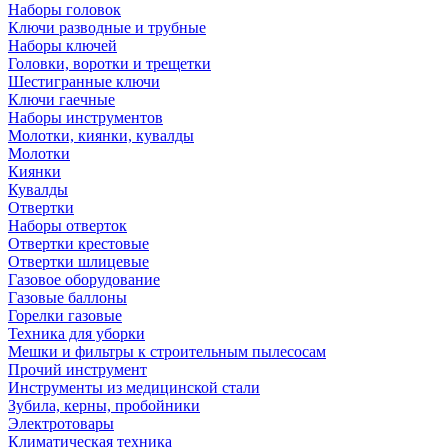
Наборы головок
Ключи разводные и трубные
Наборы ключей
Головки, воротки и трещетки
Шестигранные ключи
Ключи гаечные
Наборы инструментов
Молотки, киянки, кувалды
Молотки
Киянки
Кувалды
Отвертки
Наборы отверток
Отвертки крестовые
Отвертки шлицевые
Газовое оборудование
Газовые баллоны
Горелки газовые
Техника для уборки
Мешки и фильтры к строительным пылесосам
Прочий инструмент
Инструменты из медицинской стали
Зубила, керны, пробойники
Электротовары
Климатическая техника