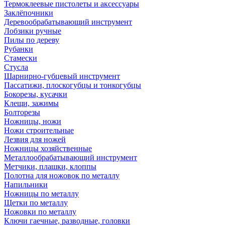
Термоклеевые пистолеты и аксессуары
Заклёпочники
Деревообрабатывающий инструмент
Лобзики ручные
Пилы по дереву
Рубанки
Стамески
Стусла
Шарнирно-губцевый инструмент
Пассатижи, плоскогубцы и тонкогубцы
Бокорезы, кусачки
Клещи, зажимы
Болторезы
Ножницы, ножи
Ножи строительные
Лезвия для ножей
Ножницы хозяйственные
Металлообрабатывающий инструмент
Метчики, плашки, клоппы
Полотна для ножовок по металлу
Напильники
Ножницы по металлу
Щетки по металлу
Ножовки по металлу
Ключи гаечные, разводные, головки