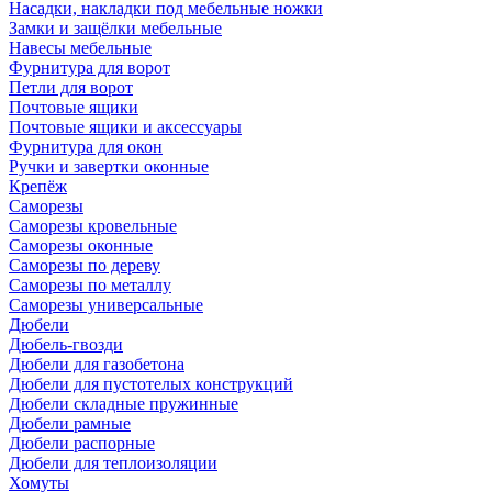
Насадки, накладки под мебельные ножки
Замки и защёлки мебельные
Навесы мебельные
Фурнитура для ворот
Петли для ворот
Почтовые ящики
Почтовые ящики и аксессуары
Фурнитура для окон
Ручки и завертки оконные
Крепёж
Саморезы
Саморезы кровельные
Саморезы оконные
Саморезы по дереву
Саморезы по металлу
Саморезы универсальные
Дюбели
Дюбель-гвозди
Дюбели для газобетона
Дюбели для пустотелых конструкций
Дюбели складные пружинные
Дюбели рамные
Дюбели распорные
Дюбели для теплоизоляции
Хомуты