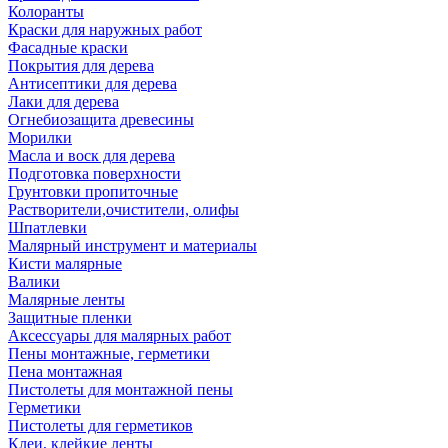
Колоранты
Краски для наружных работ
Фасадные краски
Покрытия для дерева
Антисептики для дерева
Лаки для дерева
Огнебиозащита древесины
Морилки
Масла и воск для дерева
Подготовка поверхности
Грунтовки пропиточные
Растворители,очистители, олифы
Шпатлевки
Малярный инструмент и материалы
Кисти малярные
Валики
Малярные ленты
Защитные пленки
Аксессуары для малярных работ
Пены монтажные, герметики
Пена монтажная
Пистолеты для монтажной пены
Герметики
Пистолеты для герметиков
Клеи, клейкие ленты