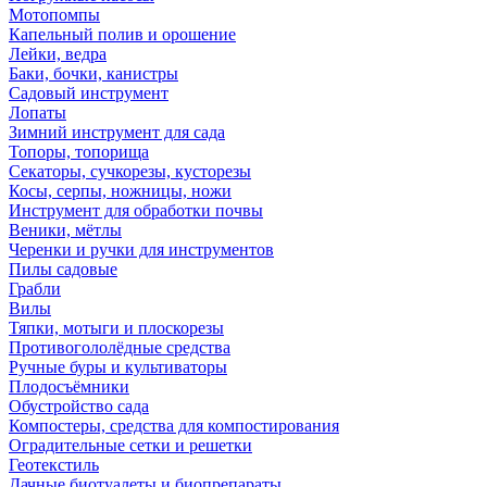
Мотопомпы
Капельный полив и орошение
Лейки, ведра
Баки, бочки, канистры
Садовый инструмент
Лопаты
Зимний инструмент для сада
Топоры, топорища
Секаторы, сучкорезы, кусторезы
Косы, серпы, ножницы, ножи
Инструмент для обработки почвы
Веники, мётлы
Черенки и ручки для инструментов
Пилы садовые
Грабли
Вилы
Тяпки, мотыги и плоскорезы
Противогололёдные средства
Ручные буры и культиваторы
Плодосъёмники
Обустройство сада
Компостеры, средства для компостирования
Оградительные сетки и решетки
Геотекстиль
Дачные биотуалеты и биопрепараты