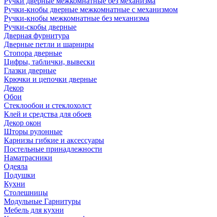
Ручки дверные межкомнатные без механизма
Ручки-кнобы дверные межкомнатные с механизмом
Ручки-кнобы межкомнатные без механизма
Ручки-скобы дверные
Дверная фурнитура
Дверные петли и шарниры
Стопора дверные
Цифры, таблички, вывески
Глазки дверные
Крючки и цепочки дверные
Декор
Обои
Стеклообои и стеклохолст
Клей и средства для обоев
Декор окон
Шторы рулонные
Карнизы гибкие и аксессуары
Постельные принадлежности
Наматрасники
Одеяла
Подушки
Кухни
Столешницы
Модульные Гарнитуры
Мебель для кухни