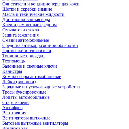
Очистители и кондиционеры для кожи
Щетки и скребки зимние
Масла и технические жидкости
Дистиллированная вода
Клеи и ремонтные средства
Омыватели стекла
Защита зажигания
Смазки автомобильные
Средства антикоррозийной обработки
Промывки и очистители
Топливные присадки
Техпомощь
Балонные и свечные ключи
Канистры
Компрессоры автомобильные
Лейки (воронки)
Зарядные и пуско-зарядные устройства
Тросы буксировочные
Лопаты автомобильные
Старт-кабели
Антифриз
Вентиляция
Вентиляторы вытяжные
Бытовые вытяжные вентиляторы
Воздуховоды