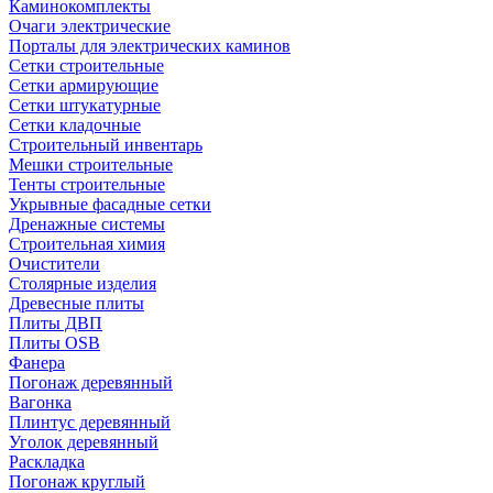
Каминокомплекты
Очаги электрические
Порталы для электрических каминов
Сетки строительные
Сетки армирующие
Сетки штукатурные
Сетки кладочные
Строительный инвентарь
Мешки строительные
Тенты строительные
Укрывные фасадные сетки
Дренажные системы
Строительная химия
Очистители
Столярные изделия
Древесные плиты
Плиты ДВП
Плиты OSB
Фанера
Погонаж деревянный
Вагонка
Плинтус деревянный
Уголок деревянный
Раскладка
Погонаж круглый