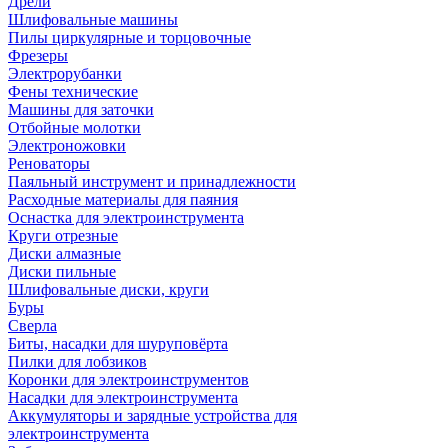
Дрели
Шлифовальные машины
Пилы циркулярные и торцовочные
Фрезеры
Электрорубанки
Фены технические
Машины для заточки
Отбойные молотки
Электроножовки
Реноваторы
Паяльный инструмент и принадлежности
Расходные материалы для паяния
Оснастка для электроинструмента
Круги отрезные
Диски алмазные
Диски пильные
Шлифовальные диски, круги
Буры
Сверла
Биты, насадки для шуруповёрта
Пилки для лобзиков
Коронки для электроинструментов
Насадки для электроинструмента
Аккумуляторы и зарядные устройства для
электроинструмента