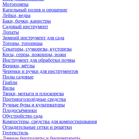
Мотопомпы
Капельный полив и орошение
Лейки, ведра
Баки, бочки, канистры
Садовый инструмент
Лопаты
Зимний инструмент для сада
Топоры, топорища
Секаторы, сучкорезы, кусторезы
Косы, серпы, ножницы, ножи
Инструмент для обработки почвы
Веники, мётлы
Черенки и ручки для инструментов
Пилы садовые
Грабли
Вилы
Тяпки, мотыги и плоскорезы
Противогололёдные средства
Ручные буры и культиваторы
Плодосъёмники
Обустройство сада
Компостеры, средства для компостирования
Оградительные сетки и решетки
Геотекстиль
Дачные биотуалеты и биопрепараты