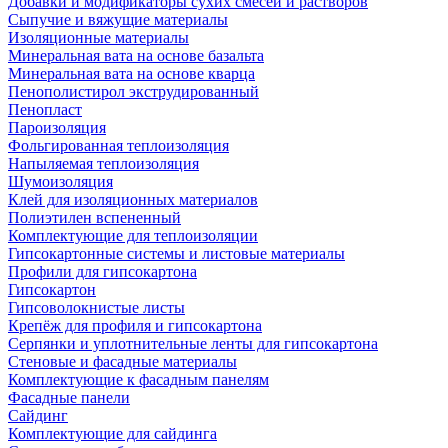
Добавки и модификаторы сухих смесей и растворов
Сыпучие и вяжущие материалы
Изоляционные материалы
Минеральная вата на основе базальта
Минеральная вата на основе кварца
Пенополистирол экструдированный
Пенопласт
Пароизоляция
Фольгированная теплоизоляция
Напыляемая теплоизоляция
Шумоизоляция
Клей для изоляционных материалов
Полиэтилен вспененный
Комплектующие для теплоизоляции
Гипсокартонные системы и листовые материалы
Профили для гипсокартона
Гипсокартон
Гипсоволокнистые листы
Крепёж для профиля и гипсокартона
Серпянки и уплотнительные ленты для гипсокартона
Стеновые и фасадные материалы
Комплектующие к фасадным панелям
Фасадные панели
Сайдинг
Комплектующие для сайдинга