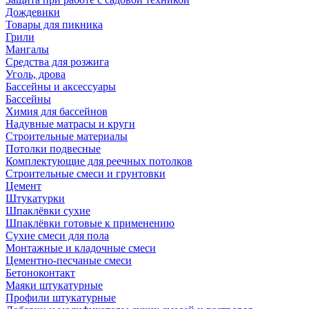
Дождевики
Товары для пикника
Грили
Мангалы
Средства для розжига
Уголь, дрова
Бассейны и аксессуары
Бассейны
Химия для бассейнов
Надувные матрасы и круги
Строительные материалы
Потолки подвесные
Комплектующие для реечных потолков
Строительные смеси и грунтовки
Цемент
Штукатурки
Шпаклёвки сухие
Шпаклёвки готовые к применению
Сухие смеси для пола
Монтажные и кладочные смеси
Цементно-песчаные смеси
Бетоноконтакт
Маяки штукатурные
Профили штукатурные