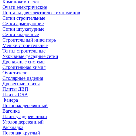
Каминокомплекты
Очаги электрические
Порталы для электрических каминов
Сетки строительные
Сетки армирующие
Сетки штукатурные
Сетки кладочные
Строительный инвентарь
Мешки строительные
Тенты строительные
Укрывные фасадные сетки
Дренажные системы
Строительная химия
Очистители
Столярные изделия
Древесные плиты
Плиты ДВП
Плиты OSB
Фанера
Погонаж деревянный
Вагонка
Плинтус деревянный
Уголок деревянный
Раскладка
Погонаж круглый