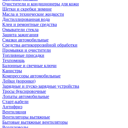
Очистители и кондиционеры для кожи
Щетки и скребки зимние
Масла и технические жидкости
Дистиллированная вода
Клеи и ремонтные средства
Омыватели стекла
Защита зажигания
Смазки автомобильные
Средства антикоррозийной обработки
Промывки и очистители
Топливные присадки
Техпомощь
Балонные и свечные ключи
Канистры
Компрессоры автомобильные
Лейки (воронки)
Зарядные и пуско-зарядные устройства
Тросы буксировочные
Лопаты автомобильные
Старт-кабели
Антифриз
Вентиляция
Вентиляторы вытяжные
Бытовые вытяжные вентиляторы
Воздуховоды