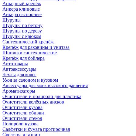
Анкерный крепёж
Анкера клиновые
Анкера распорные
Шурупы
Шурупы по бетону
Шурупы по дереву
Шурупы с крюком
Сантехнический крепёж
Крепёж для раковины и унитаза
Шпильки сантехнические
Крепёж для бойлера
Автотовары
Автоаксессуары
Чехлы для колес
Уход за салоном и кузовом
Аксессуары для моек высокого давления
Ароматизаторы
Очистители и полироли для пластика
Очистители колёсных дисков
Очистители кузова
Очистители обивки
Очистители стекол
Полироли кузова
Салфетки и бумага протирочная
Средства для шин