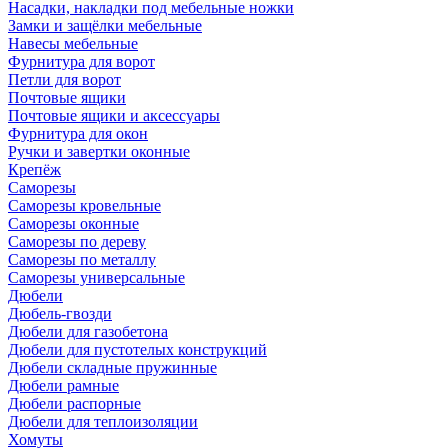
Насадки, накладки под мебельные ножки
Замки и защёлки мебельные
Навесы мебельные
Фурнитура для ворот
Петли для ворот
Почтовые ящики
Почтовые ящики и аксессуары
Фурнитура для окон
Ручки и завертки оконные
Крепёж
Саморезы
Саморезы кровельные
Саморезы оконные
Саморезы по дереву
Саморезы по металлу
Саморезы универсальные
Дюбели
Дюбель-гвозди
Дюбели для газобетона
Дюбели для пустотелых конструкций
Дюбели складные пружинные
Дюбели рамные
Дюбели распорные
Дюбели для теплоизоляции
Хомуты