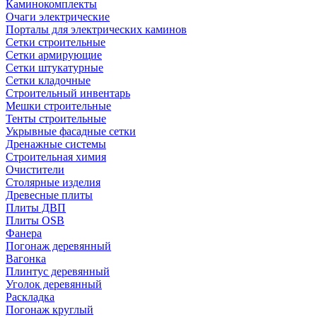
Каминокомплекты
Очаги электрические
Порталы для электрических каминов
Сетки строительные
Сетки армирующие
Сетки штукатурные
Сетки кладочные
Строительный инвентарь
Мешки строительные
Тенты строительные
Укрывные фасадные сетки
Дренажные системы
Строительная химия
Очистители
Столярные изделия
Древесные плиты
Плиты ДВП
Плиты OSB
Фанера
Погонаж деревянный
Вагонка
Плинтус деревянный
Уголок деревянный
Раскладка
Погонаж круглый