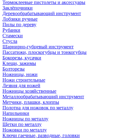
Термоклеевые пистолеты и аксессуары
Заклёпочники
Деревообрабатывающий инструмент
Лобзики ручные
Пилы по дереву
Рубанки
Стамески
Стусла
Шарнирно-губцевый инструмент
Пассатижи, плоскогубцы и тонкогубцы
Бокорезы, кусачки
Клещи, зажимы
Болторезы
Ножницы, ножи
Ножи строительные
Лезвия для ножей
Ножницы хозяйственные
Металлообрабатывающий инструмент
Метчики, плашки, клоппы
Полотна для ножовок по металлу
Напильники
Ножницы по металлу
Щетки по металлу
Ножовки по металлу
Ключи гаечные, разводные, головки