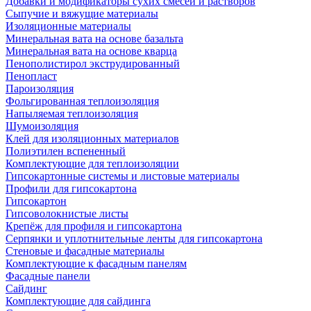
Добавки и модификаторы сухих смесей и растворов
Сыпучие и вяжущие материалы
Изоляционные материалы
Минеральная вата на основе базальта
Минеральная вата на основе кварца
Пенополистирол экструдированный
Пенопласт
Пароизоляция
Фольгированная теплоизоляция
Напыляемая теплоизоляция
Шумоизоляция
Клей для изоляционных материалов
Полиэтилен вспененный
Комплектующие для теплоизоляции
Гипсокартонные системы и листовые материалы
Профили для гипсокартона
Гипсокартон
Гипсоволокнистые листы
Крепёж для профиля и гипсокартона
Серпянки и уплотнительные ленты для гипсокартона
Стеновые и фасадные материалы
Комплектующие к фасадным панелям
Фасадные панели
Сайдинг
Комплектующие для сайдинга