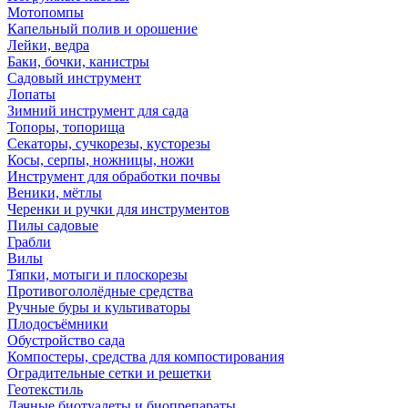
Мотопомпы
Капельный полив и орошение
Лейки, ведра
Баки, бочки, канистры
Садовый инструмент
Лопаты
Зимний инструмент для сада
Топоры, топорища
Секаторы, сучкорезы, кусторезы
Косы, серпы, ножницы, ножи
Инструмент для обработки почвы
Веники, мётлы
Черенки и ручки для инструментов
Пилы садовые
Грабли
Вилы
Тяпки, мотыги и плоскорезы
Противогололёдные средства
Ручные буры и культиваторы
Плодосъёмники
Обустройство сада
Компостеры, средства для компостирования
Оградительные сетки и решетки
Геотекстиль
Дачные биотуалеты и биопрепараты