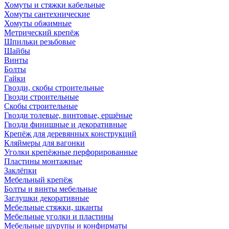
Хомуты и стяжки кабельные
Хомуты сантехнические
Хомуты обжимные
Метрический крепёж
Шпильки резьбовые
Шайбы
Винты
Болты
Гайки
Гвозди, скобы строительные
Гвозди строительные
Скобы строительные
Гвозди толевые, винтовые, ершёные
Гвозди финишные и декоративные
Крепёж для деревянных конструкций
Кляймеры для вагонки
Уголки крепёжные перфорированные
Пластины монтажные
Заклёпки
Мебельный крепёж
Болты и винты мебельные
Заглушки декоративные
Мебельные стяжки, шканты
Мебельные уголки и пластины
Мебельные шурупы и конфирматы