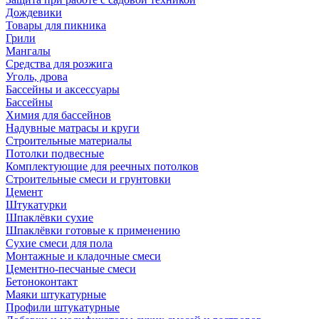
Дождевики
Товары для пикника
Грили
Мангалы
Средства для розжига
Уголь, дрова
Бассейны и аксессуары
Бассейны
Химия для бассейнов
Надувные матрасы и круги
Строительные материалы
Потолки подвесные
Комплектующие для реечных потолков
Строительные смеси и грунтовки
Цемент
Штукатурки
Шпаклёвки сухие
Шпаклёвки готовые к применению
Сухие смеси для пола
Монтажные и кладочные смеси
Цементно-песчаные смеси
Бетоноконтакт
Маяки штукатурные
Профили штукатурные