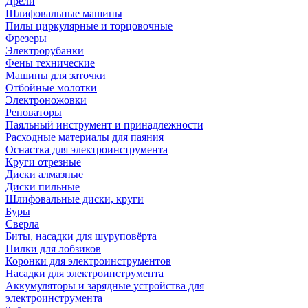
Дрели
Шлифовальные машины
Пилы циркулярные и торцовочные
Фрезеры
Электрорубанки
Фены технические
Машины для заточки
Отбойные молотки
Электроножовки
Реноваторы
Паяльный инструмент и принадлежности
Расходные материалы для паяния
Оснастка для электроинструмента
Круги отрезные
Диски алмазные
Диски пильные
Шлифовальные диски, круги
Буры
Сверла
Биты, насадки для шуруповёрта
Пилки для лобзиков
Коронки для электроинструментов
Насадки для электроинструмента
Аккумуляторы и зарядные устройства для
электроинструмента