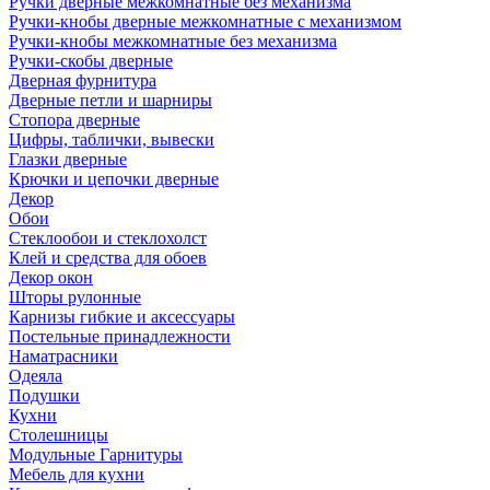
Ручки дверные межкомнатные без механизма
Ручки-кнобы дверные межкомнатные с механизмом
Ручки-кнобы межкомнатные без механизма
Ручки-скобы дверные
Дверная фурнитура
Дверные петли и шарниры
Стопора дверные
Цифры, таблички, вывески
Глазки дверные
Крючки и цепочки дверные
Декор
Обои
Стеклообои и стеклохолст
Клей и средства для обоев
Декор окон
Шторы рулонные
Карнизы гибкие и аксессуары
Постельные принадлежности
Наматрасники
Одеяла
Подушки
Кухни
Столешницы
Модульные Гарнитуры
Мебель для кухни