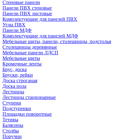
Стеновые панели
Панели ПВХ стеновые
Панели ПВХ листовые
Комплектующие для панелей ПВХ
Углы ПВХ
Панели МДФ
Комплектующие для панелей МДФ
Мебельные щиты, панели, столешницы, подстолья
Столешницы деревянные
Мебельные панели ЛДСП
Мебельные щиты
Кромочные ленты
Брус, доска
Бруски, рейки
Доска строганая
Доска пола
Лестницы
Лестницы стационарные
Ступени
Подступенки
Площадки поворотные
Тетивы
Балясины
Столбы
Поручни