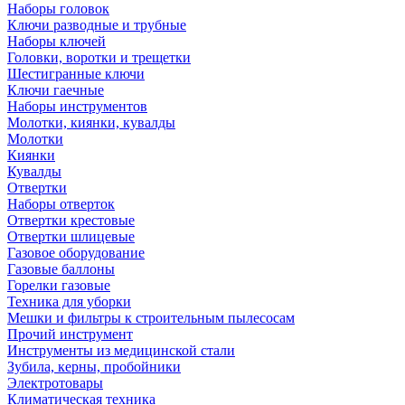
Наборы головок
Ключи разводные и трубные
Наборы ключей
Головки, воротки и трещетки
Шестигранные ключи
Ключи гаечные
Наборы инструментов
Молотки, киянки, кувалды
Молотки
Киянки
Кувалды
Отвертки
Наборы отверток
Отвертки крестовые
Отвертки шлицевые
Газовое оборудование
Газовые баллоны
Горелки газовые
Техника для уборки
Мешки и фильтры к строительным пылесосам
Прочий инструмент
Инструменты из медицинской стали
Зубила, керны, пробойники
Электротовары
Климатическая техника