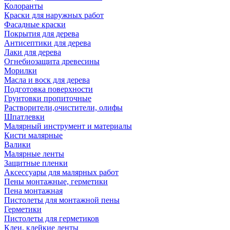
Колоранты
Краски для наружных работ
Фасадные краски
Покрытия для дерева
Антисептики для дерева
Лаки для дерева
Огнебиозащита древесины
Морилки
Масла и воск для дерева
Подготовка поверхности
Грунтовки пропиточные
Растворители,очистители, олифы
Шпатлевки
Малярный инструмент и материалы
Кисти малярные
Валики
Малярные ленты
Защитные пленки
Аксессуары для малярных работ
Пены монтажные, герметики
Пена монтажная
Пистолеты для монтажной пены
Герметики
Пистолеты для герметиков
Клеи, клейкие ленты