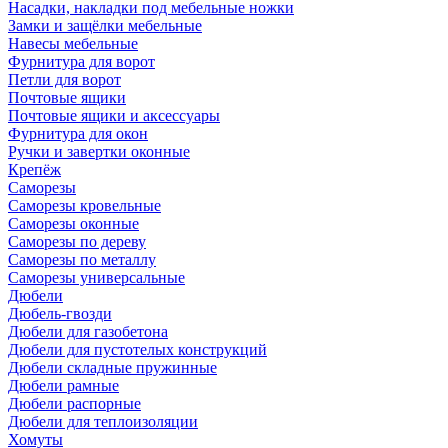
Насадки, накладки под мебельные ножки
Замки и защёлки мебельные
Навесы мебельные
Фурнитура для ворот
Петли для ворот
Почтовые ящики
Почтовые ящики и аксессуары
Фурнитура для окон
Ручки и завертки оконные
Крепёж
Саморезы
Саморезы кровельные
Саморезы оконные
Саморезы по дереву
Саморезы по металлу
Саморезы универсальные
Дюбели
Дюбель-гвозди
Дюбели для газобетона
Дюбели для пустотелых конструкций
Дюбели складные пружинные
Дюбели рамные
Дюбели распорные
Дюбели для теплоизоляции
Хомуты