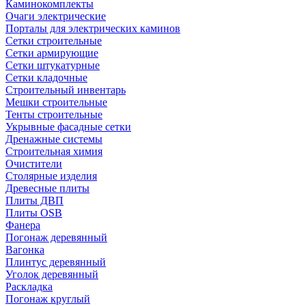
Каминокомплекты
Очаги электрические
Порталы для электрических каминов
Сетки строительные
Сетки армирующие
Сетки штукатурные
Сетки кладочные
Строительный инвентарь
Мешки строительные
Тенты строительные
Укрывные фасадные сетки
Дренажные системы
Строительная химия
Очистители
Столярные изделия
Древесные плиты
Плиты ДВП
Плиты OSB
Фанера
Погонаж деревянный
Вагонка
Плинтус деревянный
Уголок деревянный
Раскладка
Погонаж круглый