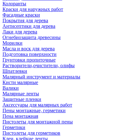
Колоранты
Краски для наружных работ
Фасадные краски
Покрытия для дерева
Антисептики для дерева
Лаки для дерева
Огнебиозащита древесины
Морилки
Масла и воск для дерева
Подготовка поверхности
Грунтовки пропиточные
Растворители,очистители, олифы
Шпатлевки
Малярный инструмент и материалы
Кисти малярные
Валики
Малярные ленты
Защитные пленки
Аксессуары для малярных работ
Пены монтажные, герметики
Пена монтажная
Пистолеты для монтажной пены
Герметики
Пистолеты для герметиков
Клеи, клейкие ленты