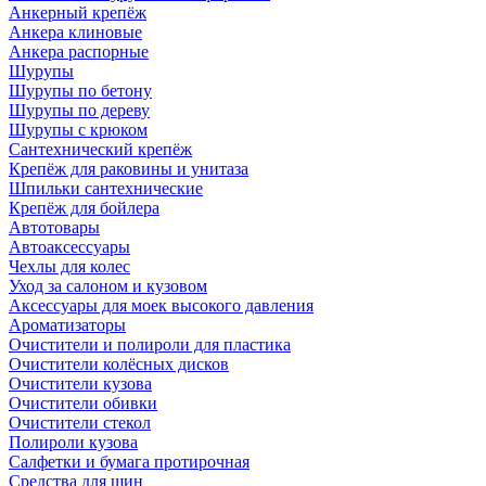
Анкерный крепёж
Анкера клиновые
Анкера распорные
Шурупы
Шурупы по бетону
Шурупы по дереву
Шурупы с крюком
Сантехнический крепёж
Крепёж для раковины и унитаза
Шпильки сантехнические
Крепёж для бойлера
Автотовары
Автоаксессуары
Чехлы для колес
Уход за салоном и кузовом
Аксессуары для моек высокого давления
Ароматизаторы
Очистители и полироли для пластика
Очистители колёсных дисков
Очистители кузова
Очистители обивки
Очистители стекол
Полироли кузова
Салфетки и бумага протирочная
Средства для шин