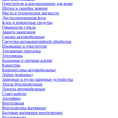
Очистители и кондиционеры для кожи
Щетки и скребки зимние
Масла и технические жидкости
Дистиллированная вода
Клеи и ремонтные средства
Омыватели стекла
Защита зажигания
Смазки автомобильные
Средства антикоррозийной обработки
Промывки и очистители
Топливные присадки
Техпомощь
Балонные и свечные ключи
Канистры
Компрессоры автомобильные
Лейки (воронки)
Зарядные и пуско-зарядные устройства
Тросы буксировочные
Лопаты автомобильные
Старт-кабели
Антифриз
Вентиляция
Вентиляторы вытяжные
Бытовые вытяжные вентиляторы
Воздуховоды