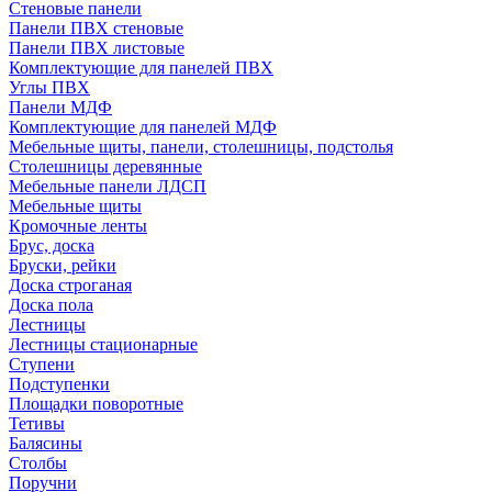
Стеновые панели
Панели ПВХ стеновые
Панели ПВХ листовые
Комплектующие для панелей ПВХ
Углы ПВХ
Панели МДФ
Комплектующие для панелей МДФ
Мебельные щиты, панели, столешницы, подстолья
Столешницы деревянные
Мебельные панели ЛДСП
Мебельные щиты
Кромочные ленты
Брус, доска
Бруски, рейки
Доска строганая
Доска пола
Лестницы
Лестницы стационарные
Ступени
Подступенки
Площадки поворотные
Тетивы
Балясины
Столбы
Поручни