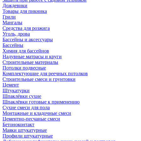
Дождевики
Товары для пикника
Грили
Мангалы
Средства для розжига
Уголь, дрова
Бассейны и аксессуары
Бассейны
Химия для бассейнов
Надувные матрасы и круги
Строительные материалы
Потолки подвесные
Комплектующие для реечных потолков
Строительные смеси и грунтовки
Цемент
Штукатурки
Шпаклёвки сухие
Шпаклёвки готовые к применению
Сухие смеси для пола
Монтажные и кладочные смеси
Цементно-песчаные смеси
Бетоноконтакт
Маяки штукатурные
Профили штукатурные