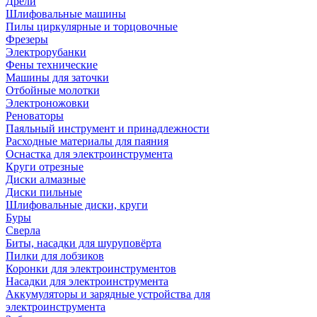
Дрели
Шлифовальные машины
Пилы циркулярные и торцовочные
Фрезеры
Электрорубанки
Фены технические
Машины для заточки
Отбойные молотки
Электроножовки
Реноваторы
Паяльный инструмент и принадлежности
Расходные материалы для паяния
Оснастка для электроинструмента
Круги отрезные
Диски алмазные
Диски пильные
Шлифовальные диски, круги
Буры
Сверла
Биты, насадки для шуруповёрта
Пилки для лобзиков
Коронки для электроинструментов
Насадки для электроинструмента
Аккумуляторы и зарядные устройства для
электроинструмента