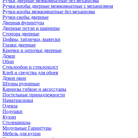
Ручки дверные межкомнатные без механизма
Ручки-кнобы дверные межкомнатные с механизмом
Ручки-кнобы межкомнатные без механизма
Ручки-скобы дверные
Дверная фурнитура
Дверные петли и шарниры
Стопора дверные
Цифры, таблички, вывески
Глазки дверные
Крючки и цепочки дверные
Декор
Обои
Стеклообои и стеклохолст
Клей и средства для обоев
Декор окон
Шторы рулонные
Карнизы гибкие и аксессуары
Постельные принадлежности
Наматрасники
Одеяла
Подушки
Кухни
Столешницы
Модульные Гарнитуры
Мебель для кухни