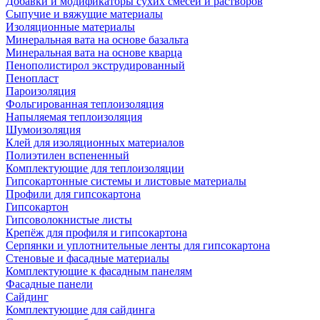
Добавки и модификаторы сухих смесей и растворов
Сыпучие и вяжущие материалы
Изоляционные материалы
Минеральная вата на основе базальта
Минеральная вата на основе кварца
Пенополистирол экструдированный
Пенопласт
Пароизоляция
Фольгированная теплоизоляция
Напыляемая теплоизоляция
Шумоизоляция
Клей для изоляционных материалов
Полиэтилен вспененный
Комплектующие для теплоизоляции
Гипсокартонные системы и листовые материалы
Профили для гипсокартона
Гипсокартон
Гипсоволокнистые листы
Крепёж для профиля и гипсокартона
Серпянки и уплотнительные ленты для гипсокартона
Стеновые и фасадные материалы
Комплектующие к фасадным панелям
Фасадные панели
Сайдинг
Комплектующие для сайдинга