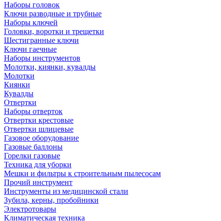
Наборы головок
Ключи разводные и трубные
Наборы ключей
Головки, воротки и трещетки
Шестигранные ключи
Ключи гаечные
Наборы инструментов
Молотки, киянки, кувалды
Молотки
Киянки
Кувалды
Отвертки
Наборы отверток
Отвертки крестовые
Отвертки шлицевые
Газовое оборудование
Газовые баллоны
Горелки газовые
Техника для уборки
Мешки и фильтры к строительным пылесосам
Прочий инструмент
Инструменты из медицинской стали
Зубила, керны, пробойники
Электротовары
Климатическая техника