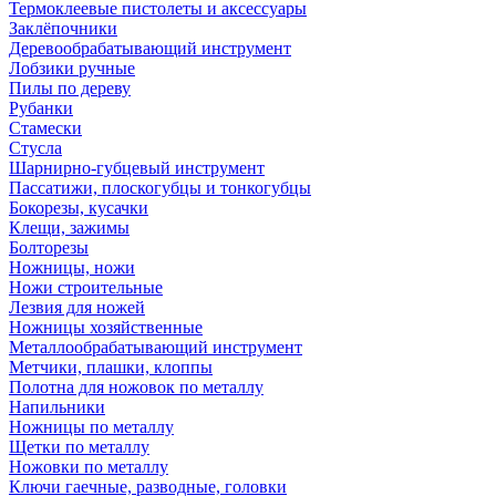
Термоклеевые пистолеты и аксессуары
Заклёпочники
Деревообрабатывающий инструмент
Лобзики ручные
Пилы по дереву
Рубанки
Стамески
Стусла
Шарнирно-губцевый инструмент
Пассатижи, плоскогубцы и тонкогубцы
Бокорезы, кусачки
Клещи, зажимы
Болторезы
Ножницы, ножи
Ножи строительные
Лезвия для ножей
Ножницы хозяйственные
Металлообрабатывающий инструмент
Метчики, плашки, клоппы
Полотна для ножовок по металлу
Напильники
Ножницы по металлу
Щетки по металлу
Ножовки по металлу
Ключи гаечные, разводные, головки