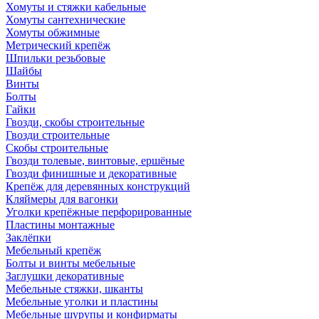
Хомуты и стяжки кабельные
Хомуты сантехнические
Хомуты обжимные
Метрический крепёж
Шпильки резьбовые
Шайбы
Винты
Болты
Гайки
Гвозди, скобы строительные
Гвозди строительные
Скобы строительные
Гвозди толевые, винтовые, ершёные
Гвозди финишные и декоративные
Крепёж для деревянных конструкций
Кляймеры для вагонки
Уголки крепёжные перфорированные
Пластины монтажные
Заклёпки
Мебельный крепёж
Болты и винты мебельные
Заглушки декоративные
Мебельные стяжки, шканты
Мебельные уголки и пластины
Мебельные шурупы и конфирматы