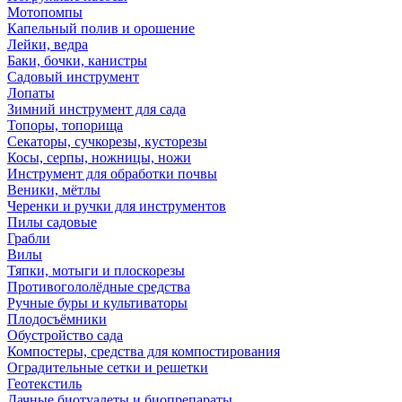
Мотопомпы
Капельный полив и орошение
Лейки, ведра
Баки, бочки, канистры
Садовый инструмент
Лопаты
Зимний инструмент для сада
Топоры, топорища
Секаторы, сучкорезы, кусторезы
Косы, серпы, ножницы, ножи
Инструмент для обработки почвы
Веники, мётлы
Черенки и ручки для инструментов
Пилы садовые
Грабли
Вилы
Тяпки, мотыги и плоскорезы
Противогололёдные средства
Ручные буры и культиваторы
Плодосъёмники
Обустройство сада
Компостеры, средства для компостирования
Оградительные сетки и решетки
Геотекстиль
Дачные биотуалеты и биопрепараты