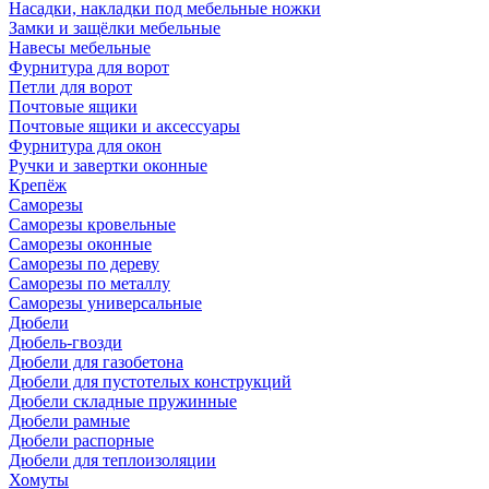
Насадки, накладки под мебельные ножки
Замки и защёлки мебельные
Навесы мебельные
Фурнитура для ворот
Петли для ворот
Почтовые ящики
Почтовые ящики и аксессуары
Фурнитура для окон
Ручки и завертки оконные
Крепёж
Саморезы
Саморезы кровельные
Саморезы оконные
Саморезы по дереву
Саморезы по металлу
Саморезы универсальные
Дюбели
Дюбель-гвозди
Дюбели для газобетона
Дюбели для пустотелых конструкций
Дюбели складные пружинные
Дюбели рамные
Дюбели распорные
Дюбели для теплоизоляции
Хомуты