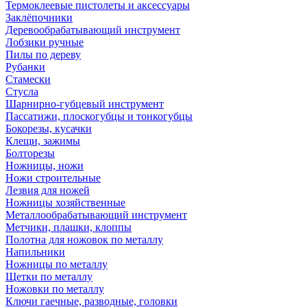
Термоклеевые пистолеты и аксессуары
Заклёпочники
Деревообрабатывающий инструмент
Лобзики ручные
Пилы по дереву
Рубанки
Стамески
Стусла
Шарнирно-губцевый инструмент
Пассатижи, плоскогубцы и тонкогубцы
Бокорезы, кусачки
Клещи, зажимы
Болторезы
Ножницы, ножи
Ножи строительные
Лезвия для ножей
Ножницы хозяйственные
Металлообрабатывающий инструмент
Метчики, плашки, клоппы
Полотна для ножовок по металлу
Напильники
Ножницы по металлу
Щетки по металлу
Ножовки по металлу
Ключи гаечные, разводные, головки