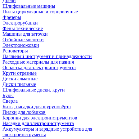
Дрели
Шлифовальные машины
Пилы циркулярные и торцовочные
Фрезеры
Электрорубанки
Фены технические
Машины для заточки
Отбойные молотки
Электроножовки
Реноваторы
Паяльный инструмент и принадлежности
Расходные материалы для паяния
Оснастка для электроинструмента
Круги отрезные
Диски алмазные
Диски пильные
Шлифовальные диски, круги
Буры
Сверла
Биты, насадки для шуруповёрта
Пилки для лобзиков
Коронки для электроинструментов
Насадки для электроинструмента
Аккумуляторы и зарядные устройства для
электроинструмента