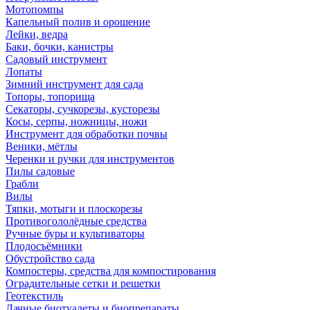
Мотопомпы
Капельный полив и орошение
Лейки, ведра
Баки, бочки, канистры
Садовый инструмент
Лопаты
Зимний инструмент для сада
Топоры, топорища
Секаторы, сучкорезы, кусторезы
Косы, серпы, ножницы, ножи
Инструмент для обработки почвы
Веники, мётлы
Черенки и ручки для инструментов
Пилы садовые
Грабли
Вилы
Тяпки, мотыги и плоскорезы
Противогололёдные средства
Ручные буры и культиваторы
Плодосъёмники
Обустройство сада
Компостеры, средства для компостирования
Оградительные сетки и решетки
Геотекстиль
Дачные биотуалеты и биопрепараты