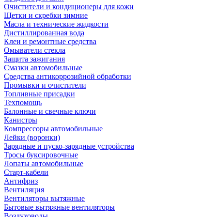
Очистители и кондиционеры для кожи
Щетки и скребки зимние
Масла и технические жидкости
Дистиллированная вода
Клеи и ремонтные средства
Омыватели стекла
Защита зажигания
Смазки автомобильные
Средства антикоррозийной обработки
Промывки и очистители
Топливные присадки
Техпомощь
Балонные и свечные ключи
Канистры
Компрессоры автомобильные
Лейки (воронки)
Зарядные и пуско-зарядные устройства
Тросы буксировочные
Лопаты автомобильные
Старт-кабели
Антифриз
Вентиляция
Вентиляторы вытяжные
Бытовые вытяжные вентиляторы
Воздуховоды