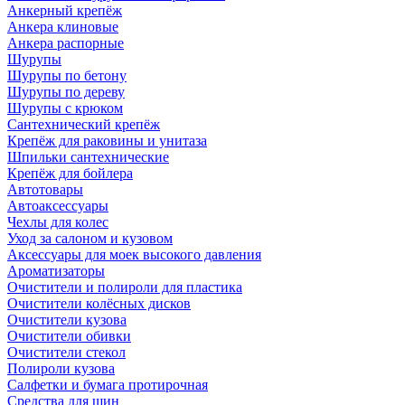
Анкерный крепёж
Анкера клиновые
Анкера распорные
Шурупы
Шурупы по бетону
Шурупы по дереву
Шурупы с крюком
Сантехнический крепёж
Крепёж для раковины и унитаза
Шпильки сантехнические
Крепёж для бойлера
Автотовары
Автоаксессуары
Чехлы для колес
Уход за салоном и кузовом
Аксессуары для моек высокого давления
Ароматизаторы
Очистители и полироли для пластика
Очистители колёсных дисков
Очистители кузова
Очистители обивки
Очистители стекол
Полироли кузова
Салфетки и бумага протирочная
Средства для шин