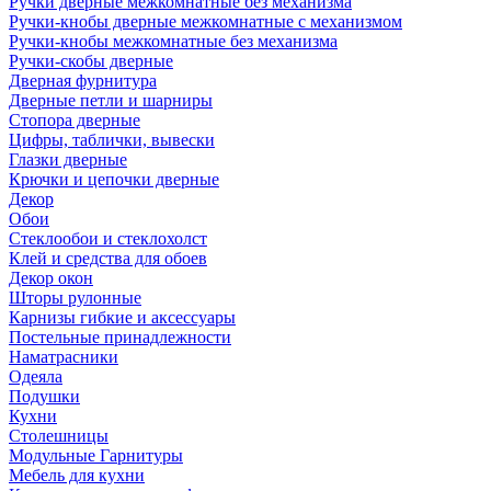
Ручки дверные межкомнатные без механизма
Ручки-кнобы дверные межкомнатные с механизмом
Ручки-кнобы межкомнатные без механизма
Ручки-скобы дверные
Дверная фурнитура
Дверные петли и шарниры
Стопора дверные
Цифры, таблички, вывески
Глазки дверные
Крючки и цепочки дверные
Декор
Обои
Стеклообои и стеклохолст
Клей и средства для обоев
Декор окон
Шторы рулонные
Карнизы гибкие и аксессуары
Постельные принадлежности
Наматрасники
Одеяла
Подушки
Кухни
Столешницы
Модульные Гарнитуры
Мебель для кухни