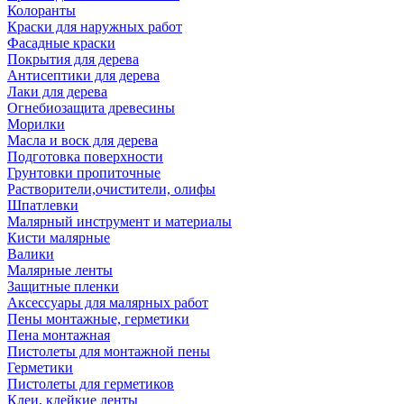
Колоранты
Краски для наружных работ
Фасадные краски
Покрытия для дерева
Антисептики для дерева
Лаки для дерева
Огнебиозащита древесины
Морилки
Масла и воск для дерева
Подготовка поверхности
Грунтовки пропиточные
Растворители,очистители, олифы
Шпатлевки
Малярный инструмент и материалы
Кисти малярные
Валики
Малярные ленты
Защитные пленки
Аксессуары для малярных работ
Пены монтажные, герметики
Пена монтажная
Пистолеты для монтажной пены
Герметики
Пистолеты для герметиков
Клеи, клейкие ленты