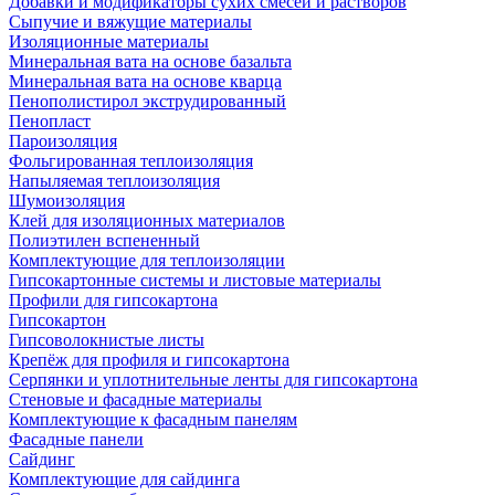
Добавки и модификаторы сухих смесей и растворов
Сыпучие и вяжущие материалы
Изоляционные материалы
Минеральная вата на основе базальта
Минеральная вата на основе кварца
Пенополистирол экструдированный
Пенопласт
Пароизоляция
Фольгированная теплоизоляция
Напыляемая теплоизоляция
Шумоизоляция
Клей для изоляционных материалов
Полиэтилен вспененный
Комплектующие для теплоизоляции
Гипсокартонные системы и листовые материалы
Профили для гипсокартона
Гипсокартон
Гипсоволокнистые листы
Крепёж для профиля и гипсокартона
Серпянки и уплотнительные ленты для гипсокартона
Стеновые и фасадные материалы
Комплектующие к фасадным панелям
Фасадные панели
Сайдинг
Комплектующие для сайдинга