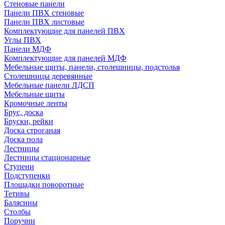
Стеновые панели
Панели ПВХ стеновые
Панели ПВХ листовые
Комплектующие для панелей ПВХ
Углы ПВХ
Панели МДФ
Комплектующие для панелей МДФ
Мебельные щиты, панели, столешницы, подстолья
Столешницы деревянные
Мебельные панели ЛДСП
Мебельные щиты
Кромочные ленты
Брус, доска
Бруски, рейки
Доска строганая
Доска пола
Лестницы
Лестницы стационарные
Ступени
Подступенки
Площадки поворотные
Тетивы
Балясины
Столбы
Поручни