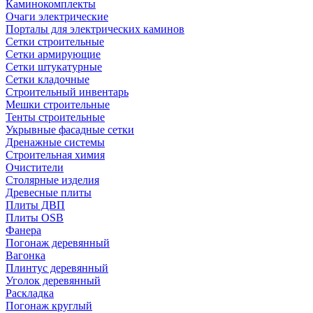
Каминокомплекты
Очаги электрические
Порталы для электрических каминов
Сетки строительные
Сетки армирующие
Сетки штукатурные
Сетки кладочные
Строительный инвентарь
Мешки строительные
Тенты строительные
Укрывные фасадные сетки
Дренажные системы
Строительная химия
Очистители
Столярные изделия
Древесные плиты
Плиты ДВП
Плиты OSB
Фанера
Погонаж деревянный
Вагонка
Плинтус деревянный
Уголок деревянный
Раскладка
Погонаж круглый