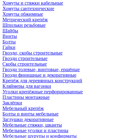
Хомуты и стяжки кабельные
Хомуты сантехнические
Хомуты обжимные
Метрический крепёж
Шпильки резьбовые
Шайбы
Винты
Болты
Гайки
Гвозди, скобы строительные
Гвозди строительные
Скобы строительные
Гвозди толевые, винтовые, ершёные
Гвозди финишные и декоративные
Крепёж для деревянных конструкций
Кляймеры для вагонки
Уголки крепёжные перфорированные
Пластины монтажные
Заклёпки
Мебельный крепёж
Болты и винты мебельные
Заглушки декоративные
Мебельные стяжки, шканты
Мебельные уголки и пластины
Мебельные шурупы и конфирматы