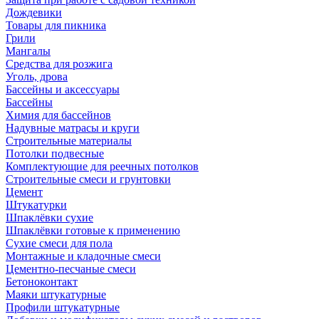
Дождевики
Товары для пикника
Грили
Мангалы
Средства для розжига
Уголь, дрова
Бассейны и аксессуары
Бассейны
Химия для бассейнов
Надувные матрасы и круги
Строительные материалы
Потолки подвесные
Комплектующие для реечных потолков
Строительные смеси и грунтовки
Цемент
Штукатурки
Шпаклёвки сухие
Шпаклёвки готовые к применению
Сухие смеси для пола
Монтажные и кладочные смеси
Цементно-песчаные смеси
Бетоноконтакт
Маяки штукатурные
Профили штукатурные