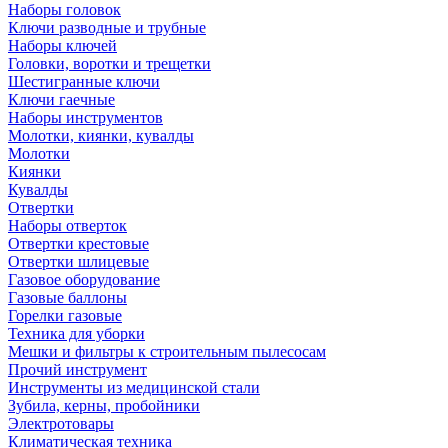
Наборы головок
Ключи разводные и трубные
Наборы ключей
Головки, воротки и трещетки
Шестигранные ключи
Ключи гаечные
Наборы инструментов
Молотки, киянки, кувалды
Молотки
Киянки
Кувалды
Отвертки
Наборы отверток
Отвертки крестовые
Отвертки шлицевые
Газовое оборудование
Газовые баллоны
Горелки газовые
Техника для уборки
Мешки и фильтры к строительным пылесосам
Прочий инструмент
Инструменты из медицинской стали
Зубила, керны, пробойники
Электротовары
Климатическая техника