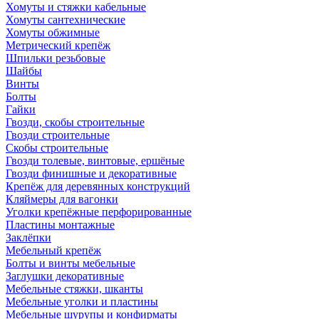
Хомуты и стяжки кабельные
Хомуты сантехнические
Хомуты обжимные
Метрический крепёж
Шпильки резьбовые
Шайбы
Винты
Болты
Гайки
Гвозди, скобы строительные
Гвозди строительные
Скобы строительные
Гвозди толевые, винтовые, ершёные
Гвозди финишные и декоративные
Крепёж для деревянных конструкций
Кляймеры для вагонки
Уголки крепёжные перфорированные
Пластины монтажные
Заклёпки
Мебельный крепёж
Болты и винты мебельные
Заглушки декоративные
Мебельные стяжки, шканты
Мебельные уголки и пластины
Мебельные шурупы и конфирматы