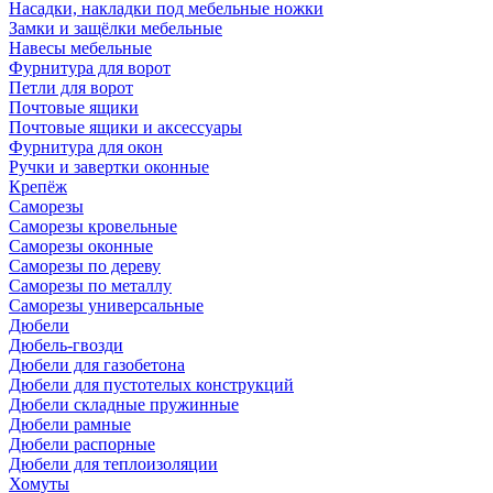
Насадки, накладки под мебельные ножки
Замки и защёлки мебельные
Навесы мебельные
Фурнитура для ворот
Петли для ворот
Почтовые ящики
Почтовые ящики и аксессуары
Фурнитура для окон
Ручки и завертки оконные
Крепёж
Саморезы
Саморезы кровельные
Саморезы оконные
Саморезы по дереву
Саморезы по металлу
Саморезы универсальные
Дюбели
Дюбель-гвозди
Дюбели для газобетона
Дюбели для пустотелых конструкций
Дюбели складные пружинные
Дюбели рамные
Дюбели распорные
Дюбели для теплоизоляции
Хомуты