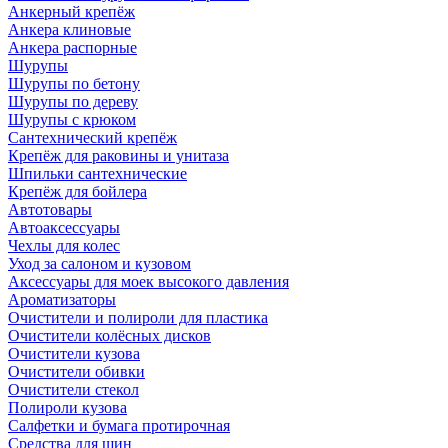
Анкерный крепёж
Анкера клиновые
Анкера распорные
Шурупы
Шурупы по бетону
Шурупы по дереву
Шурупы с крюком
Сантехнический крепёж
Крепёж для раковины и унитаза
Шпильки сантехнические
Крепёж для бойлера
Автотовары
Автоаксессуары
Чехлы для колес
Уход за салоном и кузовом
Аксессуары для моек высокого давления
Ароматизаторы
Очистители и полироли для пластика
Очистители колёсных дисков
Очистители кузова
Очистители обивки
Очистители стекол
Полироли кузова
Салфетки и бумага протирочная
Средства для шин