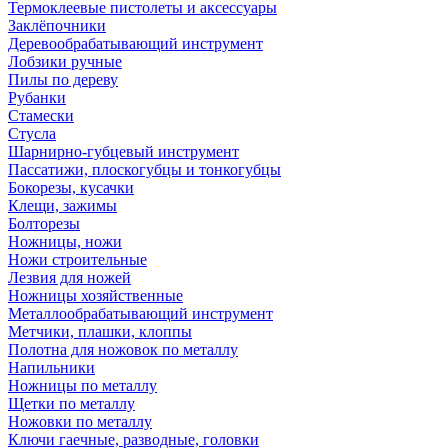
Термоклеевые пистолеты и аксессуары
Заклёпочники
Деревообрабатывающий инструмент
Лобзики ручные
Пилы по дереву
Рубанки
Стамески
Стусла
Шарнирно-губцевый инструмент
Пассатижи, плоскогубцы и тонкогубцы
Бокорезы, кусачки
Клещи, зажимы
Болторезы
Ножницы, ножи
Ножи строительные
Лезвия для ножей
Ножницы хозяйственные
Металлообрабатывающий инструмент
Метчики, плашки, клоппы
Полотна для ножовок по металлу
Напильники
Ножницы по металлу
Щетки по металлу
Ножовки по металлу
Ключи гаечные, разводные, головки