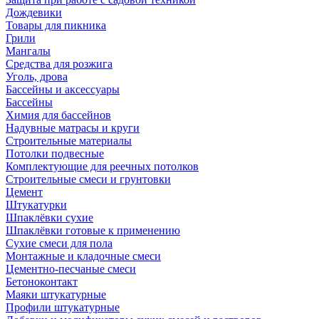
Дождевики
Товары для пикника
Грили
Мангалы
Средства для розжига
Уголь, дрова
Бассейны и аксессуары
Бассейны
Химия для бассейнов
Надувные матрасы и круги
Строительные материалы
Потолки подвесные
Комплектующие для реечных потолков
Строительные смеси и грунтовки
Цемент
Штукатурки
Шпаклёвки сухие
Шпаклёвки готовые к применению
Сухие смеси для пола
Монтажные и кладочные смеси
Цементно-песчаные смеси
Бетоноконтакт
Маяки штукатурные
Профили штукатурные