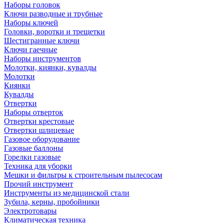
Наборы головок
Ключи разводные и трубные
Наборы ключей
Головки, воротки и трещетки
Шестигранные ключи
Ключи гаечные
Наборы инструментов
Молотки, киянки, кувалды
Молотки
Киянки
Кувалды
Отвертки
Наборы отверток
Отвертки крестовые
Отвертки шлицевые
Газовое оборудование
Газовые баллоны
Горелки газовые
Техника для уборки
Мешки и фильтры к строительным пылесосам
Прочий инструмент
Инструменты из медицинской стали
Зубила, керны, пробойники
Электротовары
Климатическая техника