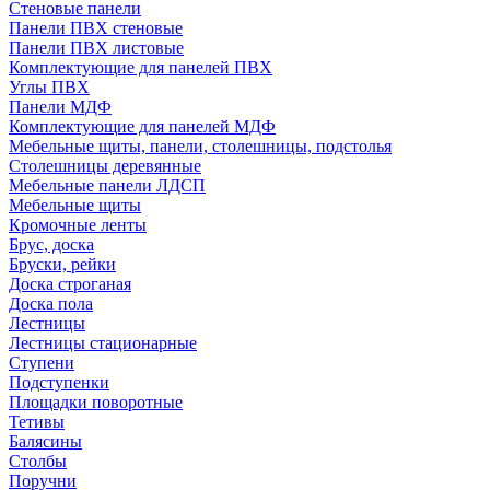
Стеновые панели
Панели ПВХ стеновые
Панели ПВХ листовые
Комплектующие для панелей ПВХ
Углы ПВХ
Панели МДФ
Комплектующие для панелей МДФ
Мебельные щиты, панели, столешницы, подстолья
Столешницы деревянные
Мебельные панели ЛДСП
Мебельные щиты
Кромочные ленты
Брус, доска
Бруски, рейки
Доска строганая
Доска пола
Лестницы
Лестницы стационарные
Ступени
Подступенки
Площадки поворотные
Тетивы
Балясины
Столбы
Поручни