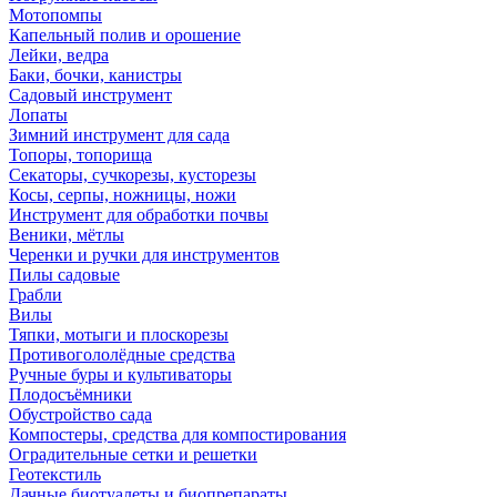
Мотопомпы
Капельный полив и орошение
Лейки, ведра
Баки, бочки, канистры
Садовый инструмент
Лопаты
Зимний инструмент для сада
Топоры, топорища
Секаторы, сучкорезы, кусторезы
Косы, серпы, ножницы, ножи
Инструмент для обработки почвы
Веники, мётлы
Черенки и ручки для инструментов
Пилы садовые
Грабли
Вилы
Тяпки, мотыги и плоскорезы
Противогололёдные средства
Ручные буры и культиваторы
Плодосъёмники
Обустройство сада
Компостеры, средства для компостирования
Оградительные сетки и решетки
Геотекстиль
Дачные биотуалеты и биопрепараты