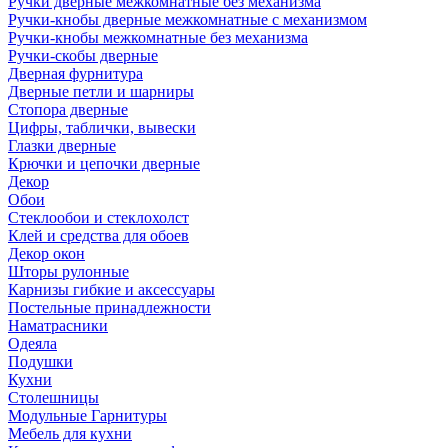
Ручки дверные межкомнатные без механизма
Ручки-кнобы дверные межкомнатные с механизмом
Ручки-кнобы межкомнатные без механизма
Ручки-скобы дверные
Дверная фурнитура
Дверные петли и шарниры
Стопора дверные
Цифры, таблички, вывески
Глазки дверные
Крючки и цепочки дверные
Декор
Обои
Стеклообои и стеклохолст
Клей и средства для обоев
Декор окон
Шторы рулонные
Карнизы гибкие и аксессуары
Постельные принадлежности
Наматрасники
Одеяла
Подушки
Кухни
Столешницы
Модульные Гарнитуры
Мебель для кухни