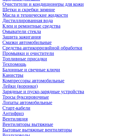
Очистители и кондиционеры для кожи
Щетки и скребки зимние
Масла и технические жидкости
Дистиллированная вода
Клеи и ремонтные средства
Омыватели стекла
Защита зажигания
Смазки автомобильные
Средства антикоррозийной обработки
Промывки и очистители
Топливные присадки
Техпомощь
Балонные и свечные ключи
Канистры
Компрессоры автомобильные
Лейки (воронки)
Зарядные и пуско-зарядные устройства
Тросы буксировочные
Лопаты автомобильные
Старт-кабели
Антифриз
Вентиляция
Вентиляторы вытяжные
Бытовые вытяжные вентиляторы
Воздуховоды