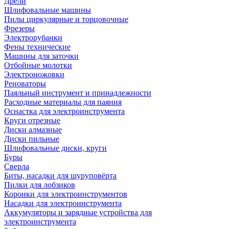
Дрели
Шлифовальные машины
Пилы циркулярные и торцовочные
Фрезеры
Электрорубанки
Фены технические
Машины для заточки
Отбойные молотки
Электроножовки
Реноваторы
Паяльный инструмент и принадлежности
Расходные материалы для паяния
Оснастка для электроинструмента
Круги отрезные
Диски алмазные
Диски пильные
Шлифовальные диски, круги
Буры
Сверла
Биты, насадки для шуруповёрта
Пилки для лобзиков
Коронки для электроинструментов
Насадки для электроинструмента
Аккумуляторы и зарядные устройства для
электроинструмента