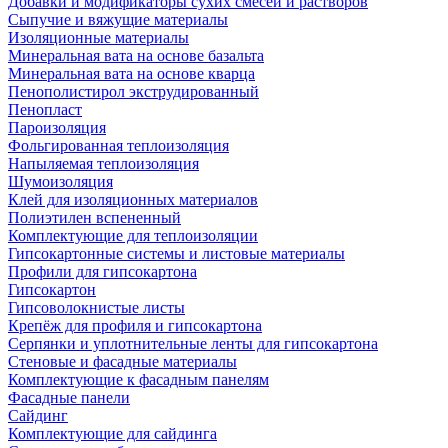
Добавки и модификаторы сухих смесей и растворов
Сыпучие и вяжущие материалы
Изоляционные материалы
Минеральная вата на основе базальта
Минеральная вата на основе кварца
Пенополистирол экструдированный
Пенопласт
Пароизоляция
Фольгированная теплоизоляция
Напыляемая теплоизоляция
Шумоизоляция
Клей для изоляционных материалов
Полиэтилен вспененный
Комплектующие для теплоизоляции
Гипсокартонные системы и листовые материалы
Профили для гипсокартона
Гипсокартон
Гипсоволокнистые листы
Крепёж для профиля и гипсокартона
Серпянки и уплотнительные ленты для гипсокартона
Стеновые и фасадные материалы
Комплектующие к фасадным панелям
Фасадные панели
Сайдинг
Комплектующие для сайдинга