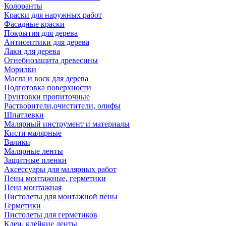
Колоранты
Краски для наружных работ
Фасадные краски
Покрытия для дерева
Антисептики для дерева
Лаки для дерева
Огнебиозащита древесины
Морилки
Масла и воск для дерева
Подготовка поверхности
Грунтовки пропиточные
Растворители,очистители, олифы
Шпатлевки
Малярный инструмент и материалы
Кисти малярные
Валики
Малярные ленты
Защитные пленки
Аксессуары для малярных работ
Пены монтажные, герметики
Пена монтажная
Пистолеты для монтажной пены
Герметики
Пистолеты для герметиков
Клеи, клейкие ленты