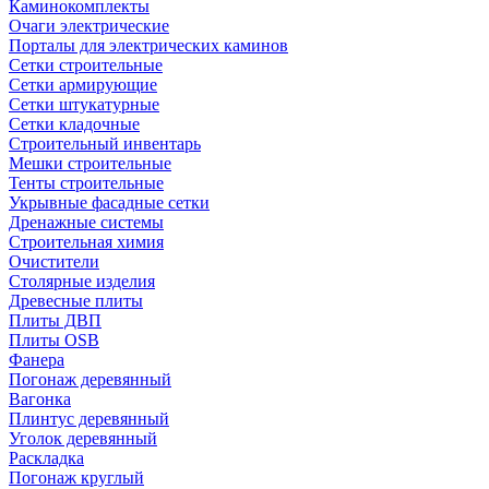
Каминокомплекты
Очаги электрические
Порталы для электрических каминов
Сетки строительные
Сетки армирующие
Сетки штукатурные
Сетки кладочные
Строительный инвентарь
Мешки строительные
Тенты строительные
Укрывные фасадные сетки
Дренажные системы
Строительная химия
Очистители
Столярные изделия
Древесные плиты
Плиты ДВП
Плиты OSB
Фанера
Погонаж деревянный
Вагонка
Плинтус деревянный
Уголок деревянный
Раскладка
Погонаж круглый