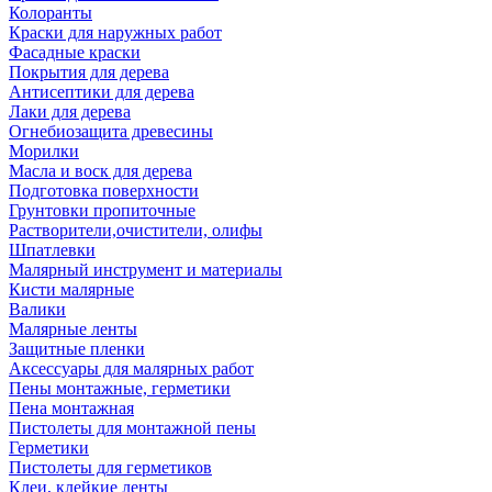
Колоранты
Краски для наружных работ
Фасадные краски
Покрытия для дерева
Антисептики для дерева
Лаки для дерева
Огнебиозащита древесины
Морилки
Масла и воск для дерева
Подготовка поверхности
Грунтовки пропиточные
Растворители,очистители, олифы
Шпатлевки
Малярный инструмент и материалы
Кисти малярные
Валики
Малярные ленты
Защитные пленки
Аксессуары для малярных работ
Пены монтажные, герметики
Пена монтажная
Пистолеты для монтажной пены
Герметики
Пистолеты для герметиков
Клеи, клейкие ленты