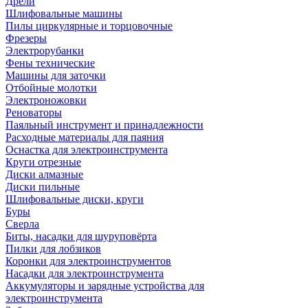
Дрели
Шлифовальные машины
Пилы циркулярные и торцовочные
Фрезеры
Электрорубанки
Фены технические
Машины для заточки
Отбойные молотки
Электроножовки
Реноваторы
Паяльный инструмент и принадлежности
Расходные материалы для паяния
Оснастка для электроинструмента
Круги отрезные
Диски алмазные
Диски пильные
Шлифовальные диски, круги
Буры
Сверла
Биты, насадки для шуруповёрта
Пилки для лобзиков
Коронки для электроинструментов
Насадки для электроинструмента
Аккумуляторы и зарядные устройства для
электроинструмента