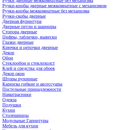
Ручки дверные межкомнатные без механизма
Ручки-кнобы дверные межкомнатные с механизмом
Ручки-кнобы межкомнатные без механизма
Ручки-скобы дверные
Дверная фурнитура
Дверные петли и шарниры
Стопора дверные
Цифры, таблички, вывески
Глазки дверные
Крючки и цепочки дверные
Декор
Обои
Стеклообои и стеклохолст
Клей и средства для обоев
Декор окон
Шторы рулонные
Карнизы гибкие и аксессуары
Постельные принадлежности
Наматрасники
Одеяла
Подушки
Кухни
Столешницы
Модульные Гарнитуры
Мебель для кухни