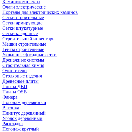
Каминокомплекты
Очаги электрические
Порталы для электрических каминов
Сетки строительные
Сетки армирующие
Сетки штукатурные
Сетки кладочные
Строительный инвентарь
Мешки строительные
Тенты строительные
Укрывные фасадные сетки
Дренажные системы
Строительная химия
Очистители
Столярные изделия
Древесные плиты
Плиты ДВП
Плиты OSB
Фанера
Погонаж деревянный
Вагонка
Плинтус деревянный
Уголок деревянный
Раскладка
Погонаж круглый