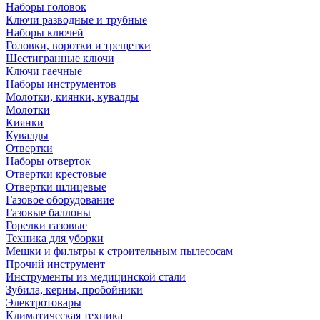
Наборы головок
Ключи разводные и трубные
Наборы ключей
Головки, воротки и трещетки
Шестигранные ключи
Ключи гаечные
Наборы инструментов
Молотки, киянки, кувалды
Молотки
Киянки
Кувалды
Отвертки
Наборы отверток
Отвертки крестовые
Отвертки шлицевые
Газовое оборудование
Газовые баллоны
Горелки газовые
Техника для уборки
Мешки и фильтры к строительным пылесосам
Прочий инструмент
Инструменты из медицинской стали
Зубила, керны, пробойники
Электротовары
Климатическая техника