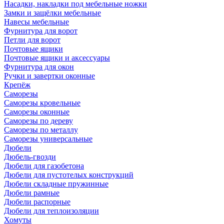
Насадки, накладки под мебельные ножки
Замки и защёлки мебельные
Навесы мебельные
Фурнитура для ворот
Петли для ворот
Почтовые ящики
Почтовые ящики и аксессуары
Фурнитура для окон
Ручки и завертки оконные
Крепёж
Саморезы
Саморезы кровельные
Саморезы оконные
Саморезы по дереву
Саморезы по металлу
Саморезы универсальные
Дюбели
Дюбель-гвозди
Дюбели для газобетона
Дюбели для пустотелых конструкций
Дюбели складные пружинные
Дюбели рамные
Дюбели распорные
Дюбели для теплоизоляции
Хомуты