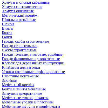
Хомуты и стяжки кабельные
Хомуты сантехнические
Хомуты обжимные
Метрический крепёж
Шпильки резьбовые
Шайбы
Винты
Болты
Гайки
Гвозди, скобы строительные
Гвозди строительные
Скобы строительные
Гвозди толевые, винтовые, ершёные
Гвозди финишные и декоративные
Крепёж для деревянных конструкций
Кляймеры для вагонки
Уголки крепёжные перфорированные
Пластины монтажные
Заклёпки
Мебельный крепёж
Болты и винты мебельные
Заглушки декоративные
Мебельные стяжки, шканты
Мебельные уголки и пластины
Мебельные шурупы и конфирматы