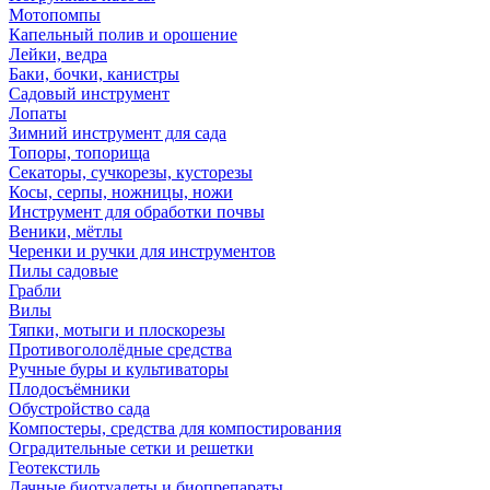
Мотопомпы
Капельный полив и орошение
Лейки, ведра
Баки, бочки, канистры
Садовый инструмент
Лопаты
Зимний инструмент для сада
Топоры, топорища
Секаторы, сучкорезы, кусторезы
Косы, серпы, ножницы, ножи
Инструмент для обработки почвы
Веники, мётлы
Черенки и ручки для инструментов
Пилы садовые
Грабли
Вилы
Тяпки, мотыги и плоскорезы
Противогололёдные средства
Ручные буры и культиваторы
Плодосъёмники
Обустройство сада
Компостеры, средства для компостирования
Оградительные сетки и решетки
Геотекстиль
Дачные биотуалеты и биопрепараты