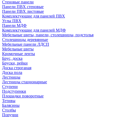
Стеновые панели
Панели ПВХ стеновые
Панели ПВХ листовые
Комплектующие для панелей ПВХ
Углы ПВХ
Панели МДФ
Комплектующие для панелей МДФ
Мебельные щиты, панели, столешницы, подстолья
Столешницы деревянные
Мебельные панели ЛДСП
Мебельные щиты
Кромочные ленты
Брус, доска
Бруски, рейки
Доска строганая
Доска пола
Лестницы
Лестницы стационарные
Ступени
Подступенки
Площадки поворотные
Тетивы
Балясины
Столбы
Поручни