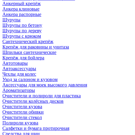
Анкерный крепёж
Анкера клиновые
Анкера распорные
Шурупы
Шурупы по бетону
Шурупы по дереву
Шурупы с крюком
Сантехнический крепёж
Крепёж для раковины и унитаза
Шпильки сантехнические
Крепёж для бойлера
Автотовары
Автоаксессуары
Чехлы для колес
Уход за салоном и кузовом
Аксессуары для моек высокого давления
Ароматизаторы
Очистители и полироли для пластика
Очистители колёсных дисков
Очистители кузова
Очистители обивки
Очистители стекол
Полироли кузова
Салфетки и бумага протирочная
Средства для шин