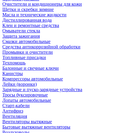
Очистители и кондиционеры для кожи
Щетки и скребки зимние
Масла и технические жидкости
Дистиллированная вода
Клеи и ремонтные средства
Омыватели стекла
Защита зажигания
Смазки автомобильные
Средства антикоррозийной обработки
Промывки и очистители
Топливные присадки
Техпомощь
Балонные и свечные ключи
Канистры
Компрессоры автомобильные
Лейки (воронки)
Зарядные и пуско-зарядные устройства
Тросы буксировочные
Лопаты автомобильные
Старт-кабели
Антифриз
Вентиляция
Вентиляторы вытяжные
Бытовые вытяжные вентиляторы
Воздуховоды