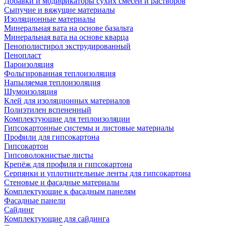
Добавки и модификаторы сухих смесей и растворов
Сыпучие и вяжущие материалы
Изоляционные материалы
Минеральная вата на основе базальта
Минеральная вата на основе кварца
Пенополистирол экструдированный
Пенопласт
Пароизоляция
Фольгированная теплоизоляция
Напыляемая теплоизоляция
Шумоизоляция
Клей для изоляционных материалов
Полиэтилен вспененный
Комплектующие для теплоизоляции
Гипсокартонные системы и листовые материалы
Профили для гипсокартона
Гипсокартон
Гипсоволокнистые листы
Крепёж для профиля и гипсокартона
Серпянки и уплотнительные ленты для гипсокартона
Стеновые и фасадные материалы
Комплектующие к фасадным панелям
Фасадные панели
Сайдинг
Комплектующие для сайдинга