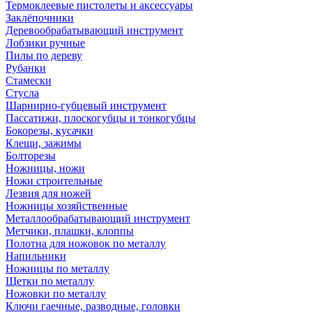
Термоклеевые пистолеты и аксессуары
Заклёпочники
Деревообрабатывающий инструмент
Лобзики ручные
Пилы по дереву
Рубанки
Стамески
Стусла
Шарнирно-губцевый инструмент
Пассатижи, плоскогубцы и тонкогубцы
Бокорезы, кусачки
Клещи, зажимы
Болторезы
Ножницы, ножи
Ножи строительные
Лезвия для ножей
Ножницы хозяйственные
Металлообрабатывающий инструмент
Метчики, плашки, клоппы
Полотна для ножовок по металлу
Напильники
Ножницы по металлу
Щетки по металлу
Ножовки по металлу
Ключи гаечные, разводные, головки