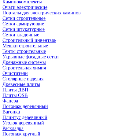
Каминокомплекты
Очаги электрические
Порталы для электрических каминов
Сетки строительные
Сетки армирующие
Сетки штукатурные
Сетки кладочные
Строительный инвентарь
Мешки строительные
Тенты строительные
Укрывные фасадные сетки
Дренажные системы
Строительная химия
Очистители
Столярные изделия
Древесные плиты
Плиты ДВП
Плиты OSB
Фанера
Погонаж деревянный
Вагонка
Плинтус деревянный
Уголок деревянный
Раскладка
Погонаж круглый