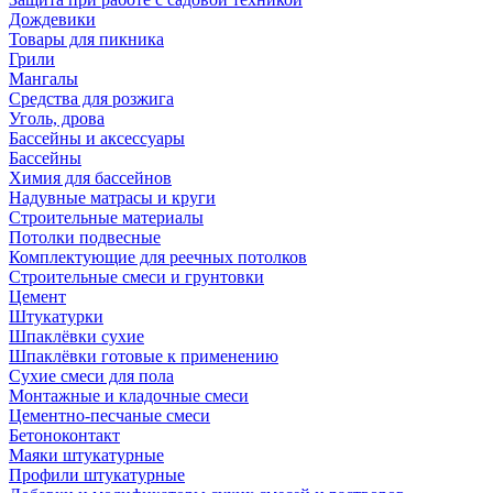
Дождевики
Товары для пикника
Грили
Мангалы
Средства для розжига
Уголь, дрова
Бассейны и аксессуары
Бассейны
Химия для бассейнов
Надувные матрасы и круги
Строительные материалы
Потолки подвесные
Комплектующие для реечных потолков
Строительные смеси и грунтовки
Цемент
Штукатурки
Шпаклёвки сухие
Шпаклёвки готовые к применению
Сухие смеси для пола
Монтажные и кладочные смеси
Цементно-песчаные смеси
Бетоноконтакт
Маяки штукатурные
Профили штукатурные