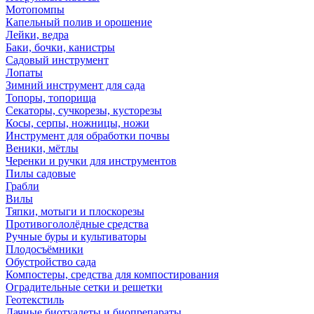
Мотопомпы
Капельный полив и орошение
Лейки, ведра
Баки, бочки, канистры
Садовый инструмент
Лопаты
Зимний инструмент для сада
Топоры, топорища
Секаторы, сучкорезы, кусторезы
Косы, серпы, ножницы, ножи
Инструмент для обработки почвы
Веники, мётлы
Черенки и ручки для инструментов
Пилы садовые
Грабли
Вилы
Тяпки, мотыги и плоскорезы
Противогололёдные средства
Ручные буры и культиваторы
Плодосъёмники
Обустройство сада
Компостеры, средства для компостирования
Оградительные сетки и решетки
Геотекстиль
Дачные биотуалеты и биопрепараты