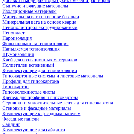
Добавки и модификаторы сухих смесей и растворов
Сыпучие и вяжущие материалы
Изоляционные материалы
Минеральная вата на основе базальта
Минеральная вата на основе кварца
Пенополистирол экструдированный
Пенопласт
Пароизоляция
Фольгированная теплоизоляция
Напыляемая теплоизоляция
Шумоизоляция
Клей для изоляционных материалов
Полиэтилен вспененный
Комплектующие для теплоизоляции
Гипсокартонные системы и листовые материалы
Профили для гипсокартона
Гипсокартон
Гипсоволокнистые листы
Крепёж для профиля и гипсокартона
Серпянки и уплотнительные ленты для гипсокартона
Стеновые и фасадные материалы
Комплектующие к фасадным панелям
Фасадные панели
Сайдинг
Комплектующие для сайдинга