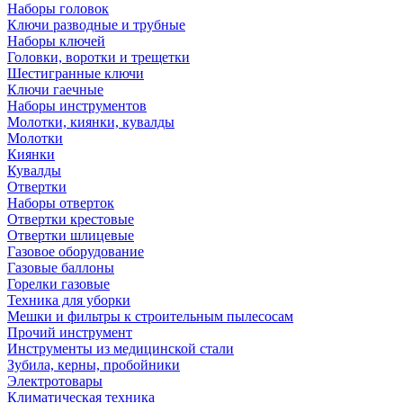
Наборы головок
Ключи разводные и трубные
Наборы ключей
Головки, воротки и трещетки
Шестигранные ключи
Ключи гаечные
Наборы инструментов
Молотки, киянки, кувалды
Молотки
Киянки
Кувалды
Отвертки
Наборы отверток
Отвертки крестовые
Отвертки шлицевые
Газовое оборудование
Газовые баллоны
Горелки газовые
Техника для уборки
Мешки и фильтры к строительным пылесосам
Прочий инструмент
Инструменты из медицинской стали
Зубила, керны, пробойники
Электротовары
Климатическая техника