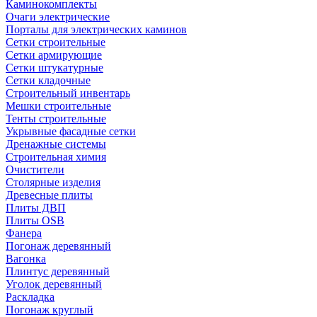
Каминокомплекты
Очаги электрические
Порталы для электрических каминов
Сетки строительные
Сетки армирующие
Сетки штукатурные
Сетки кладочные
Строительный инвентарь
Мешки строительные
Тенты строительные
Укрывные фасадные сетки
Дренажные системы
Строительная химия
Очистители
Столярные изделия
Древесные плиты
Плиты ДВП
Плиты OSB
Фанера
Погонаж деревянный
Вагонка
Плинтус деревянный
Уголок деревянный
Раскладка
Погонаж круглый