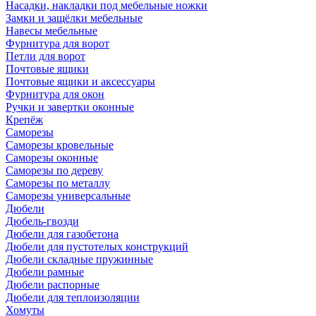
Насадки, накладки под мебельные ножки
Замки и защёлки мебельные
Навесы мебельные
Фурнитура для ворот
Петли для ворот
Почтовые ящики
Почтовые ящики и аксессуары
Фурнитура для окон
Ручки и завертки оконные
Крепёж
Саморезы
Саморезы кровельные
Саморезы оконные
Саморезы по дереву
Саморезы по металлу
Саморезы универсальные
Дюбели
Дюбель-гвозди
Дюбели для газобетона
Дюбели для пустотелых конструкций
Дюбели складные пружинные
Дюбели рамные
Дюбели распорные
Дюбели для теплоизоляции
Хомуты