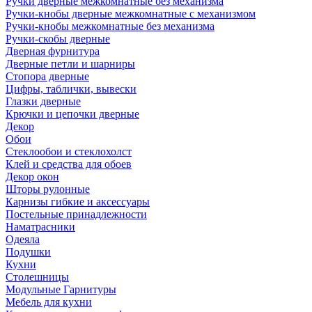
Ручки дверные межкомнатные без механизма
Ручки-кнобы дверные межкомнатные с механизмом
Ручки-кнобы межкомнатные без механизма
Ручки-скобы дверные
Дверная фурнитура
Дверные петли и шарниры
Стопора дверные
Цифры, таблички, вывески
Глазки дверные
Крючки и цепочки дверные
Декор
Обои
Стеклообои и стеклохолст
Клей и средства для обоев
Декор окон
Шторы рулонные
Карнизы гибкие и аксессуары
Постельные принадлежности
Наматрасники
Одеяла
Подушки
Кухни
Столешницы
Модульные Гарнитуры
Мебель для кухни