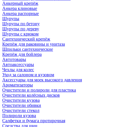
Анкерный крепёж
Анкера клиновые
Анкера распорные
Шурупы
Шурупы по бетону
Шурупы по дереву
Шурупы с крюком
Сантехнический крепёж
Крепёж для раковины и унитаза
Шпильки сантехнические
Крепёж для бойлера
Автотовары
Автоаксессуары
Чехлы для колес
Уход за салоном и кузовом
Аксессуары для моек высокого давления
Ароматизаторы
Очистители и полироли для пластика
Очистители колёсных дисков
Очистители кузова
Очистители обивки
Очистители стекол
Полироли кузова
Салфетки и бумага протирочная
Средства для шин