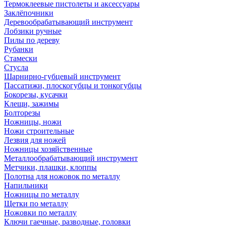
Термоклеевые пистолеты и аксессуары
Заклёпочники
Деревообрабатывающий инструмент
Лобзики ручные
Пилы по дереву
Рубанки
Стамески
Стусла
Шарнирно-губцевый инструмент
Пассатижи, плоскогубцы и тонкогубцы
Бокорезы, кусачки
Клещи, зажимы
Болторезы
Ножницы, ножи
Ножи строительные
Лезвия для ножей
Ножницы хозяйственные
Металлообрабатывающий инструмент
Метчики, плашки, клоппы
Полотна для ножовок по металлу
Напильники
Ножницы по металлу
Щетки по металлу
Ножовки по металлу
Ключи гаечные, разводные, головки