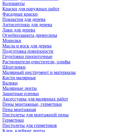
Колоранты
Краски для наружных работ
Фасадные краски
Покрытия для дерева
Антисептики для дерева
Лаки для дерева
Огнебиозащита древесины
Морилки
Масла и воск для дерева
Подготовка поверхности
Грунтовки пропиточные
Растворители,очистители, олифы
Шпатлевки
Малярный инструмент и материалы
Кисти малярные
Валики
Малярные ленты
Защитные пленки
Аксессуары для малярных работ
Пены монтажные, герметики
Пена монтажная
Пистолеты для монтажной пены
Герметики
Пистолеты для герметиков
Клеи, клейкие ленты