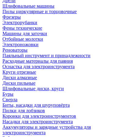
Дрели
Шлифовальные машины
Пилы циркулярные и торцовочные
Фрезеры
Электрорубанки
Фены технические
Машины для заточки
Отбойные молотки
Электроножовки
Реноваторы
Паяльный инструмент и принадлежности
Расходные материалы для паяния
Оснастка для электроинструмента
Круги отрезные
Диски алмазные
Диски пильные
Шлифовальные диски, круги
Буры
Сверла
Биты, насадки для шуруповёрта
Пилки для лобзиков
Коронки для электроинструментов
Насадки для электроинструмента
Аккумуляторы и зарядные устройства для
электроинструмента