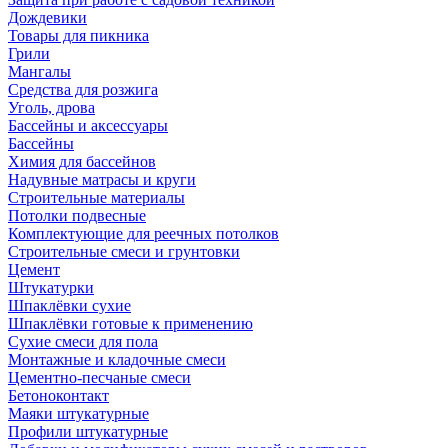
Дождевики
Товары для пикника
Грили
Мангалы
Средства для розжига
Уголь, дрова
Бассейны и аксессуары
Бассейны
Химия для бассейнов
Надувные матрасы и круги
Строительные материалы
Потолки подвесные
Комплектующие для реечных потолков
Строительные смеси и грунтовки
Цемент
Штукатурки
Шпаклёвки сухие
Шпаклёвки готовые к применению
Сухие смеси для пола
Монтажные и кладочные смеси
Цементно-песчаные смеси
Бетоноконтакт
Маяки штукатурные
Профили штукатурные