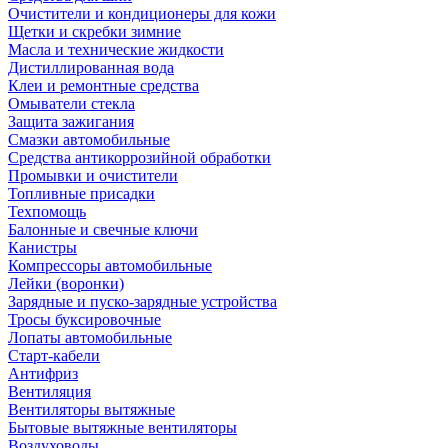
Очистители и кондиционеры для кожи
Щетки и скребки зимние
Масла и технические жидкости
Дистиллированная вода
Клеи и ремонтные средства
Омыватели стекла
Защита зажигания
Смазки автомобильные
Средства антикоррозийной обработки
Промывки и очистители
Топливные присадки
Техпомощь
Балонные и свечные ключи
Канистры
Компрессоры автомобильные
Лейки (воронки)
Зарядные и пуско-зарядные устройства
Тросы буксировочные
Лопаты автомобильные
Старт-кабели
Антифриз
Вентиляция
Вентиляторы вытяжные
Бытовые вытяжные вентиляторы
Воздуховоды