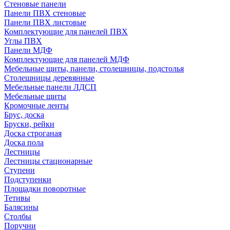
Стеновые панели
Панели ПВХ стеновые
Панели ПВХ листовые
Комплектующие для панелей ПВХ
Углы ПВХ
Панели МДФ
Комплектующие для панелей МДФ
Мебельные щиты, панели, столешницы, подстолья
Столешницы деревянные
Мебельные панели ЛДСП
Мебельные щиты
Кромочные ленты
Брус, доска
Бруски, рейки
Доска строганая
Доска пола
Лестницы
Лестницы стационарные
Ступени
Подступенки
Площадки поворотные
Тетивы
Балясины
Столбы
Поручни