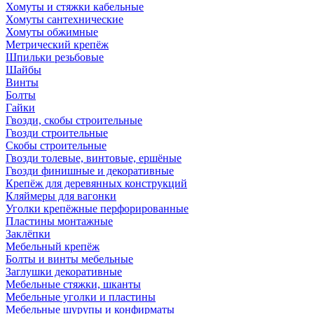
Хомуты и стяжки кабельные
Хомуты сантехнические
Хомуты обжимные
Метрический крепёж
Шпильки резьбовые
Шайбы
Винты
Болты
Гайки
Гвозди, скобы строительные
Гвозди строительные
Скобы строительные
Гвозди толевые, винтовые, ершёные
Гвозди финишные и декоративные
Крепёж для деревянных конструкций
Кляймеры для вагонки
Уголки крепёжные перфорированные
Пластины монтажные
Заклёпки
Мебельный крепёж
Болты и винты мебельные
Заглушки декоративные
Мебельные стяжки, шканты
Мебельные уголки и пластины
Мебельные шурупы и конфирматы