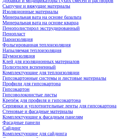
Добавки и модификаторы сухих смесей и растворов
Сыпучие и вяжущие материалы
Изоляционные материалы
Минеральная вата на основе базальта
Минеральная вата на основе кварца
Пенополистирол экструдированный
Пенопласт
Пароизоляция
Фольгированная теплоизоляция
Напыляемая теплоизоляция
Шумоизоляция
Клей для изоляционных материалов
Полиэтилен вспененный
Комплектующие для теплоизоляции
Гипсокартонные системы и листовые материалы
Профили для гипсокартона
Гипсокартон
Гипсоволокнистые листы
Крепёж для профиля и гипсокартона
Серпянки и уплотнительные ленты для гипсокартона
Стеновые и фасадные материалы
Комплектующие к фасадным панелям
Фасадные панели
Сайдинг
Комплектующие для сайдинга