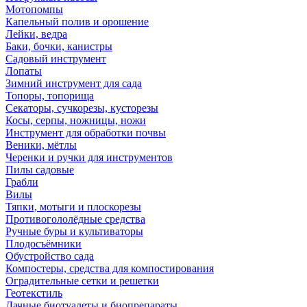
Мотопомпы
Капельный полив и орошение
Лейки, ведра
Баки, бочки, канистры
Садовый инструмент
Лопаты
Зимний инструмент для сада
Топоры, топорища
Секаторы, сучкорезы, кусторезы
Косы, серпы, ножницы, ножи
Инструмент для обработки почвы
Веники, мётлы
Черенки и ручки для инструментов
Пилы садовые
Грабли
Вилы
Тяпки, мотыги и плоскорезы
Противогололёдные средства
Ручные буры и культиваторы
Плодосъёмники
Обустройство сада
Компостеры, средства для компостирования
Оградительные сетки и решетки
Геотекстиль
Дачные биотуалеты и биопрепараты