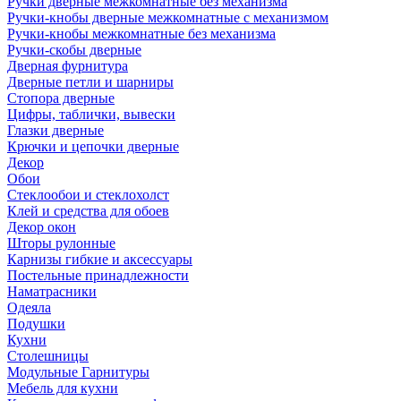
Ручки дверные межкомнатные без механизма
Ручки-кнобы дверные межкомнатные с механизмом
Ручки-кнобы межкомнатные без механизма
Ручки-скобы дверные
Дверная фурнитура
Дверные петли и шарниры
Стопора дверные
Цифры, таблички, вывески
Глазки дверные
Крючки и цепочки дверные
Декор
Обои
Стеклообои и стеклохолст
Клей и средства для обоев
Декор окон
Шторы рулонные
Карнизы гибкие и аксессуары
Постельные принадлежности
Наматрасники
Одеяла
Подушки
Кухни
Столешницы
Модульные Гарнитуры
Мебель для кухни