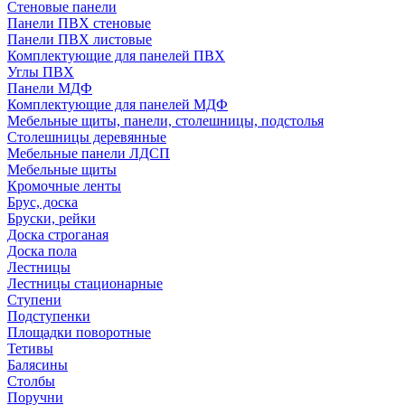
Стеновые панели
Панели ПВХ стеновые
Панели ПВХ листовые
Комплектующие для панелей ПВХ
Углы ПВХ
Панели МДФ
Комплектующие для панелей МДФ
Мебельные щиты, панели, столешницы, подстолья
Столешницы деревянные
Мебельные панели ЛДСП
Мебельные щиты
Кромочные ленты
Брус, доска
Бруски, рейки
Доска строганая
Доска пола
Лестницы
Лестницы стационарные
Ступени
Подступенки
Площадки поворотные
Тетивы
Балясины
Столбы
Поручни