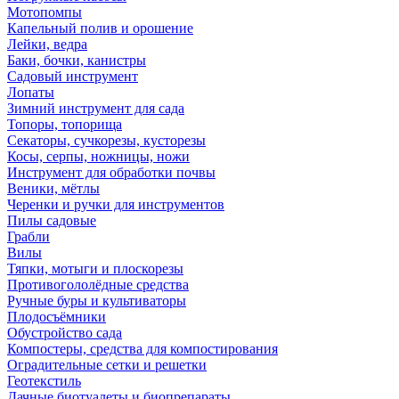
Мотопомпы
Капельный полив и орошение
Лейки, ведра
Баки, бочки, канистры
Садовый инструмент
Лопаты
Зимний инструмент для сада
Топоры, топорища
Секаторы, сучкорезы, кусторезы
Косы, серпы, ножницы, ножи
Инструмент для обработки почвы
Веники, мётлы
Черенки и ручки для инструментов
Пилы садовые
Грабли
Вилы
Тяпки, мотыги и плоскорезы
Противогололёдные средства
Ручные буры и культиваторы
Плодосъёмники
Обустройство сада
Компостеры, средства для компостирования
Оградительные сетки и решетки
Геотекстиль
Дачные биотуалеты и биопрепараты