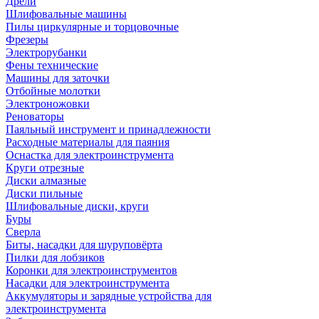
Дрели
Шлифовальные машины
Пилы циркулярные и торцовочные
Фрезеры
Электрорубанки
Фены технические
Машины для заточки
Отбойные молотки
Электроножовки
Реноваторы
Паяльный инструмент и принадлежности
Расходные материалы для паяния
Оснастка для электроинструмента
Круги отрезные
Диски алмазные
Диски пильные
Шлифовальные диски, круги
Буры
Сверла
Биты, насадки для шуруповёрта
Пилки для лобзиков
Коронки для электроинструментов
Насадки для электроинструмента
Аккумуляторы и зарядные устройства для
электроинструмента