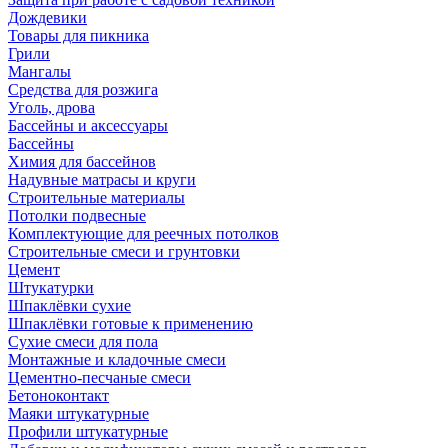
Дождевики
Товары для пикника
Грили
Мангалы
Средства для розжига
Уголь, дрова
Бассейны и аксессуары
Бассейны
Химия для бассейнов
Надувные матрасы и круги
Строительные материалы
Потолки подвесные
Комплектующие для реечных потолков
Строительные смеси и грунтовки
Цемент
Штукатурки
Шпаклёвки сухие
Шпаклёвки готовые к применению
Сухие смеси для пола
Монтажные и кладочные смеси
Цементно-песчаные смеси
Бетоноконтакт
Маяки штукатурные
Профили штукатурные