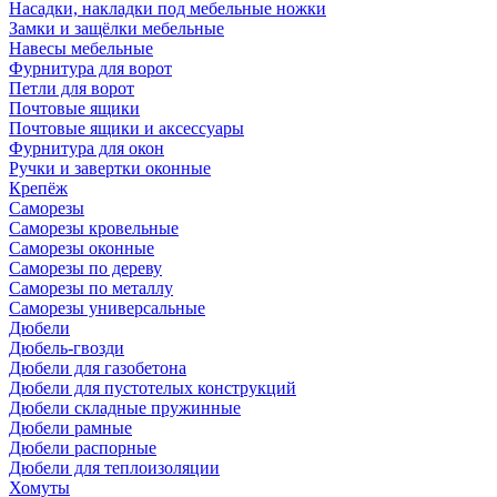
Насадки, накладки под мебельные ножки
Замки и защёлки мебельные
Навесы мебельные
Фурнитура для ворот
Петли для ворот
Почтовые ящики
Почтовые ящики и аксессуары
Фурнитура для окон
Ручки и завертки оконные
Крепёж
Саморезы
Саморезы кровельные
Саморезы оконные
Саморезы по дереву
Саморезы по металлу
Саморезы универсальные
Дюбели
Дюбель-гвозди
Дюбели для газобетона
Дюбели для пустотелых конструкций
Дюбели складные пружинные
Дюбели рамные
Дюбели распорные
Дюбели для теплоизоляции
Хомуты