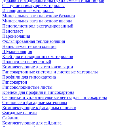
Добавки и модификаторы сухих смесей и растворов
Сыпучие и вяжущие материалы
Изоляционные материалы
Минеральная вата на основе базальта
Минеральная вата на основе кварца
Пенополистирол экструдированный
Пенопласт
Пароизоляция
Фольгированная теплоизоляция
Напыляемая теплоизоляция
Шумоизоляция
Клей для изоляционных материалов
Полиэтилен вспененный
Комплектующие для теплоизоляции
Гипсокартонные системы и листовые материалы
Профили для гипсокартона
Гипсокартон
Гипсоволокнистые листы
Крепёж для профиля и гипсокартона
Серпянки и уплотнительные ленты для гипсокартона
Стеновые и фасадные материалы
Комплектующие к фасадным панелям
Фасадные панели
Сайдинг
Комплектующие для сайдинга