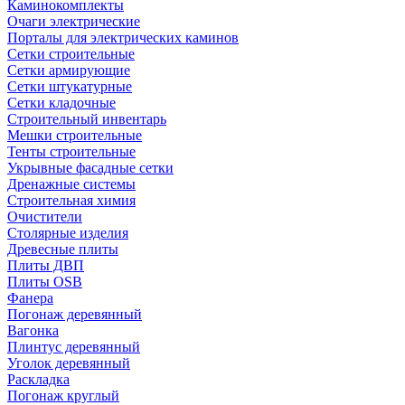
Каминокомплекты
Очаги электрические
Порталы для электрических каминов
Сетки строительные
Сетки армирующие
Сетки штукатурные
Сетки кладочные
Строительный инвентарь
Мешки строительные
Тенты строительные
Укрывные фасадные сетки
Дренажные системы
Строительная химия
Очистители
Столярные изделия
Древесные плиты
Плиты ДВП
Плиты OSB
Фанера
Погонаж деревянный
Вагонка
Плинтус деревянный
Уголок деревянный
Раскладка
Погонаж круглый