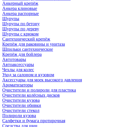
Анкерный крепёж
Анкера клиновые
Анкера распорные
Шурупы
Шурупы по бетону
Шурупы по дереву
Шурупы с крюком
Сантехнический крепёж
Крепёж для раковины и унитаза
Шпильки сантехнические
Крепёж для бойлера
Автотовары
Автоаксессуары
Чехлы для колес
Уход за салоном и кузовом
Аксессуары для моек высокого давления
Ароматизаторы
Очистители и полироли для пластика
Очистители колёсных дисков
Очистители кузова
Очистители обивки
Очистители стекол
Полироли кузова
Салфетки и бумага протирочная
Средства для шин