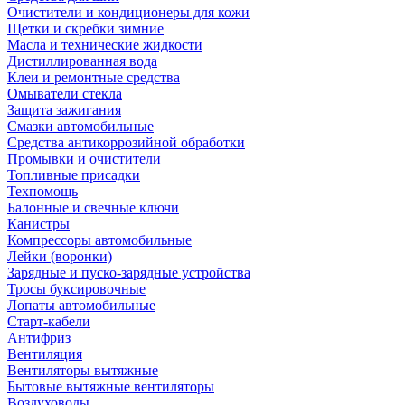
Очистители и кондиционеры для кожи
Щетки и скребки зимние
Масла и технические жидкости
Дистиллированная вода
Клеи и ремонтные средства
Омыватели стекла
Защита зажигания
Смазки автомобильные
Средства антикоррозийной обработки
Промывки и очистители
Топливные присадки
Техпомощь
Балонные и свечные ключи
Канистры
Компрессоры автомобильные
Лейки (воронки)
Зарядные и пуско-зарядные устройства
Тросы буксировочные
Лопаты автомобильные
Старт-кабели
Антифриз
Вентиляция
Вентиляторы вытяжные
Бытовые вытяжные вентиляторы
Воздуховоды