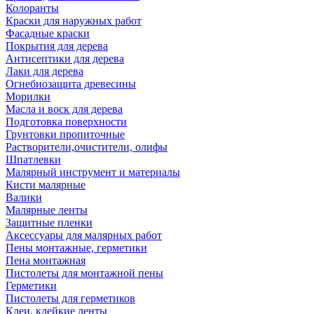
Колоранты
Краски для наружных работ
Фасадные краски
Покрытия для дерева
Антисептики для дерева
Лаки для дерева
Огнебиозащита древесины
Морилки
Масла и воск для дерева
Подготовка поверхности
Грунтовки пропиточные
Растворители,очистители, олифы
Шпатлевки
Малярный инструмент и материалы
Кисти малярные
Валики
Малярные ленты
Защитные пленки
Аксессуары для малярных работ
Пены монтажные, герметики
Пена монтажная
Пистолеты для монтажной пены
Герметики
Пистолеты для герметиков
Клеи, клейкие ленты