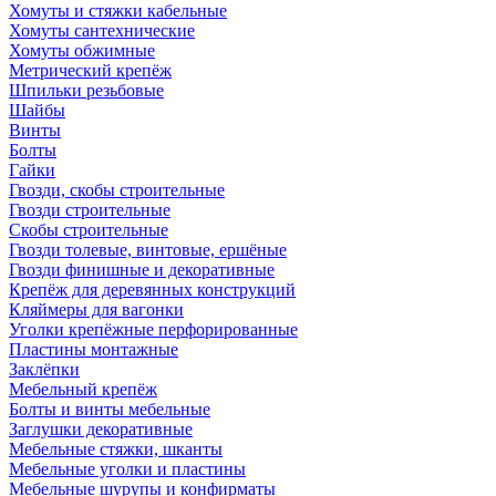
Хомуты и стяжки кабельные
Хомуты сантехнические
Хомуты обжимные
Метрический крепёж
Шпильки резьбовые
Шайбы
Винты
Болты
Гайки
Гвозди, скобы строительные
Гвозди строительные
Скобы строительные
Гвозди толевые, винтовые, ершёные
Гвозди финишные и декоративные
Крепёж для деревянных конструкций
Кляймеры для вагонки
Уголки крепёжные перфорированные
Пластины монтажные
Заклёпки
Мебельный крепёж
Болты и винты мебельные
Заглушки декоративные
Мебельные стяжки, шканты
Мебельные уголки и пластины
Мебельные шурупы и конфирматы