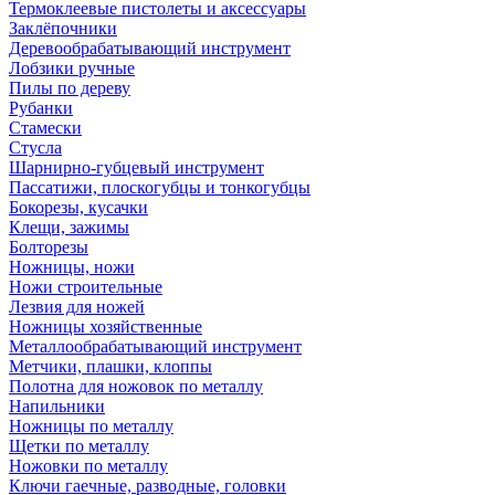
Термоклеевые пистолеты и аксессуары
Заклёпочники
Деревообрабатывающий инструмент
Лобзики ручные
Пилы по дереву
Рубанки
Стамески
Стусла
Шарнирно-губцевый инструмент
Пассатижи, плоскогубцы и тонкогубцы
Бокорезы, кусачки
Клещи, зажимы
Болторезы
Ножницы, ножи
Ножи строительные
Лезвия для ножей
Ножницы хозяйственные
Металлообрабатывающий инструмент
Метчики, плашки, клоппы
Полотна для ножовок по металлу
Напильники
Ножницы по металлу
Щетки по металлу
Ножовки по металлу
Ключи гаечные, разводные, головки