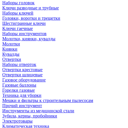
Наборы головок
Ключи разводные и трубные
Наборы ключей
Головки, воротки и трещетки
Шестигранные ключи
Ключи гаечные
Наборы инструментов
Молотки, киянки, кувалды
Молотки
Киянки
Кувалды
Отвертки
Наборы отверток
Отвертки крестовые
Отвертки шлицевые
Газовое оборудование
Газовые баллоны
Горелки газовые
Техника для уборки
Мешки и фильтры к строительным пылесосам
Прочий инструмент
Инструменты из медицинской стали
Зубила, керны, пробойники
Электротовары
Климатическая техника