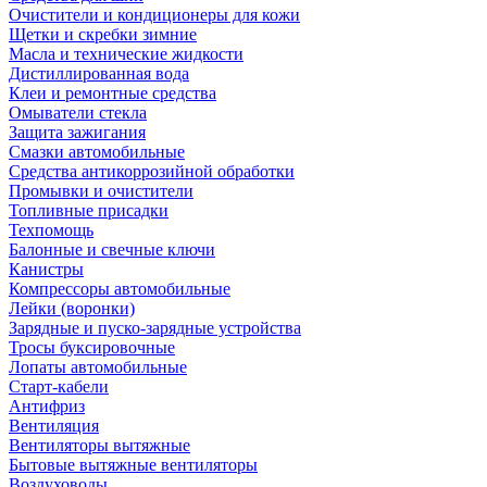
Очистители и кондиционеры для кожи
Щетки и скребки зимние
Масла и технические жидкости
Дистиллированная вода
Клеи и ремонтные средства
Омыватели стекла
Защита зажигания
Смазки автомобильные
Средства антикоррозийной обработки
Промывки и очистители
Топливные присадки
Техпомощь
Балонные и свечные ключи
Канистры
Компрессоры автомобильные
Лейки (воронки)
Зарядные и пуско-зарядные устройства
Тросы буксировочные
Лопаты автомобильные
Старт-кабели
Антифриз
Вентиляция
Вентиляторы вытяжные
Бытовые вытяжные вентиляторы
Воздуховоды