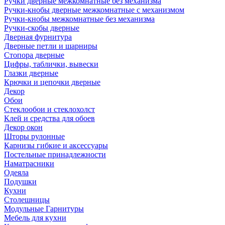
Ручки дверные межкомнатные без механизма
Ручки-кнобы дверные межкомнатные с механизмом
Ручки-кнобы межкомнатные без механизма
Ручки-скобы дверные
Дверная фурнитура
Дверные петли и шарниры
Стопора дверные
Цифры, таблички, вывески
Глазки дверные
Крючки и цепочки дверные
Декор
Обои
Стеклообои и стеклохолст
Клей и средства для обоев
Декор окон
Шторы рулонные
Карнизы гибкие и аксессуары
Постельные принадлежности
Наматрасники
Одеяла
Подушки
Кухни
Столешницы
Модульные Гарнитуры
Мебель для кухни