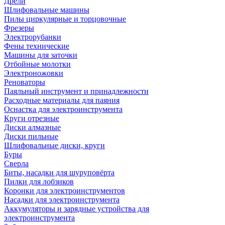
Дрели
Шлифовальные машины
Пилы циркулярные и торцовочные
Фрезеры
Электрорубанки
Фены технические
Машины для заточки
Отбойные молотки
Электроножовки
Реноваторы
Паяльный инструмент и принадлежности
Расходные материалы для паяния
Оснастка для электроинструмента
Круги отрезные
Диски алмазные
Диски пильные
Шлифовальные диски, круги
Буры
Сверла
Биты, насадки для шуруповёрта
Пилки для лобзиков
Коронки для электроинструментов
Насадки для электроинструмента
Аккумуляторы и зарядные устройства для
электроинструмента