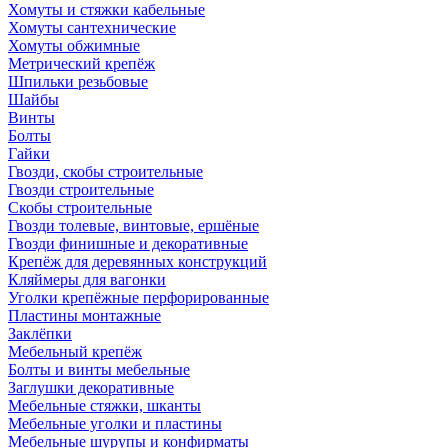
Хомуты и стяжки кабельные
Хомуты сантехнические
Хомуты обжимные
Метрический крепёж
Шпильки резьбовые
Шайбы
Винты
Болты
Гайки
Гвозди, скобы строительные
Гвозди строительные
Скобы строительные
Гвозди толевые, винтовые, ершёные
Гвозди финишные и декоративные
Крепёж для деревянных конструкций
Кляймеры для вагонки
Уголки крепёжные перфорированные
Пластины монтажные
Заклёпки
Мебельный крепёж
Болты и винты мебельные
Заглушки декоративные
Мебельные стяжки, шканты
Мебельные уголки и пластины
Мебельные шурупы и конфирматы