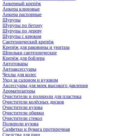
Анкерный крепёж
Анкера клиновые
Анкера распорные
Шурупы
Шурупы по бетону
Шурупы по дереву
Шурупы с крюком
Сантехнический крепёж
Крепёж для раковины и унитаза
Шпильки сантехнические
Крепёж для бойлера
Автотовары
Автоаксессуары
Чехлы для колес
Уход за салоном и кузовом
Аксессуары для моек высокого давления
Ароматизаторы
Очистители и полироли для пластика
Очистители колёсных дисков
Очистители кузова
Очистители обивки
Очистители стекол
Полироли кузова
Салфетки и бумага протирочная
Средства для шин