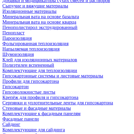
Добавки и модификаторы сухих смесей и растворов
Сыпучие и вяжущие материалы
Изоляционные материалы
Минеральная вата на основе базальта
Минеральная вата на основе кварца
Пенополистирол экструдированный
Пенопласт
Пароизоляция
Фольгированная теплоизоляция
Напыляемая теплоизоляция
Шумоизоляция
Клей для изоляционных материалов
Полиэтилен вспененный
Комплектующие для теплоизоляции
Гипсокартонные системы и листовые материалы
Профили для гипсокартона
Гипсокартон
Гипсоволокнистые листы
Крепёж для профиля и гипсокартона
Серпянки и уплотнительные ленты для гипсокартона
Стеновые и фасадные материалы
Комплектующие к фасадным панелям
Фасадные панели
Сайдинг
Комплектующие для сайдинга