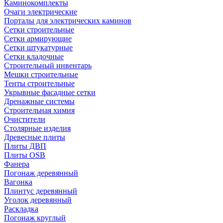
Каминокомплекты
Очаги электрические
Порталы для электрических каминов
Сетки строительные
Сетки армирующие
Сетки штукатурные
Сетки кладочные
Строительный инвентарь
Мешки строительные
Тенты строительные
Укрывные фасадные сетки
Дренажные системы
Строительная химия
Очистители
Столярные изделия
Древесные плиты
Плиты ДВП
Плиты OSB
Фанера
Погонаж деревянный
Вагонка
Плинтус деревянный
Уголок деревянный
Раскладка
Погонаж круглый