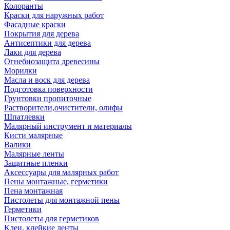
Колоранты
Краски для наружных работ
Фасадные краски
Покрытия для дерева
Антисептики для дерева
Лаки для дерева
Огнебиозащита древесины
Морилки
Масла и воск для дерева
Подготовка поверхности
Грунтовки пропиточные
Растворители,очистители, олифы
Шпатлевки
Малярный инструмент и материалы
Кисти малярные
Валики
Малярные ленты
Защитные пленки
Аксессуары для малярных работ
Пены монтажные, герметики
Пена монтажная
Пистолеты для монтажной пены
Герметики
Пистолеты для герметиков
Клеи, клейкие ленты