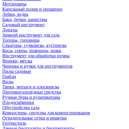
Мотопомпы
Капельный полив и орошение
Лейки, ведра
Баки, бочки, канистры
Садовый инструмент
Лопаты
Зимний инструмент для сада
Топоры, топорища
Секаторы, сучкорезы, кусторезы
Косы, серпы, ножницы, ножи
Инструмент для обработки почвы
Веники, мётлы
Черенки и ручки для инструментов
Пилы садовые
Грабли
Вилы
Тяпки, мотыги и плоскорезы
Противогололёдные средства
Ручные буры и культиваторы
Плодосъёмники
Обустройство сада
Компостеры, средства для компостирования
Оградительные сетки и решетки
Геотекстиль
Дачные биотуалеты и биопрепараты