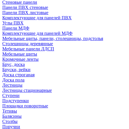
Стеновые панели
Панели ПВХ стеновые
Панели ПВХ листовые
Комплектующие для панелей ПВХ
Углы ПВХ
Панели МДФ
Комплектующие для панелей МДФ
Мебельные щиты, панели, столешницы, подстолья
Столешницы деревянные
Мебельные панели ЛДСП
Мебельные щиты
Кромочные ленты
Брус, доска
Бруски, рейки
Доска строганая
Доска пола
Лестницы
Лестницы стационарные
Ступени
Подступенки
Площадки поворотные
Тетивы
Балясины
Столбы
Поручни