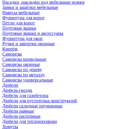
Насадки, накладки под мебельные ножки
Замки и защёлки мебельные
Навесы мебельные
Фурнитура для ворот
Петли для ворот
Почтовые ящики
Почтовые ящики и аксессуары
Фурнитура для окон
Ручки и завертки оконные
Крепёж
Саморезы
Саморезы кровельные
Саморезы оконные
Саморезы по дереву
Саморезы по металлу
Саморезы универсальные
Дюбели
Дюбель-гвозди
Дюбели для газобетона
Дюбели для пустотелых конструкций
Дюбели складные пружинные
Дюбели рамные
Дюбели распорные
Дюбели для теплоизоляции
Хомуты