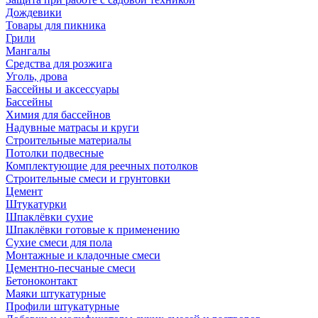
Дождевики
Товары для пикника
Грили
Мангалы
Средства для розжига
Уголь, дрова
Бассейны и аксессуары
Бассейны
Химия для бассейнов
Надувные матрасы и круги
Строительные материалы
Потолки подвесные
Комплектующие для реечных потолков
Строительные смеси и грунтовки
Цемент
Штукатурки
Шпаклёвки сухие
Шпаклёвки готовые к применению
Сухие смеси для пола
Монтажные и кладочные смеси
Цементно-песчаные смеси
Бетоноконтакт
Маяки штукатурные
Профили штукатурные