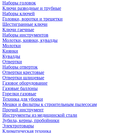
Наборы головок
Ключи разводные и трубные
Наборы ключей
Головки, воротки и трещетки
Шестигранные ключи
Ключи гаечные
Наборы инструментов
Молотки, киянки, кувалды
Молотки
Киянки
Кувалды
Отвертки
Наборы отверток
Отвертки крестовые
Отвертки шлицевые
Газовое оборудование
Газовые баллоны
Горелки газовые
Техника для уборки
Мешки и фильтры к строительным пылесосам
Прочий инструмент
Инструменты из медицинской стали
Зубила, керны, пробойники
Электротовары
Климатическая техника