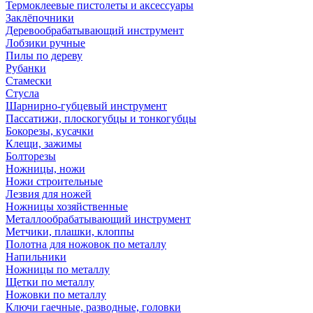
Термоклеевые пистолеты и аксессуары
Заклёпочники
Деревообрабатывающий инструмент
Лобзики ручные
Пилы по дереву
Рубанки
Стамески
Стусла
Шарнирно-губцевый инструмент
Пассатижи, плоскогубцы и тонкогубцы
Бокорезы, кусачки
Клещи, зажимы
Болторезы
Ножницы, ножи
Ножи строительные
Лезвия для ножей
Ножницы хозяйственные
Металлообрабатывающий инструмент
Метчики, плашки, клоппы
Полотна для ножовок по металлу
Напильники
Ножницы по металлу
Щетки по металлу
Ножовки по металлу
Ключи гаечные, разводные, головки