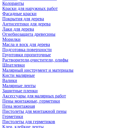
Колоранты
Краски для наружных работ
Фасадные краски
Покрытия для дерева
Антисептики для дерева
Лаки для дерева
Огнебиозащита древесины
Морилки
Масла и воск для дерева
Подготовка поверхности
Грунтовки пропиточные
Растворители,очистители, олифы
Шпатлевки
Малярный инструмент и материалы
Кисти малярные
Валики
Малярные ленты
Защитные пленки
Аксессуары для малярных работ
Пены монтажные, герметики
Пена монтажная
Пистолеты для монтажной пены
Герметики
Пистолеты для герметиков
Клеи, клейкие ленты