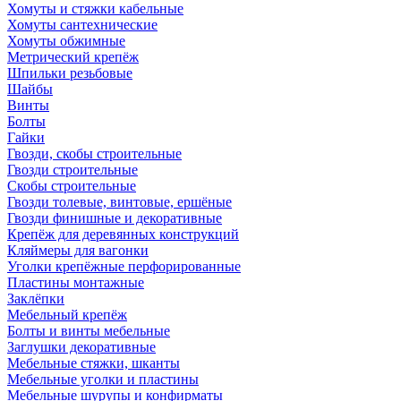
Хомуты и стяжки кабельные
Хомуты сантехнические
Хомуты обжимные
Метрический крепёж
Шпильки резьбовые
Шайбы
Винты
Болты
Гайки
Гвозди, скобы строительные
Гвозди строительные
Скобы строительные
Гвозди толевые, винтовые, ершёные
Гвозди финишные и декоративные
Крепёж для деревянных конструкций
Кляймеры для вагонки
Уголки крепёжные перфорированные
Пластины монтажные
Заклёпки
Мебельный крепёж
Болты и винты мебельные
Заглушки декоративные
Мебельные стяжки, шканты
Мебельные уголки и пластины
Мебельные шурупы и конфирматы