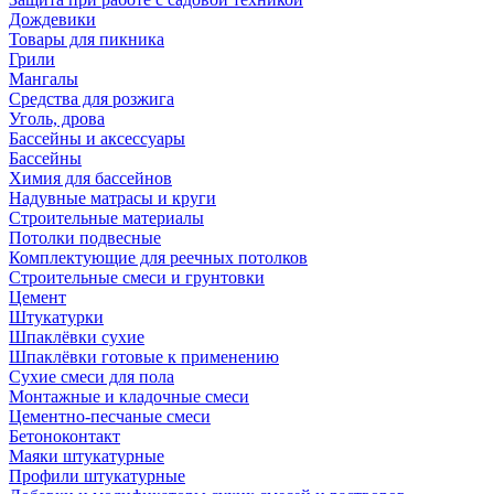
Дождевики
Товары для пикника
Грили
Мангалы
Средства для розжига
Уголь, дрова
Бассейны и аксессуары
Бассейны
Химия для бассейнов
Надувные матрасы и круги
Строительные материалы
Потолки подвесные
Комплектующие для реечных потолков
Строительные смеси и грунтовки
Цемент
Штукатурки
Шпаклёвки сухие
Шпаклёвки готовые к применению
Сухие смеси для пола
Монтажные и кладочные смеси
Цементно-песчаные смеси
Бетоноконтакт
Маяки штукатурные
Профили штукатурные