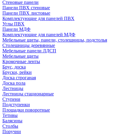
Стеновые панели
Панели ПВХ стеновые
Панели ПВХ листовые
Комплектующие для панелей ПВХ
Углы ПВХ
Панели МДФ
Комплектующие для панелей МДФ
Мебельные щиты, панели, столешницы, подстолья
Столешницы деревянные
Мебельные панели ЛДСП
Мебельные щиты
Кромочные ленты
Брус, доска
Бруски, рейки
Доска строганая
Доска пола
Лестницы
Лестницы стационарные
Ступени
Подступенки
Площадки поворотные
Тетивы
Балясины
Столбы
Поручни