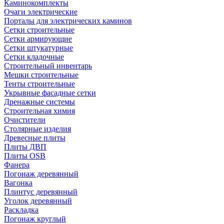
Каминокомплекты
Очаги электрические
Порталы для электрических каминов
Сетки строительные
Сетки армирующие
Сетки штукатурные
Сетки кладочные
Строительный инвентарь
Мешки строительные
Тенты строительные
Укрывные фасадные сетки
Дренажные системы
Строительная химия
Очистители
Столярные изделия
Древесные плиты
Плиты ДВП
Плиты OSB
Фанера
Погонаж деревянный
Вагонка
Плинтус деревянный
Уголок деревянный
Раскладка
Погонаж круглый