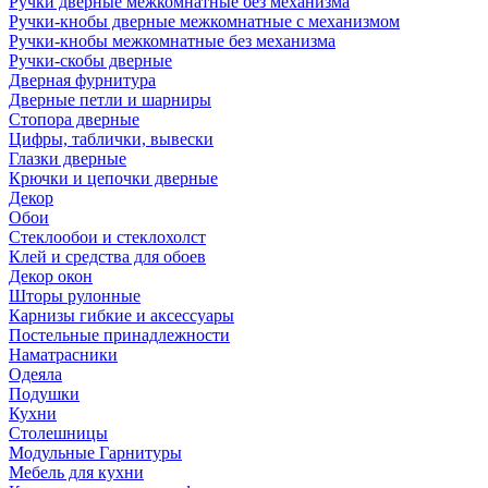
Ручки дверные межкомнатные без механизма
Ручки-кнобы дверные межкомнатные с механизмом
Ручки-кнобы межкомнатные без механизма
Ручки-скобы дверные
Дверная фурнитура
Дверные петли и шарниры
Стопора дверные
Цифры, таблички, вывески
Глазки дверные
Крючки и цепочки дверные
Декор
Обои
Стеклообои и стеклохолст
Клей и средства для обоев
Декор окон
Шторы рулонные
Карнизы гибкие и аксессуары
Постельные принадлежности
Наматрасники
Одеяла
Подушки
Кухни
Столешницы
Модульные Гарнитуры
Мебель для кухни