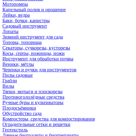
Мотопомпы
Капельный полив и орошение
Лейки, ведра
Баки, бочки, канистры
Садовый инструмент
Лопаты
Зимний инструмент для сада
Топоры, топорища
Секаторы, сучкорезы, кусторезы
Косы, серпы, ножницы, ножи
Инструмент для обработки почвы
Веники, мётлы
Черенки и ручки для инструментов
Пилы садовые
Грабли
Вилы
Тяпки, мотыги и плоскорезы
Противогололёдные средства
Ручные буры и культиваторы
Плодосъёмники
Обустройство сада
Компостеры, средства для компостирования
Оградительные сетки и решетки
Геотекстиль
Дачные биотуалеты и биопрепараты