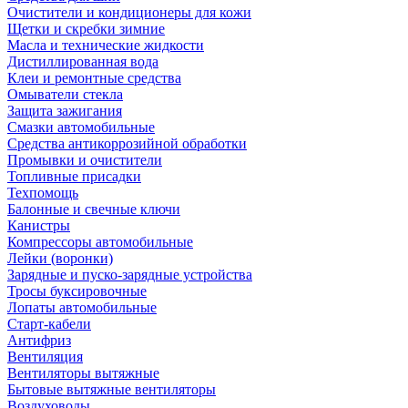
Очистители и кондиционеры для кожи
Щетки и скребки зимние
Масла и технические жидкости
Дистиллированная вода
Клеи и ремонтные средства
Омыватели стекла
Защита зажигания
Смазки автомобильные
Средства антикоррозийной обработки
Промывки и очистители
Топливные присадки
Техпомощь
Балонные и свечные ключи
Канистры
Компрессоры автомобильные
Лейки (воронки)
Зарядные и пуско-зарядные устройства
Тросы буксировочные
Лопаты автомобильные
Старт-кабели
Антифриз
Вентиляция
Вентиляторы вытяжные
Бытовые вытяжные вентиляторы
Воздуховоды