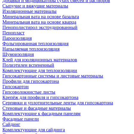
Добавки и модификаторы сухих смесей и растворов
Сыпучие и вяжущие материалы
Изоляционные материалы
Минеральная вата на основе базальта
Минеральная вата на основе кварца
Пенополистирол экструдированный
Пенопласт
Пароизоляция
Фольгированная теплоизоляция
Напыляемая теплоизоляция
Шумоизоляция
Клей для изоляционных материалов
Полиэтилен вспененный
Комплектующие для теплоизоляции
Гипсокартонные системы и листовые материалы
Профили для гипсокартона
Гипсокартон
Гипсоволокнистые листы
Крепёж для профиля и гипсокартона
Серпянки и уплотнительные ленты для гипсокартона
Стеновые и фасадные материалы
Комплектующие к фасадным панелям
Фасадные панели
Сайдинг
Комплектующие для сайдинга