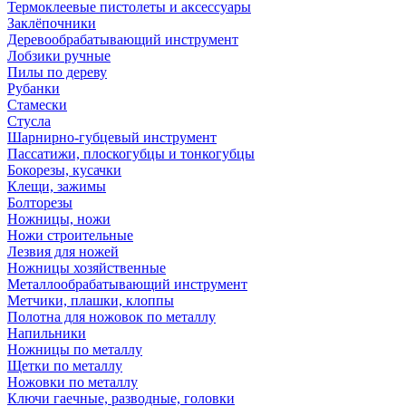
Термоклеевые пистолеты и аксессуары
Заклёпочники
Деревообрабатывающий инструмент
Лобзики ручные
Пилы по дереву
Рубанки
Стамески
Стусла
Шарнирно-губцевый инструмент
Пассатижи, плоскогубцы и тонкогубцы
Бокорезы, кусачки
Клещи, зажимы
Болторезы
Ножницы, ножи
Ножи строительные
Лезвия для ножей
Ножницы хозяйственные
Металлообрабатывающий инструмент
Метчики, плашки, клоппы
Полотна для ножовок по металлу
Напильники
Ножницы по металлу
Щетки по металлу
Ножовки по металлу
Ключи гаечные, разводные, головки