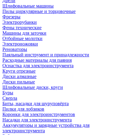
Дрели
Шлифовальные машины
Пилы циркулярные и торцовочные
Фрезеры
Электрорубанки
Фены технические
Машины для заточки
Отбойные молотки
Электроножовки
Реноваторы
Паяльный инструмент и принадлежности
Расходные материалы для паяния
Оснастка для электроинструмента
Круги отрезные
Диски алмазные
Диски пильные
Шлифовальные диски, круги
Буры
Сверла
Биты, насадки для шуруповёрта
Пилки для лобзиков
Коронки для электроинструментов
Насадки для электроинструмента
Аккумуляторы и зарядные устройства для
электроинструмента