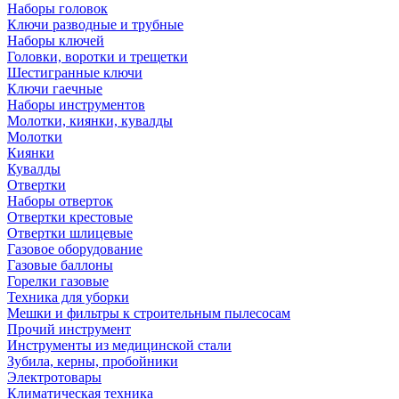
Наборы головок
Ключи разводные и трубные
Наборы ключей
Головки, воротки и трещетки
Шестигранные ключи
Ключи гаечные
Наборы инструментов
Молотки, киянки, кувалды
Молотки
Киянки
Кувалды
Отвертки
Наборы отверток
Отвертки крестовые
Отвертки шлицевые
Газовое оборудование
Газовые баллоны
Горелки газовые
Техника для уборки
Мешки и фильтры к строительным пылесосам
Прочий инструмент
Инструменты из медицинской стали
Зубила, керны, пробойники
Электротовары
Климатическая техника