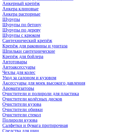
Анкерный крепёж
Анкера клиновые
Анкера распорные
Шурупы
Шурупы по бетону
Шурупы по дереву
Шурупы с крюком
Сантехнический крепёж
Крепёж для раковины и унитаза
Шпильки сантехнические
Крепёж для бойлера
Автотовары
Автоаксессуары
Чехлы для колес
Уход за салоном и кузовом
Аксессуары для моек высокого давления
Ароматизаторы
Очистители и полироли для пластика
Очистители колёсных дисков
Очистители кузова
Очистители обивки
Очистители стекол
Полироли кузова
Салфетки и бумага протирочная
Средства для шин