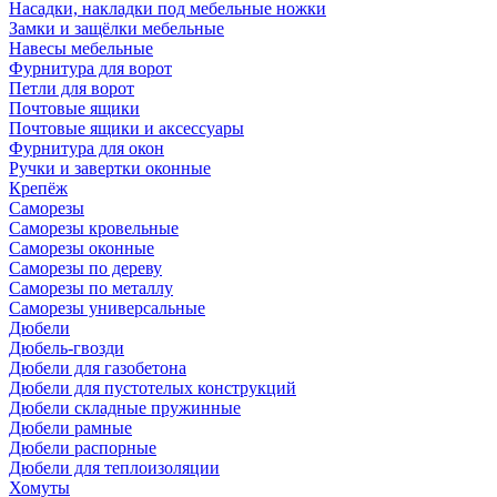
Насадки, накладки под мебельные ножки
Замки и защёлки мебельные
Навесы мебельные
Фурнитура для ворот
Петли для ворот
Почтовые ящики
Почтовые ящики и аксессуары
Фурнитура для окон
Ручки и завертки оконные
Крепёж
Саморезы
Саморезы кровельные
Саморезы оконные
Саморезы по дереву
Саморезы по металлу
Саморезы универсальные
Дюбели
Дюбель-гвозди
Дюбели для газобетона
Дюбели для пустотелых конструкций
Дюбели складные пружинные
Дюбели рамные
Дюбели распорные
Дюбели для теплоизоляции
Хомуты