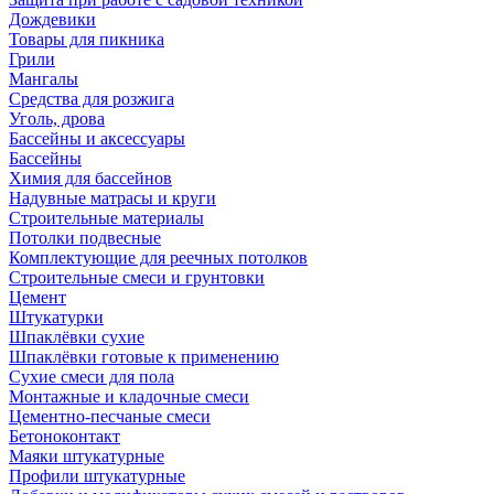
Дождевики
Товары для пикника
Грили
Мангалы
Средства для розжига
Уголь, дрова
Бассейны и аксессуары
Бассейны
Химия для бассейнов
Надувные матрасы и круги
Строительные материалы
Потолки подвесные
Комплектующие для реечных потолков
Строительные смеси и грунтовки
Цемент
Штукатурки
Шпаклёвки сухие
Шпаклёвки готовые к применению
Сухие смеси для пола
Монтажные и кладочные смеси
Цементно-песчаные смеси
Бетоноконтакт
Маяки штукатурные
Профили штукатурные