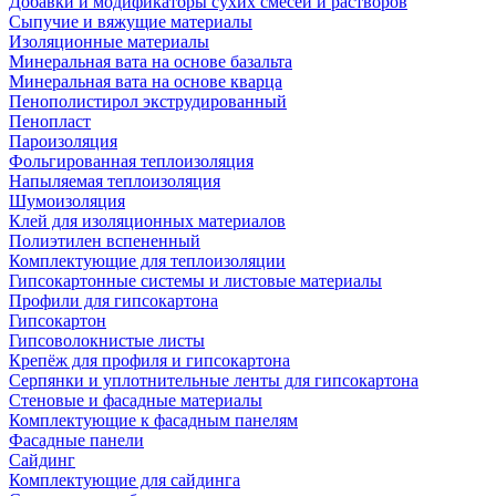
Добавки и модификаторы сухих смесей и растворов
Сыпучие и вяжущие материалы
Изоляционные материалы
Минеральная вата на основе базальта
Минеральная вата на основе кварца
Пенополистирол экструдированный
Пенопласт
Пароизоляция
Фольгированная теплоизоляция
Напыляемая теплоизоляция
Шумоизоляция
Клей для изоляционных материалов
Полиэтилен вспененный
Комплектующие для теплоизоляции
Гипсокартонные системы и листовые материалы
Профили для гипсокартона
Гипсокартон
Гипсоволокнистые листы
Крепёж для профиля и гипсокартона
Серпянки и уплотнительные ленты для гипсокартона
Стеновые и фасадные материалы
Комплектующие к фасадным панелям
Фасадные панели
Сайдинг
Комплектующие для сайдинга