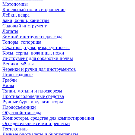
Мотопомпы
Капельный полив и орошение
Лейки, ведра
Баки, бочки, канистры
Садовый инструмент
Лопаты
Зимний инструмент для сада
Топоры, топорища
Секаторы, сучкорезы, кусторезы
Косы, серпы, ножницы, ножи
Инструмент для обработки почвы
Веники, мётлы
Черенки и ручки для инструментов
Пилы садовые
Грабли
Вилы
Тяпки, мотыги и плоскорезы
Противогололёдные средства
Ручные буры и культиваторы
Плодосъёмники
Обустройство сада
Компостеры, средства для компостирования
Оградительные сетки и решетки
Геотекстиль
Дачные биотуалеты и биопрепараты