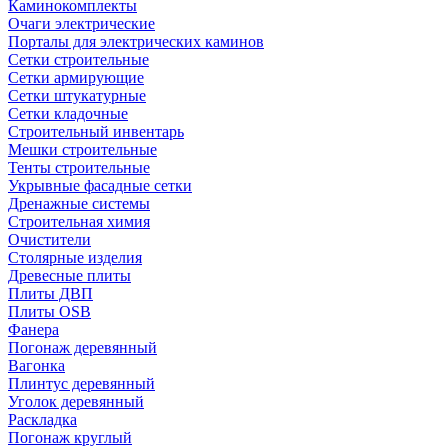
Каминокомплекты
Очаги электрические
Порталы для электрических каминов
Сетки строительные
Сетки армирующие
Сетки штукатурные
Сетки кладочные
Строительный инвентарь
Мешки строительные
Тенты строительные
Укрывные фасадные сетки
Дренажные системы
Строительная химия
Очистители
Столярные изделия
Древесные плиты
Плиты ДВП
Плиты OSB
Фанера
Погонаж деревянный
Вагонка
Плинтус деревянный
Уголок деревянный
Раскладка
Погонаж круглый