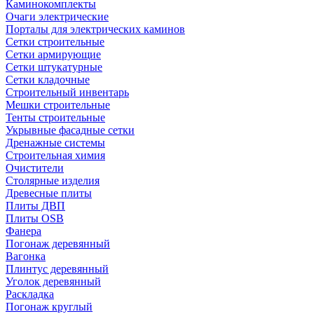
Каминокомплекты
Очаги электрические
Порталы для электрических каминов
Сетки строительные
Сетки армирующие
Сетки штукатурные
Сетки кладочные
Строительный инвентарь
Мешки строительные
Тенты строительные
Укрывные фасадные сетки
Дренажные системы
Строительная химия
Очистители
Столярные изделия
Древесные плиты
Плиты ДВП
Плиты OSB
Фанера
Погонаж деревянный
Вагонка
Плинтус деревянный
Уголок деревянный
Раскладка
Погонаж круглый