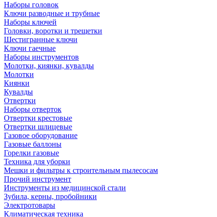
Наборы головок
Ключи разводные и трубные
Наборы ключей
Головки, воротки и трещетки
Шестигранные ключи
Ключи гаечные
Наборы инструментов
Молотки, киянки, кувалды
Молотки
Киянки
Кувалды
Отвертки
Наборы отверток
Отвертки крестовые
Отвертки шлицевые
Газовое оборудование
Газовые баллоны
Горелки газовые
Техника для уборки
Мешки и фильтры к строительным пылесосам
Прочий инструмент
Инструменты из медицинской стали
Зубила, керны, пробойники
Электротовары
Климатическая техника