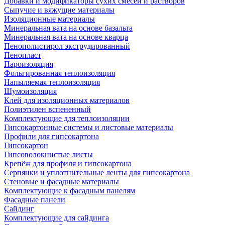
Добавки и модификаторы сухих смесей и растворов
Сыпучие и вяжущие материалы
Изоляционные материалы
Минеральная вата на основе базальта
Минеральная вата на основе кварца
Пенополистирол экструдированный
Пенопласт
Пароизоляция
Фольгированная теплоизоляция
Напыляемая теплоизоляция
Шумоизоляция
Клей для изоляционных материалов
Полиэтилен вспененный
Комплектующие для теплоизоляции
Гипсокартонные системы и листовые материалы
Профили для гипсокартона
Гипсокартон
Гипсоволокнистые листы
Крепёж для профиля и гипсокартона
Серпянки и уплотнительные ленты для гипсокартона
Стеновые и фасадные материалы
Комплектующие к фасадным панелям
Фасадные панели
Сайдинг
Комплектующие для сайдинга