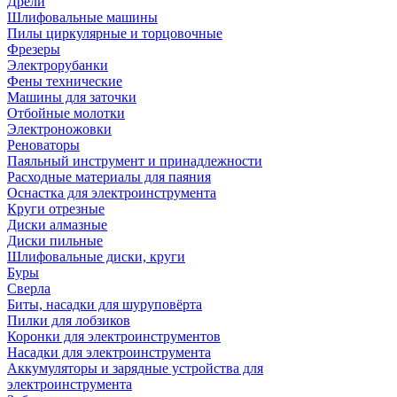
Дрели
Шлифовальные машины
Пилы циркулярные и торцовочные
Фрезеры
Электрорубанки
Фены технические
Машины для заточки
Отбойные молотки
Электроножовки
Реноваторы
Паяльный инструмент и принадлежности
Расходные материалы для паяния
Оснастка для электроинструмента
Круги отрезные
Диски алмазные
Диски пильные
Шлифовальные диски, круги
Буры
Сверла
Биты, насадки для шуруповёрта
Пилки для лобзиков
Коронки для электроинструментов
Насадки для электроинструмента
Аккумуляторы и зарядные устройства для
электроинструмента