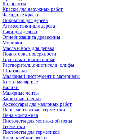
Колоранты
Краски для наружных работ
Фасадные краски
Покрытия для дерева
Антисептики для дерева
Лаки для дерева
Огнебиозащита древесины
Морилки
Масла и воск для дерева
Подготовка поверхности
Грунтовки пропиточные
Растворители,очистители, олифы
Шпатлевки
Малярный инструмент и материалы
Кисти малярные
Валики
Малярные ленты
Защитные пленки
Аксессуары для малярных работ
Пены монтажные, герметики
Пена монтажная
Пистолеты для монтажной пены
Герметики
Пистолеты для герметиков
Клеи, клейкие ленты