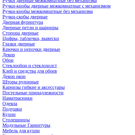
Ручки дверные межкомнатные без механизма
Ручки-кнобы дверные межкомнатные с механизмом
Ручки-кнобы межкомнатные без механизма
Ручки-скобы дверные
Дверная фурнитура
Дверные петли и шарниры
Стопора дверные
Цифры, таблички, вывески
Глазки дверные
Крючки и цепочки дверные
Декор
Обои
Стеклообои и стеклохолст
Клей и средства для обоев
Декор окон
Шторы рулонные
Карнизы гибкие и аксессуары
Постельные принадлежности
Наматрасники
Одеяла
Подушки
Кухни
Столешницы
Модульные Гарнитуры
Мебель для кухни