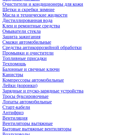
Очистители и кондиционеры для кожи
Щетки и скребки зимние
Масла и технические жидкости
Дистиллированная вода
Клеи и ремонтные средства
Омыватели стекла
Защита зажигания
Смазки автомобильные
Средства антикоррозийной обработки
Промывки и очистители
Топливные присадки
Техпомощь
Балонные и свечные ключи
Канистры
Компрессоры автомобильные
Лейки (воронки)
Зарядные и пуско-зарядные устройства
Тросы буксировочные
Лопаты автомобильные
Старт-кабели
Антифриз
Вентиляция
Вентиляторы вытяжные
Бытовые вытяжные вентиляторы
Воздуховоды