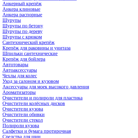
Анкерный крепёж
Анкера клиновые
Анкера распорные
Шурупы
Шурупы по бетону
Шурупы по дереву
Шурупы с крюком
Сантехнический крепёж
Крепёж для раковины и унитаза
Шпильки сантехнические
Крепёж для бойлера
Автотовары
Автоаксессуары
Чехлы для колес
Уход за салоном и кузовом
Аксессуары для моек высокого давления
Ароматизаторы
Очистители и полироли для пластика
Очистители колёсных дисков
Очистители кузова
Очистители обивки
Очистители стекол
Полироли кузова
Салфетки и бумага протирочная
Средства для шин