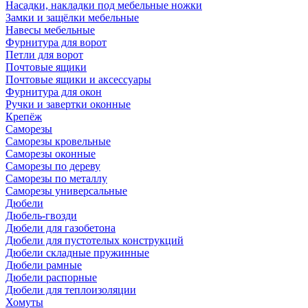
Насадки, накладки под мебельные ножки
Замки и защёлки мебельные
Навесы мебельные
Фурнитура для ворот
Петли для ворот
Почтовые ящики
Почтовые ящики и аксессуары
Фурнитура для окон
Ручки и завертки оконные
Крепёж
Саморезы
Саморезы кровельные
Саморезы оконные
Саморезы по дереву
Саморезы по металлу
Саморезы универсальные
Дюбели
Дюбель-гвозди
Дюбели для газобетона
Дюбели для пустотелых конструкций
Дюбели складные пружинные
Дюбели рамные
Дюбели распорные
Дюбели для теплоизоляции
Хомуты