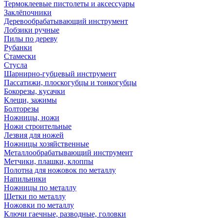
Термоклеевые пистолеты и аксессуары
Заклёпочники
Деревообрабатывающий инструмент
Лобзики ручные
Пилы по дереву
Рубанки
Стамески
Стусла
Шарнирно-губцевый инструмент
Пассатижи, плоскогубцы и тонкогубцы
Бокорезы, кусачки
Клещи, зажимы
Болторезы
Ножницы, ножи
Ножи строительные
Лезвия для ножей
Ножницы хозяйственные
Металлообрабатывающий инструмент
Метчики, плашки, клоппы
Полотна для ножовок по металлу
Напильники
Ножницы по металлу
Щетки по металлу
Ножовки по металлу
Ключи гаечные, разводные, головки