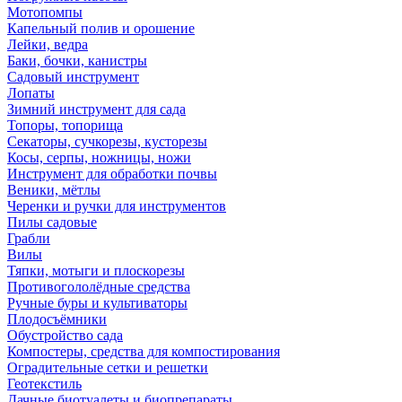
Мотопомпы
Капельный полив и орошение
Лейки, ведра
Баки, бочки, канистры
Садовый инструмент
Лопаты
Зимний инструмент для сада
Топоры, топорища
Секаторы, сучкорезы, кусторезы
Косы, серпы, ножницы, ножи
Инструмент для обработки почвы
Веники, мётлы
Черенки и ручки для инструментов
Пилы садовые
Грабли
Вилы
Тяпки, мотыги и плоскорезы
Противогололёдные средства
Ручные буры и культиваторы
Плодосъёмники
Обустройство сада
Компостеры, средства для компостирования
Оградительные сетки и решетки
Геотекстиль
Дачные биотуалеты и биопрепараты