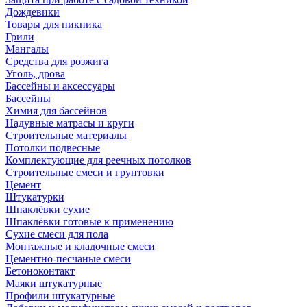
Дождевики
Товары для пикника
Грили
Мангалы
Средства для розжига
Уголь, дрова
Бассейны и аксессуары
Бассейны
Химия для бассейнов
Надувные матрасы и круги
Строительные материалы
Потолки подвесные
Комплектующие для реечных потолков
Строительные смеси и грунтовки
Цемент
Штукатурки
Шпаклёвки сухие
Шпаклёвки готовые к применению
Сухие смеси для пола
Монтажные и кладочные смеси
Цементно-песчаные смеси
Бетоноконтакт
Маяки штукатурные
Профили штукатурные