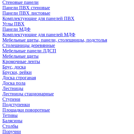
Стеновые панели
Панели ПВХ стеновые
Панели ПВХ листовые
Комплектующие для панелей ПВХ
Углы ПВХ
Панели МДФ
Комплектующие для панелей МДФ
Мебельные щиты, панели, столешницы, подстолья
Столешницы деревянные
Мебельные панели ЛДСП
Мебельные щиты
Кромочные ленты
Брус, доска
Бруски, рейки
Доска строганая
Доска пола
Лестницы
Лестницы стационарные
Ступени
Подступенки
Площадки поворотные
Тетивы
Балясины
Столбы
Поручни