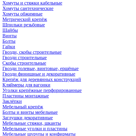
Хомуты и стяжки кабельные
Хомуты сантехнические
Хомуты обжимные
Метрический крепёж
Шпильки резьбовые
Шайбы
Винты
Болты
Гайки
Гвозди, скобы строительные
Гвозди строительные
Скобы строительные
Гвозди толевые, винтовые, ершёные
Гвозди финишные и декоративные
Крепёж для деревянных конструкций
Кляймеры для вагонки
Уголки крепёжные перфорированные
Пластины монтажные
Заклёпки
Мебельный крепёж
Болты и винты мебельные
Заглушки декоративные
Мебельные стяжки, шканты
Мебельные уголки и пластины
Мебельные шурупы и конфирматы