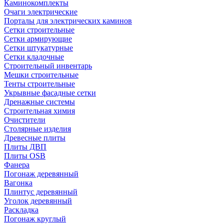
Каминокомплекты
Очаги электрические
Порталы для электрических каминов
Сетки строительные
Сетки армирующие
Сетки штукатурные
Сетки кладочные
Строительный инвентарь
Мешки строительные
Тенты строительные
Укрывные фасадные сетки
Дренажные системы
Строительная химия
Очистители
Столярные изделия
Древесные плиты
Плиты ДВП
Плиты OSB
Фанера
Погонаж деревянный
Вагонка
Плинтус деревянный
Уголок деревянный
Раскладка
Погонаж круглый