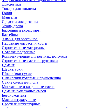
Дождевики
Товары для пикника
Грили
Мангалы
Средства для розжига
Уголь, дрова
Бассейны и аксессуары
Бассейны
Химия для бассейнов
Надувные матрасы и круги
Строительные материалы
Потолки подвесные
Комплектующие для реечных потолков
Строительные смеси и грунтовки
Цемент
Штукатурки
Шпаклёвки сухие
Шпаклёвки готовые к применению
Сухие смеси для пола
Монтажные и кладочные смеси
Цементно-песчаные смеси
Бетоноконтакт
Маяки штукатурные
Профили штукатурные