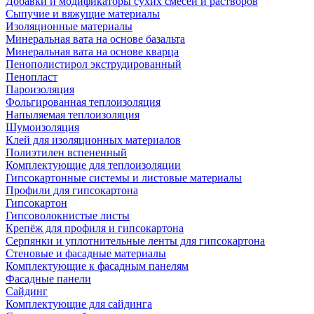
Добавки и модификаторы сухих смесей и растворов
Сыпучие и вяжущие материалы
Изоляционные материалы
Минеральная вата на основе базальта
Минеральная вата на основе кварца
Пенополистирол экструдированный
Пенопласт
Пароизоляция
Фольгированная теплоизоляция
Напыляемая теплоизоляция
Шумоизоляция
Клей для изоляционных материалов
Полиэтилен вспененный
Комплектующие для теплоизоляции
Гипсокартонные системы и листовые материалы
Профили для гипсокартона
Гипсокартон
Гипсоволокнистые листы
Крепёж для профиля и гипсокартона
Серпянки и уплотнительные ленты для гипсокартона
Стеновые и фасадные материалы
Комплектующие к фасадным панелям
Фасадные панели
Сайдинг
Комплектующие для сайдинга