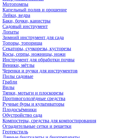
Мотопомпы
Капельный полив и орошение
Лейки, ведра
Баки, бочки, канистры
Садовый инструмент
Лопаты
Зимний инструмент для сада
Топоры, топорища
Секаторы, сучкорезы, кусторезы
Косы, серпы, ножницы, ножи
Инструмент для обработки почвы
Веники, мётлы
Черенки и ручки для инструментов
Пилы садовые
Грабли
Вилы
Тяпки, мотыги и плоскорезы
Противогололёдные средства
Ручные буры и культиваторы
Плодосъёмники
Обустройство сада
Компостеры, средства для компостирования
Оградительные сетки и решетки
Геотекстиль
Дачные биотуалеты и биопрепараты