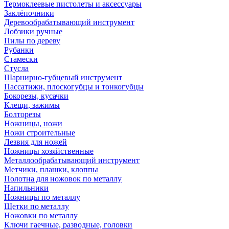
Термоклеевые пистолеты и аксессуары
Заклёпочники
Деревообрабатывающий инструмент
Лобзики ручные
Пилы по дереву
Рубанки
Стамески
Стусла
Шарнирно-губцевый инструмент
Пассатижи, плоскогубцы и тонкогубцы
Бокорезы, кусачки
Клещи, зажимы
Болторезы
Ножницы, ножи
Ножи строительные
Лезвия для ножей
Ножницы хозяйственные
Металлообрабатывающий инструмент
Метчики, плашки, клоппы
Полотна для ножовок по металлу
Напильники
Ножницы по металлу
Щетки по металлу
Ножовки по металлу
Ключи гаечные, разводные, головки