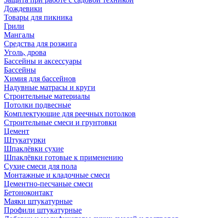
Дождевики
Товары для пикника
Грили
Мангалы
Средства для розжига
Уголь, дрова
Бассейны и аксессуары
Бассейны
Химия для бассейнов
Надувные матрасы и круги
Строительные материалы
Потолки подвесные
Комплектующие для реечных потолков
Строительные смеси и грунтовки
Цемент
Штукатурки
Шпаклёвки сухие
Шпаклёвки готовые к применению
Сухие смеси для пола
Монтажные и кладочные смеси
Цементно-песчаные смеси
Бетоноконтакт
Маяки штукатурные
Профили штукатурные