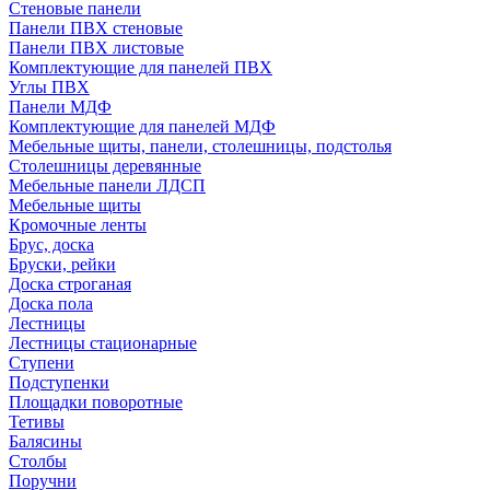
Стеновые панели
Панели ПВХ стеновые
Панели ПВХ листовые
Комплектующие для панелей ПВХ
Углы ПВХ
Панели МДФ
Комплектующие для панелей МДФ
Мебельные щиты, панели, столешницы, подстолья
Столешницы деревянные
Мебельные панели ЛДСП
Мебельные щиты
Кромочные ленты
Брус, доска
Бруски, рейки
Доска строганая
Доска пола
Лестницы
Лестницы стационарные
Ступени
Подступенки
Площадки поворотные
Тетивы
Балясины
Столбы
Поручни