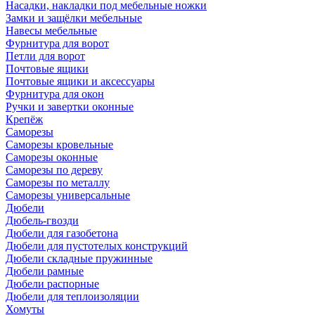
Насадки, накладки под мебельные ножки
Замки и защёлки мебельные
Навесы мебельные
Фурнитура для ворот
Петли для ворот
Почтовые ящики
Почтовые ящики и аксессуары
Фурнитура для окон
Ручки и завертки оконные
Крепёж
Саморезы
Саморезы кровельные
Саморезы оконные
Саморезы по дереву
Саморезы по металлу
Саморезы универсальные
Дюбели
Дюбель-гвозди
Дюбели для газобетона
Дюбели для пустотелых конструкций
Дюбели складные пружинные
Дюбели рамные
Дюбели распорные
Дюбели для теплоизоляции
Хомуты