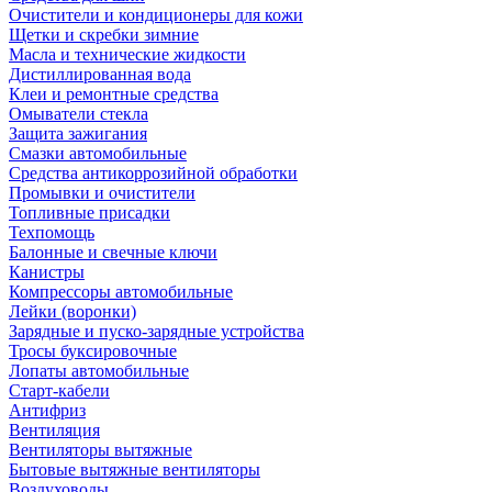
Очистители и кондиционеры для кожи
Щетки и скребки зимние
Масла и технические жидкости
Дистиллированная вода
Клеи и ремонтные средства
Омыватели стекла
Защита зажигания
Смазки автомобильные
Средства антикоррозийной обработки
Промывки и очистители
Топливные присадки
Техпомощь
Балонные и свечные ключи
Канистры
Компрессоры автомобильные
Лейки (воронки)
Зарядные и пуско-зарядные устройства
Тросы буксировочные
Лопаты автомобильные
Старт-кабели
Антифриз
Вентиляция
Вентиляторы вытяжные
Бытовые вытяжные вентиляторы
Воздуховоды