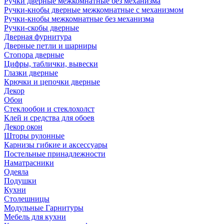
Ручки дверные межкомнатные без механизма
Ручки-кнобы дверные межкомнатные с механизмом
Ручки-кнобы межкомнатные без механизма
Ручки-скобы дверные
Дверная фурнитура
Дверные петли и шарниры
Стопора дверные
Цифры, таблички, вывески
Глазки дверные
Крючки и цепочки дверные
Декор
Обои
Стеклообои и стеклохолст
Клей и средства для обоев
Декор окон
Шторы рулонные
Карнизы гибкие и аксессуары
Постельные принадлежности
Наматрасники
Одеяла
Подушки
Кухни
Столешницы
Модульные Гарнитуры
Мебель для кухни