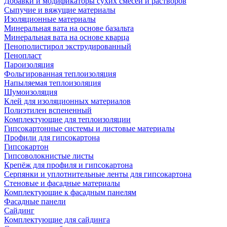
Добавки и модификаторы сухих смесей и растворов
Сыпучие и вяжущие материалы
Изоляционные материалы
Минеральная вата на основе базальта
Минеральная вата на основе кварца
Пенополистирол экструдированный
Пенопласт
Пароизоляция
Фольгированная теплоизоляция
Напыляемая теплоизоляция
Шумоизоляция
Клей для изоляционных материалов
Полиэтилен вспененный
Комплектующие для теплоизоляции
Гипсокартонные системы и листовые материалы
Профили для гипсокартона
Гипсокартон
Гипсоволокнистые листы
Крепёж для профиля и гипсокартона
Серпянки и уплотнительные ленты для гипсокартона
Стеновые и фасадные материалы
Комплектующие к фасадным панелям
Фасадные панели
Сайдинг
Комплектующие для сайдинга