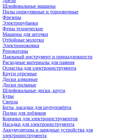
Дрели
Шлифовальные машины
Пилы циркулярные и торцовочные
Фрезеры
Электрорубанки
Фены технические
Машины для заточки
Отбойные молотки
Электроножовки
Реноваторы
Паяльный инструмент и принадлежности
Расходные материалы для паяния
Оснастка для электроинструмента
Круги отрезные
Диски алмазные
Диски пильные
Шлифовальные диски, круги
Буры
Сверла
Биты, насадки для шуруповёрта
Пилки для лобзиков
Коронки для электроинструментов
Насадки для электроинструмента
Аккумуляторы и зарядные устройства для
электроинструмента