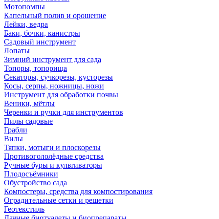
Мотопомпы
Капельный полив и орошение
Лейки, ведра
Баки, бочки, канистры
Садовый инструмент
Лопаты
Зимний инструмент для сада
Топоры, топорища
Секаторы, сучкорезы, кусторезы
Косы, серпы, ножницы, ножи
Инструмент для обработки почвы
Веники, мётлы
Черенки и ручки для инструментов
Пилы садовые
Грабли
Вилы
Тяпки, мотыги и плоскорезы
Противогололёдные средства
Ручные буры и культиваторы
Плодосъёмники
Обустройство сада
Компостеры, средства для компостирования
Оградительные сетки и решетки
Геотекстиль
Дачные биотуалеты и биопрепараты