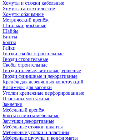
Хомуты и стяжки кабельные
Хомуты сантехнические
Хомуты обжимные
Метрический крепёж
Шпильки резьбовые
Шайбы
Винты
Болты
Гайки
Гвозди, скобы строительные
Гвозди строительные
Скобы строительные
Гвозди толевые, винтовые, ершёные
Гвозди финишные и декоративные
Крепёж для деревянных конструкций
Кляймеры для вагонки
Уголки крепёжные перфорированные
Пластины монтажные
Заклёпки
Мебельный крепёж
Болты и винты мебельные
Заглушки декоративные
Мебельные стяжки, шканты
Мебельные уголки и пластины
Мебельные шурупы и конфирматы