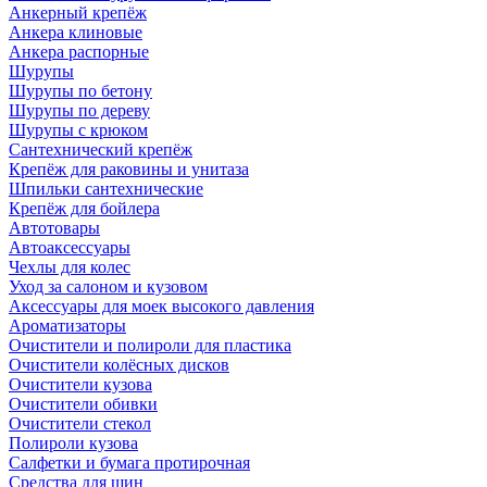
Анкерный крепёж
Анкера клиновые
Анкера распорные
Шурупы
Шурупы по бетону
Шурупы по дереву
Шурупы с крюком
Сантехнический крепёж
Крепёж для раковины и унитаза
Шпильки сантехнические
Крепёж для бойлера
Автотовары
Автоаксессуары
Чехлы для колес
Уход за салоном и кузовом
Аксессуары для моек высокого давления
Ароматизаторы
Очистители и полироли для пластика
Очистители колёсных дисков
Очистители кузова
Очистители обивки
Очистители стекол
Полироли кузова
Салфетки и бумага протирочная
Средства для шин