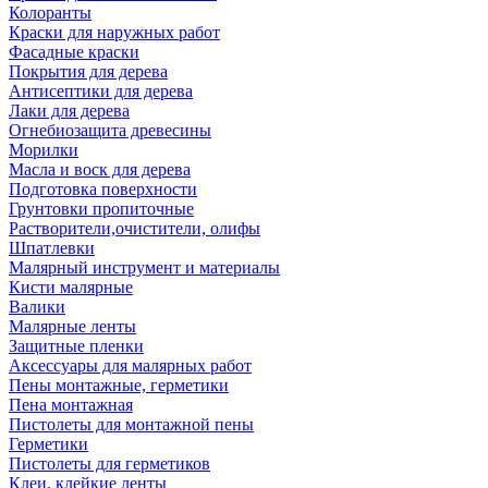
Колоранты
Краски для наружных работ
Фасадные краски
Покрытия для дерева
Антисептики для дерева
Лаки для дерева
Огнебиозащита древесины
Морилки
Масла и воск для дерева
Подготовка поверхности
Грунтовки пропиточные
Растворители,очистители, олифы
Шпатлевки
Малярный инструмент и материалы
Кисти малярные
Валики
Малярные ленты
Защитные пленки
Аксессуары для малярных работ
Пены монтажные, герметики
Пена монтажная
Пистолеты для монтажной пены
Герметики
Пистолеты для герметиков
Клеи, клейкие ленты