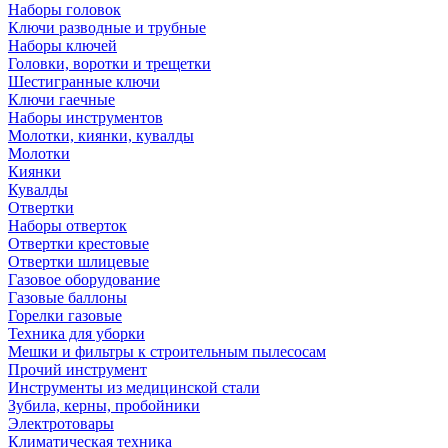
Наборы головок
Ключи разводные и трубные
Наборы ключей
Головки, воротки и трещетки
Шестигранные ключи
Ключи гаечные
Наборы инструментов
Молотки, киянки, кувалды
Молотки
Киянки
Кувалды
Отвертки
Наборы отверток
Отвертки крестовые
Отвертки шлицевые
Газовое оборудование
Газовые баллоны
Горелки газовые
Техника для уборки
Мешки и фильтры к строительным пылесосам
Прочий инструмент
Инструменты из медицинской стали
Зубила, керны, пробойники
Электротовары
Климатическая техника