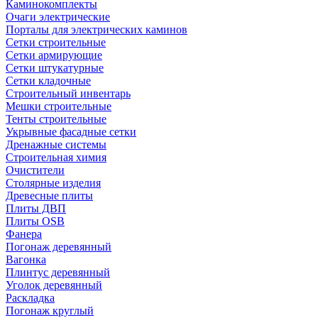
Каминокомплекты
Очаги электрические
Порталы для электрических каминов
Сетки строительные
Сетки армирующие
Сетки штукатурные
Сетки кладочные
Строительный инвентарь
Мешки строительные
Тенты строительные
Укрывные фасадные сетки
Дренажные системы
Строительная химия
Очистители
Столярные изделия
Древесные плиты
Плиты ДВП
Плиты OSB
Фанера
Погонаж деревянный
Вагонка
Плинтус деревянный
Уголок деревянный
Раскладка
Погонаж круглый