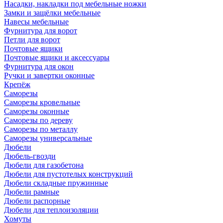
Насадки, накладки под мебельные ножки
Замки и защёлки мебельные
Навесы мебельные
Фурнитура для ворот
Петли для ворот
Почтовые ящики
Почтовые ящики и аксессуары
Фурнитура для окон
Ручки и завертки оконные
Крепёж
Саморезы
Саморезы кровельные
Саморезы оконные
Саморезы по дереву
Саморезы по металлу
Саморезы универсальные
Дюбели
Дюбель-гвозди
Дюбели для газобетона
Дюбели для пустотелых конструкций
Дюбели складные пружинные
Дюбели рамные
Дюбели распорные
Дюбели для теплоизоляции
Хомуты