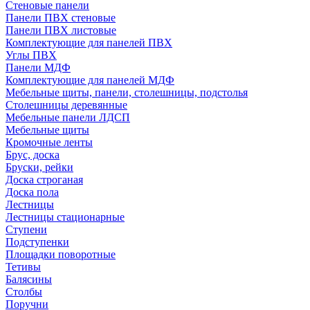
Стеновые панели
Панели ПВХ стеновые
Панели ПВХ листовые
Комплектующие для панелей ПВХ
Углы ПВХ
Панели МДФ
Комплектующие для панелей МДФ
Мебельные щиты, панели, столешницы, подстолья
Столешницы деревянные
Мебельные панели ЛДСП
Мебельные щиты
Кромочные ленты
Брус, доска
Бруски, рейки
Доска строганая
Доска пола
Лестницы
Лестницы стационарные
Ступени
Подступенки
Площадки поворотные
Тетивы
Балясины
Столбы
Поручни