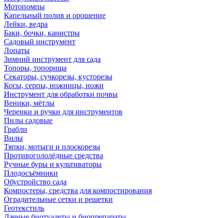
Мотопомпы
Капельный полив и орошение
Лейки, ведра
Баки, бочки, канистры
Садовый инструмент
Лопаты
Зимний инструмент для сада
Топоры, топорища
Секаторы, сучкорезы, кусторезы
Косы, серпы, ножницы, ножи
Инструмент для обработки почвы
Веники, мётлы
Черенки и ручки для инструментов
Пилы садовые
Грабли
Вилы
Тяпки, мотыги и плоскорезы
Противогололёдные средства
Ручные буры и культиваторы
Плодосъёмники
Обустройство сада
Компостеры, средства для компостирования
Оградительные сетки и решетки
Геотекстиль
Дачные биотуалеты и биопрепараты