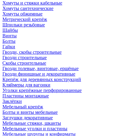
Хомуты и стяжки кабельные
Хомуты сантехнические
Хомуты обжимные
Метрический крепёж
Шпильки резьбовые
Шайбы
Винты
Болты
Гайки
Гвозди, скобы строительные
Гвозди строительные
Скобы строительные
Гвозди толевые, винтовые, ершёные
Гвозди финишные и декоративные
Крепёж для деревянных конструкций
Кляймеры для вагонки
Уголки крепёжные перфорированные
Пластины монтажные
Заклёпки
Мебельный крепёж
Болты и винты мебельные
Заглушки декоративные
Мебельные стяжки, шканты
Мебельные уголки и пластины
Мебельные шурупы и конфирматы