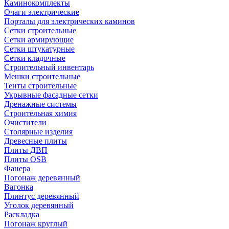
Каминокомплекты
Очаги электрические
Порталы для электрических каминов
Сетки строительные
Сетки армирующие
Сетки штукатурные
Сетки кладочные
Строительный инвентарь
Мешки строительные
Тенты строительные
Укрывные фасадные сетки
Дренажные системы
Строительная химия
Очистители
Столярные изделия
Древесные плиты
Плиты ДВП
Плиты OSB
Фанера
Погонаж деревянный
Вагонка
Плинтус деревянный
Уголок деревянный
Раскладка
Погонаж круглый