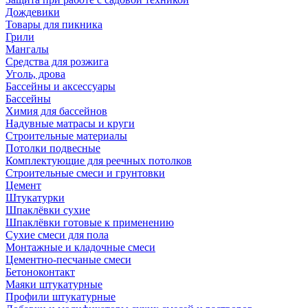
Дождевики
Товары для пикника
Грили
Мангалы
Средства для розжига
Уголь, дрова
Бассейны и аксессуары
Бассейны
Химия для бассейнов
Надувные матрасы и круги
Строительные материалы
Потолки подвесные
Комплектующие для реечных потолков
Строительные смеси и грунтовки
Цемент
Штукатурки
Шпаклёвки сухие
Шпаклёвки готовые к применению
Сухие смеси для пола
Монтажные и кладочные смеси
Цементно-песчаные смеси
Бетоноконтакт
Маяки штукатурные
Профили штукатурные