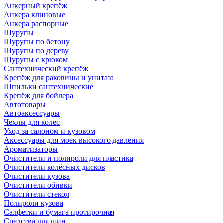
Анкерный крепёж
Анкера клиновые
Анкера распорные
Шурупы
Шурупы по бетону
Шурупы по дереву
Шурупы с крюком
Сантехнический крепёж
Крепёж для раковины и унитаза
Шпильки сантехнические
Крепёж для бойлера
Автотовары
Автоаксессуары
Чехлы для колес
Уход за салоном и кузовом
Аксессуары для моек высокого давления
Ароматизаторы
Очистители и полироли для пластика
Очистители колёсных дисков
Очистители кузова
Очистители обивки
Очистители стекол
Полироли кузова
Салфетки и бумага протирочная
Средства для шин