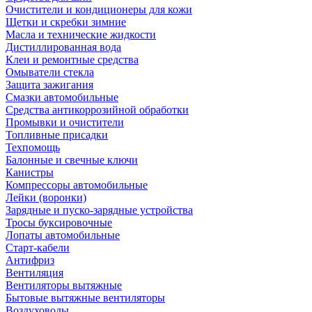
Очистители и кондиционеры для кожи
Щетки и скребки зимние
Масла и технические жидкости
Дистиллированная вода
Клеи и ремонтные средства
Омыватели стекла
Защита зажигания
Смазки автомобильные
Средства антикоррозийной обработки
Промывки и очистители
Топливные присадки
Техпомощь
Балонные и свечные ключи
Канистры
Компрессоры автомобильные
Лейки (воронки)
Зарядные и пуско-зарядные устройства
Тросы буксировочные
Лопаты автомобильные
Старт-кабели
Антифриз
Вентиляция
Вентиляторы вытяжные
Бытовые вытяжные вентиляторы
Воздуховоды