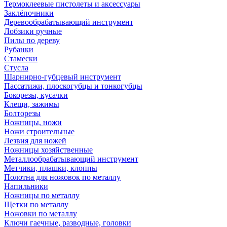
Термоклеевые пистолеты и аксессуары
Заклёпочники
Деревообрабатывающий инструмент
Лобзики ручные
Пилы по дереву
Рубанки
Стамески
Стусла
Шарнирно-губцевый инструмент
Пассатижи, плоскогубцы и тонкогубцы
Бокорезы, кусачки
Клещи, зажимы
Болторезы
Ножницы, ножи
Ножи строительные
Лезвия для ножей
Ножницы хозяйственные
Металлообрабатывающий инструмент
Метчики, плашки, клоппы
Полотна для ножовок по металлу
Напильники
Ножницы по металлу
Щетки по металлу
Ножовки по металлу
Ключи гаечные, разводные, головки