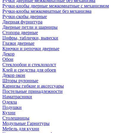
Ручки дверные межкомнатные без механизма
Ручки-кнобы дверные межкомнатные с механизмом
Ручки-кнобы межкомнатные без механизма
Ручки-скобы дверные
Дверная фурнитура
Дверные петли и шарниры
Стопора дверные
Цифры, таблички, вывески
Глазки дверные
Крючки и цепочки дверные
Декор
Обои
Стеклообои и стеклохолст
Клей и средства для обоев
Декор окон
Шторы рулонные
Карнизы гибкие и аксессуары
Постельные принадлежности
Наматрасники
Одеяла
Подушки
Кухни
Столешницы
Модульные Гарнитуры
Мебель для кухни