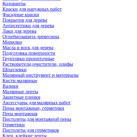
Колоранты
Краски для наружных работ
Фасадные краски
Покрытия для дерева
Антисептики для дерева
Лаки для дерева
Огнебиозащита древесины
Морилки
Масла и воск для дерева
Подготовка поверхности
Грунтовки пропиточные
Растворители,очистители, олифы
Шпатлевки
Малярный инструмент и материалы
Кисти малярные
Валики
Малярные ленты
Защитные пленки
Аксессуары для малярных работ
Пены монтажные, герметики
Пена монтажная
Пистолеты для монтажной пены
Герметики
Пистолеты для герметиков
Клеи, клейкие ленты