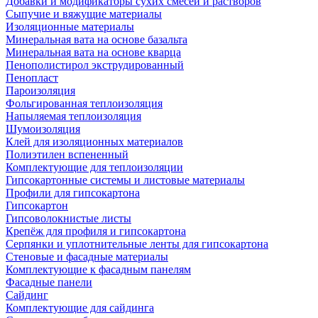
Добавки и модификаторы сухих смесей и растворов
Сыпучие и вяжущие материалы
Изоляционные материалы
Минеральная вата на основе базальта
Минеральная вата на основе кварца
Пенополистирол экструдированный
Пенопласт
Пароизоляция
Фольгированная теплоизоляция
Напыляемая теплоизоляция
Шумоизоляция
Клей для изоляционных материалов
Полиэтилен вспененный
Комплектующие для теплоизоляции
Гипсокартонные системы и листовые материалы
Профили для гипсокартона
Гипсокартон
Гипсоволокнистые листы
Крепёж для профиля и гипсокартона
Серпянки и уплотнительные ленты для гипсокартона
Стеновые и фасадные материалы
Комплектующие к фасадным панелям
Фасадные панели
Сайдинг
Комплектующие для сайдинга