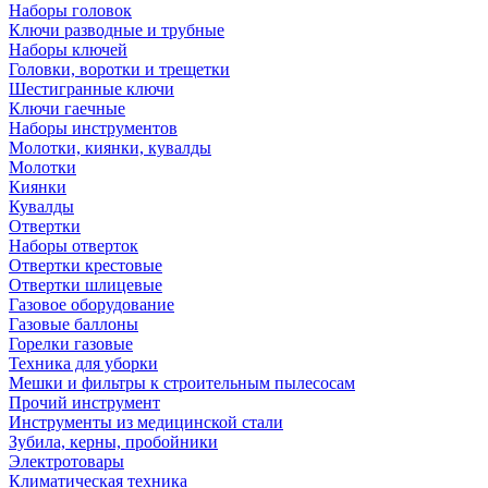
Наборы головок
Ключи разводные и трубные
Наборы ключей
Головки, воротки и трещетки
Шестигранные ключи
Ключи гаечные
Наборы инструментов
Молотки, киянки, кувалды
Молотки
Киянки
Кувалды
Отвертки
Наборы отверток
Отвертки крестовые
Отвертки шлицевые
Газовое оборудование
Газовые баллоны
Горелки газовые
Техника для уборки
Мешки и фильтры к строительным пылесосам
Прочий инструмент
Инструменты из медицинской стали
Зубила, керны, пробойники
Электротовары
Климатическая техника