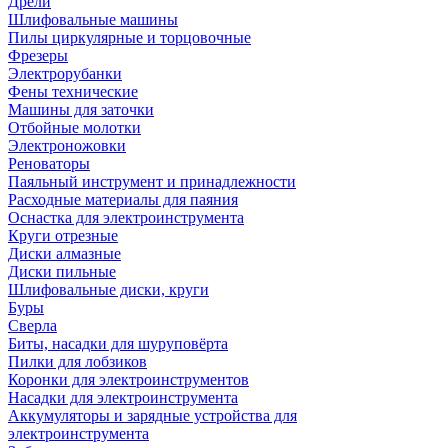
Дрели
Шлифовальные машины
Пилы циркулярные и торцовочные
Фрезеры
Электрорубанки
Фены технические
Машины для заточки
Отбойные молотки
Электроножовки
Реноваторы
Паяльный инструмент и принадлежности
Расходные материалы для паяния
Оснастка для электроинструмента
Круги отрезные
Диски алмазные
Диски пильные
Шлифовальные диски, круги
Буры
Сверла
Биты, насадки для шуруповёрта
Пилки для лобзиков
Коронки для электроинструментов
Насадки для электроинструмента
Аккумуляторы и зарядные устройства для
электроинструмента