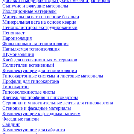
Добавки и модификаторы сухих смесей и растворов
Сыпучие и вяжущие материалы
Изоляционные материалы
Минеральная вата на основе базальта
Минеральная вата на основе кварца
Пенополистирол экструдированный
Пенопласт
Пароизоляция
Фольгированная теплоизоляция
Напыляемая теплоизоляция
Шумоизоляция
Клей для изоляционных материалов
Полиэтилен вспененный
Комплектующие для теплоизоляции
Гипсокартонные системы и листовые материалы
Профили для гипсокартона
Гипсокартон
Гипсоволокнистые листы
Крепёж для профиля и гипсокартона
Серпянки и уплотнительные ленты для гипсокартона
Стеновые и фасадные материалы
Комплектующие к фасадным панелям
Фасадные панели
Сайдинг
Комплектующие для сайдинга