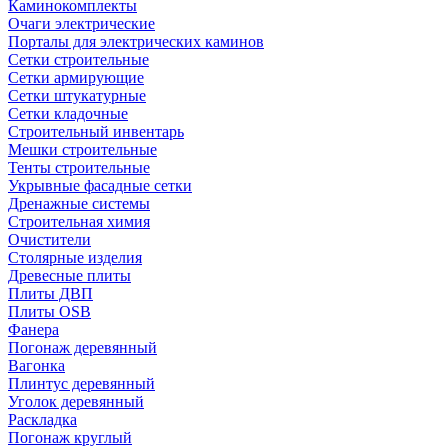
Каминокомплекты
Очаги электрические
Порталы для электрических каминов
Сетки строительные
Сетки армирующие
Сетки штукатурные
Сетки кладочные
Строительный инвентарь
Мешки строительные
Тенты строительные
Укрывные фасадные сетки
Дренажные системы
Строительная химия
Очистители
Столярные изделия
Древесные плиты
Плиты ДВП
Плиты OSB
Фанера
Погонаж деревянный
Вагонка
Плинтус деревянный
Уголок деревянный
Раскладка
Погонаж круглый