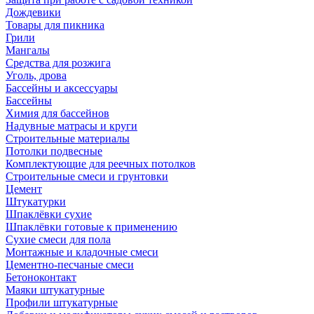
Дождевики
Товары для пикника
Грили
Мангалы
Средства для розжига
Уголь, дрова
Бассейны и аксессуары
Бассейны
Химия для бассейнов
Надувные матрасы и круги
Строительные материалы
Потолки подвесные
Комплектующие для реечных потолков
Строительные смеси и грунтовки
Цемент
Штукатурки
Шпаклёвки сухие
Шпаклёвки готовые к применению
Сухие смеси для пола
Монтажные и кладочные смеси
Цементно-песчаные смеси
Бетоноконтакт
Маяки штукатурные
Профили штукатурные