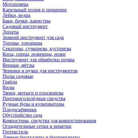
Мотопомпы
Капельный полив и орошение
Лейки, ведра
Баки, бочки, канистры
Садовый инструмент
Лопаты
Зимний инструмент для сада
Топоры, топорища
Секаторы, сучкорезы, кусторезы
Косы, серпы, ножницы, ножи
Инструмент для обработки почвы
Веники, мётлы
Черенки и ручки для инструментов
Пилы садовые
Грабли
Вилы
Тяпки, мотыги и плоскорезы
Противогололёдные средства
Ручные буры и культиваторы
Плодосъёмники
Обустройство сада
Компостеры, средства для компостирования
Оградительные сетки и решетки
Геотекстиль
Дачные биотуалеты и биопрепараты