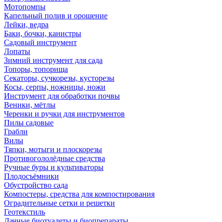
Мотопомпы
Капельный полив и орошение
Лейки, ведра
Баки, бочки, канистры
Садовый инструмент
Лопаты
Зимний инструмент для сада
Топоры, топорища
Секаторы, сучкорезы, кусторезы
Косы, серпы, ножницы, ножи
Инструмент для обработки почвы
Веники, мётлы
Черенки и ручки для инструментов
Пилы садовые
Грабли
Вилы
Тяпки, мотыги и плоскорезы
Противогололёдные средства
Ручные буры и культиваторы
Плодосъёмники
Обустройство сада
Компостеры, средства для компостирования
Оградительные сетки и решетки
Геотекстиль
Дачные биотуалеты и биопрепараты