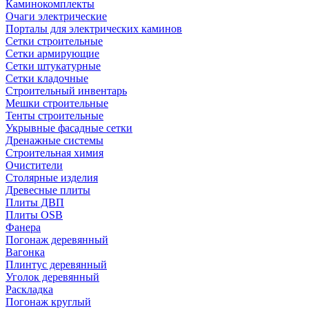
Каминокомплекты
Очаги электрические
Порталы для электрических каминов
Сетки строительные
Сетки армирующие
Сетки штукатурные
Сетки кладочные
Строительный инвентарь
Мешки строительные
Тенты строительные
Укрывные фасадные сетки
Дренажные системы
Строительная химия
Очистители
Столярные изделия
Древесные плиты
Плиты ДВП
Плиты OSB
Фанера
Погонаж деревянный
Вагонка
Плинтус деревянный
Уголок деревянный
Раскладка
Погонаж круглый