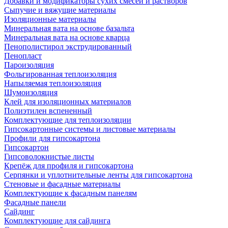
Добавки и модификаторы сухих смесей и растворов
Сыпучие и вяжущие материалы
Изоляционные материалы
Минеральная вата на основе базальта
Минеральная вата на основе кварца
Пенополистирол экструдированный
Пенопласт
Пароизоляция
Фольгированная теплоизоляция
Напыляемая теплоизоляция
Шумоизоляция
Клей для изоляционных материалов
Полиэтилен вспененный
Комплектующие для теплоизоляции
Гипсокартонные системы и листовые материалы
Профили для гипсокартона
Гипсокартон
Гипсоволокнистые листы
Крепёж для профиля и гипсокартона
Серпянки и уплотнительные ленты для гипсокартона
Стеновые и фасадные материалы
Комплектующие к фасадным панелям
Фасадные панели
Сайдинг
Комплектующие для сайдинга