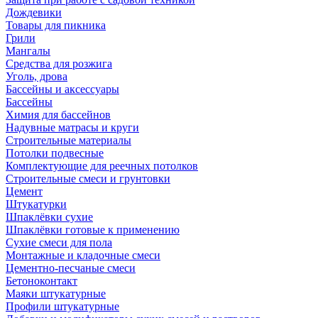
Дождевики
Товары для пикника
Грили
Мангалы
Средства для розжига
Уголь, дрова
Бассейны и аксессуары
Бассейны
Химия для бассейнов
Надувные матрасы и круги
Строительные материалы
Потолки подвесные
Комплектующие для реечных потолков
Строительные смеси и грунтовки
Цемент
Штукатурки
Шпаклёвки сухие
Шпаклёвки готовые к применению
Сухие смеси для пола
Монтажные и кладочные смеси
Цементно-песчаные смеси
Бетоноконтакт
Маяки штукатурные
Профили штукатурные